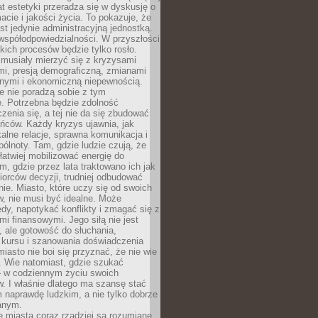
mat estetyki przeradza się w dyskusję o
macie i jakości życia. To pokazuje, że
est jedynie administracyjną jednostką.
współodpowiedzialności. W przyszłości
kich procesów będzie tylko rosło.
 musiały mierzyć się z kryzysami
mi, presją demograficzną, zmianami
znymi i ekonomiczną niepewnością.
e nie poradzą sobie z tym
e. Potrzebna będzie zdolność
zenia się, a tej nie da się zbudować
ńców. Każdy kryzys ujawnia, jak
alne relacje, sprawna komunikacja i
ólnoty. Tam, gdzie ludzie czują, że
łatwiej mobilizować energię do
am, gdzie przez lata traktowano ich jak
iorców decyzji, trudniej odbudować
e. Miasto, które uczy się od swoich
, nie musi być idealne. Może
ędy, napotykać konflikty i zmagać się z
mi finansowymi. Jego siłą nie jest
 ale gotowość do słuchania,
 kursu i szanowania doświadczenia
miasto nie boi się przyznać, że nie wie
. Wie natomiast, gdzie szukać
– w codziennym życiu swoich
. I właśnie dlatego ma szansę stać
 naprawdę ludzkim, a nie tylko dobrze
anym.
 miasta coraz rzadziej są rozumiane