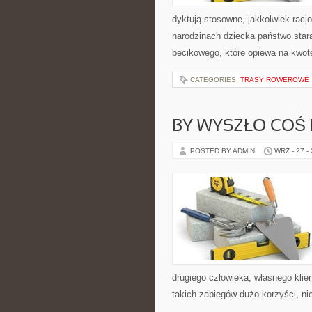
dyktują stosowne, jakkolwiek racj
narodzinach dziecka państwo star
becikowego, które opiewa na kwotę
CATEGORIES:
TRASY ROWEROWE
BY WYSZŁO COŚ
POSTED BY ADMIN
WRZ - 27 -
drugiego człowieka, własnego klie
takich zabiegów dużo korzyści, ni