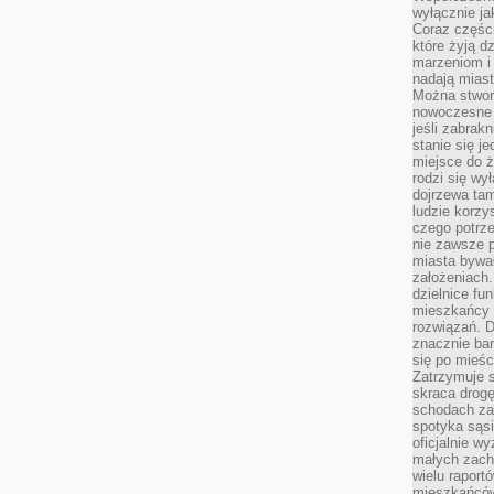
wyłącznie jak
Coraz części
które żyją d
marzeniom i
nadają miast
Można stworz
nowoczesne c
jeśli zabrak
stanie się j
miejsce do ż
rodzi się wy
dojrzewa tam
ludzie korzy
czego potrze
nie zawsze p
miasta bywał
założeniach.
dzielnice fu
mieszkańcy 
rozwiązań. D
znacznie bar
się po mieśc
Zatrzymuje s
skraca drogę
schodach za
spotyka sąsi
oficjalnie wy
małych zach
wielu raport
mieszkańców,