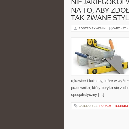
NIE JAKIEGOKOL
NA TO, ABY ZD
TAK ZWANE STY
POSTED BY ADMIN
WRZ - 27 -
rękawice i fartuchy, które w wyżs
pracownika, który boryka się z c
specjalistyczny […]
CATEGORIES:
PORADY I TECHNIKI