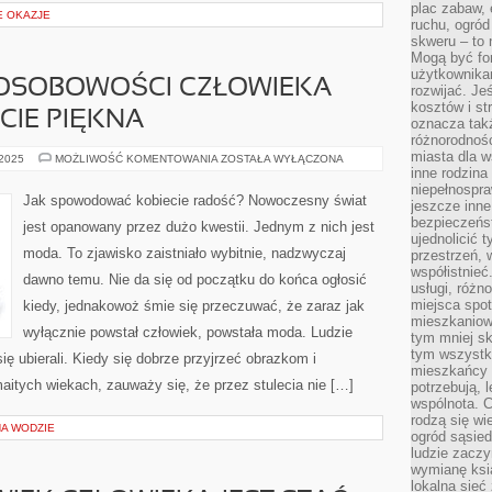
plac zabaw, 
E OKAZJE
ruchu, ogró
skweru – to 
Mogą być fo
użytkownikam
I OSOBOWOŚCI CZŁOWIEKA
rozwijać. Je
kosztów i st
CIE PIĘKNA
oznacza tak
różnorodnośc
miasta dla w
JEDNĄ
 2025
MOŻLIWOŚĆ KOMENTOWANIA
ZOSTAŁA WYŁĄCZONA
Z
inne rodzina
CZĘŚCI
niepełnospra
OSOBOWOŚCI
Jak spowodować kobiecie radość? Nowoczesny świat
jeszcze inne
CZŁOWIEKA
JEST
bezpieczeńst
jest opanowany przez dużo kwestii. Jednym z nich jest
JEGO
ujednolicić t
POCZUCIE
moda. To zjawisko zaistniało wybitnie, nadzwyczaj
przestrzeń, 
PIĘKNA
współistnieć
dawno temu. Nie da się od początku do końca ogłosić
usługi, różn
miejsca spot
kiedy, jednakowoż śmie się przeczuwać, że zaraz jak
mieszkaniow
wyłącznie powstał człowiek, powstała moda. Ludzie
tym mniej sk
tym wszystki
ę ubierali. Kiedy się dobrze przyjrzeć obrazkom i
mieszkańcy u
itych wiekach, zauważy się, że przez stulecia nie […]
potrzebują, 
wspólnota. C
rodzą się wi
A WODZIE
ogród sąsied
ludzie zaczy
wymianę ksi
lokalna sieć