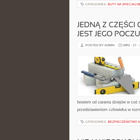
CATEGORIES:
BUTY NA SPECJALN
JEDNĄ Z CZĘŚC
JEST JEGO POCZU
POSTED BY ADMIN
WRZ - 27 -
bowiem od zarania dziejów w coś si
przedstawieniom człowieka w rozma
CATEGORIES:
BEZPIECZEŃSTWO N