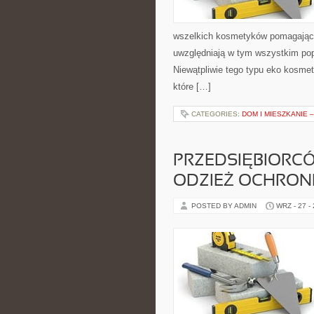
wszelkich kosmetyków pomagający
uwzględniają w tym wszystkim pop
Niewątpliwie tego typu eko kosmet
które […]
CATEGORIES:
DOM I MIESZKANIE 
PRZEDSIĘBIORC
ODZIEŻ OCHRONN
POSTED BY ADMIN
WRZ - 27 -