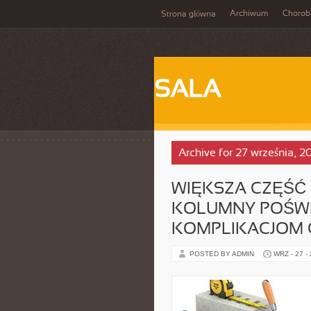
Archiwum
Chorob
Strona główna
SALA
Archive for 27 września, 2
WIĘKSZA CZĘŚĆ
KOLUMNY POŚWI
KOMPLIKACJOM 
POSTED BY ADMIN
WRZ - 27 -