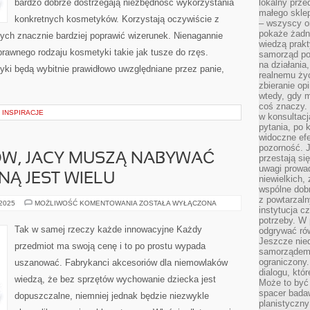
bardzo dobrze dostrzegają niezbędność wykorzystania
lokalny prze
małego sklep
konkretnych kosmetyków. Korzystają oczywiście z
– wszyscy on
pokaże żadna
ch znacznie bardziej poprawić wizerunek. Nienagannie
wiedzą prakt
rawnego rodzaju kosmetyki takie jak tusze do rzęs.
samorząd pot
na działania
yki będą wybitnie prawidłowo uwzględniane przez panie,
realnemu życ
zbieranie op
wtedy, gdy m
coś znaczy. 
– INSPIRACJE
w konsultacj
pytania, po 
widoczne efe
pozorność. J
ÓW, JACY MUSZĄ NABYWAĆ
przestają si
uwagi prowa
Ą JEST WIELU
niewielkich,
wspólne dobro
z powtarzaln
PRZEDSIĘBIORCÓW,
 2025
MOŻLIWOŚĆ KOMENTOWANIA
ZOSTAŁA WYŁĄCZONA
instytucja c
JACY
MUSZĄ
potrzeby. W 
NABYWAĆ
Tak w samej rzeczy każde innowacyjne Każdy
odgrywać ró
ODZIEŻ
Jeszcze nie
OCHRONNĄ
przedmiot ma swoją cenę i to po prostu wypada
JEST
samorządem 
WIELU
ograniczony.
uszanować. Fabrykanci akcesoriów dla niemowlaków
dialogu, któr
wiedzą, że bez sprzętów wychowanie dziecka jest
Może to być 
spacer badaw
dopuszczalne, niemniej jednak będzie niezwykle
planistyczny