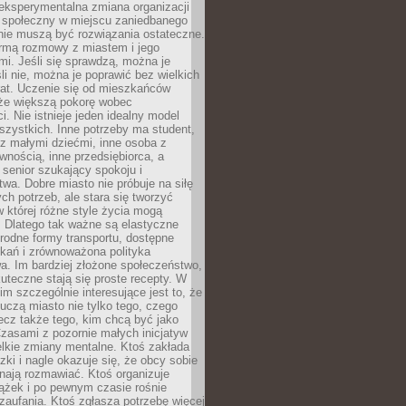
eksperymentalna zmiana organizacji
d społeczny w miejscu zaniedbanego
nie muszą być rozwiązania ostateczne.
rmą rozmowy z miastem i jego
i. Jeśli się sprawdzą, można je
śli nie, można je poprawić bez wielkich
rat. Uczenie się od mieszkańców
że większą pokorę wobec
i. Nie istnieje jeden idealny model
szystkich. Inne potrzeby ma student,
 z małymi dziećmi, inne osoba z
wnością, inne przedsiębiorca, a
 senior szukający spokoju i
wa. Dobre miasto nie próbuje na siłę
ych potrzeb, ale stara się tworzyć
w której różne style życia mogą
. Dlatego tak ważne są elastyczne
orodne formy transportu, dostępne
kań i zrównoważona polityka
a. Im bardziej złożone społeczeństwo,
uteczne stają się proste recepty. W
m szczególnie interesujące jest to, że
czą miasto nie tylko tego, czego
lecz także tego, kim chcą być jako
zasami z pozornie małych inicjatyw
elkie zmiany mentalne. Ktoś zakłada
zki i nagle okazuje się, że obcy sobie
nają rozmawiać. Ktoś organizuje
ążek i po pewnym czasie rośnie
 zaufania. Ktoś zgłasza potrzebę więcej