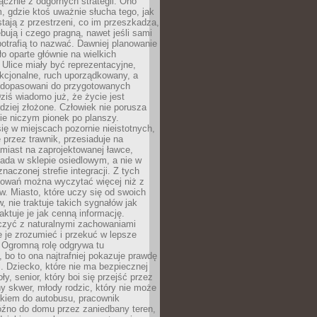
łącznie z odgórnych strategii. Ono
, gdzie ktoś uważnie słucha tego, jak
stają z przestrzeni, co im przeszkadza,
bują i czego pragną, nawet jeśli sami
otrafią to nazwać. Dawniej planowanie
o oparte głównie na wielkich
 Ulice miały być reprezentacyjne,
nkcjonalne, ruch uporządkowany, a
dopasowani do przygotowanych
ziś wiadomo już, że życie jest
dziej złożone. Człowiek nie porusza
ie niczym pionek po planszy.
ię w miejscach pozornie nieistotnych,
 przez trawnik, przesiaduje na
miast na zaprojektowanej ławce,
ada w sklepie osiedlowym, a nie w
znaczonej strefie integracji. Z tych
owań można wyczytać więcej niż z
ów. Miasto, które uczy się od swoich
 nie traktuje takich sygnałów jak
aktuje je jak cenną informację.
czyć z naturalnymi zachowaniami
je je zrozumieć i przekuć w lepsze
 Ogromną rolę odgrywa tu
 bo to ona najtrafniej pokazuje prawdę
i. Dziecko, które nie ma bezpiecznej
ły, senior, który boi się przejść przez
ny skwer, młody rodzic, który nie może
kiem do autobusu, pracownik
óźno do domu przez zaniedbany teren,