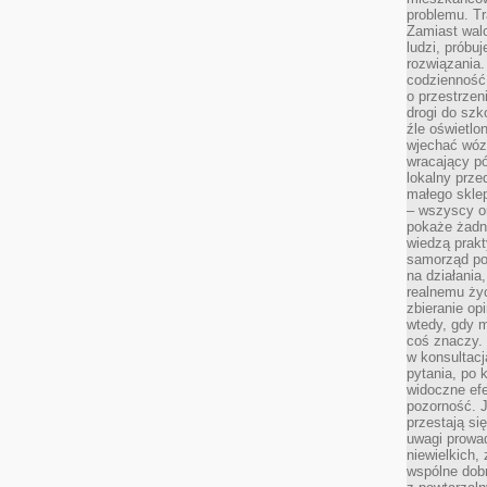
problemu. Tr
Zamiast wal
ludzi, próbu
rozwiązania.
codzienność,
o przestrzen
drogi do szko
źle oświetlo
wjechać wóz
wracający p
lokalny prze
małego sklep
– wszyscy on
pokaże żadna
wiedzą prakt
samorząd pot
na działania
realnemu życ
zbieranie op
wtedy, gdy m
coś znaczy. 
w konsultacj
pytania, po 
widoczne efe
pozorność. J
przestają si
uwagi prowa
niewielkich,
wspólne dobro