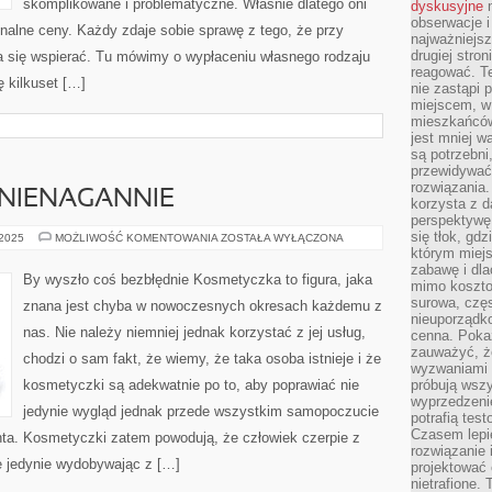
skomplikowane i problematyczne. Właśnie dlatego oni
dyskusyjne
n
obserwacje i
onalne ceny. Każdy zdaje sobie sprawę z tego, że przy
najważniejsz
drugiej stron
a się wspierać. Tu mówimy o wypłaceniu własnego rodzaju
reagować. T
 kilkuset […]
nie zastąpi 
miejscem, w 
mieszkańców 
jest mniej w
są potrzebni
przewidywać 
rozwiązania.
 NIENAGANNIE
korzysta z d
perspektywę 
się tłok, gd
BY
 2025
MOŻLIWOŚĆ KOMENTOWANIA
ZOSTAŁA WYŁĄCZONA
WYSZŁO
którym miejs
COŚ
zabawę i dl
NIENAGANNIE
By wyszło coś bezbłędnie Kosmetyczka to figura, jaka
mimo kosztow
surowa, czę
znana jest chyba w nowoczesnych okresach każdemu z
nieuporządko
nas. Nie należy niemniej jednak korzystać z jej usług,
cenna. Pokaz
zauważyć, że
chodzi o sam fakt, że wiemy, że taka osoba istnieje i że
wyzwaniami p
kosmetyczki są adekwatnie po to, aby poprawiać nie
próbują wszy
wyprzedzenie
jedynie wygląd jednak przede wszystkim samopoczucie
potrafią tes
Czasem lepi
nta. Kosmetyczki zatem powodują, że człowiek czerpie z
rozwiązanie i
e jedynie wydobywając z […]
projektować 
nietrafione