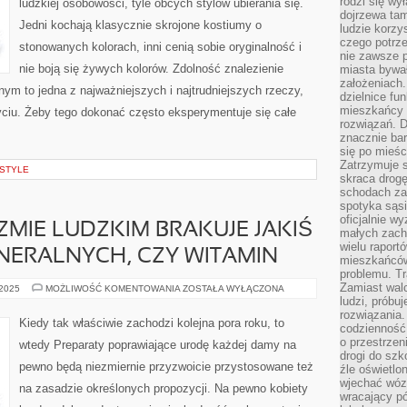
rodzi się wy
ludzkiej osobowości, tyle obcych stylów ubierania się.
LISTOM
dojrzewa tam
ORAZ
Jedni kochają klasycznie skrojone kostiumy o
KOMPLIKACJOM
ludzie korzy
CZYTELNIKÓW
czego potrze
stonowanych kolorach, inni cenią sobie oryginalność i
nie zawsze p
nie boją się żywych kolorów. Zdolność znalezienie
miasta bywał
założeniach.
nym to jedna z najważniejszych i najtrudniejszych rzeczy,
dzielnice fu
mieszkańcy 
yciu. Żeby tego dokonać często eksperymentuje się całe
rozwiązań. D
znacznie bar
się po mieśc
Zatrzymuje s
ESTYLE
skraca drogę
schodach za
spotyka sąsi
oficjalnie wy
ZMIE LUDZKIM BRAKUJE JAKIŚ
małych zach
wielu raport
NERALNYCH, CZY WITAMIN
mieszkańców,
problemu. Tr
Zamiast wal
JEŻELI
 2025
MOŻLIWOŚĆ KOMENTOWANIA
ZOSTAŁA WYŁĄCZONA
W
ludzi, próbu
ORGANIZMIE
rozwiązania.
LUDZKIM
Kiedy tak właściwie zachodzi kolejna pora roku, to
codzienność,
BRAKUJE
JAKIŚ
o przestrzen
wtedy Preparaty poprawiające urodę każdej damy na
SKŁADNIKÓW
drogi do szko
MINERALNYCH,
pewno będą niezmiernie przyzwoicie przystosowane też
CZY
źle oświetlo
WITAMIN
wjechać wóz
na zasadzie określonych propozycji. Na pewno kobiety
wracający p