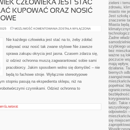
WIEK CZŁOWIEKA JEST STAĆ
zieleni i te
zdrowiu, kli
OŁAĆ KUPOWAĆ ORAZ NOSIĆ
miasto nie j
Jest szkołą 
LOWE
znaczenie ta
Miasta będą
NIE
klimatyczny
 2025
MOŻLIWOŚĆ KOMENTOWANIA
ZOSTAŁA WYŁĄCZONA
JAKIEGOKOLWIEK
technologic
CZŁOWIEKA
Żadne władz
JEST
Nie każdego człowieka jest stać na to, żeby zdołać
STAĆ
samodzielni
NA
szybkiego uc
nabywać oraz nosić tak zwane stylowe Nie zawsze
TO,
bez mieszka
ABY
sprawa zakupu okrycia jest jasna. Czasem zdarza się,
ZDOŁAĆ
ważne są lok
KUPOWAĆ
poczucie wsp
iż odzież ochronna muszą zagwarantować sobie sami
ORAZ
mają wpływ, 
NOSIĆ
TAK
pracobiorcy. Jakim sposobem wolno się domyśleć – nie
działania. T
ZWANE
biernych odb
STYLOWE
będą to fachowe stroje. Wyłącznie stereotypowe
zaangażowani
mieszkańców
zym stopniu pasują na ekspedienta sklepu, niż na
popełniać bł
horobotwórczymi czynnikami. Odzież ochronna to
ograniczenia
bezbłędność,
korygowania
ludzi. Takie 
 MYŚLIWSKIE
wszystkiego
odpowiedzi 
mieszkańców
się miejscem
zaprojektow
Współczesne