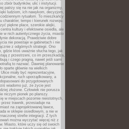
o zbiór budynków, ulic i instytucji.
ej patrzy się na nie jak na organizmy,
zięki ludziom, ich nawykom, decyzjom,
 codziennym rytuałom. To mieszkańcy
u charakter, tempo i kierunek rozwoju.
yć piękne place, szerokie alejki,
entra kultury i efektowne osiedla, ale
nie w nich autentycznego życia, miasto
edynie dekoracją. Prawdziwie dobre
ycia nie powstaje w gabinetach i nie
łącznie z odgórnych strategii. Ono
, gdzie ktoś uważnie słucha tego, jak
stają z przestrzeni, co im przeszkadza,
bują i czego pragną, nawet jeśli sami
otrafią to nazwać. Dawniej planowanie
o oparte głównie na wielkich
 Ulice miały być reprezentacyjne,
nkcjonalne, ruch uporządkowany, a
dopasowani do przygotowanych
ziś wiadomo już, że życie jest
dziej złożone. Człowiek nie porusza
ie niczym pionek po planszy.
ię w miejscach pozornie nieistotnych,
 przez trawnik, przesiaduje na
miast na zaprojektowanej ławce,
ada w sklepie osiedlowym, a nie w
znaczonej strefie integracji. Z tych
owań można wyczytać więcej niż z
ów. Miasto, które uczy się od swoich
 nie traktuje takich sygnałów jak