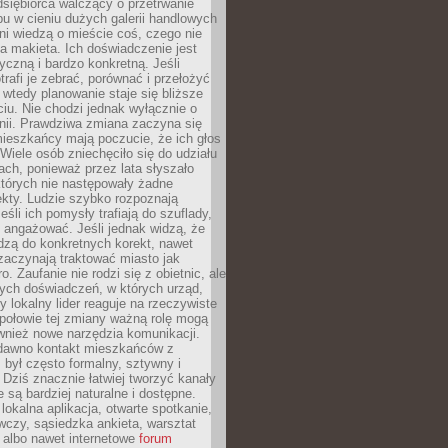
dsiębiorca walczący o przetrwanie
u w cieniu dużych galerii handlowych
i wiedzą o mieście coś, czego nie
 makieta. Ich doświadczenie jest
yczną i bardzo konkretną. Jeśli
rafi je zebrać, porównać i przełożyć
, wtedy planowanie staje się bliższe
iu. Nie chodzi jednak wyłącznie o
inii. Prawdziwa zmiana zaczyna się
ieszkańcy mają poczucie, że ich głos
Wiele osób zniechęciło się do udziału
ach, ponieważ przez lata słyszało
których nie następowały żadne
kty. Ludzie szybko rozpoznają
eśli ich pomysły trafiają do szuflady,
ę angażować. Jeśli jednak widzą, że
dzą do konkretnych korekt, nawet
 zaczynają traktować miasto jak
. Zaufanie nie rodzi się z obietnic, ale
ych doświadczeń, w których urząd,
zy lokalny lider reaguje na rzeczywiste
połowie tej zmiany ważną rolę mogą
wnież nowe narzędzia komunikacji.
dawno kontakt mieszkańców z
był często formalny, sztywny i
 Dziś znacznie łatwiej tworzyć kanały
e są bardziej naturalne i dostępne.
lokalna aplikacja, otwarte spotkanie,
czy, sąsiedzka ankieta, warsztat
 albo nawet internetowe
forum