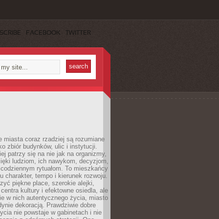
SCRIBE
FACEBOOK
TWITTER
 miasta coraz rzadziej są rozumiane
o zbiór budynków, ulic i instytucji.
ej patrzy się na nie jak na organizmy,
zięki ludziom, ich nawykom, decyzjom,
 codziennym rytuałom. To mieszkańcy
u charakter, tempo i kierunek rozwoju.
yć piękne place, szerokie alejki,
entra kultury i efektowne osiedla, ale
nie w nich autentycznego życia, miasto
edynie dekoracją. Prawdziwie dobre
ycia nie powstaje w gabinetach i nie