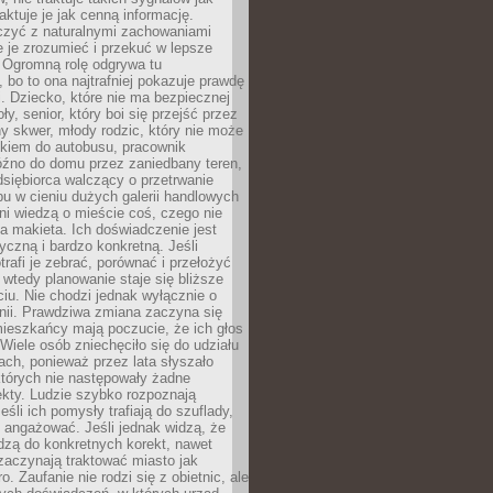
aktuje je jak cenną informację.
czyć z naturalnymi zachowaniami
je je zrozumieć i przekuć w lepsze
 Ogromną rolę odgrywa tu
 bo to ona najtrafniej pokazuje prawdę
i. Dziecko, które nie ma bezpiecznej
ły, senior, który boi się przejść przez
ny skwer, młody rodzic, który nie może
kiem do autobusu, pracownik
óźno do domu przez zaniedbany teren,
dsiębiorca walczący o przetrwanie
u w cieniu dużych galerii handlowych
i wiedzą o mieście coś, czego nie
 makieta. Ich doświadczenie jest
yczną i bardzo konkretną. Jeśli
rafi je zebrać, porównać i przełożyć
, wtedy planowanie staje się bliższe
iu. Nie chodzi jednak wyłącznie o
inii. Prawdziwa zmiana zaczyna się
ieszkańcy mają poczucie, że ich głos
Wiele osób zniechęciło się do udziału
ach, ponieważ przez lata słyszało
których nie następowały żadne
kty. Ludzie szybko rozpoznają
eśli ich pomysły trafiają do szuflady,
ę angażować. Jeśli jednak widzą, że
dzą do konkretnych korekt, nawet
 zaczynają traktować miasto jak
. Zaufanie nie rodzi się z obietnic, ale