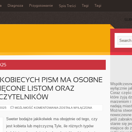
a
Diagnoza
Przygotowanie
Tagi
Tagi
Spis Treści
SUB
025
 KOBIECYCH PISM MA OSOBNE
Współczesne
ĘCONE LISTOM ORAZ
wyłącznie jak
Coraz części
CZYTELNIKÓW
które żyją d
marzeniom i
nadają miast
WIĘKSZA
 2025
MOŻLIWOŚĆ KOMENTOWANIA
ZOSTAŁA WYŁĄCZONA
Można stworz
CZĘŚĆ
KOBIECYCH
nowoczesne c
PISM
Sweter bodajże jakikolwiek ma obojętnie od tego, czy
jeśli zabrak
MA
stanie się j
OSOBNE
jest kobieta lub mężczyzną Tyle, ile różnych typów
KOLUMNY
miejsce do ż
POŚWIĘCONE