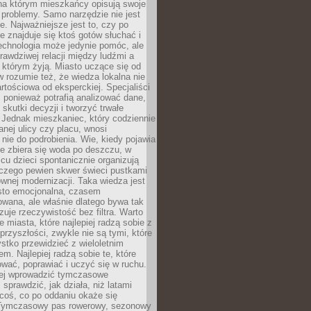
a którym mieszkańcy opisują swoje
 problemy. Samo narzędzie nie jest
e. Najważniejsze jest to, czy po
ie znajduje się ktoś gotów słuchać i
echnologia może jedynie pomóc, ale
prawdziwej relacji między ludźmi a
którym żyją. Miasto uczące się od
rozumie też, że wiedza lokalna nie
artościowa od eksperckiej. Specjaliści
, ponieważ potrafią analizować dane,
skutki decyzji i tworzyć trwałe
 Jednak mieszkaniec, który codziennie
anej ulicy czy placu, wnosi
nie do podrobienia. Wie, kiedy pojawia
zie zbiera się woda po deszczu, w
cu dzieci spontanicznie organizują
aczego pewien skwer świeci pustkami
nej modernizacji. Taka wiedza jest
sto emocjonalna, czasem
wana, ale właśnie dlatego bywa tak
uje rzeczywistość bez filtra. Warto
 miasta, które najlepiej radzą sobie z
rzyszłości, zwykle nie są tymi, które
stko przewidzieć z wieloletnim
m. Najlepiej radzą sobie te, które
tować, poprawiać i uczyć się w ruchu.
ej wprowadzić tymczasowe
 sprawdzić, jak działa, niż latami
coś, co po oddaniu okaże się
. Tymczasowy pas rowerowy, sezonowy