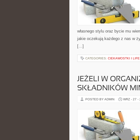
własnego stylu oraz bycie mu wier
jakie oczekują każdego z nas w ż
[…]
CATEGORIES:
CIEKAWOSTKI I LIF
JEŻELI W ORGANI
SKŁADNIKÓW MI
POSTED BY ADMIN
WRZ - 27 -