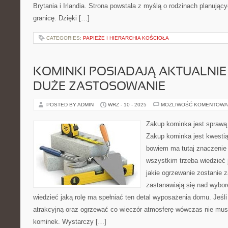
Brytania i Irlandia. Strona powstała z myślą o rodzinach planując
granicę. Dzięki […]
CATEGORIES:
PAPIEŻE I HIERARCHIA KOŚCIOŁA
KOMINKI POSIADAJĄ AKTUALNIE 
DUŻE ZASTOSOWANIE
POSTED BY ADMIN
WRZ - 10 - 2025
MOŻLIWOŚĆ KOMENTOWA
Zakup kominka jest sprawą 
Zakup kominka jest kwestią
bowiem ma tutaj znaczenie
wszystkim trzeba wiedzieć j
jakie ogrzewanie zostanie
zastanawiają się nad wybo
wiedzieć jaką rolę ma spełniać ten detal wyposażenia domu. Jeśli 
atrakcyjną oraz ogrzewać co wieczór atmosferę wówczas nie musi
kominek. Wystarczy […]