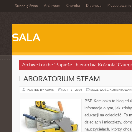
Archiwum
Choroba
Diagnoza
Przygotowanie
Strona główna
SALA
Archive for the ‘Papieże i hierarchia Kościoła’ Categ
LABORATORIUM STEAM
POSTED BY ADMIN
LUT - 7 - 2026
MOŻLIWOŚĆ KOMENTOWAN
PSP Kamionka to blog eduk
informacje o tym, jak zdo
edukacji na odległość. To 
dzieciach i młodzieży, do
nauczycielach, którzy chc