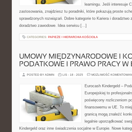
learningu. Jeśli interesuje 
zastosowania, znajdziesz tu poradniki, które pokazują proste sc
sprawdzonych rozwiązań. Dobre kategorie to Kariera i doradztwo 
doradztwo zawodowe. Idea serwisu […]
CATEGORIES:
PAPIEŻE I HIERARCHIA KOŚCIOŁA
UMOWY MIĘDZYNARODOWE I K
PODATKOWE I PRAWO PRACY W 
POSTED BY ADMIN
LIS - 18 - 2025
MOŻLIWOŚĆ KOMENTOWAN
Eurocash Kindergeld – Podat
Europejskiej to profesjonal
poświęcony rozliczeniom p
finansowemu w UE. To miej
granicą mogą znaleźć konkr
legalnie uporządkować swoj
Kindergeld oraz inne świadczenia socjalne w Europie. Nowe katego