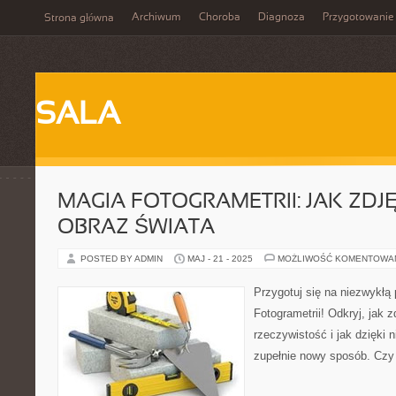
Archiwum
Choroba
Diagnoza
Przygotowanie
Strona główna
SALA
MAGIA FOTOGRAMETRII: JAK ZDJĘ
OBRAZ ŚWIATA
POSTED BY ADMIN
MAJ - 21 - 2025
MOŻLIWOŚĆ KOMENTOWA
Przygotuj się na niezwykłą
Fotogrametrii! Odkryj, jak z
rzeczywistość i jak dzięki
zupełnie nowy sposób. Czy 