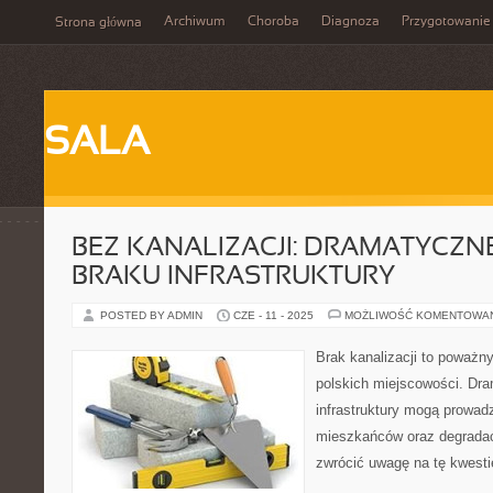
Archiwum
Choroba
Diagnoza
Przygotowanie
Strona główna
SALA
BEZ KANALIZACJI: DRAMATYCZN
BRAKU INFRASTRUKTURY
POSTED BY ADMIN
CZE - 11 - 2025
MOŻLIWOŚĆ KOMENTOWA
Brak kanalizacji to poważny
polskich miejscowości. Dra
infrastruktury mogą prowad
mieszkańców oraz degradac
zwrócić uwagę na tę kwesti