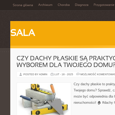
Archiwum
Choroba
Diagnoza
Przygotowanie
Strona główna
SALA
CZY DACHY PŁASKIE SĄ PRAKT
WYBOREM DLA TWOJEGO DOMU
POSTED BY ADMIN
LUT - 18 - 2025
MOŻLIWOŚĆ KOMENTOWA
Czy dachy płaskie to prakt
Twojego domu? Sprawdź, c
może być odpowiednia dla Ci
nieruchomości! 🏠 #dachy 