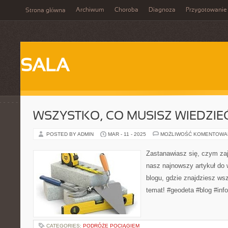
Archiwum
Choroba
Diagnoza
Przygotowanie
Strona główna
SALA
WSZYSTKO, CO MUSISZ WIEDZIE
POSTED BY ADMIN
MAR - 11 - 2025
MOŻLIWOŚĆ KOMENTOWA
Zastanawiasz się, czym za
nasz najnowszy artykuł do
blogu, gdzie znajdziesz wsz
temat! #geodeta #blog #inf
CATEGORIES:
PODRÓŻE POCIĄGIEM