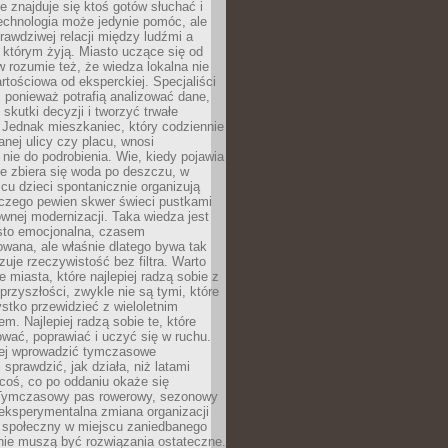
ie znajduje się ktoś gotów słuchać i
echnologia może jedynie pomóc, ale
prawdziwej relacji między ludźmi a
którym żyją. Miasto uczące się od
rozumie też, że wiedza lokalna nie
artościowa od eksperckiej. Specjaliści
, ponieważ potrafią analizować dane,
skutki decyzji i tworzyć trwałe
 Jednak mieszkaniec, który codziennie
anej ulicy czy placu, wnosi
nie do podrobienia. Wie, kiedy pojawia
zie zbiera się woda po deszczu, w
cu dzieci spontanicznie organizują
aczego pewien skwer świeci pustkami
nej modernizacji. Taka wiedza jest
sto emocjonalna, czasem
wana, ale właśnie dlatego bywa tak
uje rzeczywistość bez filtra. Warto
 miasta, które najlepiej radzą sobie z
rzyszłości, zwykle nie są tymi, które
stko przewidzieć z wieloletnim
m. Najlepiej radzą sobie te, które
tować, poprawiać i uczyć się w ruchu.
ej wprowadzić tymczasowe
 sprawdzić, jak działa, niż latami
coś, co po oddaniu okaże się
. Tymczasowy pas rowerowy, sezonowy
eksperymentalna zmiana organizacji
d społeczny w miejscu zaniedbanego
nie muszą być rozwiązania ostateczne.