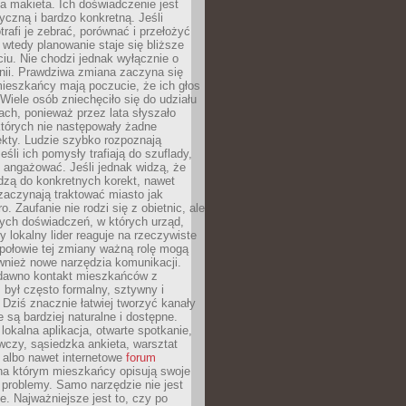
 makieta. Ich doświadczenie jest
yczną i bardzo konkretną. Jeśli
rafi je zebrać, porównać i przełożyć
, wtedy planowanie staje się bliższe
iu. Nie chodzi jednak wyłącznie o
inii. Prawdziwa zmiana zaczyna się
ieszkańcy mają poczucie, że ich głos
Wiele osób zniechęciło się do udziału
ach, ponieważ przez lata słyszało
których nie następowały żadne
kty. Ludzie szybko rozpoznają
eśli ich pomysły trafiają do szuflady,
ę angażować. Jeśli jednak widzą, że
dzą do konkretnych korekt, nawet
 zaczynają traktować miasto jak
. Zaufanie nie rodzi się z obietnic, ale
ych doświadczeń, w których urząd,
zy lokalny lider reaguje na rzeczywiste
połowie tej zmiany ważną rolę mogą
wnież nowe narzędzia komunikacji.
dawno kontakt mieszkańców z
był często formalny, sztywny i
 Dziś znacznie łatwiej tworzyć kanały
e są bardziej naturalne i dostępne.
lokalna aplikacja, otwarte spotkanie,
czy, sąsiedzka ankieta, warsztat
 albo nawet internetowe
forum
a którym mieszkańcy opisują swoje
 problemy. Samo narzędzie nie jest
e. Najważniejsze jest to, czy po