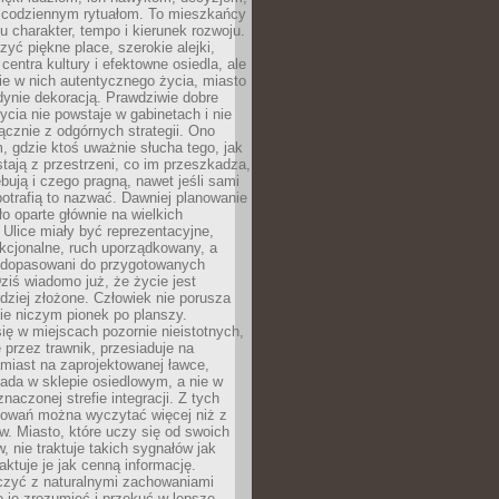
 codziennym rytuałom. To mieszkańcy
u charakter, tempo i kierunek rozwoju.
yć piękne place, szerokie alejki,
entra kultury i efektowne osiedla, ale
nie w nich autentycznego życia, miasto
edynie dekoracją. Prawdziwie dobre
ycia nie powstaje w gabinetach i nie
łącznie z odgórnych strategii. Ono
, gdzie ktoś uważnie słucha tego, jak
stają z przestrzeni, co im przeszkadza,
bują i czego pragną, nawet jeśli sami
otrafią to nazwać. Dawniej planowanie
o oparte głównie na wielkich
 Ulice miały być reprezentacyjne,
nkcjonalne, ruch uporządkowany, a
dopasowani do przygotowanych
ziś wiadomo już, że życie jest
dziej złożone. Człowiek nie porusza
ie niczym pionek po planszy.
ię w miejscach pozornie nieistotnych,
 przez trawnik, przesiaduje na
miast na zaprojektowanej ławce,
ada w sklepie osiedlowym, a nie w
znaczonej strefie integracji. Z tych
owań można wyczytać więcej niż z
ów. Miasto, które uczy się od swoich
 nie traktuje takich sygnałów jak
aktuje je jak cenną informację.
czyć z naturalnymi zachowaniami
je je zrozumieć i przekuć w lepsze