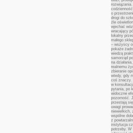
rozwiązania.
codzienność,
o przestrzen
drogi do szko
źle oświetlo
wjechać wóz
wracający p
lokalny prze
małego sklep
– wszyscy on
pokaże żadna
wiedzą prakt
samorząd pot
na działania
realnemu życ
zbieranie op
wtedy, gdy m
coś znaczy. 
w konsultacj
pytania, po 
widoczne efe
pozorność. J
przestają si
uwagi prowa
niewielkich,
wspólne dobro
z powtarzaln
instytucja c
potrzeby. W 