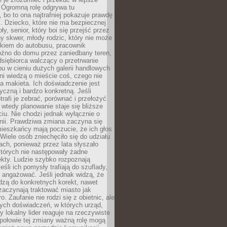
 Ogromną rolę odgrywa tu
 bo to ona najtrafniej pokazuje prawdę
i. Dziecko, które nie ma bezpiecznej
ły, senior, który boi się przejść przez
ny skwer, młody rodzic, który nie może
kiem do autobusu, pracownik
óźno do domu przez zaniedbany teren,
dsiębiorca walczący o przetrwanie
u w cieniu dużych galerii handlowych
i wiedzą o mieście coś, czego nie
 makieta. Ich doświadczenie jest
yczną i bardzo konkretną. Jeśli
rafi je zebrać, porównać i przełożyć
, wtedy planowanie staje się bliższe
iu. Nie chodzi jednak wyłącznie o
inii. Prawdziwa zmiana zaczyna się
ieszkańcy mają poczucie, że ich głos
Wiele osób zniechęciło się do udziału
ach, ponieważ przez lata słyszało
których nie następowały żadne
kty. Ludzie szybko rozpoznają
eśli ich pomysły trafiają do szuflady,
ę angażować. Jeśli jednak widzą, że
dzą do konkretnych korekt, nawet
 zaczynają traktować miasto jak
. Zaufanie nie rodzi się z obietnic, ale
ych doświadczeń, w których urząd,
zy lokalny lider reaguje na rzeczywiste
połowie tej zmiany ważną rolę mogą