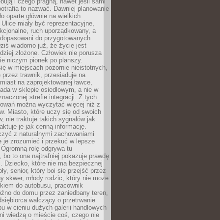
bują i czego pragną, nawet jeśli sami
otrafią to nazwać. Dawniej planowanie
o oparte głównie na wielkich
 Ulice miały być reprezentacyjne,
nkcjonalne, ruch uporządkowany, a
dopasowani do przygotowanych
ziś wiadomo już, że życie jest
dziej złożone. Człowiek nie porusza
ie niczym pionek po planszy.
ię w miejscach pozornie nieistotnych,
 przez trawnik, przesiaduje na
miast na zaprojektowanej ławce,
ada w sklepie osiedlowym, a nie w
znaczonej strefie integracji. Z tych
owań można wyczytać więcej niż z
ów. Miasto, które uczy się od swoich
 nie traktuje takich sygnałów jak
aktuje je jak cenną informację.
czyć z naturalnymi zachowaniami
je je zrozumieć i przekuć w lepsze
 Ogromną rolę odgrywa tu
 bo to ona najtrafniej pokazuje prawdę
i. Dziecko, które nie ma bezpiecznej
ły, senior, który boi się przejść przez
ny skwer, młody rodzic, który nie może
kiem do autobusu, pracownik
óźno do domu przez zaniedbany teren,
dsiębiorca walczący o przetrwanie
u w cieniu dużych galerii handlowych
i wiedzą o mieście coś, czego nie