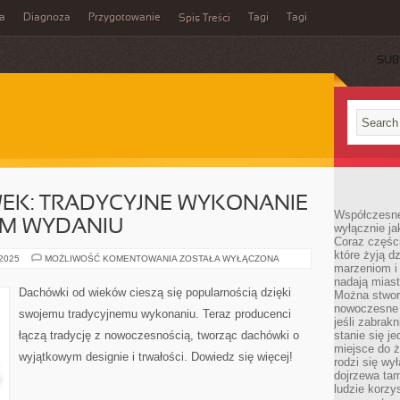
a
Diagnoza
Przygotowanie
Tagi
Tagi
Spis Treści
SUB
EK: TRADYCYJNE WYKONANIE
Współczesne
M WYDANIU
wyłącznie jak
Coraz części
które żyją d
ZALETY
 2025
MOŻLIWOŚĆ KOMENTOWANIA
ZOSTAŁA WYŁĄCZONA
marzeniom i
DACHÓWEK:
TRADYCYJNE
nadają miast
WYKONANIE
Dachówki od wieków cieszą się popularnością dzięki
Można stworz
W
NOWOCZESNYM
nowoczesne c
swojemu tradycyjnemu wykonaniu. Teraz producenci
WYDANIU
jeśli zabrak
łączą tradycję z nowoczesnością, tworząc dachówki o
stanie się j
miejsce do ż
wyjątkowym designie i trwałości. Dowiedz się więcej!
rodzi się wy
dojrzewa tam
ludzie korzy