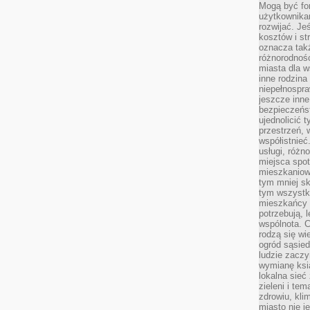
Mogą być fo
użytkownikam
rozwijać. Je
kosztów i st
oznacza tak
różnorodnośc
miasta dla w
inne rodzina
niepełnospra
jeszcze inne
bezpieczeńst
ujednolicić t
przestrzeń, 
współistnieć
usługi, różn
miejsca spot
mieszkaniow
tym mniej sk
tym wszystki
mieszkańcy u
potrzebują, 
wspólnota. C
rodzą się wi
ogród sąsied
ludzie zaczy
wymianę ksi
lokalna sieć
zieleni i te
zdrowiu, kli
miasto nie j