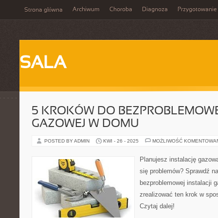
Archiwum
Choroba
Diagnoza
Przygotowanie
Strona główna
SALA
5 KROKÓW DO BEZPROBLEMOWEJ
GAZOWEJ W DOMU
POSTED BY ADMIN
KWI - 26 - 2025
MOŻLIWOŚĆ KOMENTOWA
Planujesz instalację gazow
się problemów? Sprawdź na
bezproblemowej instalacji 
zrealizować ten krok w spo
Czytaj dalej!