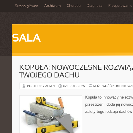
Archiwum
Choroba
Diagnoza
Przygotowanie
Strona główna
SALA
KOPUŁA: NOWOCZESNE ROZWIĄ
TWOJEGO DACHU
POSTED BY ADMIN
CZE - 20 - 2025
MOŻLIWOŚĆ KOMENTOWA
Kopuła to innowacyjne rozw
przestrzeń i doda jej nowo
zalety tego rodzaju dachów