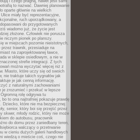
bują i czego pragną, nawet jeśli sami
otrafią to nazwać. Dawniej planowanie
o oparte głównie na wielkich
 Ulice miały być reprezentacyjne,
nkcjonalne, ruch uporządkowany, a
dopasowani do przygotowanych
ziś wiadomo już, że życie jest
dziej złożone. Człowiek nie porusza
ie niczym pionek po planszy.
ię w miejscach pozornie nieistotnych,
 przez trawnik, przesiaduje na
miast na zaprojektowanej ławce,
ada w sklepie osiedlowym, a nie w
znaczonej strefie integracji. Z tych
owań można wyczytać więcej niż z
ów. Miasto, które uczy się od swoich
 nie traktuje takich sygnałów jak
aktuje je jak cenną informację.
czyć z naturalnymi zachowaniami
je je zrozumieć i przekuć w lepsze
 Ogromną rolę odgrywa tu
 bo to ona najtrafniej pokazuje prawdę
i. Dziecko, które nie ma bezpiecznej
ły, senior, który boi się przejść przez
ny skwer, młody rodzic, który nie może
kiem do autobusu, pracownik
óźno do domu przez zaniedbany teren,
dsiębiorca walczący o przetrwanie
u w cieniu dużych galerii handlowych
i wiedzą o mieście coś, czego nie