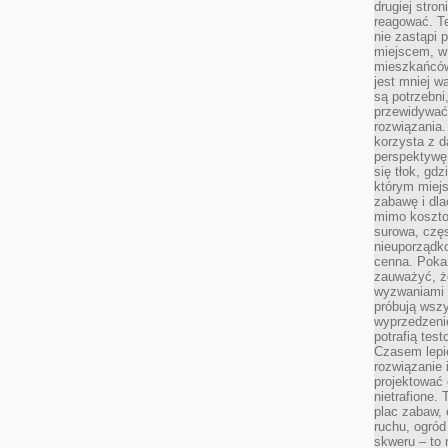
drugiej stron
reagować. T
nie zastąpi 
miejscem, w 
mieszkańców 
jest mniej w
są potrzebni
przewidywać 
rozwiązania.
korzysta z d
perspektywę 
się tłok, gd
którym miejs
zabawę i dl
mimo kosztow
surowa, czę
nieuporządko
cenna. Pokaz
zauważyć, że
wyzwaniami p
próbują wszy
wyprzedzenie
potrafią tes
Czasem lepi
rozwiązanie i
projektować 
nietrafione
plac zabaw, 
ruchu, ogró
skweru – to 