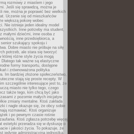
rmą rozmowy z miastem i jego
i. Jeśli się sprawdzą, można je
śli nie, można je poprawić bez wielkich
rat. Uczenie się od mieszkańców
że większą pokorę wobec
i. Nie istnieje jeden idealny model
szystkich. Inne potrzeby ma student,
 z małymi dziećmi, inne osoba z
wnością, inne przedsiębiorca, a
 senior szukający spokoju i
wa. Dobre miasto nie próbuje na siłę
ych potrzeb, ale stara się tworzyć
w której różne style życia mogą
. Dlatego tak ważne są elastyczne
orodne formy transportu, dostępne
kań i zrównoważona polityka
a. Im bardziej złożone społeczeństwo,
uteczne stają się proste recepty. W
m szczególnie interesujące jest to, że
czą miasto nie tylko tego, czego
lecz także tego, kim chcą być jako
zasami z pozornie małych inicjatyw
elkie zmiany mentalne. Ktoś zakłada
zki i nagle okazuje się, że obcy sobie
nają rozmawiać. Ktoś organizuje
ążek i po pewnym czasie rośnie
 zaufania. Ktoś zgłasza potrzebę więcej
mat estetyki przeradza się w dyskusję o
macie i jakości życia. To pokazuje, że
est jedynie administracyjną jednostką.