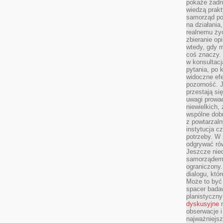
pokaże żadna
wiedzą prakt
samorząd pot
na działania
realnemu życ
zbieranie op
wtedy, gdy m
coś znaczy. 
w konsultacj
pytania, po 
widoczne efe
pozorność. J
przestają si
uwagi prowa
niewielkich,
wspólne dobro
z powtarzaln
instytucja c
potrzeby. W 
odgrywać ró
Jeszcze nie
samorządem 
ograniczony.
dialogu, któr
Może to być 
spacer badaw
planistyczny
dyskusyjne
n
obserwacje i
najważniejsz