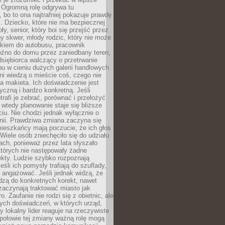
 Ogromną rolę odgrywa tu
 bo to ona najtrafniej pokazuje prawdę
i. Dziecko, które nie ma bezpiecznej
ły, senior, który boi się przejść przez
ny skwer, młody rodzic, który nie może
kiem do autobusu, pracownik
óźno do domu przez zaniedbany teren,
dsiębiorca walczący o przetrwanie
u w cieniu dużych galerii handlowych
i wiedzą o mieście coś, czego nie
 makieta. Ich doświadczenie jest
yczną i bardzo konkretną. Jeśli
rafi je zebrać, porównać i przełożyć
, wtedy planowanie staje się bliższe
iu. Nie chodzi jednak wyłącznie o
inii. Prawdziwa zmiana zaczyna się
ieszkańcy mają poczucie, że ich głos
Wiele osób zniechęciło się do udziału
ach, ponieważ przez lata słyszało
których nie następowały żadne
kty. Ludzie szybko rozpoznają
eśli ich pomysły trafiają do szuflady,
ę angażować. Jeśli jednak widzą, że
dzą do konkretnych korekt, nawet
 zaczynają traktować miasto jak
. Zaufanie nie rodzi się z obietnic, ale
ych doświadczeń, w których urząd,
zy lokalny lider reaguje na rzeczywiste
połowie tej zmiany ważną rolę mogą