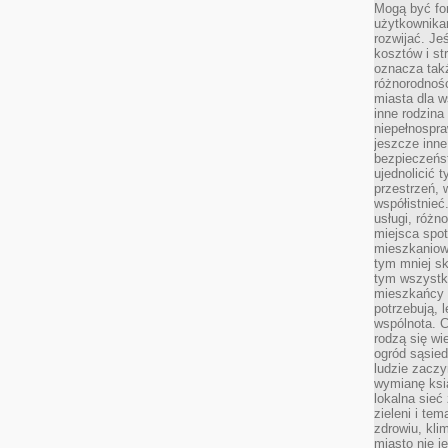
Mogą być fo
użytkownikam
rozwijać. Je
kosztów i st
oznacza tak
różnorodnośc
miasta dla w
inne rodzina
niepełnospra
jeszcze inne
bezpieczeńst
ujednolicić t
przestrzeń, 
współistnieć
usługi, różn
miejsca spot
mieszkaniow
tym mniej sk
tym wszystki
mieszkańcy u
potrzebują, 
wspólnota. C
rodzą się wi
ogród sąsied
ludzie zaczy
wymianę ksi
lokalna sieć
zieleni i te
zdrowiu, kli
miasto nie j