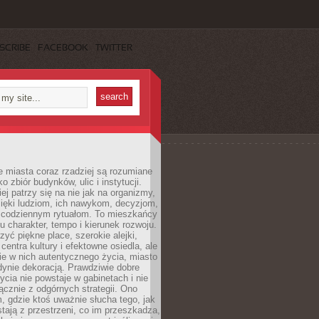
SCRIBE
FACEBOOK
TWITTER
 miasta coraz rzadziej są rozumiane
o zbiór budynków, ulic i instytucji.
ej patrzy się na nie jak na organizmy,
zięki ludziom, ich nawykom, decyzjom,
 codziennym rytuałom. To mieszkańcy
u charakter, tempo i kierunek rozwoju.
yć piękne place, szerokie alejki,
entra kultury i efektowne osiedla, ale
nie w nich autentycznego życia, miasto
edynie dekoracją. Prawdziwie dobre
ycia nie powstaje w gabinetach i nie
łącznie z odgórnych strategii. Ono
, gdzie ktoś uważnie słucha tego, jak
stają z przestrzeni, co im przeszkadza,