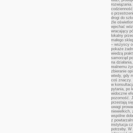
rozwiązania.
codzienność,
o przestrzen
drogi do szko
źle oświetlo
wjechać wóz
wracający p
lokalny prze
małego sklep
– wszyscy on
pokaże żadna
wiedzą prakt
samorząd pot
na działania
realnemu życ
zbieranie op
wtedy, gdy m
coś znaczy. 
w konsultacj
pytania, po 
widoczne efe
pozorność. J
przestają si
uwagi prowa
niewielkich,
wspólne dobro
z powtarzaln
instytucja c
potrzeby. W 