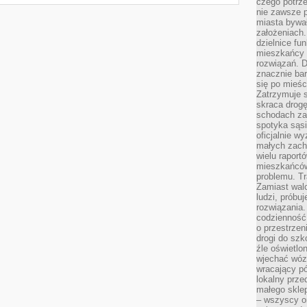
czego potrze
nie zawsze p
miasta bywał
założeniach.
dzielnice fu
mieszkańcy 
rozwiązań. D
znacznie bar
się po mieśc
Zatrzymuje s
skraca drogę
schodach za
spotyka sąsi
oficjalnie wy
małych zach
wielu raport
mieszkańców,
problemu. Tr
Zamiast wal
ludzi, próbu
rozwiązania.
codzienność,
o przestrzen
drogi do szko
źle oświetlo
wjechać wóz
wracający p
lokalny prze
małego sklep
– wszyscy on