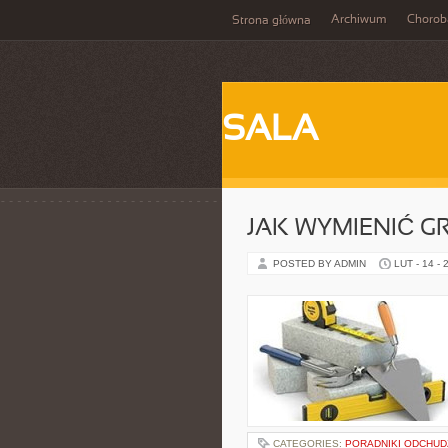
Archiwum
Chorob
Strona główna
SALA
JAK WYMIENIĆ G
POSTED BY ADMIN
LUT - 14 - 
CATEGORIES:
PORADNIKI ODCHUD