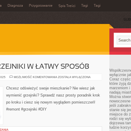
a
Diagnoza
Przygotowanie
Tagi
Tagi
Spis Treści
SUB
RZEJNIKI W ŁATWY SPOSÓB
Współczesne
wyłącznie jak
JAK
2025
MOŻLIWOŚĆ KOMENTOWANIA
ZOSTAŁA WYŁĄCZONA
Coraz części
WYMIENIĆ
które żyją d
GRZEJNIKI
W
marzeniom i
Chcesz odświeżyć swoje mieszkanie? Nie wiesz jak
ŁATWY
nadają miast
SPOSÓB
wymienić grzejniki? Sprawdź nasz prosty poradnik krok
Można stworz
nowoczesne c
po kroku i ciesz się nowym wyglądem pomieszczeń!
jeśli zabrak
#remont #grzejniki #DIY
stanie się j
miejsce do ż
rodzi się wy
dojrzewa tam
ludzie korzy
ZANIA