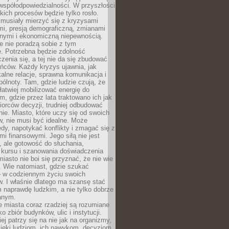
współodpowiedzialności. W przyszłości
kich procesów będzie tylko rosło.
 musiały mierzyć się z kryzysami
mi, presją demograficzną, zmianami
znymi i ekonomiczną niepewnością.
e nie poradzą sobie z tym
e. Potrzebna będzie zdolność
zenia się, a tej nie da się zbudować
ńców. Każdy kryzys ujawnia, jak
alne relacje, sprawna komunikacja i
ólnoty. Tam, gdzie ludzie czują, że
łatwiej mobilizować energię do
am, gdzie przez lata traktowano ich jak
iorców decyzji, trudniej odbudować
e. Miasto, które uczy się od swoich
, nie musi być idealne. Może
ędy, napotykać konflikty i zmagać się z
mi finansowymi. Jego siłą nie jest
 ale gotowość do słuchania,
 kursu i szanowania doświadczenia
miasto nie boi się przyznać, że nie wie
. Wie natomiast, gdzie szukać
– w codziennym życiu swoich
. I właśnie dlatego ma szansę stać
 naprawdę ludzkim, a nie tylko dobrze
anym.
 miasta coraz rzadziej są rozumiane
o zbiór budynków, ulic i instytucji.
ej patrzy się na nie jak na organizmy,
zięki ludziom, ich nawykom, decyzjom,