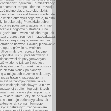
 codziennym rytuałom. To mieszkańcy
u charakter, tempo i kierunek rozwoju.
yć piękne place, szerokie alejki,
entra kultury i efektowne osiedla, ale
nie w nich autentycznego życia, miasto
edynie dekoracją. Prawdziwie dobre
ycia nie powstaje w gabinetach i nie
łącznie z odgórnych strategii. Ono
, gdzie ktoś uważnie słucha tego, jak
stają z przestrzeni, co im przeszkadza,
bują i czego pragną, nawet jeśli sami
otrafią to nazwać. Dawniej planowanie
o oparte głównie na wielkich
 Ulice miały być reprezentacyjne,
nkcjonalne, ruch uporządkowany, a
dopasowani do przygotowanych
ziś wiadomo już, że życie jest
dziej złożone. Człowiek nie porusza
ie niczym pionek po planszy.
ię w miejscach pozornie nieistotnych,
 przez trawnik, przesiaduje na
miast na zaprojektowanej ławce,
ada w sklepie osiedlowym, a nie w
znaczonej strefie integracji. Z tych
owań można wyczytać więcej niż z
ów. Miasto, które uczy się od swoich
 nie traktuje takich sygnałów jak
aktuje je jak cenną informację.
czyć z naturalnymi zachowaniami
je je zrozumieć i przekuć w lepsze