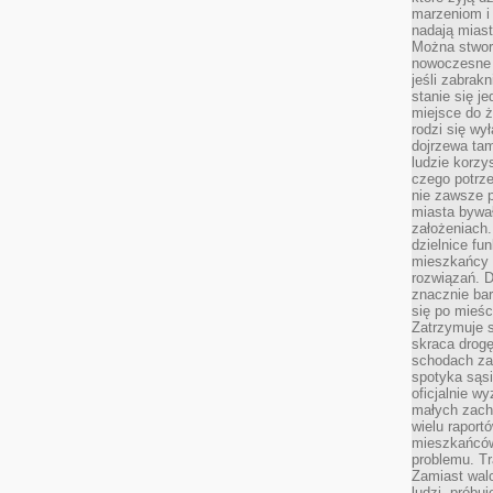
marzeniom i
nadają miast
Można stworz
nowoczesne c
jeśli zabrak
stanie się j
miejsce do ż
rodzi się wy
dojrzewa tam
ludzie korzy
czego potrze
nie zawsze p
miasta bywał
założeniach.
dzielnice fu
mieszkańcy 
rozwiązań. D
znacznie bar
się po mieśc
Zatrzymuje s
skraca drogę
schodach za
spotyka sąsi
oficjalnie wy
małych zach
wielu raport
mieszkańców,
problemu. Tr
Zamiast wal
ludzi, próbu