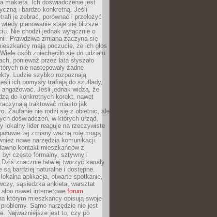
 makieta. Ich doświadczenie jest
yczną i bardzo konkretną. Jeśli
rafi je zebrać, porównać i przełożyć
, wtedy planowanie staje się bliższe
iu. Nie chodzi jednak wyłącznie o
inii. Prawdziwa zmiana zaczyna się
ieszkańcy mają poczucie, że ich głos
Wiele osób zniechęciło się do udziału
ach, ponieważ przez lata słyszało
których nie następowały żadne
kty. Ludzie szybko rozpoznają
eśli ich pomysły trafiają do szuflady,
ę angażować. Jeśli jednak widzą, że
dzą do konkretnych korekt, nawet
 zaczynają traktować miasto jak
. Zaufanie nie rodzi się z obietnic, ale
ych doświadczeń, w których urząd,
zy lokalny lider reaguje na rzeczywiste
połowie tej zmiany ważną rolę mogą
wnież nowe narzędzia komunikacji.
dawno kontakt mieszkańców z
był często formalny, sztywny i
 Dziś znacznie łatwiej tworzyć kanały
e są bardziej naturalne i dostępne.
lokalna aplikacja, otwarte spotkanie,
czy, sąsiedzka ankieta, warsztat
 albo nawet internetowe
forum
a którym mieszkańcy opisują swoje
 problemy. Samo narzędzie nie jest
e. Najważniejsze jest to, czy po