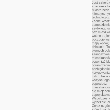
Jest szkołą 
znaczenie ta
Miasta będą
klimatyczny
technologic
Żadne władz
samodzielni
szybkiego uc
bez mieszka
ważne są lok
poczucie wsp
mają wpływ, 
działania. T
biernych odb
zaangażowani
mieszkańców
popełniać bł
ograniczenia
bezbłędność,
korygowania
ludzi. Takie 
wszystkiego
odpowiedzi 
mieszkańców
się miejscem
zaprojektow
Współczesne
wyłącznie jak
Coraz części
które żyją d