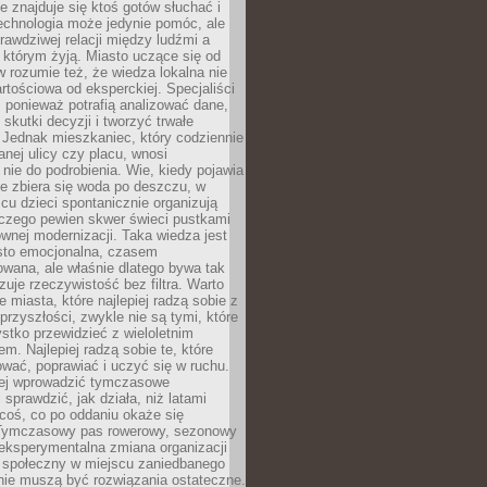
ie znajduje się ktoś gotów słuchać i
echnologia może jedynie pomóc, ale
prawdziwej relacji między ludźmi a
którym żyją. Miasto uczące się od
rozumie też, że wiedza lokalna nie
artościowa od eksperckiej. Specjaliści
, ponieważ potrafią analizować dane,
skutki decyzji i tworzyć trwałe
 Jednak mieszkaniec, który codziennie
anej ulicy czy placu, wnosi
nie do podrobienia. Wie, kiedy pojawia
zie zbiera się woda po deszczu, w
cu dzieci spontanicznie organizują
aczego pewien skwer świeci pustkami
nej modernizacji. Taka wiedza jest
sto emocjonalna, czasem
wana, ale właśnie dlatego bywa tak
uje rzeczywistość bez filtra. Warto
 miasta, które najlepiej radzą sobie z
rzyszłości, zwykle nie są tymi, które
stko przewidzieć z wieloletnim
m. Najlepiej radzą sobie te, które
tować, poprawiać i uczyć się w ruchu.
ej wprowadzić tymczasowe
 sprawdzić, jak działa, niż latami
coś, co po oddaniu okaże się
. Tymczasowy pas rowerowy, sezonowy
eksperymentalna zmiana organizacji
d społeczny w miejscu zaniedbanego
nie muszą być rozwiązania ostateczne.