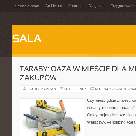
Archiwum
Choroba
Diagnoza
Przygotowanie
Strona główna
SALA
TARASY: OAZA W MIEŚCIE DLA 
ZAKUPÓW
POSTED BY ADMIN
LUT - 22 - 2025
MOŻLIWOŚĆ KOMENTOWA
Czy wiesz gdzie znaleźć o
w samym centrum miasta? 
Odkryj najmodniejsze sklepy
Warszawy. #shopping #tara