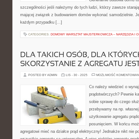
szczególności jeśli należymy do tych ludzi, którzy zawsze starają
mającej związek z budowaniem domów wykonać samodzielnie. Jed
każdym przypadku […]
CATEGORIES:
DOMOWY WARSZTAT MAJSTERKOWICZA – NARZĘDZIA I 
DLA TAKICH OSÓB, DLA KTÓRYC
SKORZYSTANIE Z AGREGATU JES
POSTED BY ADMIN
LIS - 30 - 2025
MOŻLIWOŚĆ KOMENTOWAN
Co należy wiedzieć o wyna
prądotwórczych? Pewnie ka
sobie sprawę do czego służ
przebywamy na np. własnej 
użytkowanie agregatu prąd
posunięciem. W końcu moż
agregatowi mieć na działce prąd elektryczny! Jednakże nikt nie p
wszystkie agregaty są uniwersalne. A więc niektóre agregaty prąd