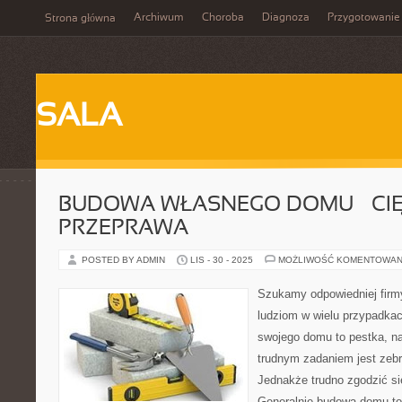
Archiwum
Choroba
Diagnoza
Przygotowanie
Strona główna
SALA
BUDOWA WŁASNEGO DOMU – CI
PRZEPRAWA
POSTED BY ADMIN
LIS - 30 - 2025
MOŻLIWOŚĆ KOMENTOWAN
Szukamy odpowiedniej firm
ludziom w wielu przypadkac
swojego domu to pestka, n
trudnym zadaniem jest zebr
Jednakże trudno zgodzić się
Generalnie budowa domu to