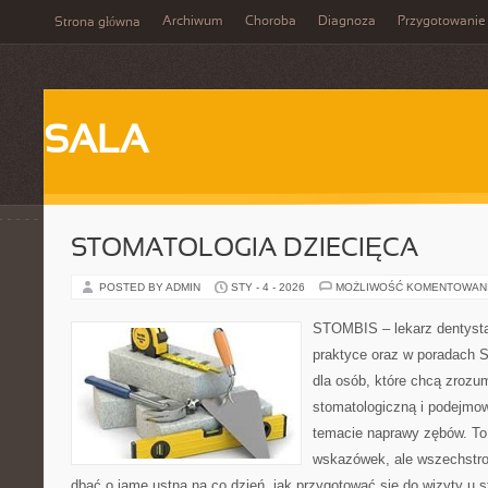
Archiwum
Choroba
Diagnoza
Przygotowanie
Strona główna
SALA
STOMATOLOGIA DZIECIĘCA
POSTED BY ADMIN
STY - 4 - 2026
MOŻLIWOŚĆ KOMENTOWAN
STOMBIS – lekarz dentysta
praktyce oraz w poradach S
dla osób, które chcą zrozum
stomatologiczną i podejmo
temacie naprawy zębów. To n
wskazówek, ale wszechstro
dbać o jamę ustną na co dzień, jak przygotować się do wizyty u s