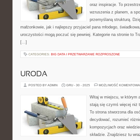
oraz inspiracje. To przestrz
wzruszenia z planem, a spo
przemyślaną strukturą. Dzi
małżonkowie, jak i najlepszy przyjaciel pana młodego, świadkowa
uroczystości mogą poczuć się pewniej. Kategorie na stronie to Tra
[…]
CATEGORIES:
BIG DATA I PRZETWARZANIE ROZPROSZONE
URODA
POSTED BY ADMIN
GRU - 30 - 2025
MOŻLIWOŚĆ KOMENTOWA
Witaj w miejscu, w którym 
stają się czymś więcej niż
To strona stworzona dla os
decydować, rozumieć różni
kompozycjach oraz wiedzieć
składzie. Znajdziesz tu wra