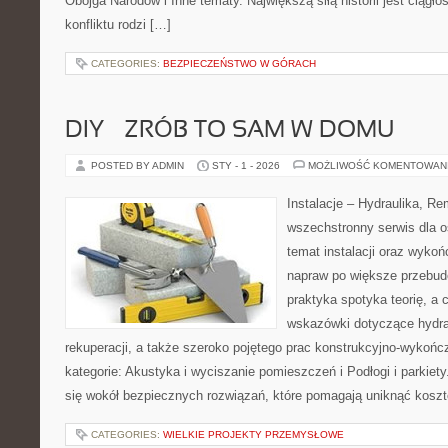
Obojga Narodów i Inne tematy. Największą siłą historii jest ciągł
konfliktu rodzi […]
CATEGORIES:
BEZPIECZEŃSTWO W GÓRACH
DIY – ZRÓB TO SAM W DOMU
POSTED BY ADMIN
STY - 1 - 2026
MOŻLIWOŚĆ KOMENTOWAN
Instalacje – Hydraulika, R
wszechstronny serwis dla 
temat instalacji oraz wyko
napraw po większe przebud
praktyka spotyka teorię, a 
wskazówki dotyczące hydrau
rekuperacji, a także szeroko pojętego prac konstrukcyjno-wykoń
kategorie: Akustyka i wyciszanie pomieszczeń i Podłogi i parkiety
się wokół bezpiecznych rozwiązań, które pomagają uniknąć kosz
CATEGORIES:
WIELKIE PROJEKTY PRZEMYSŁOWE