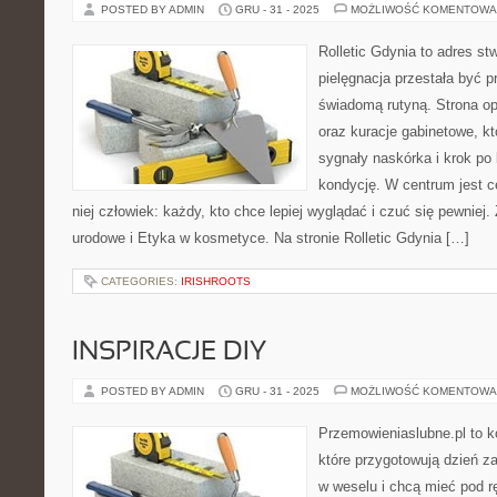
POSTED BY ADMIN
GRU - 31 - 2025
MOŻLIWOŚĆ KOMENTOWA
Rolletic Gdynia to adres s
pielęgnacja przestała być p
świadomą rutyną. Strona op
oraz kuracje gabinetowe, k
sygnały naskórka i krok po
kondycję. W centrum jest c
niej człowiek: każdy, kto chce lepiej wyglądać i czuć się pewniej
urodowe i Etyka w kosmetyce. Na stronie Rolletic Gdynia […]
CATEGORIES:
IRISHROOTS
INSPIRACJE DIY
POSTED BY ADMIN
GRU - 31 - 2025
MOŻLIWOŚĆ KOMENTOWA
Przemowieniaslubne.pl to k
które przygotowują dzień za
w weselu i chcą mieć pod r