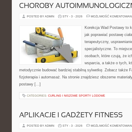
CHOROBY AUTOIMMUNOLOGICZ
POSTED BY ADMIN
STY - 3 - 2026
MOŻLIWOŚĆ KOMENTOWAN
Korekcja Wad Postawy to k
jak poprawiać postawę ciała
terapeutyczny, usprawniani
specjalistyczne. To miejsc
osobach, które czują, że ic
wsparcia, a także o tych, k
metodycznie budować bardziej stabilną sylwetkę. Zobacz także F
fizjoterapia i automasaż. Na stronie znajdziesz obszerne materiał
postawy […]
CATEGORIES:
CURLING I NISZOWE SPORTY LODOWE
APLIKACJE I GADŻETY FITNESS
POSTED BY ADMIN
STY - 3 - 2026
MOŻLIWOŚĆ KOMENTOWAN