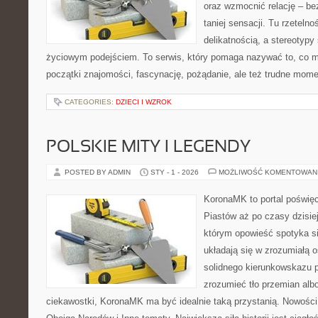
oraz wzmocnić relację – be
taniej sensacji. Tu rzetelno
delikatnością, a stereotypy
życiowym podejściem. To serwis, który pomaga nazywać to, co m
początki znajomości, fascynację, pożądanie, ale też trudne momen
CATEGORIES:
DZIECI I WZROK
POLSKIE MITY I LEGENDY
POSTED BY ADMIN
STY - 1 - 2026
MOŻLIWOŚĆ KOMENTOWAN
KoronaMK to portal poświęco
Piastów aż po czasy dzisie
którym opowieść spotyka się
układają się w zrozumiałą 
solidnego kierunkowskazu 
zrozumieć tło przemian albo
ciekawostki, KoronaMK ma być idealnie taką przystanią. Nowości