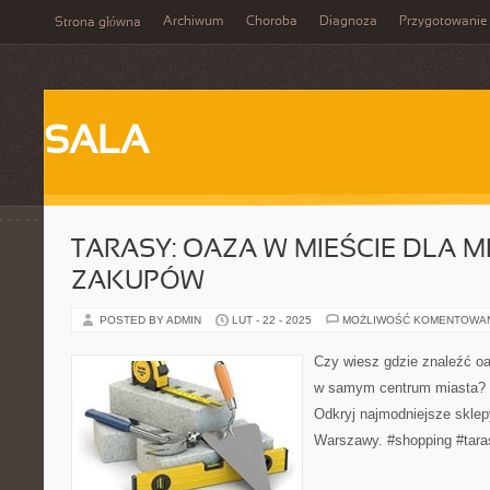
Archiwum
Choroba
Diagnoza
Przygotowanie
Strona główna
SALA
TARASY: OAZA W MIEŚCIE DLA 
ZAKUPÓW
POSTED BY ADMIN
LUT - 22 - 2025
MOŻLIWOŚĆ KOMENTOWA
Czy wiesz gdzie znaleźć o
w samym centrum miasta? 
Odkryj najmodniejsze sklepy
Warszawy. #shopping #tara