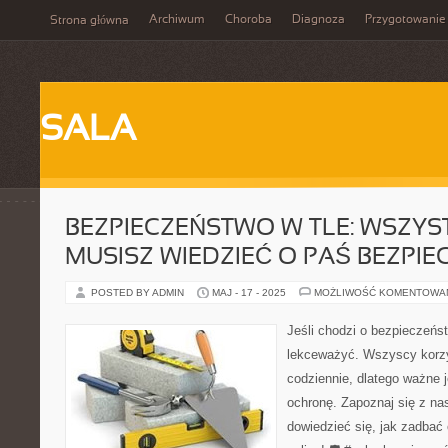
Archiwum
Choroba
Diagnoza
Przygotowanie
Strona główna
SALA
BEZPIECZEŃSTWO W TLE: WSZYS
MUSISZ WIEDZIEĆ O PAŚ BEZPI
POSTED BY ADMIN
MAJ - 17 - 2025
MOŻLIWOŚĆ KOMENTOWA
Jeśli chodzi o bezpieczeńs
lekceważyć. Wszyscy korz
codziennie, dlatego ważne j
ochronę. Zapoznaj się z n
dowiedzieć się, jak zadbać