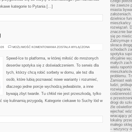
czego potrze
nie zawsze p
ekawe kategorie to Pytania […]
miasta bywał
założeniach.
dzielnice fu
mieszkańcy 
rozwiązań. D
znacznie bar
U
się po mieśc
Zatrzymuje s
skraca drogę
LODY
026
MOŻLIWOŚĆ KOMENTOWANIA
ZOSTAŁA WYŁĄCZONA
schodach za
BEZ
CUKRU
spotyka sąsi
Speed-Ice to platforma, w której miłość do mrożonych
oficjalnie wy
małych zach
deserów spotyka się z doświadczeniem. To serwis dla
wielu raport
mieszkańców,
tych, którzy chcą robić sorbety w domu, ale też dla
problemu. Tr
osób, które lubią poznawać nowe warianty i rozumieć,
Zamiast wal
ludzi, próbu
dlaczego jedne porcje wychodzą jedwabiste, a inne
rozwiązania.
bywają zbyt twarde. Tu chłód nie jest przeszkodą, tylko
codzienność,
o przestrzen
 się kulinarnią przygodą. Kategorie ciekawe to Suchy lód w
drogi do szko
źle oświetlo
wjechać wóz
wracający p
lokalny prze
małego sklep
– wszyscy on