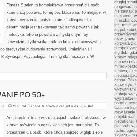
drugiej stron
FITNESS
Fitness Station to kompleksowa przestrzeń dla osób,
reagować. T
nie zastąpi 
które chcą poprawić formę bez błądzenia. To miejsce, w
miejscem, w 
którym ćwiczenia spotykają się z jadłospisem, a
mieszkańców 
jest mniej w
determinacja jest traktowana tak samo poważnie jak
są potrzebni
przewidywać 
metodyka. Strona powstała z myślą o tym, by
rozwiązania.
prowadzić użytkownika krok po kroku: od pierwszych
korzysta z d
perspektywę 
 po precyzyjne budowanie sprawności, umięśnienia i
się tłok, gd
: Motywacja i Psychologia i Trening dla mężczyzn. W
którym miejs
zabawę i dl
mimo kosztow
surowa, czę
nieuporządko
cenna. Pokaz
zauważyć, że
wyzwaniami p
próbują wszy
ANIE PO 50+
wyprzedzenie
potrafią tes
SEKS
026
MOŻLIWOŚĆ KOMENTOWANIA
ZOSTAŁA WYŁĄCZONA
Czasem lepi
I
rozwiązanie i
RANDKOWANIE
PO
projektować 
Anonserek.pl to serwis o relacjach, seksie i bliskości, w
50+
nietrafione
którym mówienie o oczekiwaniach jest normalne. To
plac zabaw, 
ruchu, ogró
przestrzeń dla osób, które chcą spojrzeć w głąb siebie
skweru – to 