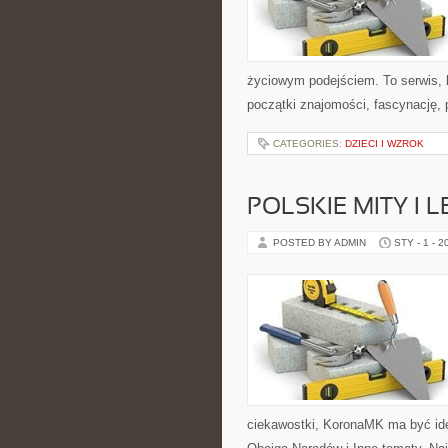
życiowym podejściem. To serwis, 
początki znajomości, fascynację, 
CATEGORIES:
DZIECI I WZROK
POLSKIE MITY I 
POSTED BY ADMIN
STY - 1 - 2
ciekawostki, KoronaMK ma być idea