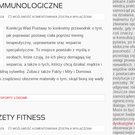
pokaże żadna
IMMUNOLOGICZNE
wiedzą prakt
samorząd pot
na działania
CHOROBY
026
MOŻLIWOŚĆ KOMENTOWANIA
ZOSTAŁA WYŁĄCZONA
realnemu życ
AUTOIMMUNOLOGICZNE
zbieranie op
Korekcja Wad Postawy to konkretny przewodnik o tym,
wtedy, gdy m
coś znaczy. 
jak poprawiać postawę ciała poprzez trening
w konsultacj
pytania, po 
terapeutyczny, usprawnianie oraz wsparcie
widoczne efe
specjalistyczne. To miejsce powstało z myślą o
pozorność. J
przestają si
osobach, które czują, że ich plecy domagają się
uwagi prowa
wsparcia, a także o tych, którzy chcą działać mądrze i
niewielkich,
wspólne dobro
bilną sylwetkę. Zobacz także Fakty i Mity i Domowa
z powtarzaln
instytucja c
ie znajdziesz obszerne materiały o tym, skąd biorą się wady
potrzeby. W 
odgrywać ró
Jeszcze nie
samorządem 
E SPORTY LODOWE
ograniczony.
dialogu, któr
Może to być 
spacer badaw
ŻETY FITNESS
planistyczny
dyskusyjne
n
obserwacje i
APLIKACJE
026
MOŻLIWOŚĆ KOMENTOWANIA
ZOSTAŁA WYŁĄCZONA
I
najważniejsz
GADŻETY