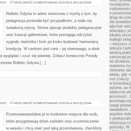
PORADY
 2025
MOŻLIWOŚĆ KOMENTOWANIA
ZOSTAŁA WYŁĄCZONA
rozwiązania.
URODOWE
codzienność,
o przestrzen
Rolletic Gdynia to adres stworzone z myślą o tym, by
drogi do szko
pielęgnacja przestała być przypadkiem, a stała się
źle oświetlo
wjechać wóz
świadomą rutyną. Strona opisuje produkty pielęgnacyjne
wracający p
oraz kuracje gabinetowe, które pomagają odczytać
lokalny prze
małego sklep
sygnały naskórka i krok po kroku budować harmonijną
– wszyscy on
pokaże żadna
kondycję. W centrum jest cera – jej równowaga, a obok
wiedzą prakt
iej wyglądać i czuć się pewniej. Zobacz koniecznie Porady
samorząd pot
na działania
tronie Rolletic Gdynia […]
realnemu życ
zbieranie op
wtedy, gdy m
coś znaczy. 
w konsultacj
pytania, po 
widoczne efe
pozorność. J
przestają si
INSPIRACJE
 2025
MOŻLIWOŚĆ KOMENTOWANIA
ZOSTAŁA WYŁĄCZONA
uwagi prowa
DIY
niewielkich,
wspólne dobro
Przemowieniaslubne.pl to konkretne miejsce dla osób,
z powtarzaln
które przygotowują dzień zaślubin oraz uczestniczenie
instytucja c
potrzeby. W 
w weselu i chcą mieć pod ręką przemówienia, checklisty