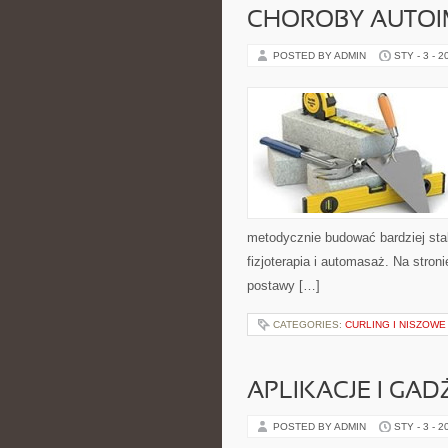
CHOROBY AUTO
POSTED BY ADMIN
STY - 3 - 2
metodycznie budować bardziej sta
fizjoterapia i automasaż. Na stron
postawy […]
CATEGORIES:
CURLING I NISZOW
APLIKACJE I GAD
POSTED BY ADMIN
STY - 3 - 2