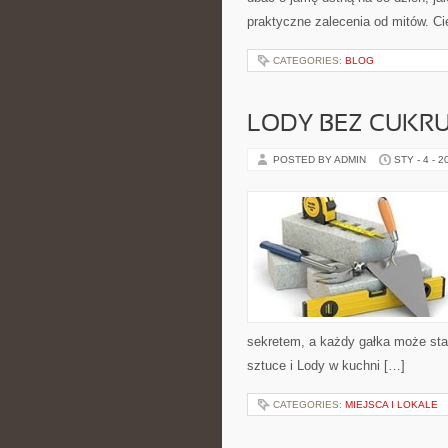
praktyczne zalecenia od mitów. Ci
CATEGORIES:
BLOG
LODY BEZ CUKR
POSTED BY ADMIN
STY - 4 - 2
sekretem, a każdy gałka może stać
sztuce i Lody w kuchni […]
CATEGORIES:
MIEJSCA I LOKALE