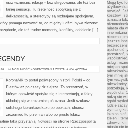
oraz wzmocnić relację – bez skrępowania, ale też bez
Mogą być fo
użytkownikam
taniej sensacji. Tu rzetelność spotykają się z
rozwijać. Je
kosztów i st
delikatnością, a stereotypy są rozbrajane spokojnym,
oznacza tak
który pomaga nazywać to, co między ludźmi bywa złożone:
różnorodnośc
miasta dla w
pożądanie, ale też trudne momenty, konflikty, oddalenie […]
inne rodzina
niepełnospra
jeszcze inne
bezpieczeńst
ujednolicić t
przestrzeń, 
współistnieć
LEGENDY
usługi, różn
miejsca spot
POLSKIE
026
MOŻLIWOŚĆ KOMENTOWANIA
ZOSTAŁA WYŁĄCZONA
mieszkaniow
MITY
tym mniej sk
I
LEGENDY
tym wszystki
KoronaMK to portal poświęcony historii Polski – od
mieszkańcy u
Piastów aż po czasy dzisiejsze. To przestrzeń, w
potrzebują, 
wspólnota. C
którym opowieść spotyka się z interpretacją, a fakty
rodzą się wi
układają się w zrozumiałą oś czasu. Jeśli szukasz
ogród sąsied
ludzie zaczy
solidnego kierunkowskazu po epokach, chcesz
wymianę ksi
lokalna sieć
zrozumieć tło przemian albo po prostu lubisz
zieleni i te
lnie taką przystanią. Nowości na stronie Rzeczpospolita
zdrowiu, kli
miasto nie j