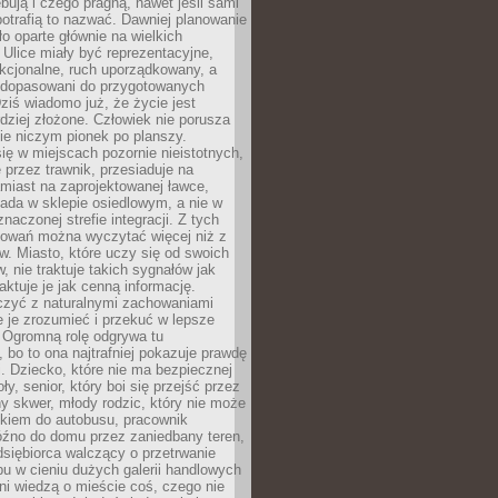
bują i czego pragną, nawet jeśli sami
otrafią to nazwać. Dawniej planowanie
o oparte głównie na wielkich
 Ulice miały być reprezentacyjne,
nkcjonalne, ruch uporządkowany, a
dopasowani do przygotowanych
ziś wiadomo już, że życie jest
dziej złożone. Człowiek nie porusza
ie niczym pionek po planszy.
ię w miejscach pozornie nieistotnych,
 przez trawnik, przesiaduje na
miast na zaprojektowanej ławce,
ada w sklepie osiedlowym, a nie w
znaczonej strefie integracji. Z tych
owań można wyczytać więcej niż z
ów. Miasto, które uczy się od swoich
 nie traktuje takich sygnałów jak
aktuje je jak cenną informację.
czyć z naturalnymi zachowaniami
je je zrozumieć i przekuć w lepsze
 Ogromną rolę odgrywa tu
 bo to ona najtrafniej pokazuje prawdę
i. Dziecko, które nie ma bezpiecznej
ły, senior, który boi się przejść przez
ny skwer, młody rodzic, który nie może
kiem do autobusu, pracownik
óźno do domu przez zaniedbany teren,
dsiębiorca walczący o przetrwanie
u w cieniu dużych galerii handlowych
i wiedzą o mieście coś, czego nie