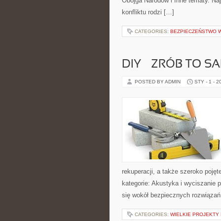
Obojga Narodów i Inne tematy. Najw
konfliktu rodzi […]
CATEGORIES:
BEZPIECZEŃSTWO 
DIY – ZRÓB TO 
POSTED BY ADMIN
STY - 1 - 2
rekuperacji, a także szeroko poj
kategorie: Akustyka i wyciszanie p
się wokół bezpiecznych rozwiązań
CATEGORIES:
WIELKIE PROJEKT