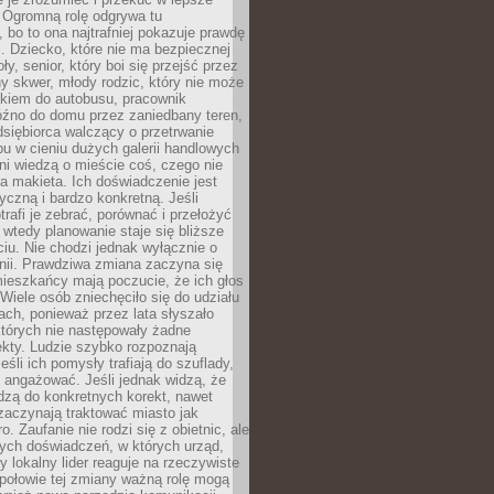
 Ogromną rolę odgrywa tu
 bo to ona najtrafniej pokazuje prawdę
i. Dziecko, które nie ma bezpiecznej
ły, senior, który boi się przejść przez
ny skwer, młody rodzic, który nie może
kiem do autobusu, pracownik
óźno do domu przez zaniedbany teren,
dsiębiorca walczący o przetrwanie
u w cieniu dużych galerii handlowych
i wiedzą o mieście coś, czego nie
 makieta. Ich doświadczenie jest
yczną i bardzo konkretną. Jeśli
rafi je zebrać, porównać i przełożyć
, wtedy planowanie staje się bliższe
iu. Nie chodzi jednak wyłącznie o
inii. Prawdziwa zmiana zaczyna się
ieszkańcy mają poczucie, że ich głos
Wiele osób zniechęciło się do udziału
ach, ponieważ przez lata słyszało
których nie następowały żadne
kty. Ludzie szybko rozpoznają
eśli ich pomysły trafiają do szuflady,
ę angażować. Jeśli jednak widzą, że
dzą do konkretnych korekt, nawet
 zaczynają traktować miasto jak
. Zaufanie nie rodzi się z obietnic, ale
ych doświadczeń, w których urząd,
zy lokalny lider reaguje na rzeczywiste
połowie tej zmiany ważną rolę mogą