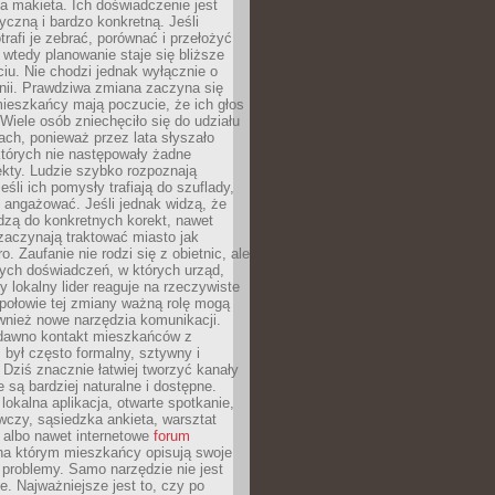
 makieta. Ich doświadczenie jest
yczną i bardzo konkretną. Jeśli
rafi je zebrać, porównać i przełożyć
, wtedy planowanie staje się bliższe
iu. Nie chodzi jednak wyłącznie o
inii. Prawdziwa zmiana zaczyna się
ieszkańcy mają poczucie, że ich głos
Wiele osób zniechęciło się do udziału
ach, ponieważ przez lata słyszało
których nie następowały żadne
kty. Ludzie szybko rozpoznają
eśli ich pomysły trafiają do szuflady,
ę angażować. Jeśli jednak widzą, że
dzą do konkretnych korekt, nawet
 zaczynają traktować miasto jak
. Zaufanie nie rodzi się z obietnic, ale
ych doświadczeń, w których urząd,
zy lokalny lider reaguje na rzeczywiste
połowie tej zmiany ważną rolę mogą
wnież nowe narzędzia komunikacji.
dawno kontakt mieszkańców z
był często formalny, sztywny i
 Dziś znacznie łatwiej tworzyć kanały
e są bardziej naturalne i dostępne.
lokalna aplikacja, otwarte spotkanie,
czy, sąsiedzka ankieta, warsztat
 albo nawet internetowe
forum
a którym mieszkańcy opisują swoje
 problemy. Samo narzędzie nie jest
e. Najważniejsze jest to, czy po