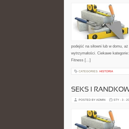
podejść na siłowni lub w domu, aż
wytrzymałości. Ciekawe kategorie
Fitness […]
CATEGORIES:
HISTORIA
SEKS I RANDKOW
POSTED BY ADMIN
STY - 3 - 2