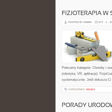
FIZJOTERAPIA W 
POSTED BY ADMIN
STY - 1 - 2
Polecamy kategorie: Choroby i ura
(robotyka, VR, aplikacje). FizjoCo
systematycznie. Jeśli dokucza Ci k
CATEGORIES:
NAUKA
PORADY URODO