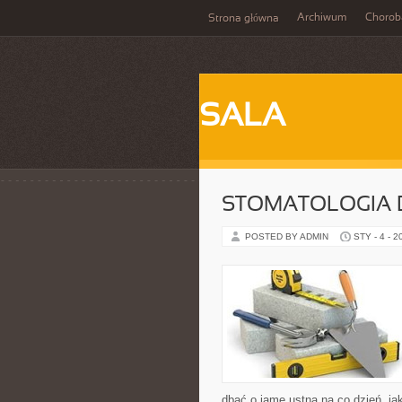
Archiwum
Chorob
Strona główna
SALA
STOMATOLOGIA 
POSTED BY ADMIN
STY - 4 - 2
dbać o jamę ustną na co dzień, ja