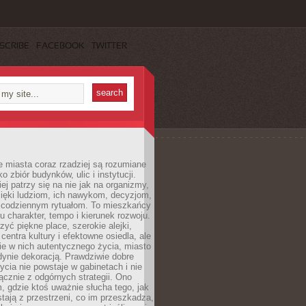
SCRIBE
FACEBOOK
TWITTER
 miasta coraz rzadziej są rozumiane
o zbiór budynków, ulic i instytucji.
ej patrzy się na nie jak na organizmy,
zięki ludziom, ich nawykom, decyzjom,
 codziennym rytuałom. To mieszkańcy
u charakter, tempo i kierunek rozwoju.
yć piękne place, szerokie alejki,
entra kultury i efektowne osiedla, ale
nie w nich autentycznego życia, miasto
edynie dekoracją. Prawdziwie dobre
ycia nie powstaje w gabinetach i nie
łącznie z odgórnych strategii. Ono
, gdzie ktoś uważnie słucha tego, jak
stają z przestrzeni, co im przeszkadza,