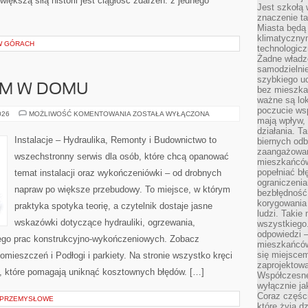
iększą siłą historii jest ciągłość zdarzeń: z jednego
Jest szkołą 
znaczenie ta
Miasta będą
klimatyczny
W GÓRACH
technologic
Żadne władz
samodzielni
szybkiego uc
SAM W DOMU
bez mieszka
ważne są lok
poczucie wsp
DIY
026
MOŻLIWOŚĆ KOMENTOWANIA
ZOSTAŁA WYŁĄCZONA
mają wpływ, 
–
ZRÓB
działania. T
TO
Instalacje – Hydraulika, Remonty i Budownictwo to
biernych odb
SAM
zaangażowani
W
wszechstronny serwis dla osób, które chcą opanować
DOMU
mieszkańców
popełniać bł
temat instalacji oraz wykończeniówki – od drobnych
ograniczenia
napraw po większe przebudowy. To miejsce, w którym
bezbłędność,
korygowania
praktyka spotyka teorię, a czytelnik dostaje jasne
ludzi. Takie 
wskazówki dotyczące hydrauliki, ogrzewania,
wszystkiego
odpowiedzi 
ętego prac konstrukcyjno-wykończeniowych. Zobacz
mieszkańców
się miejscem
omieszczeń i Podłogi i parkiety. Na stronie wszystko kręci
zaprojektow
, które pomagają uniknąć kosztownych błędów. […]
Współczesne
wyłącznie jak
Coraz części
Y PRZEMYSŁOWE
które żyją d