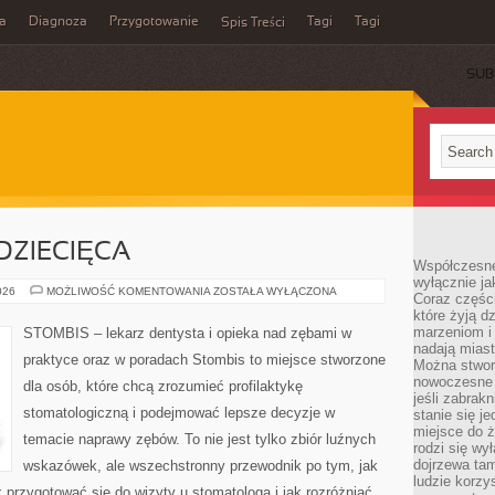
a
Diagnoza
Przygotowanie
Tagi
Tagi
Spis Treści
SUB
DZIECIĘCA
Współczesne
wyłącznie jak
STOMATOLOGIA
026
MOŻLIWOŚĆ KOMENTOWANIA
ZOSTAŁA WYŁĄCZONA
Coraz części
DZIECIĘCA
które żyją d
marzeniom i
STOMBIS – lekarz dentysta i opieka nad zębami w
nadają miast
praktyce oraz w poradach Stombis to miejsce stworzone
Można stworz
nowoczesne c
dla osób, które chcą zrozumieć profilaktykę
jeśli zabrak
stomatologiczną i podejmować lepsze decyzje w
stanie się j
miejsce do ż
temacie naprawy zębów. To nie jest tylko zbiór luźnych
rodzi się wy
dojrzewa tam
wskazówek, ale wszechstronny przewodnik po tym, jak
ludzie korzy
k przygotować się do wizyty u stomatologa i jak rozróżniać