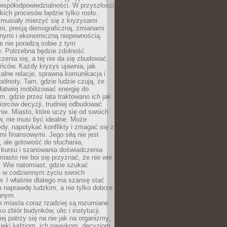
współodpowiedzialności. W przyszłości
kich procesów będzie tylko rosło.
 musiały mierzyć się z kryzysami
mi, presją demograficzną, zmianami
znymi i ekonomiczną niepewnością.
e nie poradzą sobie z tym
e. Potrzebna będzie zdolność
zenia się, a tej nie da się zbudować
ńców. Każdy kryzys ujawnia, jak
alne relacje, sprawna komunikacja i
ólnoty. Tam, gdzie ludzie czują, że
łatwiej mobilizować energię do
am, gdzie przez lata traktowano ich jak
iorców decyzji, trudniej odbudować
e. Miasto, które uczy się od swoich
, nie musi być idealne. Może
ędy, napotykać konflikty i zmagać się z
mi finansowymi. Jego siłą nie jest
 ale gotowość do słuchania,
 kursu i szanowania doświadczenia
miasto nie boi się przyznać, że nie wie
. Wie natomiast, gdzie szukać
– w codziennym życiu swoich
. I właśnie dlatego ma szansę stać
 naprawdę ludzkim, a nie tylko dobrze
anym.
 miasta coraz rzadziej są rozumiane
o zbiór budynków, ulic i instytucji.
ej patrzy się na nie jak na organizmy,
zięki ludziom, ich nawykom, decyzjom,