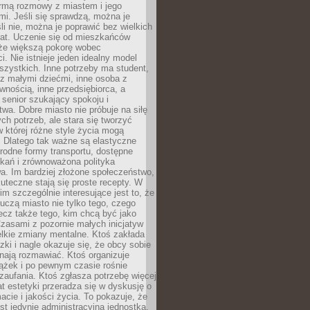
rmą rozmowy z miastem i jego
i. Jeśli się sprawdzą, można je
śli nie, można je poprawić bez wielkich
rat. Uczenie się od mieszkańców
że większą pokorę wobec
i. Nie istnieje jeden idealny model
szystkich. Inne potrzeby ma student,
 z małymi dziećmi, inne osoba z
wnością, inne przedsiębiorca, a
 senior szukający spokoju i
wa. Dobre miasto nie próbuje na siłę
ych potrzeb, ale stara się tworzyć
w której różne style życia mogą
. Dlatego tak ważne są elastyczne
orodne formy transportu, dostępne
kań i zrównoważona polityka
a. Im bardziej złożone społeczeństwo,
uteczne stają się proste recepty. W
m szczególnie interesujące jest to, że
czą miasto nie tylko tego, czego
lecz także tego, kim chcą być jako
zasami z pozornie małych inicjatyw
elkie zmiany mentalne. Ktoś zakłada
zki i nagle okazuje się, że obcy sobie
nają rozmawiać. Ktoś organizuje
ążek i po pewnym czasie rośnie
 zaufania. Ktoś zgłasza potrzebę więcej
mat estetyki przeradza się w dyskusję o
macie i jakości życia. To pokazuje, że
est jedynie administracyjną jednostką.