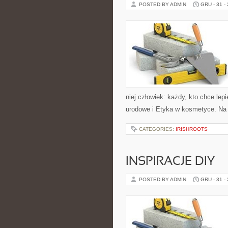
POSTED BY ADMIN
GRU - 31 -
niej człowiek: każdy, kto chce lep
urodowe i Etyka w kosmetyce. Na s
CATEGORIES:
IRISHROOTS
INSPIRACJE DIY
POSTED BY ADMIN
GRU - 31 -