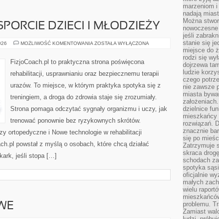
marzeniom i
nadają miast
Można stworz
SPORCIE DZIECI I MŁODZIEŻY
nowoczesne c
jeśli zabrak
stanie się j
FIZJOTERAPIA
026
MOŻLIWOŚĆ KOMENTOWANIA
ZOSTAŁA WYŁĄCZONA
W
miejsce do ż
SPORCIE
rodzi się wy
DZIECI
FizjoCoach.pl to praktyczna strona poświęcona
dojrzewa tam
I
MŁODZIEŻY
ludzie korzy
rehabilitacji, usprawnianiu oraz bezpiecznemu terapii
czego potrze
urazów. To miejsce, w którym praktyka spotyka się z
nie zawsze p
miasta bywał
treningiem, a droga do zdrowia staje się zrozumiały.
założeniach.
Strona pomaga odczytać sygnały organizmu i uczy, jak
dzielnice fu
mieszkańcy 
trenować ponownie bez ryzykownych skrótów.
rozwiązań. D
znacznie bar
zy ortopedyczne i Nowe technologie w rehabilitacji
się po mieśc
ach.pl powstał z myślą o osobach, które chcą działać
Zatrzymuje s
skraca drogę
ark, jeśli stopa […]
schodach za
spotyka sąsi
oficjalnie wy
małych zach
wielu raport
mieszkańców,
problemu. Tr
WE
Zamiast wal
ludzi, próbu