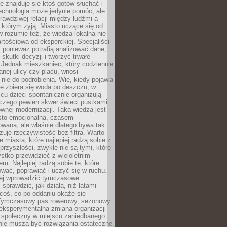
ie znajduje się ktoś gotów słuchać i
echnologia może jedynie pomóc, ale
prawdziwej relacji między ludźmi a
którym żyją. Miasto uczące się od
rozumie też, że wiedza lokalna nie
artościowa od eksperckiej. Specjaliści
, ponieważ potrafią analizować dane,
skutki decyzji i tworzyć trwałe
 Jednak mieszkaniec, który codziennie
anej ulicy czy placu, wnosi
nie do podrobienia. Wie, kiedy pojawia
zie zbiera się woda po deszczu, w
cu dzieci spontanicznie organizują
aczego pewien skwer świeci pustkami
nej modernizacji. Taka wiedza jest
sto emocjonalna, czasem
wana, ale właśnie dlatego bywa tak
uje rzeczywistość bez filtra. Warto
 miasta, które najlepiej radzą sobie z
rzyszłości, zwykle nie są tymi, które
stko przewidzieć z wieloletnim
m. Najlepiej radzą sobie te, które
tować, poprawiać i uczyć się w ruchu.
ej wprowadzić tymczasowe
 sprawdzić, jak działa, niż latami
coś, co po oddaniu okaże się
. Tymczasowy pas rowerowy, sezonowy
eksperymentalna zmiana organizacji
d społeczny w miejscu zaniedbanego
nie muszą być rozwiązania ostateczne.