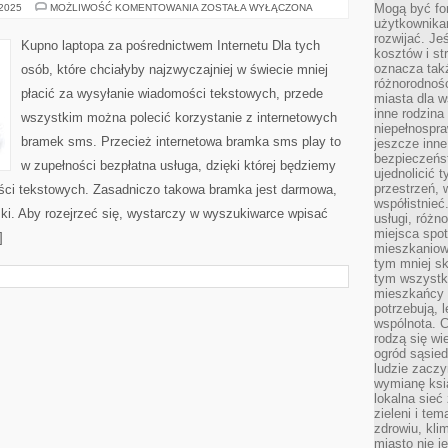
ZAKUP
Mogą być fo
 2025
MOŻLIWOŚĆ KOMENTOWANIA
ZOSTAŁA WYŁĄCZONA
LAPTOPA
użytkownikam
DROGĄ
rozwijać. Je
INTERNETOWĄ
Kupno laptopa za pośrednictwem Internetu Dla tych
kosztów i st
oznacza tak
osób, które chciałyby najzwyczajniej w świecie mniej
różnorodnośc
płacić za wysyłanie wiadomości tekstowych, przede
miasta dla w
inne rodzina
wszystkim można polecić korzystanie z internetowych
niepełnospra
bramek sms. Przecież internetowa bramka sms play to
jeszcze inne
bezpieczeńst
w zupełności bezpłatna usługa, dzięki której będziemy
ujednolicić t
przestrzeń, 
ści tekstowych. Zasadniczo takowa bramka jest darmowa,
współistnieć
mki. Aby rozejrzeć się, wystarczy w wyszukiwarce wpisać
usługi, różn
miejsca spot
]
mieszkaniow
tym mniej sk
tym wszystki
mieszkańcy u
potrzebują, 
wspólnota. C
rodzą się wi
ogród sąsied
ludzie zaczy
wymianę ksi
lokalna sieć
zieleni i te
zdrowiu, kli
miasto nie j