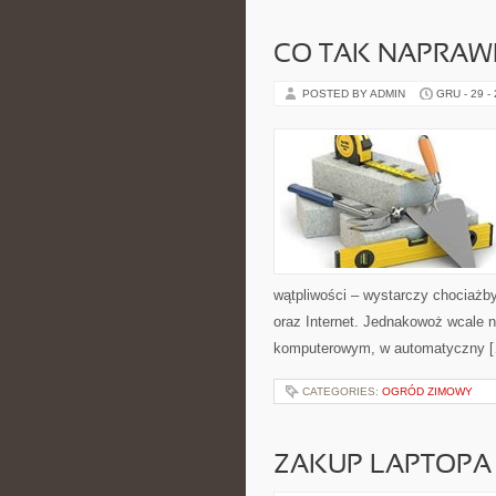
CO TAK NAPRAW
POSTED BY ADMIN
GRU - 29 -
wątpliwości – wystarczy chociaż
oraz Internet. Jednakowoż wcale n
komputerowym, w automatyczny 
CATEGORIES:
OGRÓD ZIMOWY
ZAKUP LAPTOPA