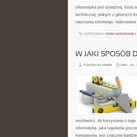
informatyka jest dziedziną, która
technicznej, jednym z głównych k
nauczania szkolnego, realizowane 
CATEGORIES:
PARKI NARODOWE I
W JAKI SPOSÓB 
POSTED BY ADMIN
GRU - 29 -
możliwości, do korzystania z teg
informatykę, jaka regularnie posz
komputerów, jest znacznie bardzie