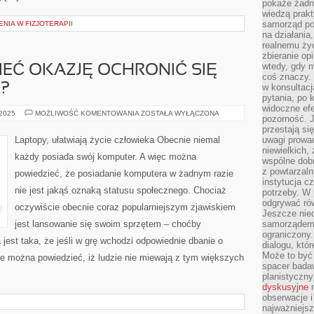
pokaże żadna
wiedzą prakt
samorząd pot
NIA W FIZJOTERAPII
na działania
realnemu życ
zbieranie op
wtedy, gdy m
MIEĆ OKAZJĘ OCHRONIĆ SIĘ
coś znaczy. 
?
w konsultacj
pytania, po 
widoczne efe
CO
 2025
MOŻLIWOŚĆ KOMENTOWANIA
ZOSTAŁA WYŁĄCZONA
pozorność. J
ROBIĆ,
ABY
przestają si
MIEĆ
Laptopy, ułatwiają życie człowieka Obecnie niemal
uwagi prowa
OKAZJĘ
niewielkich,
OCHRONIĆ
każdy posiada swój komputer. A więc można
SIĘ
wspólne dobro
PRZED
z powtarzaln
powiedzieć, że posiadanie komputera w żadnym razie
WIRUSAMI?
instytucja c
nie jest jakąś oznaką statusu społecznego. Chociaż
potrzeby. W 
odgrywać ró
oczywiście obecnie coraz popularniejszym zjawiskiem
Jeszcze nie
jest lansowanie się swoim sprzętem – choćby
samorządem 
ograniczony.
est taka, że jeśli w grę wchodzi odpowiednie dbanie o
dialogu, któr
Może to być 
nie można powiedzieć, iż ludzie nie miewają z tym większych
spacer badaw
planistyczny
dyskusyjne
n
obserwacje i
najważniejsz