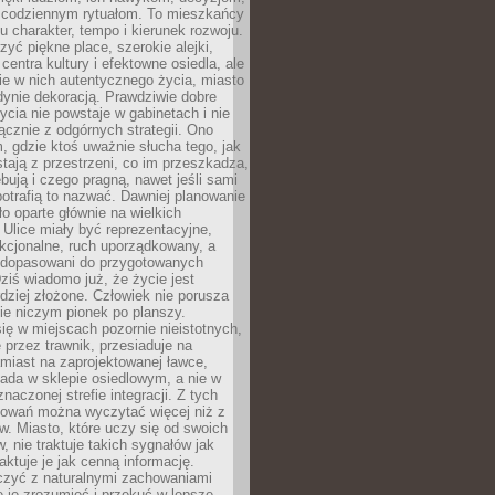
 codziennym rytuałom. To mieszkańcy
u charakter, tempo i kierunek rozwoju.
yć piękne place, szerokie alejki,
entra kultury i efektowne osiedla, ale
nie w nich autentycznego życia, miasto
edynie dekoracją. Prawdziwie dobre
ycia nie powstaje w gabinetach i nie
łącznie z odgórnych strategii. Ono
, gdzie ktoś uważnie słucha tego, jak
stają z przestrzeni, co im przeszkadza,
bują i czego pragną, nawet jeśli sami
otrafią to nazwać. Dawniej planowanie
o oparte głównie na wielkich
 Ulice miały być reprezentacyjne,
nkcjonalne, ruch uporządkowany, a
dopasowani do przygotowanych
ziś wiadomo już, że życie jest
dziej złożone. Człowiek nie porusza
ie niczym pionek po planszy.
ię w miejscach pozornie nieistotnych,
 przez trawnik, przesiaduje na
miast na zaprojektowanej ławce,
ada w sklepie osiedlowym, a nie w
znaczonej strefie integracji. Z tych
owań można wyczytać więcej niż z
ów. Miasto, które uczy się od swoich
 nie traktuje takich sygnałów jak
aktuje je jak cenną informację.
czyć z naturalnymi zachowaniami
je je zrozumieć i przekuć w lepsze