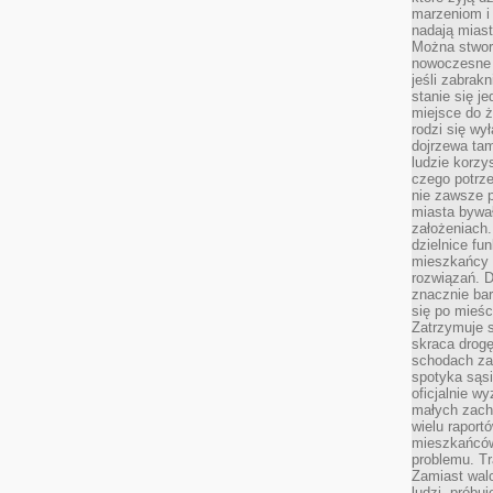
marzeniom i
nadają miast
Można stworz
nowoczesne c
jeśli zabrak
stanie się j
miejsce do ż
rodzi się wy
dojrzewa tam
ludzie korzy
czego potrze
nie zawsze p
miasta bywał
założeniach.
dzielnice fu
mieszkańcy 
rozwiązań. D
znacznie bar
się po mieśc
Zatrzymuje s
skraca drogę
schodach za
spotyka sąsi
oficjalnie wy
małych zach
wielu raport
mieszkańców,
problemu. Tr
Zamiast wal
ludzi, próbu