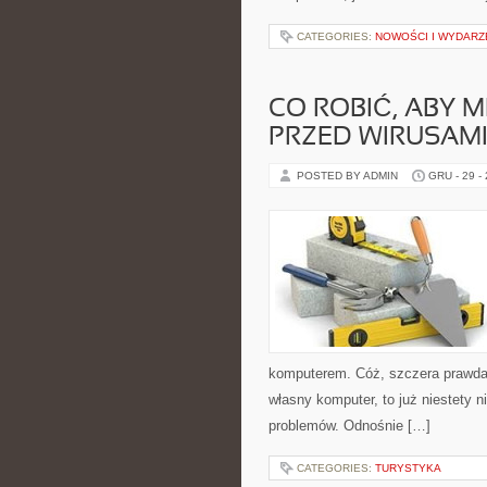
CATEGORIES:
NOWOŚCI I WYDARZE
CO ROBIĆ, ABY 
PRZED WIRUSAMI
POSTED BY ADMIN
GRU - 29 -
komputerem. Cóż, szczera prawda j
własny komputer, to już niestety 
problemów. Odnośnie […]
CATEGORIES:
TURYSTYKA