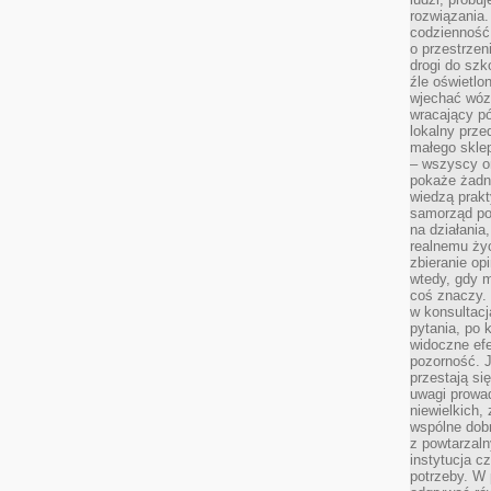
rozwiązania.
codzienność,
o przestrzen
drogi do szko
źle oświetlo
wjechać wóz
wracający p
lokalny prze
małego sklep
– wszyscy on
pokaże żadna
wiedzą prakt
samorząd pot
na działania
realnemu życ
zbieranie op
wtedy, gdy m
coś znaczy. 
w konsultacj
pytania, po 
widoczne efe
pozorność. J
przestają si
uwagi prowa
niewielkich,
wspólne dobro
z powtarzaln
instytucja c
potrzeby. W 