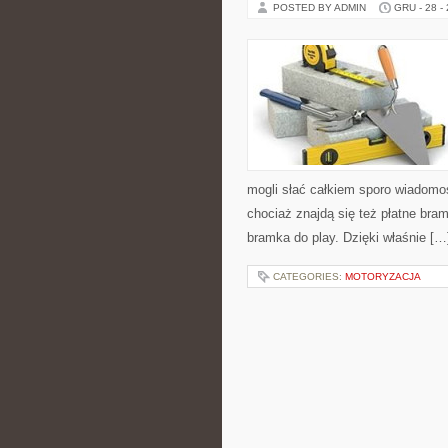
POSTED BY ADMIN
GRU - 28 -
mogli słać całkiem sporo wiadomo
chociaż znajdą się też płatne bra
bramka do play. Dzięki właśnie […
CATEGORIES:
MOTORYZACJA