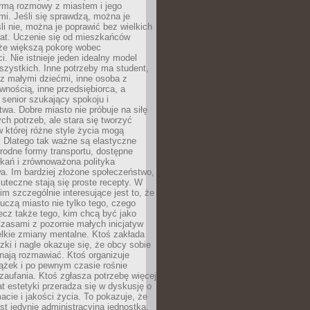
rmą rozmowy z miastem i jego
i. Jeśli się sprawdzą, można je
śli nie, można je poprawić bez wielkich
rat. Uczenie się od mieszkańców
że większą pokorę wobec
i. Nie istnieje jeden idealny model
szystkich. Inne potrzeby ma student,
 z małymi dziećmi, inne osoba z
wnością, inne przedsiębiorca, a
 senior szukający spokoju i
wa. Dobre miasto nie próbuje na siłę
ych potrzeb, ale stara się tworzyć
w której różne style życia mogą
. Dlatego tak ważne są elastyczne
orodne formy transportu, dostępne
kań i zrównoważona polityka
a. Im bardziej złożone społeczeństwo,
uteczne stają się proste recepty. W
m szczególnie interesujące jest to, że
czą miasto nie tylko tego, czego
lecz także tego, kim chcą być jako
zasami z pozornie małych inicjatyw
elkie zmiany mentalne. Ktoś zakłada
zki i nagle okazuje się, że obcy sobie
nają rozmawiać. Ktoś organizuje
ążek i po pewnym czasie rośnie
 zaufania. Ktoś zgłasza potrzebę więcej
mat estetyki przeradza się w dyskusję o
macie i jakości życia. To pokazuje, że
est jedynie administracyjną jednostką.