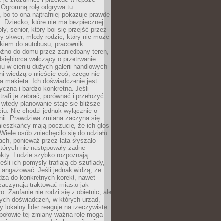
 Ogromną rolę odgrywa tu
 bo to ona najtrafniej pokazuje prawdę
i. Dziecko, które nie ma bezpiecznej
ły, senior, który boi się przejść przez
ny skwer, młody rodzic, który nie może
kiem do autobusu, pracownik
óźno do domu przez zaniedbany teren,
dsiębiorca walczący o przetrwanie
u w cieniu dużych galerii handlowych
i wiedzą o mieście coś, czego nie
 makieta. Ich doświadczenie jest
yczną i bardzo konkretną. Jeśli
rafi je zebrać, porównać i przełożyć
, wtedy planowanie staje się bliższe
iu. Nie chodzi jednak wyłącznie o
inii. Prawdziwa zmiana zaczyna się
ieszkańcy mają poczucie, że ich głos
Wiele osób zniechęciło się do udziału
ach, ponieważ przez lata słyszało
których nie następowały żadne
kty. Ludzie szybko rozpoznają
eśli ich pomysły trafiają do szuflady,
ę angażować. Jeśli jednak widzą, że
dzą do konkretnych korekt, nawet
 zaczynają traktować miasto jak
. Zaufanie nie rodzi się z obietnic, ale
ych doświadczeń, w których urząd,
zy lokalny lider reaguje na rzeczywiste
połowie tej zmiany ważną rolę mogą