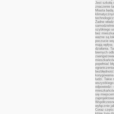
Jest szkołą 
znaczenie ta
Miasta będą
klimatyczny
technologic
Żadne władz
samodzielni
szybkiego uc
bez mieszka
ważne są lok
poczucie wsp
mają wpływ, 
działania. T
biernych odb
zaangażowani
mieszkańców
popełniać bł
ograniczenia
bezbłędność,
korygowania
ludzi. Takie 
wszystkiego
odpowiedzi 
mieszkańców
się miejscem
zaprojektow
Współczesne
wyłącznie jak
Coraz części
które żyją d