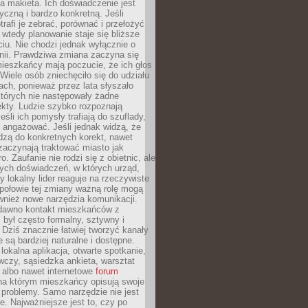
 makieta. Ich doświadczenie jest
yczną i bardzo konkretną. Jeśli
rafi je zebrać, porównać i przełożyć
, wtedy planowanie staje się bliższe
iu. Nie chodzi jednak wyłącznie o
inii. Prawdziwa zmiana zaczyna się
ieszkańcy mają poczucie, że ich głos
Wiele osób zniechęciło się do udziału
ach, ponieważ przez lata słyszało
których nie następowały żadne
kty. Ludzie szybko rozpoznają
eśli ich pomysły trafiają do szuflady,
ę angażować. Jeśli jednak widzą, że
dzą do konkretnych korekt, nawet
 zaczynają traktować miasto jak
. Zaufanie nie rodzi się z obietnic, ale
ych doświadczeń, w których urząd,
zy lokalny lider reaguje na rzeczywiste
połowie tej zmiany ważną rolę mogą
wnież nowe narzędzia komunikacji.
dawno kontakt mieszkańców z
był często formalny, sztywny i
 Dziś znacznie łatwiej tworzyć kanały
e są bardziej naturalne i dostępne.
lokalna aplikacja, otwarte spotkanie,
czy, sąsiedzka ankieta, warsztat
 albo nawet internetowe
forum
a którym mieszkańcy opisują swoje
 problemy. Samo narzędzie nie jest
e. Najważniejsze jest to, czy po