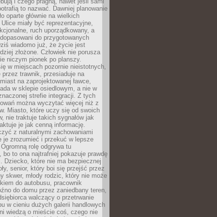
bują i czego pragną, nawet jeśli sami
otrafią to nazwać. Dawniej planowanie
o oparte głównie na wielkich
 Ulice miały być reprezentacyjne,
nkcjonalne, ruch uporządkowany, a
dopasowani do przygotowanych
ziś wiadomo już, że życie jest
dziej złożone. Człowiek nie porusza
ie niczym pionek po planszy.
ię w miejscach pozornie nieistotnych,
 przez trawnik, przesiaduje na
miast na zaprojektowanej ławce,
ada w sklepie osiedlowym, a nie w
znaczonej strefie integracji. Z tych
owań można wyczytać więcej niż z
ów. Miasto, które uczy się od swoich
 nie traktuje takich sygnałów jak
aktuje je jak cenną informację.
czyć z naturalnymi zachowaniami
je je zrozumieć i przekuć w lepsze
 Ogromną rolę odgrywa tu
 bo to ona najtrafniej pokazuje prawdę
i. Dziecko, które nie ma bezpiecznej
ły, senior, który boi się przejść przez
ny skwer, młody rodzic, który nie może
kiem do autobusu, pracownik
óźno do domu przez zaniedbany teren,
dsiębiorca walczący o przetrwanie
u w cieniu dużych galerii handlowych
i wiedzą o mieście coś, czego nie