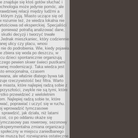
ie znajduje się ktoś gotów słuchać i
echnologia może jedynie pomóc, ale
prawdziwej relacji między ludźmi a
którym żyją. Miasto uczące się od
rozumie też, że wiedza lokalna nie
artościowa od eksperckiej. Specjaliści
, ponieważ potrafią analizować dane,
skutki decyzji i tworzyć trwałe
 Jednak mieszkaniec, który codziennie
anej ulicy czy placu, wnosi
nie do podrobienia. Wie, kiedy pojawia
zie zbiera się woda po deszczu, w
cu dzieci spontanicznie organizują
aczego pewien skwer świeci pustkami
nej modernizacji. Taka wiedza jest
sto emocjonalna, czasem
wana, ale właśnie dlatego bywa tak
uje rzeczywistość bez filtra. Warto
 miasta, które najlepiej radzą sobie z
rzyszłości, zwykle nie są tymi, które
stko przewidzieć z wieloletnim
m. Najlepiej radzą sobie te, które
tować, poprawiać i uczyć się w ruchu.
ej wprowadzić tymczasowe
 sprawdzić, jak działa, niż latami
coś, co po oddaniu okaże się
. Tymczasowy pas rowerowy, sezonowy
eksperymentalna zmiana organizacji
d społeczny w miejscu zaniedbanego
nie muszą być rozwiązania ostateczne.