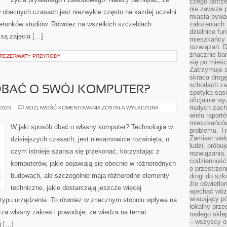
czego potrze
nie zawsze p
 w obecnych czasach jest niezwykle często na każdej uczelni
miasta bywał
ierunków studiów. Również na wszelkich szczeblach
założeniach.
dzielnice fu
są zajęcia […]
mieszkańcy 
rozwiązań. D
znacznie bar
 REZERWATY PRZYRODY
się po mieśc
Zatrzymuje s
skraca drogę
schodach za
DBAĆ O SWÓJ KOMPUTER?
spotyka sąsi
oficjalnie wy
małych zach
W
 2025
MOŻLIWOŚĆ KOMENTOWANIA
ZOSTAŁA WYŁĄCZONA
JAKI
wielu raport
SPOSÓB
mieszkańców,
DBAĆ
W jaki sposób dbać o własny komputer? Technologia w
O
problemu. Tr
SWÓJ
Zamiast wal
dzisiejszych czasach, jest niesamowicie rozwinięta, o
KOMPUTER?
ludzi, próbu
czym istnieje szansa się przekonać, korzystając z
rozwiązania.
codzienność,
komputerów, jakie pojawiają się obecnie w różnorodnych
o przestrzen
budowach, ale szczególnie mają różnorodne elementy
drogi do szko
źle oświetlo
techniczne, jakie dostarczają jeszcze więcej
wjechać wóz
wracający p
o typu urządzenia. To również w znacznym stopniu wpływa na
lokalny prze
erza własny zakres i powoduje, że wiedza na temat
małego sklep
– wszyscy on
j […]