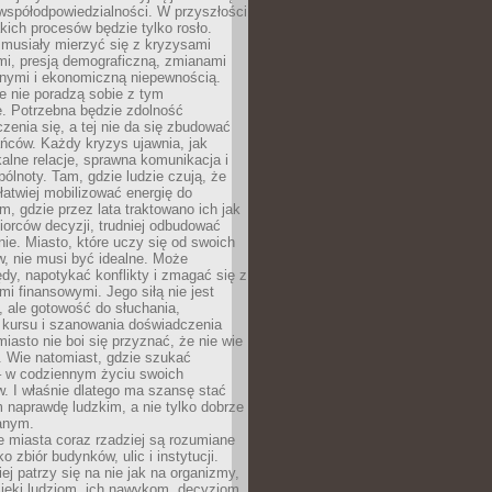
współodpowiedzialności. W przyszłości
kich procesów będzie tylko rosło.
 musiały mierzyć się z kryzysami
mi, presją demograficzną, zmianami
znymi i ekonomiczną niepewnością.
e nie poradzą sobie z tym
e. Potrzebna będzie zdolność
zenia się, a tej nie da się zbudować
ńców. Każdy kryzys ujawnia, jak
alne relacje, sprawna komunikacja i
ólnoty. Tam, gdzie ludzie czują, że
łatwiej mobilizować energię do
am, gdzie przez lata traktowano ich jak
iorców decyzji, trudniej odbudować
e. Miasto, które uczy się od swoich
, nie musi być idealne. Może
ędy, napotykać konflikty i zmagać się z
mi finansowymi. Jego siłą nie jest
 ale gotowość do słuchania,
 kursu i szanowania doświadczenia
miasto nie boi się przyznać, że nie wie
. Wie natomiast, gdzie szukać
– w codziennym życiu swoich
. I właśnie dlatego ma szansę stać
 naprawdę ludzkim, a nie tylko dobrze
anym.
 miasta coraz rzadziej są rozumiane
o zbiór budynków, ulic i instytucji.
ej patrzy się na nie jak na organizmy,
zięki ludziom, ich nawykom, decyzjom,