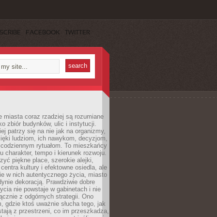
SCRIBE
FACEBOOK
TWITTER
 miasta coraz rzadziej są rozumiane
o zbiór budynków, ulic i instytucji.
ej patrzy się na nie jak na organizmy,
zięki ludziom, ich nawykom, decyzjom,
 codziennym rytuałom. To mieszkańcy
u charakter, tempo i kierunek rozwoju.
yć piękne place, szerokie alejki,
entra kultury i efektowne osiedla, ale
nie w nich autentycznego życia, miasto
edynie dekoracją. Prawdziwie dobre
ycia nie powstaje w gabinetach i nie
łącznie z odgórnych strategii. Ono
, gdzie ktoś uważnie słucha tego, jak
stają z przestrzeni, co im przeszkadza,