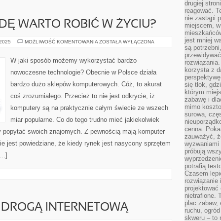
drugiej stron
reagować. T
nie zastąpi 
DĘ WARTO ROBIĆ W ŻYCIU?
miejscem, w 
mieszkańców 
jest mniej w
CO
 2025
MOŻLIWOŚĆ KOMENTOWANIA
ZOSTAŁA WYŁĄCZONA
TAK
są potrzebni
NAPRAWDĘ
przewidywać 
WARTO
W jaki sposób możemy wykorzystać bardzo
rozwiązania.
ROBIĆ
W
korzysta z d
nowoczesne technologie? Obecnie w Polsce działa
ŻYCIU?
perspektywę 
bardzo dużo sklepów komputerowych. Cóż, to akurat
się tłok, gd
którym miejs
coś zrozumiałego. Przecież to nie jest odkrycie, iż
zabawę i dl
mimo kosztow
komputery są na praktycznie całym świecie ze wszech
surowa, czę
miar popularne. Co do tego trudno mieć jakiekolwiek
nieuporządko
cenna. Pokaz
by popytać swoich znajomych. Z pewnością mają komputer
zauważyć, że
ie jest powiedziane, że kiedy rynek jest nasycony sprzętem
wyzwaniami p
próbują wszy
[…]
wyprzedzenie
potrafią tes
Czasem lepi
rozwiązanie i
projektować 
nietrafione
plac zabaw, 
 DROGĄ INTERNETOWĄ
ruchu, ogró
skweru – to 