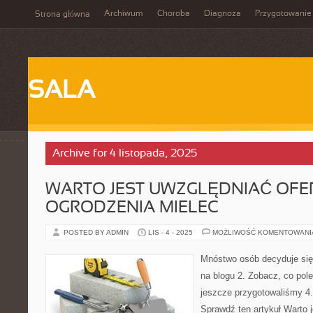
Archiwum
Choroba
Diagnoza
Przygotowanie
Strona główna
SALA
Archive for 4 listopada, 2025
WARTO JEST UWZGLĘDNIAĆ OFE
OGRODZENIA MIELEC
POSTED BY ADMIN
LIS - 4 - 2025
MOŻLIWOŚĆ KOMENTOWAN
Mnóstwo osób decyduje się
na blogu 2. Zobacz, co pol
jeszcze przygotowaliśmy 4. 
Sprawdź ten artykuł Warto j