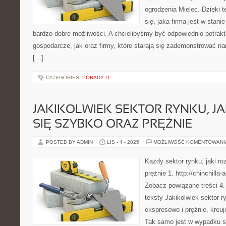
ogrodzenia Mielec. Dzięki
się, jaka firma jest w stan
bardzo dobre możliwości. A chcielibyśmy być odpowiednio potrakt
gospodarcze, jak oraz firmy, które starają się zademonstrować na
[…]
CATEGORIES:
PORADY IT
JAKIKOLWIEK SEKTOR RYNKU, JA
SIĘ SZYBKO ORAZ PRĘŻNIE
POSTED BY ADMIN
LIS - 4 - 2025
MOŻLIWOŚĆ KOMENTOWAN
Każdy sektor rynku, jaki ro
prężnie 1. http://chinchilla-
Zobacz powiązane treści 4.
teksty Jakikolwiek sektor ry
ekspresowo i prężnie, kreu
Tak samo jest w wypadku sp