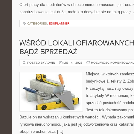
Ofert pracy dla mediatorów w obrocie nieruchomościami jest coraz
zapotrzebowanie jest duże, mało kto decyduje się na taką pracę. 
CATEGORIES:
EDUPLANNER
WŚRÓD LOKALI OFIAROWANYCH
BĄDŹ SPRZEDAŻ
POSTED BY ADMIN
LIS - 4 - 2025
MOŻLIWOŚĆ KOMENTOWAN
Miejsca, w których zamiesz
budynkowe 1. teksty 2. Zob
Przeczytaj nasz najnowszy 
5. artykuly W momencie, k
sprzedać posiadłość nadcho
Jest to tok dokonywany pr
Bazuje on na wskazaniu konkretnych wartości. Wypada zakomuni
rynkowa nieruchomości, jaka jest jej odtworzeniowa oraz katastr
Skup nieruchomości. […]