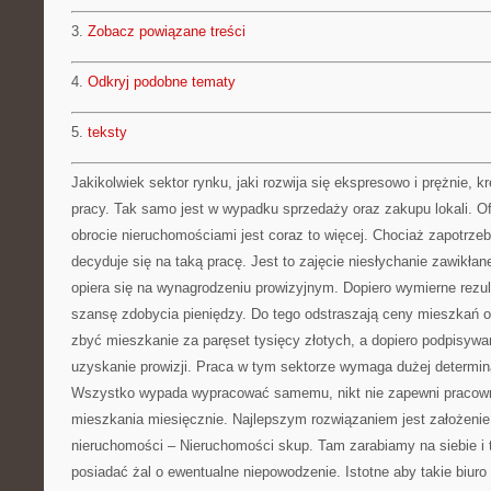
3.
Zobacz powiązane treści
4.
Odkryj podobne tematy
5.
teksty
Jakikolwiek sektor rynku, jaki rozwija się ekspresowo i prężnie, 
pracy. Tak samo jest w wypadku sprzedaży oraz zakupu lokali. Of
obrocie nieruchomościami jest coraz to więcej. Chociaż zapotrzeb
decyduje się na taką pracę. Jest to zajęcie niesłychanie zawikłan
opiera się na wynagrodzeniu prowizyjnym. Dopiero wymierne rezu
szansę zdobycia pieniędzy. Do tego odstraszają ceny mieszkań ora
zbyć mieszkanie za paręset tysięcy złotych, a dopiero podpisyw
uzyskanie prowizji. Praca w tym sektorze wymaga dużej determin
Wszystko wypada wypracować samemu, nikt nie zapewni pracown
mieszkania miesięcznie. Najlepszym rozwiązaniem jest założenie
nieruchomości – Nieruchomości skup. Tam zarabiamy na siebie i
posiadać żal o ewentualne niepowodzenie. Istotne aby takie biuro