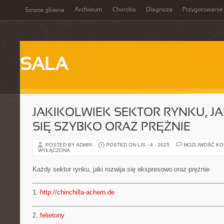
Archiwum
Choroba
Diagnoza
Przygotowanie
Strona główna
SALA
JAKIKOLWIEK SEKTOR RYNKU, JA
SIĘ SZYBKO ORAZ PRĘŻNIE
POSTED BY ADMIN
POSTED ON LIS - 4 - 2025
MOŻLIWOŚĆ K
WYŁĄCZONA
Każdy sektor rynku, jaki rozwija się ekspresowo oraz prężnie
1.
http://chinchilla-achern.de
2.
felietony