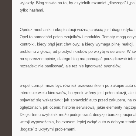
wyjazdy. Blog stawia na to, by czytelnik rozumiał „dlaczego” i „po
tylko hasłami.
Oprócz mechaniki i eksploatacji ważną częścią jest diagnostyka i
Opel to samochód pełen czujników i modułów. Tematy mogą dotycz
kontrolki, kiedy błąd jest chwilowy, a kiedy wymaga pilnej reakcji,
problemu z głową: od prostych kroków po wizytę w serwisie. W świ
na sprzeczne opinie, dlatego blog ma pomagać porządkować info
rozsądek: nie panikować, ale też nie ignorować sygnałów.
e-opel.com.pl może być również przewodnikiem po zakupie auta 
interesuje wielu kierowców, bo rynek wtórny jest pełen okazji, ale
pojawiać się wskazówki: jak sprawdzić auto przed zakupem, na 
oględzinach, jak ocenić historię serwisową, jakie elementy najczę
Dzięki temu czytelnik może podejmować decyzje bardziej racjonal
wersji wyposażenia, bo czasem lepiej wziąć auto w dobrym stanie
„bogate” z ukrytymi problemami.