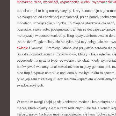
medyczna
,
wina
,
wodociągi
,
wyposażenie kuchni
,
wyposażenie wn
e-opel.com.pl to blog motoryzacyjny, który koncentruje się na ma
nią związane: od codziennej eksploatacji, przez porady techniczn
modelach, rozwiązaniach i rynku. To miejsce stworzone dla osób,
poznawać swoje auto, podejmować trafniejsze decyzje zakupowe 
motoryzacji w sposób konkretny. Blog łączy zainteresowanie do
„na co dzień”, gdzie liczy się nie tylko styl czy osiągi, ale też t
świecie
i Nowości i Premiery. Strona jest przyjazna zarówno dla 
jak i dla doświadczonych użytkowników, którzy lubią zagłębiać si
odpowiedzi na pytania typu: co wybrać, jak dbać, kiedy wymienia
porównywać warianty, analizować różnice między generacjami, r
albo tropić typowe usterki. e-opel.com.pl ma być takim miejscem,
tylko „opisem z katalogu”, lecz realnym wsparciem w codziennyc
eksploatacyjnych.
W centrum uwagi znajdują się konkretne modele i ich praktyczne 
marka, która kojarzy się z autami rodzinnymi, ale też z konstrukc
frajdę z jazdy. Na blogu można spodziewać się treści dotyczącyc