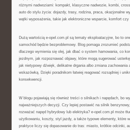
różnymi nadwoziami: kompakt, klasyczne nadwozie, kombi, cross
auto do stylu życia: dojazdy, trasy, rodzina, praca, okazjonalne 
wątki wyposażenia, takie jak elektroniczne wsparcie, komfort czy
Dużą wartością e-opel.com.pl są tematy eksploatacyjne, bo to on
samochód będzie bezproblemowy. Blog pomaga zrozumieć podstawy
dlaczego wymienia się olej, jak dbać o system hamowania, co ko
jezdnym, jak rozpoznawać objawy, które mogą sugerować usterkę. 
jak nietypowy dźwięk, delikatne drgania albo zmiana zachowania 
wskazówką. Dzięki poradnikom łatwiej reagować rozsądniej i uni
konsekwencji.
W blogu pojawiają się również treści o silnikach i napędach, bo wy
najważniejszych decyzji. Czy lepiej postawić na silnik benzynowy
rozważać napęd hybrydowy lub elektryka? e-opel.com.pl może tł
użytkowaniu, koszty, styl jazdy, a także typowe elementy, które 
praktyce liczy się dopasowanie do tras: miasto, krótkie odcinki, a