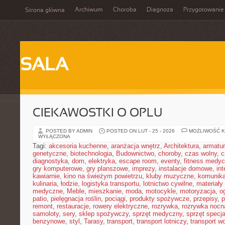
Archiwum
Choroba
Diagnoza
Przygotowanie
Strona główna
SALA
CIEKAWOSTKI O OPLU
POSTED BY ADMIN
POSTED ON LUT - 25 - 2026
MOŻLIWOŚĆ 
WYŁĄCZONA
Tagi:
akcesoria kuchenne
,
aranżacja wnętrz
,
Architektura
,
armatu
genetyczne
,
biotechnologia
,
Budownictwo
,
choroby
,
czas wolny
,
c
diagnostyka
,
dom
,
elektryka
,
escape room
,
eventy
,
fitness medy
gry komputerowe
,
gry planszowe
,
imprezy
,
instalacje domowe
,
in
kawiarnie
,
kino na świeżym powietrzu
,
kluby muzyczne
,
komunika
kulinaria
,
łodzie
,
logistyka transportu
,
lotnictwo cywilne
,
materiały
medyczne
,
Meble
,
mieszkanie
,
moda
,
motocykle
,
motoryzacja
,
o
patio
,
pielęgnacja roślin
,
pociągi
,
produkty spożywcze
,
przepisy
,
p
remont
,
restauracje
,
rowery elektryczne
,
rozrywka
,
rozrywka nocn
samoloty
,
sery
,
sklep spożywczy
,
sprzęt medyczny
,
sprzęt specja
benzynowe
,
styl
,
Tarasy
,
transport
,
transport lotniczy
,
transport w