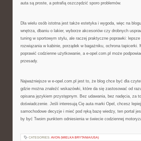
auta są proste, a potrafią oszczędzić sporo problemów.
Dla wielu osób istotna jest także estetyka i wygoda, więc na blogu
wnętrza, dbaniu o lakier, wyborze akcesoriów czy drobnych uspra
tuning w sportowym stylu, ale raczej praktyczne poprawki: lepsze
rozwiązania w kabinie, porządek w bagażniku, ochrona tapicerki. 
poprawić codzienne użytkowanie, a e-opel.com.pl może podpowiad
przesady.
Najważniejsze w e-opel.com.pl jest to, że blog chce być dla czyte
gdzie można znaleźć wskazówki, które da się zastosować od razu,
opisana językiem przystępnym. Bez udawania, bez nadęcia, za to
doświadczenie. Jeśli interesują Cię auta marki Opel, chcesz lepie
samochodowe decyzje i mieć pod ręką bazę wiedzy, ten portal jes
by być Twoim punktem odniesienia w świecie codziennej motoryza
CATEGORIES:
AVON (WIELKA BRYTANIA/USA)