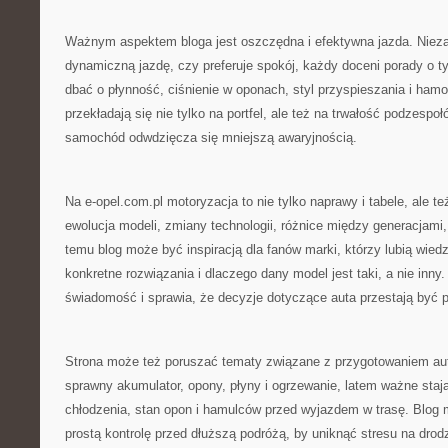
Ważnym aspektem bloga jest oszczędna i efektywna jazda. Niezal
dynamiczną jazdę, czy preferuje spokój, każdy doceni porady o ty
dbać o płynność, ciśnienie w oponach, styl przyspieszania i hamo
przekładają się nie tylko na portfel, ale też na trwałość podzesp
samochód odwdzięcza się mniejszą awaryjnością.
Na e-opel.com.pl motoryzacja to nie tylko naprawy i tabele, ale te
ewolucja modeli, zmiany technologii, różnice między generacjami,
temu blog może być inspiracją dla fanów marki, którzy lubią wiedz
konkretne rozwiązania i dlaczego dany model jest taki, a nie inny
świadomość i sprawia, że decyzje dotyczące auta przestają być 
Strona może też poruszać tematy związane z przygotowaniem aut
sprawny akumulator, opony, płyny i ogrzewanie, latem ważne stają
chłodzenia, stan opon i hamulców przed wyjazdem w trasę. Blog 
prostą kontrolę przed dłuższą podróżą, by uniknąć stresu na drod