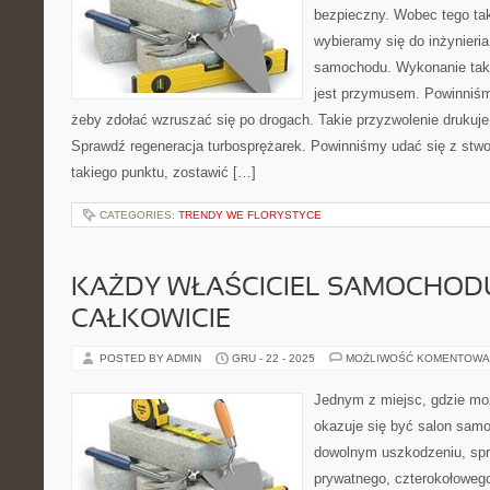
bezpieczny. Wobec tego ta
wybieramy się do inżynieria
samochodu. Wykonanie taki
jest przymusem. Powinniśm
żeby zdołać wzruszać się po drogach. Takie przyzwolenie drukuje 
Sprawdź regeneracja turbosprężarek. Powinniśmy udać się z stw
takiego punktu, zostawić […]
CATEGORIES:
TRENDY WE FLORYSTYCE
KAŻDY WŁAŚCICIEL SAMOCHOD
CAŁKOWICIE
POSTED BY ADMIN
GRU - 22 - 2025
MOŻLIWOŚĆ KOMENTOWA
Jednym z miejsc, gdzie m
okazuje się być salon sam
dowolnym uszkodzeniu, spr
prywatnego, czterokołowego