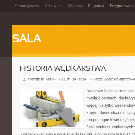
Archiwum
Choroba
Diagnoza
Przygotowanie
Strona główna
SALA
HISTORIA WĘDKARSTWA
POSTED BY ADMIN
LUT - 26 - 2026
MOŻLIWOŚĆ KOMENTOWA
Nadorsze-haller.pl to serwi
myślą o osobach, dla któr
więcej niż tylko weekendo
którym doświadczenie łączy
ma pomagać łowić częściej 
Jeśli szukasz konkretnych
uporządkować swoje podejście do taktyki, albo po prostu lubisz c