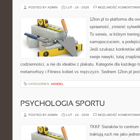
POSTED BY ADMIN
LUT - 24 - 2026
MOŻLIWOŚĆ KOMENTOWA
12ton.pl to platforma dla o
sprawność, zmienić sylwetk
To serwis, w którym trening
samopoczuciem, a podejście
Jeśli szukasz konkretów a
swoje nawyki, tutaj znajd
codzienności, a nie do ideałów z plakatu. Kategorie dla każdego to
metamorfozy i Fitness kobiet vs mężczyzn. Sednem 12ton.pl jes
CATEGORIES:
HANDEL
PSYCHOLOGIA SPORTU
POSTED BY ADMIN
LUT - 24 - 2026
MOŻLIWOŚĆ KOMENTOWA
TKKF Sieraków to centrum w
traktują ruch nie jako jedno