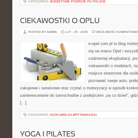
CATEGORIES:
BUDŻETOWE PODRÓŻE PO POLSCE
CIEKAWOSTKI O OPLU
POSTED BY ADMIN
LUT - 25 - 2026
MOŻLIWOŚĆ KOMENTOWA
e-opel.com.pl to blog motor
się na marce Opel i wszyst
codziennej eksploatacji, pr
ciekawostki o modelach, ro
miejsce stworzone dla osób
poznawać swoje auto, pode
zakupowe i serwisowe oraz czytać o motoryzacji w sposób konkre
zainteresowanie do samochodów z podejściem „na co dzień”, gdzie 
[…]
CATEGORIES:
AVON (WIELKA BRYTANIA/USA)
YOGA I PILATES