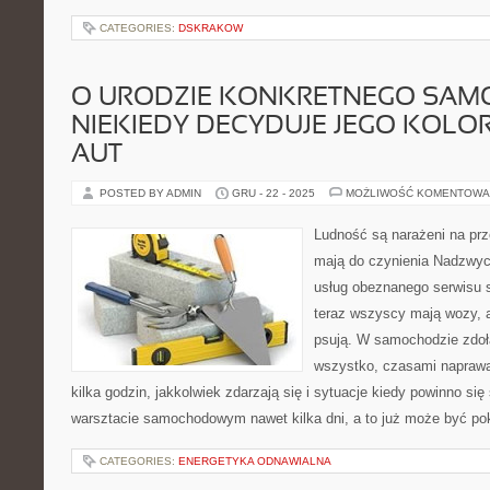
CATEGORIES:
DSKRAKOW
O URODZIE KONKRETNEGO SA
NIEKIEDY DECYDUJE JEGO KOLOR
AUT
POSTED BY ADMIN
GRU - 22 - 2025
MOŻLIWOŚĆ KOMENTOWA
Ludność są narażeni na prz
mają do czynienia Nadzwycz
usług obeznanego serwisu 
teraz wszyscy mają wozy, a
psują. W samochodzie zdoł
wszystko, czasami naprawa
kilka godzin, jakkolwiek zdarzają się i sytuacje kiedy powinno s
warsztacie samochodowym nawet kilka dni, a to już może być po
CATEGORIES:
ENERGETYKA ODNAWIALNA