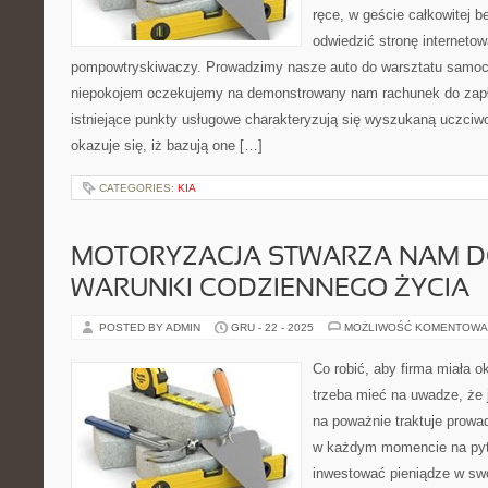
ręce, w geście całkowitej b
odwiedzić stronę interneto
pompowtryskiwaczy. Prowadzimy nasze auto do warsztatu samo
niepokojem oczekujemy na demonstrowany nam rachunek do zapła
istniejące punkty usługowe charakteryzują się wyszukaną uczciwo
okazuje się, iż bazują one […]
CATEGORIES:
KIA
MOTORYZACJA STWARZA NAM D
WARUNKI CODZIENNEGO ŻYCIA
POSTED BY ADMIN
GRU - 22 - 2025
MOŻLIWOŚĆ KOMENTOWA
Co robić, aby firma miała o
trzeba mieć na uwadze, że j
na poważnie traktuje prowad
w każdym momencie na pyt
inwestować pieniądze w swoj