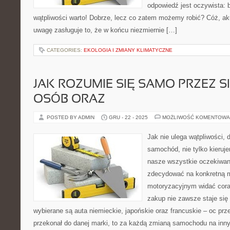
odpowiedź jest oczywista: 
wątpliwości warto! Dobrze, lecz co zatem możemy robić? Cóż, aku
uwagę zasługuje to, że w końcu niezmiernie […]
CATEGORIES:
EKOLOGIA I ZMIANY KLIMATYCZNE
JAK ROZUMIE SIĘ SAMO PRZEZ SI
OSÓB ORAZ
POSTED BY ADMIN
GRU - 22 - 2025
MOŻLIWOŚĆ KOMENTOWA
Jak nie ulega wątpliwości, 
samochód, nie tylko kieruj
nasze wszystkie oczekiwan
zdecydować na konkretną m
motoryzacyjnym widać cora
zakup nie zawsze staje się
wybierane są auta niemieckie, japońskie oraz francuskie – oc prze
przekonał do danej marki, to za każdą zmianą samochodu na inn