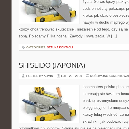
życia. Serwis łączy praktyk
codziennością: pokazuje, j
kroku, jak dbać o bezpiecze
nawyki w duchu mądrego wys
którzy chcą trenować skuteczniej, niezależnie od tego, czy są na 
sobą. Polecamy Piłka nożna i Zawody i rywalizacja. W […]
CATEGORIES:
SZTUKA KOKTAJLI
SHISEIDO (JAPONIA)
POSTED BY ADMIN
LUT - 23 - 2026
MOŻLIWOŚĆ KOMENTOWA
johnmasters-polska.pl to se
interesują się światem bea
bardziej przemyślane decy
pielęgnacyjne. To miejsce 
którzy lubią wiedzieć, co na
składniki i jak budować ru
przypadkowych wyborów. Strona skupia się na pielęgnacji rozumi