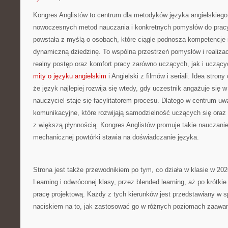
Kongres Anglistów to centrum dla metodyków języka angielskiego
nowoczesnych metod nauczania i konkretnych pomysłów do pracy
powstała z myślą o osobach, które ciągle podnoszą kompetencje i
dynamiczną dziedzinę. To wspólna przestrzeń pomysłów i realizacj
realny postęp oraz komfort pracy zarówno uczących, jak i ucząc
mity o języku angielskim
i Angielski z filmów i seriali. Idea strony
że język najlepiej rozwija się wtedy, gdy uczestnik angażuje się 
nauczyciel staje się facylitatorem procesu. Dlatego w centrum uwa
komunikacyjne, które rozwijają samodzielność uczących się oraz
z większą płynnością. Kongres Anglistów promuje takie nauczanie
mechanicznej powtórki stawia na doświadczanie języka.
Strona jest także przewodnikiem po tym, co działa w klasie w 20
Learning i odwróconej klasy, przez blended learning, aż po krótki
pracę projektową. Każdy z tych kierunków jest przedstawiany w s
naciskiem na to, jak zastosować go w różnych poziomach zaawa