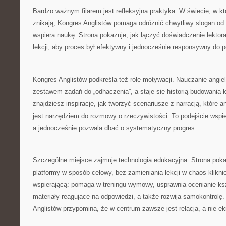
Bardzo ważnym filarem jest refleksyjna praktyka. W świecie, w któ
znikają, Kongres Anglistów pomaga odróżnić chwytliwy slogan od n
wspiera naukę. Strona pokazuje, jak łączyć doświadczenie lektor
lekcji, aby proces był efektywny i jednocześnie responsywny do p
Kongres Anglistów podkreśla też rolę motywacji. Nauczanie angie
zestawem zadań do „odhaczenia”, a staje się historią budowania k
znajdziesz inspiracje, jak tworzyć scenariusze z narracją, które a
jest narzędziem do rozmowy o rzeczywistości. To podejście wspie
a jednocześnie pozwala dbać o systematyczny progres.
Szczególne miejsce zajmuje technologia edukacyjna. Strona pok
platformy w sposób celowy, bez zamieniania lekcji w chaos klikni
wspierającą: pomaga w treningu wymowy, usprawnia ocenianie ksz
materiały reagujące na odpowiedzi, a także rozwija samokontrolę
Anglistów przypomina, że w centrum zawsze jest relacja, a nie ek