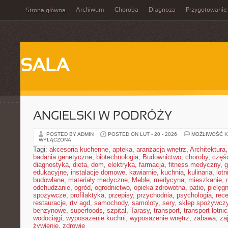
Archiwum
Choroba
Diagnoza
Przygotowanie
Strona główna
SALA
ANGIELSKI W PODRÓŻY
POSTED BY ADMIN
POSTED ON LUT - 20 - 2026
MOŻLIWOŚĆ 
WYŁĄCZONA
Tagi:
akcesoria kuchenne
,
apteka
,
aranżacja wnętrz
,
Architektura
badania genetyczne
,
biotechnologia
,
Budownictwo
,
choroby
,
częś
diagnostyka
,
dieta
,
dom
,
elektryka
,
farmacja
,
fitness medyczny
,
g
edukacyjne
,
instalacje domowe
,
kawiarnie
,
kuchnia
,
kulinaria
,
lot
budowlane
,
materiały medyczne
,
Meble
,
medycyna
,
mieszkanie
,
odchudzanie
,
ogród
,
ogrodnictwo
,
opieka zdrowotna
,
patio
,
pielęgn
spożywcze
,
profilaktyka
,
przepisy
,
przychodnia
,
psychologia
,
rece
restauracje
,
rtv agd
,
samochody
,
samoloty
,
sery
,
sklep spożywcz
benzynowe
,
superfoods
,
szpital
,
Tarasy
,
transport
,
transport lotni
wodociągi
,
wyposażenie kuchni
,
wyposażenie wnętrz
,
zabawa
,
za
żywienie
,
zdrowie