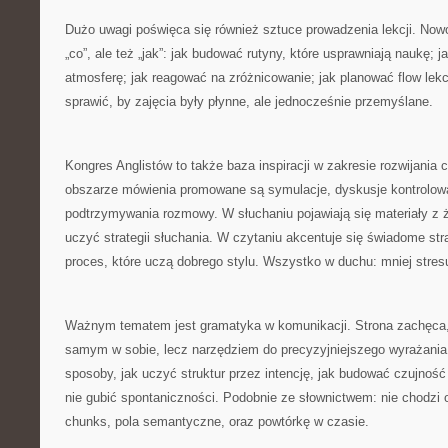
Dużo uwagi poświęca się również sztuce prowadzenia lekcji. Now
„co”, ale też „jak”: jak budować rutyny, które usprawniają naukę; 
atmosferę; jak reagować na zróżnicowanie; jak planować flow lekc
sprawić, by zajęcia były płynne, ale jednocześnie przemyślane.
Kongres Anglistów to także baza inspiracji w zakresie rozwijania
obszarze mówienia promowane są symulacje, dyskusje kontrolowa
podtrzymywania rozmowy. W słuchaniu pojawiają się materiały z ż
uczyć strategii słuchania. W czytaniu akcentuje się świadome str
proces, które uczą dobrego stylu. Wszystko w duchu: mniej stresu,
Ważnym tematem jest gramatyka w komunikacji. Strona zachęca, 
samym w sobie, lecz narzędziem do precyzyjniejszego wyrażani
sposoby, jak uczyć struktur przez intencję, jak budować czujnoś
nie gubić spontaniczności. Podobnie ze słownictwem: nie chodzi o
chunks, pola semantyczne, oraz powtórkę w czasie.