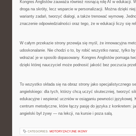
Kongres Anglistów zauważa również rosnącą rolę AI w edukacji. W 
droga na skróty, lecz wsparcie w personalizacji. Można dzięki nie
warianty zadań, tworzyć dialogi, a także trenować wymowę. Jedn
znaczenie odpowiedzialności oraz tego, że w edukacji liczy się rel
W całym przekazie strony przewija się myśl, że innowacyjna meto
udoskonalanie. Nie chodzi o to, by robić wszystko naraz, tylko by
wdrażać je w sposób dopasowany. Kongres Anglistów pomaga tw
dzięki której nauczyciel może podnosić jakość bez poczucia prz
To wszystko składa się na obraz strony jako specjalistycznego 
angielskiego: dla tych, którzy chcą uczyć skuteczniej, tworzyć si
edukacyjne i wspierać uczniów w osiąganiu pewności językowej. 
centrum metodyczne, które łączy pasję do języka z konkretem: ja
angielski był żywy — na lekcji, na kursie i poza salą.
CATEGORIES:
MOTORYZACYJNE IKONY