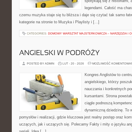
spotykają się z historiami, 
legendami. Całość ma chara
czemu muzyka staje się tu bliższa i daje się czytać tak samo łat
kategorie na stronie to Muzyka i Playlisty i […]
CATEGORIES:
DOMOWY WARSZTAT MAJSTERKOWICZA – NARZĘDZIA I 
ANGIELSKI W PODRÓŻY
POSTED BY ADMIN
LUT - 20 - 2026
MOŻLIWOŚĆ KOMENTOWA
Kongres Anglistów to cent
angielskiego, którzy posz
nauczania i konkretnych p
kursantami. Strona powstał
ciągle podnoszą kompetencj
dynamiczną dziedzinę. To 
pomysłów i realizacji, gdzie kluczowa jest realny postęp oraz kom
uczących, jak i uczących się. Polecamy Fakty i mity o języku angi
seriali. Idea […]