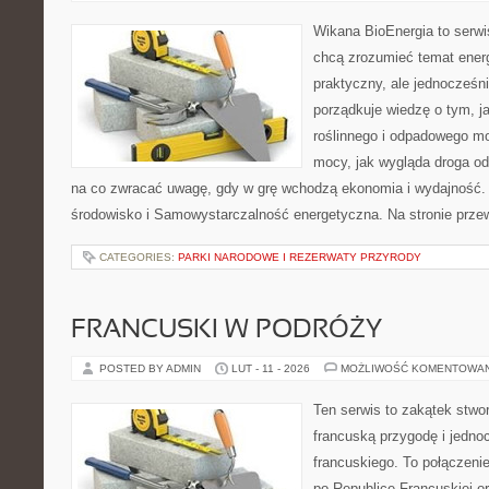
Wikana BioEnergia to serwi
chcą zrozumieć temat ener
praktyczny, ale jednocześni
porządkuje wiedzę o tym, 
roślinnego i odpadowego mo
mocy, jak wygląda droga od 
na co zwracać uwagę, gdy w grę wchodzą ekonomia i wydajność. K
środowisko i Samowystarczalność energetyczna. Na stronie przew
CATEGORIES:
PARKI NARODOWE I REZERWATY PRZYRODY
FRANCUSKI W PODRÓŻY
POSTED BY ADMIN
LUT - 11 - 2026
MOŻLIWOŚĆ KOMENTOWA
Ten serwis to zakątek stwor
francuską przygodę i jedno
francuskiego. To połączeni
po Republice Francuskiej or