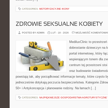
CATEGORIES:
MOTORYZACYJNE IKONY
ZDROWIE SEKSUALNE KOBIETY
POSTED BY ADMIN
LUT - 18 - 2026
MOŻLIWOŚĆ KOMENTOWA
MediluxClinic to przestrzeń
dobrostanie dziewczyn na k
portal internetowy, który ł
wspierającym tonem dla z
centrum tej przestrzeni st
oraz budowanie świadomośc
powstają tak, aby porządkować informacje tematy, które często 
jednocześnie dotykają poczucia bezpieczeństwa. Kategorie Zdrow
50+ i Antykoncepcja i planowanie rodziny. Na łamach […]
CATEGORIES:
NAJPIĘKNIEJSZE GOSPODARSTWA AGROTURYSTYCZNE