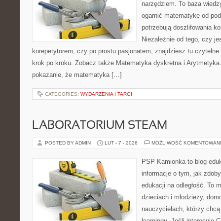
narzędziem. To baza wiedzy
ogarnić matematykę od pods
potrzebują doszlifowania k
Niezależnie od tego, czy j
korepetytorem, czy po prostu pasjonatem, znajdziesz tu czytelne
krok po kroku. Zobacz także Matematyka dyskretna i Arytmetyka. 
pokazanie, że matematyka […]
CATEGORIES:
WYDARZENIA I TARGI
LABORATORIUM STEAM
POSTED BY ADMIN
LUT - 7 - 2026
MOŻLIWOŚĆ KOMENTOWAN
PSP Kamionka to blog eduk
informacje o tym, jak zdo
edukacji na odległość. To 
dzieciach i młodzieży, do
nauczycielach, którzy chc
learningu. Jeśli interesuje 