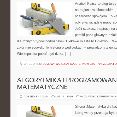
Anabell Kalisz to blog tur
na regionie wielkopolskim – 
oczarować spokojem. To ką
odkrywania, gdzie mapy spo
Jeśli szukasz inspiracji n
perełki poza głównym szlak
dla różnych typów podróżników. Ciekawe miasta to Gniezno i Rawi
zbiór miejscówek. To historia o wędrówkach – prowadzona z uważ
Wielkopolska potrafi być dzika, […]
CATEGORIES:
DOMOWY WARSZTAT MAJSTERKOWICZA – NARZĘDZIA I 
ALGORYTMIKA I PROGRAMOWAN
MATEMATYCZNE
POSTED BY ADMIN
LUT - 7 - 2026
MOŻLIWOŚĆ KOMENTOWAN
Strona „Matematyka dla każ
której wzory przestają być b