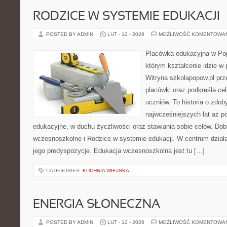
RODZICE W SYSTEMIE EDUKACJI
POSTED BY ADMIN
LUT - 12 - 2026
MOŻLIWOŚĆ KOMENTOWA
Placówka edukacyjna w Pop
którym kształcenie idzie w
Witryna szkolapopow.pl prz
placówki oraz podkreśla c
uczniów. To historia o zdo
najwcześniejszych lat aż p
edukacyjne, w duchu życzliwości oraz stawiania sobie celów. Dob
wczesnoszkolne i Rodzice w systemie edukacji. W centrum działa
jego predyspozycje. Edukacja wczesnoszkolna jest tu […]
CATEGORIES:
KUCHNIA WIEJSKA
ENERGIA SŁONECZNA
POSTED BY ADMIN
LUT - 12 - 2026
MOŻLIWOŚĆ KOMENTOWA