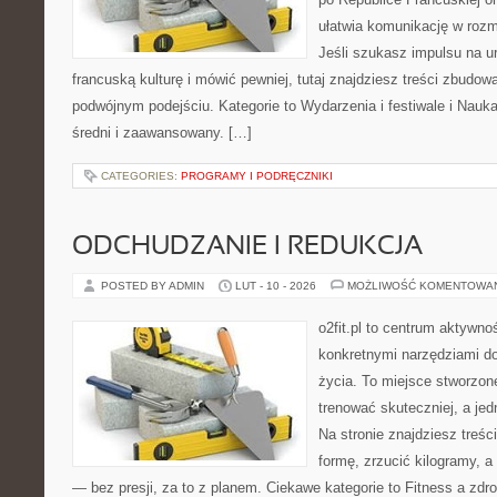
ułatwia komunikację w ro
Jeśli szukasz impulsu na u
francuską kulturę i mówić pewniej, tutaj znajdziesz treści zbudo
podwójnym podejściu. Kategorie to Wydarzenia i festiwale i Nauk
średni i zaawansowany. […]
CATEGORIES:
PROGRAMY I PODRĘCZNIKI
ODCHUDZANIE I REDUKCJA
POSTED BY ADMIN
LUT - 10 - 2026
MOŻLIWOŚĆ KOMENTOWA
o2fit.pl to centrum aktywno
konkretnymi narzędziami do
życia. To miejsce stworzon
trenować skuteczniej, a jed
Na stronie znajdziesz treś
formę, zrzucić kilogramy, a
— bez presji, za to z planem. Ciekawe kategorie to Fitness a zdr