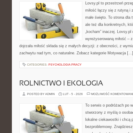
Lovsy.pl to przestrzeń prz
miłość łączy się z rutyną 
małe święto. To strona dla 
ale też dla konkretnych, kt
„kocham” inaczej. Lovsy.pl 
wyreżyserowaną miłość – z
dojrzała miłość składa się z małych decyzji: z obecności, z wymian
zachwytu nad tym, co naturalne. Zobacz kategorie Motywacja […
CATEGORIES:
PSYCHOLOGIA PRACY
ROLNICTWO I EKOLOGIA
POSTED BY ADMIN
LUT - 5 - 2026
MOŻLIWOŚĆ KOMENTOWAN
To serwis o podróżach po w
stworzony z myślą o osobac
lokalne ciekawostki i chcą
bezproblemowy. Znajdziesz t