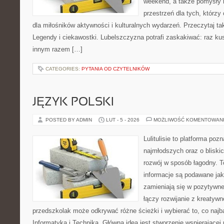
weekend, a także pomysły 
przestrzeń dla tych, którzy
dla miłośników aktywności i kulturalnych wydarzeń. Przeczytaj tak
Legendy i ciekawostki. Lubelszczyzna potrafi zaskakiwać: raz ku
innym razem […]
CATEGORIES:
PYTANIA OD CZYTELNIKÓW
JĘZYK POLSKI
POSTED BY ADMIN
LUT - 5 - 2026
MOŻLIWOŚĆ KOMENTOWAN
Lulitulisie to platforma po
najmłodszych oraz o bliski
rozwój w sposób łagodny. T
informacje są podawane jak
zamieniają się w pozytywne
łączy rozwijanie z kreatyw
przedszkolak może odkrywać różne ścieżki i wybierać to, co najba
Informatyka i Technika. Główną ideą jest stworzenie wspierającej p