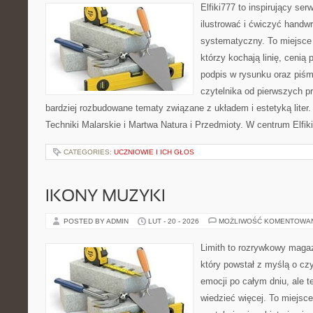
Elfiki777 to inspirujący ser
ilustrować i ćwiczyć handwr
systematyczny. To miejsce 
którzy kochają linię, cenią
podpis w rysunku oraz piśm
czytelnika od pierwszych pr
bardziej rozbudowane tematy związane z układem i estetyką liter.
Techniki Malarskie i Martwa Natura i Przedmioty. W centrum Elfik
CATEGORIES:
UCZNIOWIE I ICH GŁOS
IKONY MUZYKI
POSTED BY ADMIN
LUT - 20 - 2026
MOŻLIWOŚĆ KOMENTOWA
Limith to rozrywkowy maga
który powstał z myślą o cz
emocji po całym dniu, ale t
wiedzieć więcej. To miejsc