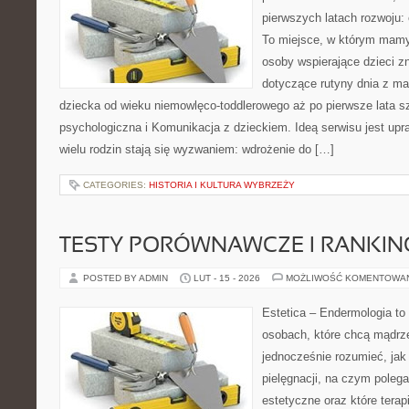
pierwszych latach rozwoju:
To miejsce, w którym mamy
osoby wspierające dzieci z
dotyczące rutyny dnia z m
dziecka od wieku niemowlęco-toddlerowego aż po pierwsze lata 
psychologiczna i Komunikacja z dzieckiem. Ideą serwisu jest upr
wielu rodzin stają się wyzwaniem: wdrożenie do […]
CATEGORIES:
HISTORIA I KULTURA WYBRZEŻY
TESTY PORÓWNAWCZE I RANKIN
POSTED BY ADMIN
LUT - 15 - 2026
MOŻLIWOŚĆ KOMENTOWA
Estetica – Endermologia to 
osobach, które chcą mądrze
jednocześnie rozumieć, jak 
pielęgnacji, na czym poleg
estetyczne oraz które terap