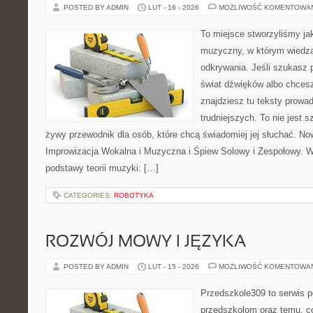
POSTED BY ADMIN
LUT - 16 - 2026
MOŻLIWOŚĆ KOMENTOWA
To miejsce stworzyliśmy ja
muzyczny, w którym wiedza
odkrywania. Jeśli szukasz p
świat dźwięków albo chces
znajdziesz tu teksty prowa
trudniejszych. To nie jest 
żywy przewodnik dla osób, które chcą świadomiej jej słuchać. No
Improwizacja Wokalna i Muzyczna i Śpiew Solowy i Zespołowy. W
podstawy teorii muzyki: […]
CATEGORIES:
ROBOTYKA
ROZWÓJ MOWY I JĘZYKA
POSTED BY ADMIN
LUT - 15 - 2026
MOŻLIWOŚĆ KOMENTOWA
Przedszkole309 to serwis p
przedszkolom oraz temu, c