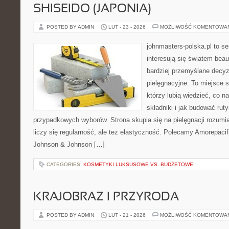
SHISEIDO (JAPONIA)
POSTED BY ADMIN
LUT - 23 - 2026
MOŻLIWOŚĆ KOMENTOWA
johnmasters-polska.pl to se
interesują się światem bea
bardziej przemyślane decy
pielęgnacyjne. To miejsce 
którzy lubią wiedzieć, co na
składniki i jak budować ru
przypadkowych wyborów. Strona skupia się na pielęgnacji rozumi
liczy się regularność, ale też elastyczność. Polecamy Amorepacif
Johnson & Johnson […]
CATEGORIES:
KOSMETYKI LUKSUSOWE VS. BUDŻETOWE
KRAJOBRAZ I PRZYRODA
POSTED BY ADMIN
LUT - 21 - 2026
MOŻLIWOŚĆ KOMENTOWA