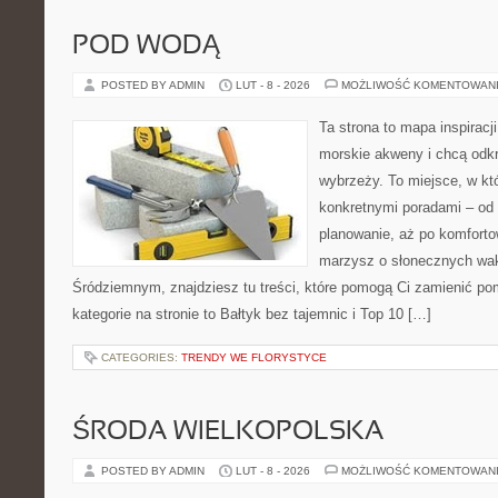
POD WODĄ
POSTED BY ADMIN
LUT - 8 - 2026
MOŻLIWOŚĆ KOMENTOWAN
Ta strona to mapa inspiracji
morskie akweny i chcą odkr
wybrzeży. To miejsce, w któ
konkretnymi poradami – od 
planowanie, aż po komforto
marzysz o słonecznych wa
Śródziemnym, znajdziesz tu treści, które pomogą Ci zamienić po
kategorie na stronie to Bałtyk bez tajemnic i Top 10 […]
CATEGORIES:
TRENDY WE FLORYSTYCE
ŚRODA WIELKOPOLSKA
POSTED BY ADMIN
LUT - 8 - 2026
MOŻLIWOŚĆ KOMENTOWAN