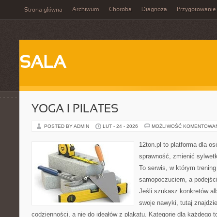
Archiwum
Choroba
Diagnoza
Przygotowanie
Strona główna
SALA
YOGA I PILATES
POSTED BY ADMIN
LUT - 24 - 2026
MOŻLIWOŚĆ KOMENTOWA
12ton.pl to platforma dla o
sprawność, zmienić sylwetk
To serwis, w którym trening
samopoczuciem, a podejście
Jeśli szukasz konkretów a
swoje nawyki, tutaj znajd
codzienności, a nie do ideałów z plakatu. Kategorie dla każdego to