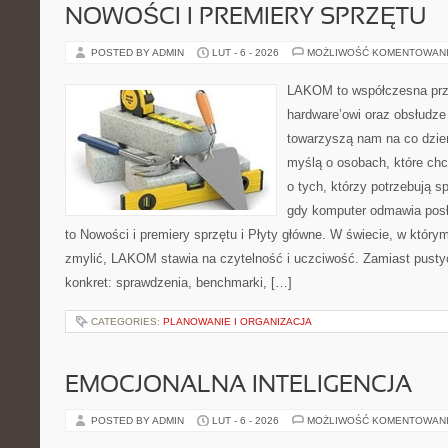
NOWOŚCI I PREMIERY SPRZĘTU
POSTED BY ADMIN
LUT - 6 - 2026
MOŻLIWOŚĆ KOMENTOWAN
LAKOM to współczesna prz
hardware’owi oraz obsłudze
towarzyszą nam na co dzie
myślą o osobach, które ch
o tych, którzy potrzebują s
gdy komputer odmawia posł
to Nowości i premiery sprzętu i Płyty główne. W świecie, w którym
zmylić, LAKOM stawia na czytelność i uczciwość. Zamiast pusty
konkret: sprawdzenia, benchmarki, […]
CATEGORIES:
PLANOWANIE I ORGANIZACJA
EMOCJONALNA INTELIGENCJA
POSTED BY ADMIN
LUT - 6 - 2026
MOŻLIWOŚĆ KOMENTOWAN