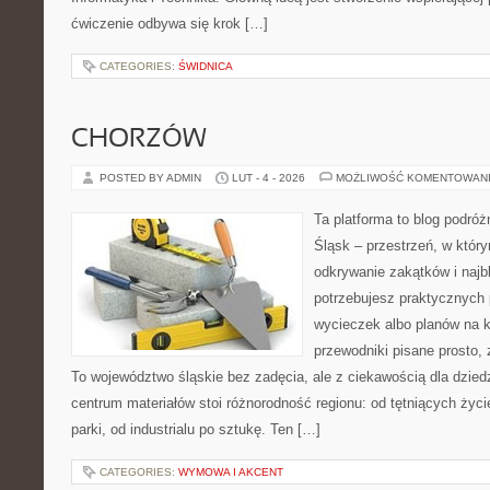
ćwiczenie odbywa się krok […]
CATEGORIES:
ŚWIDNICA
CHORZÓW
POSTED BY ADMIN
LUT - 4 - 2026
MOŻLIWOŚĆ KOMENTOWAN
Ta platforma to blog podró
Śląsk – przestrzeń, w któ
odkrywanie zakątków i najbl
potrzebujesz praktycznych
wycieczek albo planów na ki
przewodniki pisane prosto,
To województwo śląskie bez zadęcia, ale z ciekawością dla dziedz
centrum materiałów stoi różnorodność regionu: od tętniących życ
parki, od industrialu po sztukę. Ten […]
CATEGORIES:
WYMOWA I AKCENT