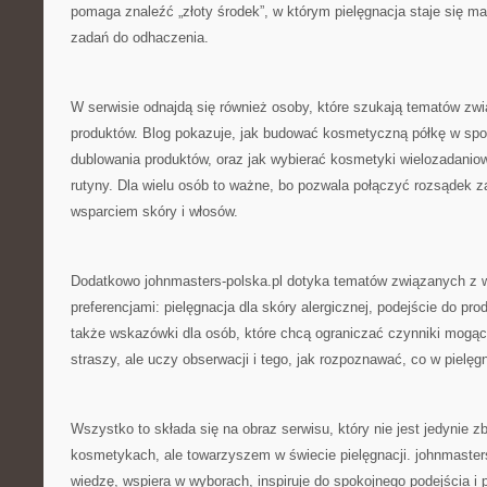
pomaga znaleźć „złoty środek”, w którym pielęgnacja staje się małą
zadań do odhaczenia.
W serwisie odnajdą się również osoby, które szukają tematów zwi
produktów. Blog pokazuje, jak budować kosmetyczną półkę w spos
dublowania produktów, oraz jak wybierać kosmetyki wielozadaniow
rutyny. Dla wielu osób to ważne, bo pozwala połączyć rozsądek 
wsparciem skóry i włosów.
Dodatkowo johnmasters-polska.pl dotyka tematów związanych z w
preferencjami: pielęgnacja dla skóry alergicznej, podejście do p
także wskazówki dla osób, które chcą ograniczać czynniki mogące
straszy, ale uczy obserwacji i tego, jak rozpoznawać, co w pielęgn
Wszystko to składa się na obraz serwisu, który nie jest jedynie z
kosmetykach, ale towarzyszem w świecie pielęgnacji. johnmaster
wiedzę, wspiera w wyborach, inspiruje do spokojnego podejścia i