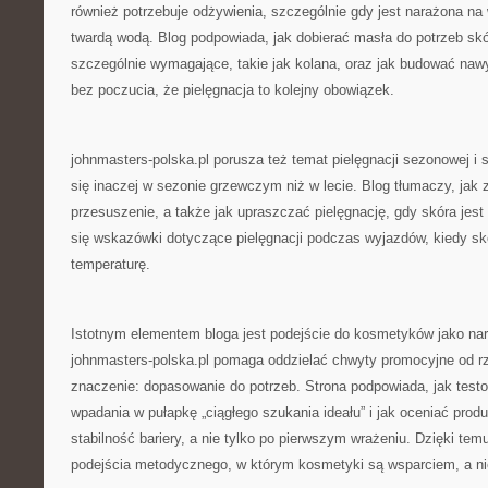
również potrzebuje odżywienia, szczególnie gdy jest narażona na 
twardą wodą. Blog podpowiada, jak dobierać masła do potrzeb skó
szczególnie wymagające, takie jak kolana, oraz jak budować nawy
bez poczucia, że pielęgnacja to kolejny obowiązek.
johnmasters-polska.pl porusza też temat pielęgnacji sezonowej i 
się inaczej w sezonie grzewczym niż w lecie. Blog tłumaczy, jak 
przesuszenie, a także jak upraszczać pielęgnację, gdy skóra jes
się wskazówki dotyczące pielęgnacji podczas wyjazdów, kiedy s
temperaturę.
Istotnym elementem bloga jest podejście do kosmetyków jako narz
johnmasters-polska.pl pomaga oddzielać chwyty promocyjne od rz
znaczenie: dopasowanie do potrzeb. Strona podpowiada, jak tes
wpadania w pułapkę „ciągłego szukania ideału” i jak oceniać prod
stabilność bariery, a nie tylko po pierwszym wrażeniu. Dzięki tem
podejścia metodycznego, w którym kosmetyki są wsparciem, a nie 