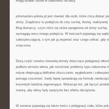
mogą działać różnie w zależności od bazy.
johnmasters-polska.pl jest również dla osób, które chcą dobrać pi
skóry. Znajdziesz tu podejście do cery suchej, tłustej, reaktywnej
Blog tłumaczy, czym różni się skóra spragniona od skóry suchej, 
wymagają nieco innego podejścia. W treściach pojawiają się wątki
zabezpieczającej, o tym jak ją wspierać oraz czego unikać, gdy sk
zmęczona.
Dużą część serwisu stanowią tematy dotyczące pielęgnacji włosów
podłoże wzrostu włosa, jak rozróżniać problemy typu zaburzona 
rutynę obejmującą delikatne złuszczanie, wygładzanie i zabezpiec
pomaga zrozumieć, kiedy lepiej sprawdzają się formuły nieobciąż
kosmetyki bardziej regenerujące. Wskazuje też, jak łączyć produ
maską, aby włosy były sprężyste bez efektu obciążenia.
W serwisie pojawiają się także treści o pielęgnacji ciała, które po