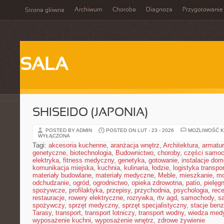
Archiwum
Choroba
Diagnoza
Przygotowanie
Strona główna
SALA
SHISEIDO (JAPONIA)
POSTED BY ADMIN
POSTED ON LUT - 23 - 2026
MOŻLIWOŚĆ 
WYŁĄCZONA
Tagi:
akcesoria kuchenne
,
aranżacja wnętrz
,
Architektura
,
armatu
genetyczne
,
biotechnologia
,
Budownictwo
,
choroby
,
części samo
elektryka
,
fitness medyczny
,
genetyka
,
gotowanie
,
instalacje do
komunikacja miejska
,
kuchnia
,
kulinaria
,
łodzie
,
logistyka transpo
materiały budowlane
,
materiały medyczne
,
Meble
,
mieszkanie
,
mo
odchudzanie
,
ogród
,
ogrodnictwo
,
opieka zdrowotna
,
patio
,
pielęgn
spożywcze
,
profilaktyka
,
przepisy
,
przychodnia
,
psychologia
,
rece
restauracje
,
rowery elektryczne
,
rozrywka
,
rtv agd
,
samochody
,
s
spożywczy
,
sprzęt medyczny
,
sprzęt specjalistyczny
,
stacje ben
Tarasy
,
transport
,
transport lotniczy
,
transport wodny
,
wiedza med
wyposażenie kuchni
,
wyposażenie wnętrz
,
zdrowe żywienie