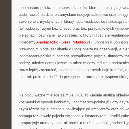
johnmasters-polska.pl to serwis dla osób, które interesują się św
podejmować bardziej przemyślane decyzje zakupowe oraz pielęgn
stworzone z myślą o tych, którzy lubią wiedzieć, co nakładają na ci
jak budować rutynę bez chaosu oraz bez przypadkowych wyborów.
pielęgnacji rozumianej jako system, w którym liczy się regularnoś
Polecamy
Amorepacific (Korea Południowa)
i Johnson & Johnson
przewodnim bloga jest dbanie o urodę oparta na obserwacji, a nie 
johnmasters-polska.pl pomaga porządkować pojęcia, tłumaczy r
bariery, między demakijażem, a także między redukcją podrażnień
może lepiej zrozumieć, dlaczego jeden kosmetyk daje komfort, a i
jak krok po kroku dojść do pielęgnacji, która realnie wspiera skórę
Na blogu ważne miejsce zajmuje INCI. To właśnie analiza składó
kosmetyki w sposób konkretny. johnmasters-polska.pl uczy czytan
czym różnią się substancje nawilżające od emolientów oraz od wa
pomaga też oswoić pojęcia związane z kosmetykami: środki zabe
kompozycje aromatyczne, alkohole, a także składniki „modne” i „g