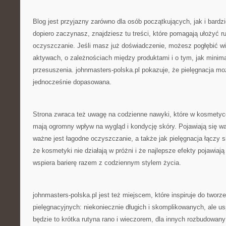
Blog jest przyjazny zarówno dla osób początkujących, jak i bard
dopiero zaczynasz, znajdziesz tu treści, które pomagają ułożyć r
oczyszczanie. Jeśli masz już doświadczenie, możesz pogłębić wi
aktywach, o zależnościach między produktami i o tym, jak minim
przesuszenia. johnmasters-polska.pl pokazuje, że pielęgnacja mo
jednocześnie dopasowana.
Strona zwraca też uwagę na codzienne nawyki, które w kosmetyc
mają ogromny wpływ na wygląd i kondycję skóry. Pojawiają się wąt
ważne jest łagodne oczyszczanie, a także jak pielęgnacja łączy 
że kosmetyki nie działają w próżni i że najlepsze efekty pojawiają
wspiera barierę razem z codziennym stylem życia.
johnmasters-polska.pl jest też miejscem, które inspiruje do tworz
pielęgnacyjnych: niekoniecznie długich i skomplikowanych, ale u
będzie to krótka rutyna rano i wieczorem, dla innych rozbudowany 