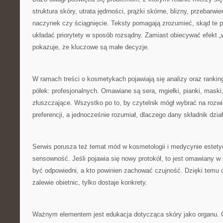
struktura skóry, utrata jędrności, prążki skórne, blizny, przebarwie
naczynek czy ściągnięcie. Teksty pomagają zrozumieć, skąd te p
układać priorytety w sposób rozsądny. Zamiast obiecywać efekt „
pokazuje, że kluczowe są małe decyzje.
W ramach treści o kosmetykach pojawiają się analizy oraz rankin
półek: profesjonalnych. Omawiane są sera, mgiełki, pianki, mask
złuszczające. Wszystko po to, by czytelnik mógł wybrać na roz
preferencji, a jednocześnie rozumiał, dlaczego dany składnik dzia
Serwis porusza też temat mód w kosmetologii i medycynie estetyczn
sensowność. Jeśli pojawia się nowy protokół, to jest omawiany w
być odpowiedni, a kto powinien zachować czujność. Dzięki temu cz
zalewie obietnic, tylko dostaje konkrety.
Ważnym elementem jest edukacja dotycząca skóry jako organu. C