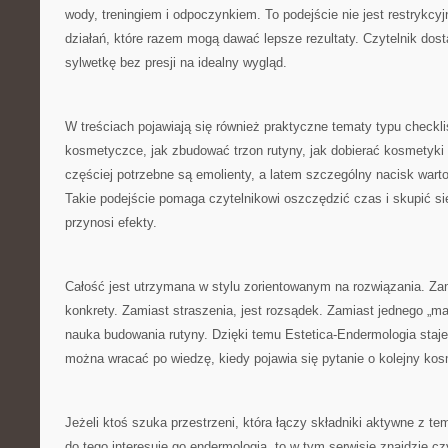
wody, treningiem i odpoczynkiem. To podejście nie jest restrykcyj
działań, które razem mogą dawać lepsze rezultaty. Czytelnik dosta
sylwetkę bez presji na idealny wygląd.
W treściach pojawiają się również praktyczne tematy typu checkli
kosmetyczce, jak zbudować trzon rutyny, jak dobierać kosmetyki 
częściej potrzebne są emolienty, a latem szczególny nacisk warto
Takie podejście pomaga czytelnikowi oszczędzić czas i skupić s
przynosi efekty.
Całość jest utrzymana w stylu zorientowanym na rozwiązania. Za
konkrety. Zamiast straszenia, jest rozsądek. Zamiast jednego „ma
nauka budowania rutyny. Dzięki temu Estetica-Endermologia staje
można wracać po wiedzę, kiedy pojawia się pytanie o kolejny ko
Jeżeli ktoś szuka przestrzeni, która łączy składniki aktywne z te
do tego interesuje go endermologia, to w tym serwisie znajdzie c