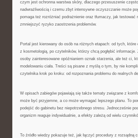
czym jest ochronna warstwa skóry, dlaczego przesuszenie często
nadwrażliwością i czemu zbyt intensywne oczyszczanie może po
pomaga też rozróżniać podrażnienie oraz tłumaczy, jak testować
zmniejszyć ryzyko zaostrzenia problemów.
Portal jest kierowany do osób na różnych etapach: od tych, które
z kosmetologią, po czytelników, którzy chcą pogłębić informacje. 
osoby zainteresowane opóźnianiem oznak starzenia, ale też ci, kt
modelowaniu ciała. Treści są pisane z myślą o tym, by nie kompl
czytelnika krok po kroku: od rozpoznania problemu do realnych de
W opisach zabiegów pojawiają się także tematy związane z komf
może być przyjemne, a co może wymagać lepszego planu. To p
podejść do gabinetu bez niepotrzebnego stresu. Jednocześnie pod
organizm reaguje indywidualnie, a efekty zależą od wielu czynnik
To źródło wiedzy pokazuje też, jak łączyć procedury z rozsądną