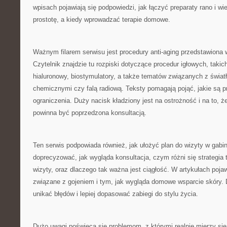
wpisach pojawiają się podpowiedzi, jak łączyć preparaty rano i w
prostotę, a kiedy wprowadzać terapie domowe.
Ważnym filarem serwisu jest procedury anti-aging przedstawiona 
Czytelnik znajdzie tu rozpiski dotyczące procedur igłowych, takic
hialuronowy, biostymulatory, a także tematów związanych z światł
chemicznymi czy falą radiową. Teksty pomagają pojąć, jakie są 
ograniczenia. Duży nacisk kładziony jest na ostrożność i na to, 
powinna być poprzedzona konsultacją.
Ten serwis podpowiada również, jak ułożyć plan do wizyty w gabine
doprecyzować, jak wygląda konsultacja, czym różni się strategia t
wizyty, oraz dlaczego tak ważna jest ciągłość. W artykułach pojaw
związane z gojeniem i tym, jak wygląda domowe wsparcie skóry. 
unikać błędów i lepiej dopasować zabiegi do stylu życia.
Dużo uwagi poświęca się problemom, z którymi realnie mierzy się