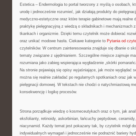
Estetica – Endermologia to portal tworzony z myślą o osobach, k
urodę i jednocześnie rozumieć, jak działają produkty do pielęgnac
medyczno-estetyczne oraz które terapie gabinetowe mają realne d
praktykę pielęgnacyjną z wiedzą o składnikach i mechanizmach 
tkankach i organizmie. Dzięki temu czytelnik może dobierać rozw
oraz unikać modowe hasła. Ciekawe kategorie to
Pytania od czyt
czytelników. W centrum zainteresowania znajduje się dbanie o skór
tematy związane z ujędrnianiem. Szczególne miejsce zajmuje ma
rozumiana jako zabieg wspierająca wygładzenie „skórki pomarańcz
Na stronie pojawiają się opisy wyjaśniające, jak może wyglądać 
można się realnie zakładać po regularnych spotkaniach oraz jak w
pielęgnacji domowej. W tekstach nie chodzi o natychmiastową me
konsekwencję i logikę procesów.
Strona porządkuje wiedzę o kosmeceutykach oraz o tym, jak ana
eksfolianty, retinoidy, askorbinian, łańcuchy peptydowe, ceramidy,
niacynamid. Każdy temat jest pokazany tak, by czytelnik mógł do
indywidualnych wymagań i jednocześnie nie podrażnić bariery hyd