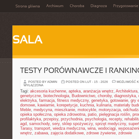
Archiwum
Choroba
Diagnoza
Przygotowanie
Strona główna
SALA
TESTY PORÓWNAWCZE I RANKIN
POSTED BY ADMIN
POSTED ON LUT - 15 - 2026
MOŻLIWOŚĆ 
WYŁĄCZONA
Tagi:
akcesoria kuchenne
,
apteka
,
aranżacja wnętrz
,
Architektura
genetyczne
,
biotechnologia
,
Budownictwo
,
choroby
,
diagnostyka
,
elektryka
,
farmacja
,
fitness medyczny
,
genetyka
,
gotowanie
,
gry 
domowe
,
kawiarnie
,
korepetycje
,
kuchnia
,
kulinaria
,
materiały bud
Meble
,
medycyna
,
mieszkanie
,
motocykle
,
motoryzacja
,
odchudz
opieka społeczna
,
opieka zdrowotna
,
patio
,
pielęgnacja roślin
,
pro
profilaktyka
,
przepisy
,
przychodnia
,
psychologia
,
recepty
,
rehabili
agd
,
samochody
,
sery
,
sklep spożywczy
,
sprzęt medyczny
,
super
Tarasy
,
transport
,
wiedza medyczna
,
wina
,
wodociągi
,
wyposażeni
wnętrz
,
zabawa
,
zajęcia dodatkowe
,
zdrowe żywienie
,
zdrowie