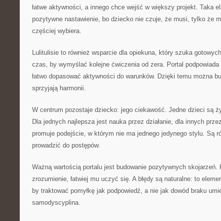
łatwe aktywności, a innego chce wejść w większy projekt. Taka e
pozytywne nastawienie, bo dziecko nie czuje, że musi, tylko że 
częściej wybiera.
Lulitulisie to również wsparcie dla opiekuna, który szuka gotowych
czas, by wymyślać kolejne ćwiczenia od zera. Portal podpowiada k
łatwo dopasować aktywności do warunków. Dzięki temu można bu
sprzyjają harmonii.
W centrum pozostaje dziecko: jego ciekawość. Jedne dzieci są ży
Dla jednych najlepsza jest nauka przez działanie, dla innych przez
promuje podejście, w którym nie ma jednego jedynego stylu. Są r
prowadzić do postępów.
Ważną wartością portalu jest budowanie pozytywnych skojarzeń. 
zrozumienie, łatwiej mu uczyć się. A błędy są naturalne: to elemen
by traktować pomyłkę jak podpowiedź, a nie jak dowód braku umiej
samodyscyplina.