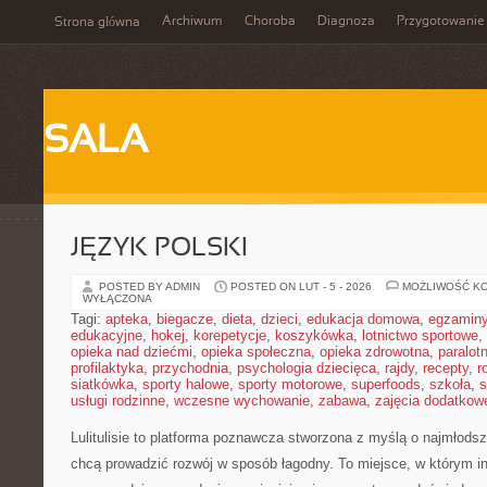
Archiwum
Choroba
Diagnoza
Przygotowanie
Strona główna
SALA
JĘZYK POLSKI
POSTED BY ADMIN
POSTED ON LUT - 5 - 2026
MOŻLIWOŚĆ K
WYŁĄCZONA
Tagi:
apteka
,
biegacze
,
dieta
,
dzieci
,
edukacja domowa
,
egzamin
edukacyjne
,
hokej
,
korepetycje
,
koszykówka
,
lotnictwo sportowe
,
opieka nad dziećmi
,
opieka społeczna
,
opieka zdrowotna
,
paralot
profilaktyka
,
przychodnia
,
psychologia dziecięca
,
rajdy
,
recepty
,
r
siatkówka
,
sporty halowe
,
sporty motorowe
,
superfoods
,
szkoła
,
s
usługi rodzinne
,
wczesne wychowanie
,
zabawa
,
zajęcia dodatkow
Lulitulisie to platforma poznawcza stworzona z myślą o najmłodszy
chcą prowadzić rozwój w sposób łagodny. To miejsce, w którym i