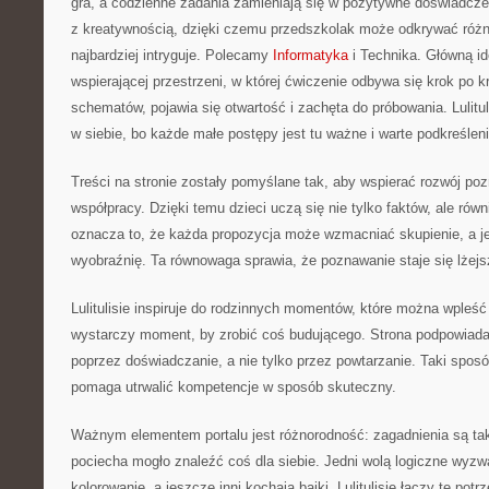
gra, a codzienne zadania zamieniają się w pozytywne doświadczen
z kreatywnością, dzięki czemu przedszkolak może odkrywać różne
najbardziej intryguje. Polecamy
Informatyka
i Technika. Główną id
wspierającej przestrzeni, w której ćwiczenie odbywa się krok po 
schematów, pojawia się otwartość i zachęta do próbowania. Lulit
w siebie, bo każde małe postępy jest tu ważne i warte podkreśleni
Treści na stronie zostały pomyślane tak, aby wspierać rozwój p
współpracy. Dzięki temu dzieci uczą się nie tylko faktów, ale ró
oznacza to, że każda propozycja może wzmacniać skupienie, a j
wyobraźnię. Ta równowaga sprawia, że poznawanie staje się lżejs
Lulitulisie inspiruje do rodzinnych momentów, które można wple
wystarczy moment, by zrobić coś budującego. Strona podpowiada i
poprzez doświadczanie, a nie tylko przez powtarzanie. Taki spos
pomaga utrwalić kompetencje w sposób skuteczny.
Ważnym elementem portalu jest różnorodność: zagadnienia są ta
pociecha mogło znaleźć coś dla siebie. Jedni wolą logiczne wyzwa
kolorowanie, a jeszcze inni kochają bajki. Lulitulisie łączy te potr