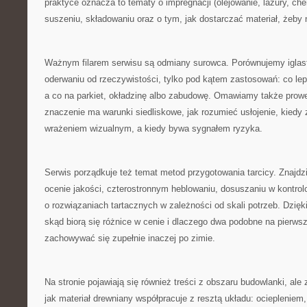
praktyce oznacza to tematy o impregnacji (olejowanie, lazury, ch
suszeniu, składowaniu oraz o tym, jak dostarczać materiał, żeby n
Ważnym filarem serwisu są odmiany surowca. Porównujemy iglast
oderwaniu od rzeczywistości, tylko pod kątem zastosowań: co lepi
a co na parkiet, okładzinę albo zabudowę. Omawiamy także prowe
znaczenie ma warunki siedliskowe, jak rozumieć usłojenie, kiedy 
wrażeniem wizualnym, a kiedy bywa sygnałem ryzyka.
Serwis porządkuje też temat metod przygotowania tarcicy. Znajdzie
ocenie jakości, czterostronnym heblowaniu, dosuszaniu w kontro
o rozwiązaniach tartacznych w zależności od skali potrzeb. Dzięk
skąd biorą się różnice w cenie i dlaczego dwa podobne na pierw
zachowywać się zupełnie inaczej po zimie.
Na stronie pojawiają się również treści z obszaru budowlanki, ale
jak materiał drewniany współpracuje z resztą układu: ocieplenie