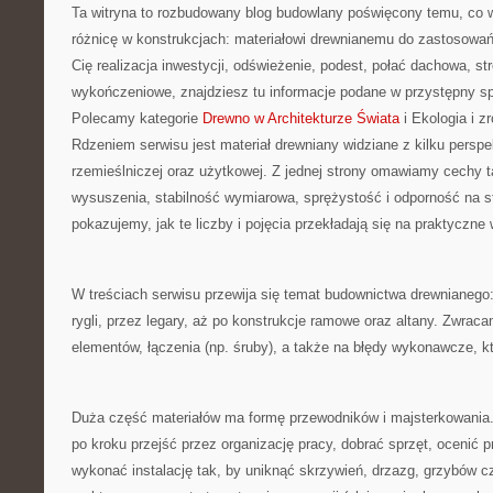
Ta witryna to rozbudowany blog budowlany poświęcony temu, co w
różnicę w konstrukcjach: materiałowi drewnianemu do zastosowań 
Cię realizacja inwestycji, odświeżenie, podest, połać dachowa, s
wykończeniowe, znajdziesz tu informacje podane w przystępny spo
Polecamy kategorie
Drewno w Architekturze Świata
i Ekologia i 
Rdzeniem serwisu jest materiał drewniany widziane z kilku persp
rzemieślniczej oraz użytkowej. Z jednej strony omawiamy cechy t
wysuszenia, stabilność wymiarowa, sprężystość i odporność na st
pokazujemy, jak te liczby i pojęcia przekładają się na praktyczne
W treściach serwisu przewija się temat budownictwa drewnianego
rygli, przez legary, aż po konstrukcje ramowe oraz altany. Zwra
elementów, łączenia (np. śruby), a także na błędy wykonawcze, kt
Duża część materiałów ma formę przewodników i majsterkowania
po kroku przejść przez organizację pracy, dobrać sprzęt, ocenić p
wykonać instalację tak, by uniknąć skrzywień, drzazg, grzybów 