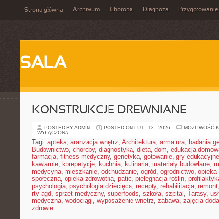
Archiwum
Choroba
Diagnoza
Przygotowanie
Strona główna
SALA
KONSTRUKCJE DREWNIANE
POSTED BY ADMIN
POSTED ON LUT - 13 - 2026
MOŻLIWOŚĆ 
WYŁĄCZONA
Tagi:
apteka
,
aranżacja wnętrz
,
Architektura
,
armatura
,
badania g
Budownictwo
,
choroby
,
diagnostyka
,
dieta
,
dom
,
edukacja domow
farmacja
,
fitness medyczny
,
genetyka
,
gotowanie
,
gry edukacyjne
kawiarnie
,
korepetycje
,
kuchnia
,
kulinaria
,
materiały budowlane
,
m
medycyna
,
mieszkanie
,
odchudzanie
,
ogród
,
ogrodnictwo
,
opieka
społeczna
,
opieka zdrowotna
,
patio
,
pielęgnacja roślin
,
profilaktyk
psychologia
,
psychologia dziecięca
,
recepty
,
rehabilitacja
,
remont
rtv agd
,
sprzęt medyczny
,
superfoods
,
szkoła
,
szpital
,
Tarasy
,
usł
medyczna
,
wodociągi
,
wyposażenie wnętrz
,
zabawa
,
zajęcia dod
zdrowie