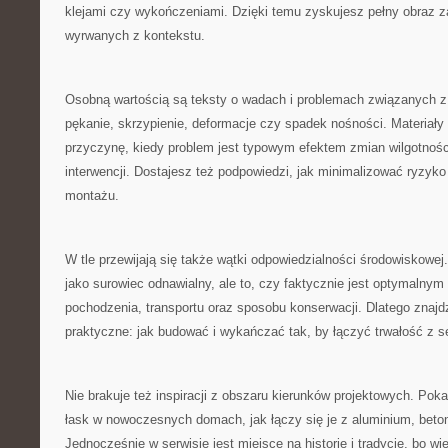
klejami czy wykończeniami. Dzięki temu zyskujesz pełny obraz 
wyrwanych z kontekstu.
Osobną wartością są teksty o wadach i problemach związanych z
pękanie, skrzypienie, deformacje czy spadek nośności. Materiały
przyczynę, kiedy problem jest typowym efektem zmian wilgotnoś
interwencji. Dostajesz też podpowiedzi, jak minimalizować ryzyko 
montażu.
W tle przewijają się także wątki odpowiedzialności środowiskowe
jako surowiec odnawialny, ale to, czy faktycznie jest optymalnym
pochodzenia, transportu oraz sposobu konserwacji. Dlatego znajd
praktyczne: jak budować i wykańczać tak, by łączyć trwałość z 
Nie brakuje też inspiracji z obszaru kierunków projektowych. Pok
łask w nowoczesnych domach, jak łączy się je z aluminium, bet
Jednocześnie w serwisie jest miejsce na historię i tradycję, bo w