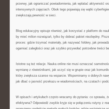
przerwy, jak ograniczać powiadomienia, jak wplatać aktywność ora
intensywnych zajęciach. Obok tego pojawiają się wątki cyberhigie
zwiększają pewność w sieci.
Blog edukacyjny opisuje również, jak korzystać z platform do nauk
by mieć milion rozwiązań, tylko by dobrać pakiet niezbędny. Pisz
proces: gdzie trzymać materiały, jak nazywać foldery, jak prowad
ogarniać zaległości oraz jak szybko przywołać potrzebne treści b
Istotne są też relacje. Nauka online nie musi oznaczać samotno
wymianę z rówieśnikami, jak uczyć się w grupie oraz jak komuni
który zwiększa szanse na wsparcie. Wspominamy o dobrych nawy
jak dbać o jasność przekazu w wiadomościach, na czatach i pod
W opisach i artykułach często wracamy do pytania: co sprawia, że
efektywna? Odpowiedź zwykle kryje się w połączeniu rutyny z rea
promujemy podejście metodą małych kroków, gdzie ważniejsze od 