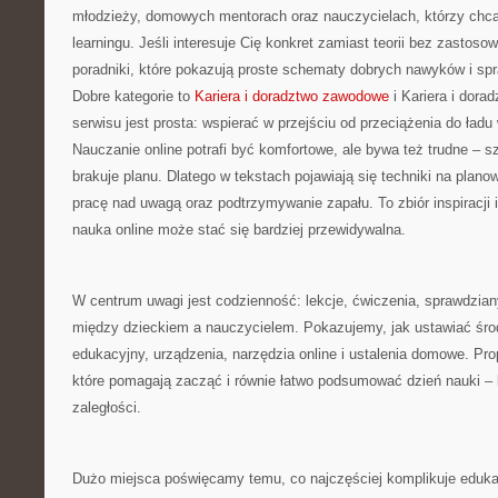
młodzieży, domowych mentorach oraz nauczycielach, którzy chc
learningu. Jeśli interesuje Cię konkret zamiast teorii bez zastoso
poradniki, które pokazują proste schematy dobrych nawyków i s
Dobre kategorie to
Kariera i doradztwo zawodowe
i Kariera i dora
serwisu jest prosta: wspierać w przejściu od przeciążenia do ładu 
Nauczanie online potrafi być komfortowe, ale bywa też trudne – s
brakuje planu. Dlatego w tekstach pojawiają się techniki na planow
pracę nad uwagą oraz podtrzymywanie zapału. To zbiór inspiracji 
nauka online może stać się bardziej przewidywalna.
W centrum uwagi jest codzienność: lekcje, ćwiczenia, sprawdzian
między dzieckiem a nauczycielem. Pokazujemy, jak ustawiać śro
edukacyjny, urządzenia, narzędzia online i ustalenia domowe. Pro
które pomagają zacząć i równie łatwo podsumować dzień nauki – 
zaległości.
Dużo miejsca poświęcamy temu, co najczęściej komplikuje edukacj