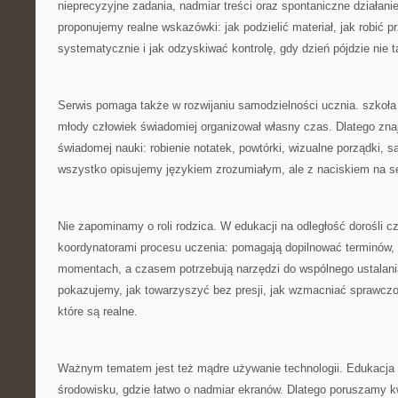
nieprecyzyjne zadania, nadmiar treści oraz spontaniczne działani
proponujemy realne wskazówki: jak podzielić materiał, jak robić p
systematycznie i jak odzyskiwać kontrolę, gdy dzień pójdzie nie t
Serwis pomaga także w rozwijaniu samodzielności ucznia. szkoła
młody człowiek świadomiej organizował własny czas. Dlatego znaj
świadomej nauki: robienie notatek, powtórki, wizualne porządki, s
wszystko opisujemy językiem zrozumiałym, ale z naciskiem na s
Nie zapominamy o roli rodzica. W edukacji na odległość dorośli cz
koordynatorami procesu uczenia: pomagają dopilnować terminów, 
momentach, a czasem potrzebują narzędzi do wspólnego ustalani
pokazujemy, jak towarzyszyć bez presji, jak wzmacniać sprawczoś
które są realne.
Ważnym tematem jest też mądre używanie technologii. Edukacja o
środowisku, gdzie łatwo o nadmiar ekranów. Dlatego poruszamy kw