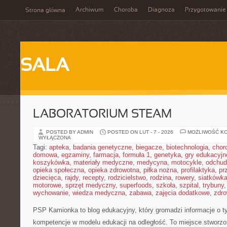
Archiwum
Choroba
Diagnoza
Przygotowanie
Strona główna
SALA
LABORATORIUM STEAM
POSTED BY ADMIN
POSTED ON LUT - 7 - 2026
MOŻLIWOŚĆ K
WYŁĄCZONA
Tagi:
apteka
,
badania genetyczne
,
biegacze
,
biotechnologia
,
chor
domowa
,
egzaminy
,
farmacja
,
formuła 1
,
genetyka
,
gry edukacyjn
koszykówka
,
materiały medyczne
,
medycyna
,
motocykle
,
odchud
opieka społeczna
,
opieka zdrowotna
,
piłka nożna
,
profilaktyka
,
pr
dziecięca
,
rajdy
,
recepty
,
rodzicielstwo
,
rodzina
,
rowery
,
siatkówk
motorowe
,
sprzęt medyczny
,
superfoods
,
szkoła
,
szpital
,
trybuny
wychowanie
,
wiedza medyczna
,
zabawa
,
zajęcia dodatkowe
,
zdro
PSP Kamionka to blog edukacyjny, który gromadzi informacje o 
kompetencje w modelu edukacji na odległość. To miejsce stworzo