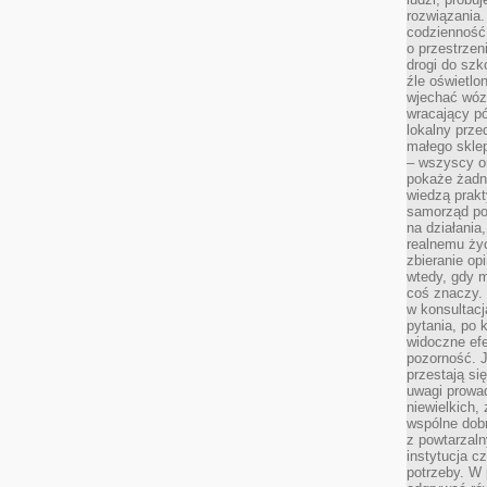
rozwiązania.
codzienność,
o przestrzen
drogi do szko
źle oświetlo
wjechać wóz
wracający p
lokalny prze
małego sklep
– wszyscy on
pokaże żadna
wiedzą prakt
samorząd pot
na działania
realnemu życ
zbieranie op
wtedy, gdy m
coś znaczy. 
w konsultacj
pytania, po 
widoczne efe
pozorność. J
przestają si
uwagi prowa
niewielkich,
wspólne dobro
z powtarzaln
instytucja c
potrzeby. W 