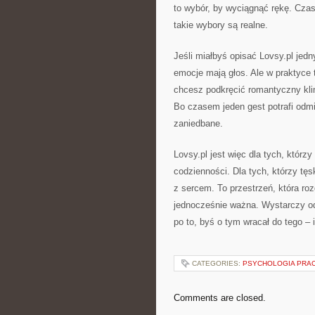
to wybór, by wyciągnąć rękę. Cza
takie wybory są realne.
Jeśli miałbyś opisać Lovsy.pl jed
emocje mają głos. Ale w praktyce 
chcesz podkręcić romantyczny klim
Bo czasem jeden gest potrafi odmi
zaniedbane.
Lovsy.pl jest więc dla tych, którz
codzienności. Dla tych, którzy tęsk
z sercem. To przestrzeń, która r
jednocześnie ważna. Wystarczy odr
po to, byś o tym wracał do tego – 
CATEGORIES:
PSYCHOLOGIA PRA
Comments are closed.