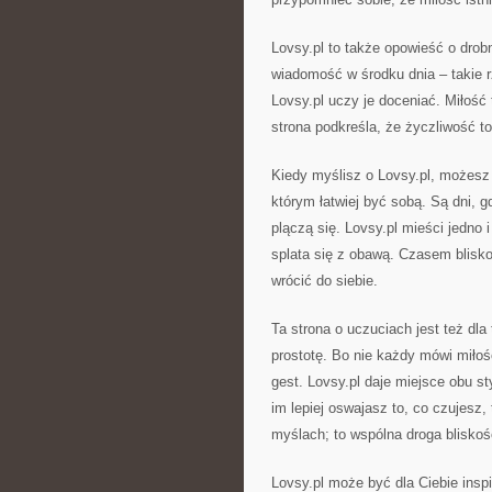
Lovsy.pl to także opowieść o drob
wiadomość w środku dnia – takie rz
Lovsy.pl uczy je doceniać. Miłość 
strona podkreśla, że życzliwość t
Kiedy myślisz o Lovsy.pl, możesz 
którym łatwiej być sobą. Są dni, 
plączą się. Lovsy.pl mieści jedno
splata się z obawą. Czasem blisk
wrócić do siebie.
Ta strona o uczuciach jest też dla 
prostotę. Bo nie każdy mówi miłoś
gest. Lovsy.pl daje miejsce obu st
im lepiej oswajasz to, co czujesz,
myślach; to wspólna droga bliskoś
Lovsy.pl może być dla Ciebie insp