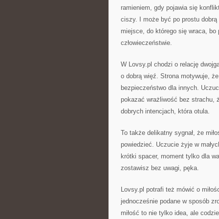
ramieniem, gdy pojawia się konfl
ciszy. I może być po prostu dobrą 
miejsce, do którego się wraca, bo
człowieczeństwie.
W Lovsy.pl chodzi o relację dwojg
o dobrą więź. Strona motywuje, że 
bezpieczeństwo dla innych. Uczuci
pokazać wrażliwość bez strachu, ż
dobrych intencjach, która otula.
To także delikatny sygnał, że miło
powiedzieć. Uczucie żyje w małych
krótki spacer, moment tylko dla wa
zostawisz bez uwagi, pęka.
Lovsy.pl potrafi też mówić o miło
jednocześnie podane w sposób zro
miłość to nie tylko idea, ale cod