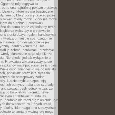
 Ogromną rolę odgrywa tu
 bo to ona najtrafniej pokazuje prawdę
i. Dziecko, które nie ma bezpiecznej
ły, senior, który boi się przejść przez
ny skwer, młody rodzic, który nie może
kiem do autobusu, pracownik
óźno do domu przez zaniedbany teren,
dsiębiorca walczący o przetrwanie
u w cieniu dużych galerii handlowych
i wiedzą o mieście coś, czego nie
 makieta. Ich doświadczenie jest
yczną i bardzo konkretną. Jeśli
rafi je zebrać, porównać i przełożyć
, wtedy planowanie staje się bliższe
iu. Nie chodzi jednak wyłącznie o
inii. Prawdziwa zmiana zaczyna się
ieszkańcy mają poczucie, że ich głos
Wiele osób zniechęciło się do udziału
ach, ponieważ przez lata słyszało
których nie następowały żadne
kty. Ludzie szybko rozpoznają
eśli ich pomysły trafiają do szuflady,
ę angażować. Jeśli jednak widzą, że
dzą do konkretnych korekt, nawet
 zaczynają traktować miasto jak
. Zaufanie nie rodzi się z obietnic, ale
ych doświadczeń, w których urząd,
zy lokalny lider reaguje na rzeczywiste
połowie tej zmiany ważną rolę mogą