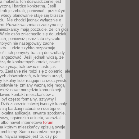
 makieta. Ich doświadczenie jest
yczną i bardzo konkretną. Jeśli
rafi je zebrać, porównać i przełożyć
, wtedy planowanie staje się bliższe
iu. Nie chodzi jednak wyłącznie o
inii. Prawdziwa zmiana zaczyna się
ieszkańcy mają poczucie, że ich głos
Wiele osób zniechęciło się do udziału
ach, ponieważ przez lata słyszało
których nie następowały żadne
kty. Ludzie szybko rozpoznają
eśli ich pomysły trafiają do szuflady,
ę angażować. Jeśli jednak widzą, że
dzą do konkretnych korekt, nawet
 zaczynają traktować miasto jak
. Zaufanie nie rodzi się z obietnic, ale
ych doświadczeń, w których urząd,
zy lokalny lider reaguje na rzeczywiste
połowie tej zmiany ważną rolę mogą
wnież nowe narzędzia komunikacji.
dawno kontakt mieszkańców z
był często formalny, sztywny i
 Dziś znacznie łatwiej tworzyć kanały
e są bardziej naturalne i dostępne.
lokalna aplikacja, otwarte spotkanie,
czy, sąsiedzka ankieta, warsztat
 albo nawet internetowe
forum
a którym mieszkańcy opisują swoje
 problemy. Samo narzędzie nie jest
e. Najważniejsze jest to, czy po