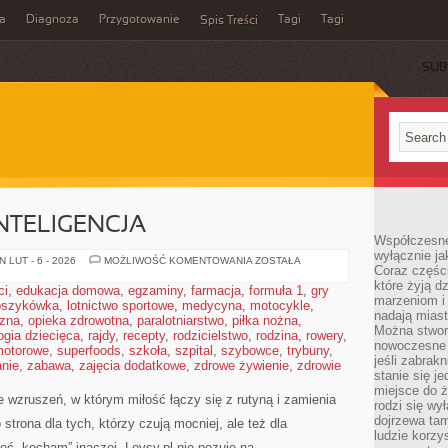
a
Diagnoza
Przygotowanie
Tagi
Tagi
Spis Treści
SUB
NTELIGENCJA
Współczesne
wyłącznie jak
EMOCJONALNA
 LUT - 6 - 2026
MOŻLIWOŚĆ KOMENTOWANIA
ZOSTAŁA
Coraz części
INTELIGENCJA
które żyją d
ci
,
edukacja domowa
,
egzaminy
,
farmacja
,
formuła 1
,
gry
marzeniom i
oszykówka
,
lotnictwo sportowe
,
medycyna
,
motocykle
,
nadają miast
czna
,
opieka zdrowotna
,
paralotniarstwo
,
piłka nożna
,
Można stworz
ogia dziecięca
,
rajdy
,
recepty
,
rodzicielstwo
,
rodzina
,
rowery
,
nowoczesne c
motorowe
,
superfoods
,
szkoła
,
szpital
,
szybowce
,
trybuny
,
jeśli zabrak
nie
,
zabawa
,
zajęcia dodatkowe
,
zdrowe żywienie
,
zdrowie
stanie się j
miejsce do ż
e wzruszeń, w którym miłość łączy się z rutyną i zamienia
rodzi się wy
dojrzewa tam
trona dla tych, którzy czują mocniej, ale też dla
ludzie korzy
eć „kocham” inaczej. Lovsy.pl nie pozuje na