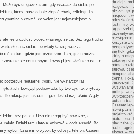
drugiej stron
ikt. Może być drogowskazem, gdy wracasz do siebie po
reagować. T
nie zastąpi 
lekturą, kiedy masz ochotę złapać chwilę refleksji. To
miejscem, w 
 przypomina o czymś, co wciąż jest najważniejsze: o
mieszkańców 
jest mniej w
są potrzebni
przewidywać 
rozwiązania.
a, ale też o czułość wobec własnego serca. Bez tego trudno
korzysta z d
warto słuchać siebie, bo wtedy łatwiej tworzyć
perspektywę 
się tłok, gd
e rośnie tam, gdzie jest przestrzeń. Tam, gdzie można
którym miejs
zabawę i dl
e zostanie się odrzuconym. Lovsy.pl jest właśnie o tym: o
mimo kosztow
surowa, czę
nieuporządko
cenna. Pokaz
ść potrzebuje regularnej troski. Nie wystarczy raz
zauważyć, że
wyzwaniami p
 rytuałach. Lovsy.pl podpowiada, by tworzyć takie rytuały:
próbują wszy
s. Bo relacja jest jak dom – gdy dokładasz, rośnie. A gdy
wyprzedzenie
potrafią tes
Czasem lepi
rozwiązanie i
projektować 
ści lekko, bez patosu. Uczucia mogą być poważne, a
nietrafione
zumiały. Dzięki temu łatwiej wdrożyć w codzienność. Bo
plac zabaw, 
ruchu, ogró
zienny wybór. Czasem to wybór, by odłożyć telefon. Czasem
skweru – to 