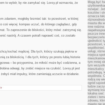
Mogą być fo
sem to wybór, by nie zamykać się. Lovsy.pl wzmacnia, że
użytkownikam
rozwijać. Je
kosztów i st
oznacza tak
nym zdaniem, mogłoby brzmieć tak: to przestrzeń, w której
różnorodnośc
miasta dla w
to coś więcej: kompas uczuć, do którego zaglądasz, gdy
inne rodzina
at. To zaproszenie do bliskości, który mówi: zatrzymaj się.
niepełnospra
jeszcze inne
enić nastrój. A czasem potrafi naprawić coś, co zostało
bezpieczeńst
ujednolicić t
przestrzeń, 
współistnieć
usługi, różn
y chcą kochać mądrzej. Dla tych, którzy szukają piękna w
miejsca spot
nią za bliskością. I dla tych, którzy po prostu lubią historie
mieszkaniow
tym mniej sk
ozgrzewa – bo przypomina, że miłość może być codzienna, a
tym wszystki
obina odwagi, by zrobić miejsce na czułość. Lovsy.pl jest
mieszkańcy u
potrzebują, 
i żebyś miał impulsy, które zamieniają uczucie w działanie.
wspólnota. C
rodzą się wi
ogród sąsied
ludzie zaczy
CY
wymianę ksi
lokalna sieć
zieleni i te
zdrowiu, kli
miasto nie j