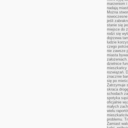
marzeniom i
nadają miast
Można stworz
nowoczesne c
jeśli zabrak
stanie się j
miejsce do ż
rodzi się wy
dojrzewa tam
ludzie korzy
czego potrze
nie zawsze p
miasta bywał
założeniach.
dzielnice fu
mieszkańcy 
rozwiązań. D
znacznie bar
się po mieśc
Zatrzymuje s
skraca drogę
schodach za
spotyka sąsi
oficjalnie wy
małych zach
wielu raport
mieszkańców,
problemu. Tr
Zamiast wal
ludzi, próbu