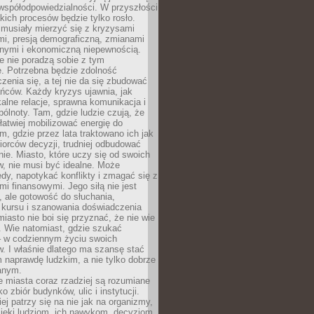
współodpowiedzialności. W przyszłości
kich procesów będzie tylko rosło.
 musiały mierzyć się z kryzysami
mi, presją demograficzną, zmianami
znymi i ekonomiczną niepewnością.
e nie poradzą sobie z tym
e. Potrzebna będzie zdolność
zenia się, a tej nie da się zbudować
ńców. Każdy kryzys ujawnia, jak
alne relacje, sprawna komunikacja i
ólnoty. Tam, gdzie ludzie czują, że
łatwiej mobilizować energię do
am, gdzie przez lata traktowano ich jak
iorców decyzji, trudniej odbudować
e. Miasto, które uczy się od swoich
, nie musi być idealne. Może
ędy, napotykać konflikty i zmagać się z
mi finansowymi. Jego siłą nie jest
 ale gotowość do słuchania,
 kursu i szanowania doświadczenia
miasto nie boi się przyznać, że nie wie
. Wie natomiast, gdzie szukać
– w codziennym życiu swoich
. I właśnie dlatego ma szansę stać
 naprawdę ludzkim, a nie tylko dobrze
anym.
 miasta coraz rzadziej są rozumiane
o zbiór budynków, ulic i instytucji.
ej patrzy się na nie jak na organizmy,
zięki ludziom, ich nawykom, decyzjom,