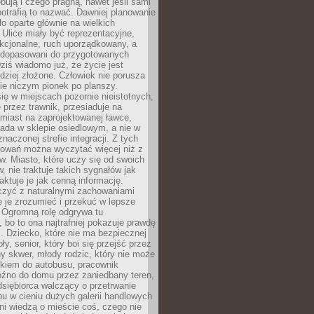
bują i czego pragną, nawet jeśli sami
otrafią to nazwać. Dawniej planowanie
o oparte głównie na wielkich
 Ulice miały być reprezentacyjne,
nkcjonalne, ruch uporządkowany, a
dopasowani do przygotowanych
ziś wiadomo już, że życie jest
dziej złożone. Człowiek nie porusza
ie niczym pionek po planszy.
ię w miejscach pozornie nieistotnych,
 przez trawnik, przesiaduje na
miast na zaprojektowanej ławce,
ada w sklepie osiedlowym, a nie w
znaczonej strefie integracji. Z tych
owań można wyczytać więcej niż z
ów. Miasto, które uczy się od swoich
 nie traktuje takich sygnałów jak
aktuje je jak cenną informację.
czyć z naturalnymi zachowaniami
je je zrozumieć i przekuć w lepsze
 Ogromną rolę odgrywa tu
 bo to ona najtrafniej pokazuje prawdę
i. Dziecko, które nie ma bezpiecznej
ły, senior, który boi się przejść przez
ny skwer, młody rodzic, który nie może
kiem do autobusu, pracownik
óźno do domu przez zaniedbany teren,
dsiębiorca walczący o przetrwanie
u w cieniu dużych galerii handlowych
i wiedzą o mieście coś, czego nie