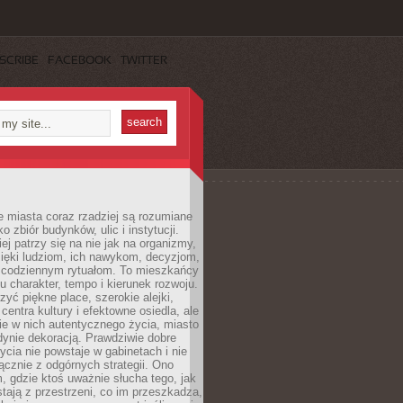
SCRIBE
FACEBOOK
TWITTER
 miasta coraz rzadziej są rozumiane
o zbiór budynków, ulic i instytucji.
ej patrzy się na nie jak na organizmy,
zięki ludziom, ich nawykom, decyzjom,
 codziennym rytuałom. To mieszkańcy
u charakter, tempo i kierunek rozwoju.
yć piękne place, szerokie alejki,
entra kultury i efektowne osiedla, ale
nie w nich autentycznego życia, miasto
edynie dekoracją. Prawdziwie dobre
ycia nie powstaje w gabinetach i nie
łącznie z odgórnych strategii. Ono
, gdzie ktoś uważnie słucha tego, jak
stają z przestrzeni, co im przeszkadza,