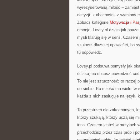
wyreżyserowaną miłość – zamiast 
decyzji: z obecności, z wymiany my
Zobacz kategorie
Motywacja i Pas
emocje, Lovsy.pl działa jak pauza
myśli klarują się w sens. Czasem 
szukasz dłuższej opowieści, bo syt
tu odpowiedź.
Lovsy.pl podsuwa pomysły jak oka
ściska, bo chcesz powiedzieć co
To nie jest sztuczność; to raczej
do siebie. Bo miłość ma wiele tw
każda z nich zasługuje na język, k
To przestrzeń dla zakochanych, któ
którzy szukają, którzy uczą się mił
inna. Czasem jesteś w motylach 
przechodzisz przez czas prób i p
przypomnieć sobie, że miłość istn