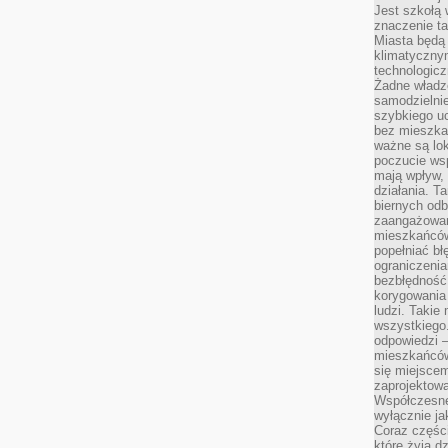
Jest szkołą 
znaczenie ta
Miasta będą
klimatyczny
technologic
Żadne władz
samodzielni
szybkiego uc
bez mieszka
ważne są lok
poczucie wsp
mają wpływ, 
działania. T
biernych odb
zaangażowani
mieszkańców
popełniać bł
ograniczenia
bezbłędność,
korygowania
ludzi. Takie 
wszystkiego
odpowiedzi 
mieszkańców
się miejscem
zaprojektow
Współczesne
wyłącznie jak
Coraz części
które żyją d