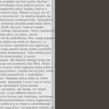
ie znajduje się ktoś gotów słuchać i
echnologia może jedynie pomóc, ale
prawdziwej relacji między ludźmi a
którym żyją. Miasto uczące się od
rozumie też, że wiedza lokalna nie
artościowa od eksperckiej. Specjaliści
, ponieważ potrafią analizować dane,
skutki decyzji i tworzyć trwałe
 Jednak mieszkaniec, który codziennie
anej ulicy czy placu, wnosi
nie do podrobienia. Wie, kiedy pojawia
zie zbiera się woda po deszczu, w
cu dzieci spontanicznie organizują
aczego pewien skwer świeci pustkami
nej modernizacji. Taka wiedza jest
sto emocjonalna, czasem
wana, ale właśnie dlatego bywa tak
uje rzeczywistość bez filtra. Warto
 miasta, które najlepiej radzą sobie z
rzyszłości, zwykle nie są tymi, które
stko przewidzieć z wieloletnim
m. Najlepiej radzą sobie te, które
tować, poprawiać i uczyć się w ruchu.
ej wprowadzić tymczasowe
 sprawdzić, jak działa, niż latami
coś, co po oddaniu okaże się
. Tymczasowy pas rowerowy, sezonowy
eksperymentalna zmiana organizacji
d społeczny w miejscu zaniedbanego
nie muszą być rozwiązania ostateczne.