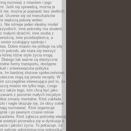
rmą rozmowy z miastem i jego
i. Jeśli się sprawdzą, można je
śli nie, można je poprawić bez wielkich
rat. Uczenie się od mieszkańców
że większą pokorę wobec
i. Nie istnieje jeden idealny model
szystkich. Inne potrzeby ma student,
 z małymi dziećmi, inne osoba z
wnością, inne przedsiębiorca, a
 senior szukający spokoju i
wa. Dobre miasto nie próbuje na siłę
ych potrzeb, ale stara się tworzyć
w której różne style życia mogą
. Dlatego tak ważne są elastyczne
orodne formy transportu, dostępne
kań i zrównoważona polityka
a. Im bardziej złożone społeczeństwo,
uteczne stają się proste recepty. W
m szczególnie interesujące jest to, że
czą miasto nie tylko tego, czego
lecz także tego, kim chcą być jako
zasami z pozornie małych inicjatyw
elkie zmiany mentalne. Ktoś zakłada
zki i nagle okazuje się, że obcy sobie
nają rozmawiać. Ktoś organizuje
ążek i po pewnym czasie rośnie
 zaufania. Ktoś zgłasza potrzebę więcej
mat estetyki przeradza się w dyskusję o
macie i jakości życia. To pokazuje, że
est jedynie administracyjną jednostką.