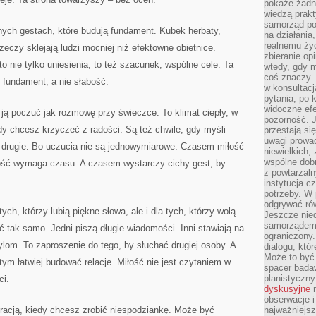
pokaże żadna
wiedzą prakt
samorząd pot
nych gestach, które budują fundament. Kubek herbaty,
na działania
realnemu życ
eczy sklejają ludzi mocniej niż efektowne obietnice.
zbieranie op
to nie tylko uniesienia; to też szacunek, wspólne cele. Ta
wtedy, gdy m
coś znaczy. 
o fundament, a nie słabość.
w konsultacj
pytania, po 
widoczne efe
ją poczuć jak rozmowę przy świeczce. To klimat ciepły, w
pozorność. J
gdy chcesz krzyczeć z radości. Są też chwile, gdy myśli
przestają si
uwagi prowa
 i drugie. Bo uczucia nie są jednowymiarowe. Czasem miłość
niewielkich,
wspólne dobro
ość wymaga czasu. A czasem wystarczy cichy gest, by
z powtarzaln
instytucja c
potrzeby. W 
odgrywać ró
tych, którzy lubią piękne słowa, ale i dla tych, którzy wolą
Jeszcze nie
samorządem 
ć tak samo. Jedni piszą długie wiadomości. Inni stawiają na
ograniczony.
ylom. To zaproszenie do tego, by słuchać drugiej osoby. A
dialogu, któr
Może to być 
 tym łatwiej budować relacje. Miłość nie jest czytaniem w
spacer badaw
planistyczny
ci.
dyskusyjne
n
obserwacje i
iracją, kiedy chcesz zrobić niespodziankę. Może być
najważniejsz