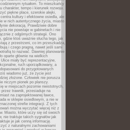
 codziennym rytuałom. To mieszkańcy
u charakter, tempo i kierunek rozwoju.
yć piękne place, szerokie alejki,
entra kultury i efektowne osiedla, ale
nie w nich autentycznego życia, miasto
edynie dekoracją. Prawdziwie dobre
ycia nie powstaje w gabinetach i nie
łącznie z odgórnych strategii. Ono
, gdzie ktoś uważnie słucha tego, jak
stają z przestrzeni, co im przeszkadza,
bują i czego pragną, nawet jeśli sami
otrafią to nazwać. Dawniej planowanie
o oparte głównie na wielkich
 Ulice miały być reprezentacyjne,
nkcjonalne, ruch uporządkowany, a
dopasowani do przygotowanych
ziś wiadomo już, że życie jest
dziej złożone. Człowiek nie porusza
ie niczym pionek po planszy.
ię w miejscach pozornie nieistotnych,
 przez trawnik, przesiaduje na
miast na zaprojektowanej ławce,
ada w sklepie osiedlowym, a nie w
znaczonej strefie integracji. Z tych
owań można wyczytać więcej niż z
ów. Miasto, które uczy się od swoich
 nie traktuje takich sygnałów jak
aktuje je jak cenną informację.
czyć z naturalnymi zachowaniami
je je zrozumieć i przekuć w lepsze