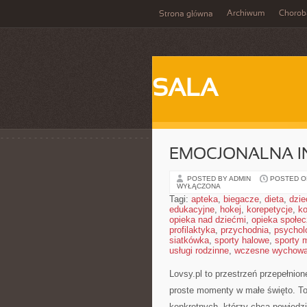
Archiwum
Chorob
Strona główna
SALA
EMOCJONALNA I
POSTED BY ADMIN
POSTED ON
WYŁĄCZONA
Tagi:
apteka
,
biegacze
,
dieta
,
dzie
edukacyjne
,
hokej
,
korepetycje
,
k
opieka nad dziećmi
,
opieka społe
profilaktyka
,
przychodnia
,
psychol
siatkówka
,
sporty halowe
,
sporty 
usługi rodzinne
,
wczesne wychowa
Lovsy.pl to przestrzeń przepełnion
proste momenty w małe święto. To s
konkretnych, którzy chcą powiedzi