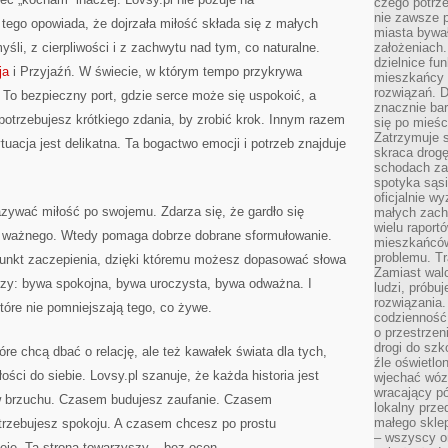
czego potrze
nie zawsze p
tego opowiada, że dojrzała miłość składa się z małych
miasta bywał
śli, z cierpliwości i z zachwytu nad tym, co naturalne.
założeniach.
dzielnice fu
ja
i Przyjaźń. W świecie, w którym tempo przykrywa
mieszkańcy 
rozwiązań. D
. To bezpieczny port, gdzie serce może się uspokoić, a
znacznie bar
potrzebujesz krótkiego zdania, by zrobić krok. Innym razem
się po mieśc
Zatrzymuje s
uacja jest delikatna. Ta bogactwo emocji i potrzeb znajduje
skraca drogę
schodach za
spotyka sąsi
oficjalnie wy
zywać miłość po swojemu. Zdarza się, że gardło się
małych zach
wielu raport
ś ważnego. Wtedy pomaga dobrze dobrane sformułowanie.
mieszkańców,
problemu. Tr
 punkt zaczepienia, dzięki któremu możesz dopasować słowa
Zamiast wal
arzy: bywa spokojna, bywa uroczysta, bywa odważna. I
ludzi, próbu
rozwiązania.
tóre nie pomniejszają tego, co żywe.
codzienność,
o przestrzen
drogi do szko
re chcą dbać o relację, ale też kawałek świata dla tych,
źle oświetlo
ości do siebie. Lovsy.pl szanuje, że każda historia jest
wjechać wóz
wracający p
w brzuchu. Czasem budujesz zaufanie. Czasem
lokalny prze
małego sklep
otrzebujesz spokoju. A czasem chcesz po prostu
– wszyscy on
ieje. Ta strona towarzyszy – bez ocen.