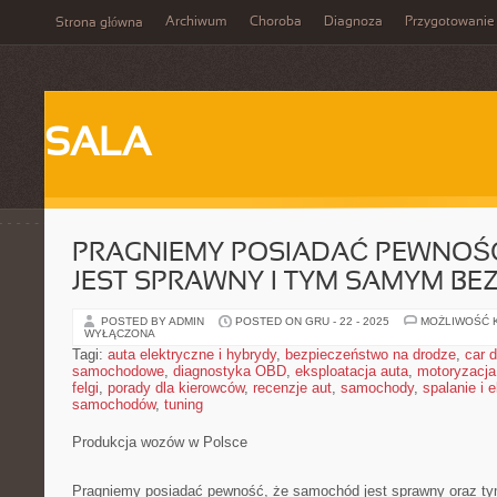
Archiwum
Choroba
Diagnoza
Przygotowanie
Strona główna
SALA
PRAGNIEMY POSIADAĆ PEWNOŚĆ
JEST SPRAWNY I TYM SAMYM BE
POSTED BY ADMIN
POSTED ON GRU - 22 - 2025
MOŻLIWOŚĆ 
WYŁĄCZONA
Tagi:
auta elektryczne i hybrydy
,
bezpieczeństwo na drodze
,
car d
samochodowe
,
diagnostyka OBD
,
eksploatacja auta
,
motoryzacja
felgi
,
porady dla kierowców
,
recenzje aut
,
samochody
,
spalanie i 
samochodów
,
tuning
Produkcja wozów w Polsce
Pragniemy posiadać pewność, że samochód jest sprawny oraz t