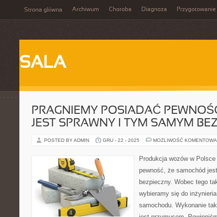
Archiwum
Choroba
Diagnoza
Przygotowanie
Strona główna
SALA
PRAGNIEMY POSIADAĆ PEWNOŚĆ
JEST SPRAWNY I TYM SAMYM BE
POSTED BY ADMIN
GRU - 22 - 2025
MOŻLIWOŚĆ KOMENTOWA
Produkcja wozów w Polsce
pewność, że samochód jes
bezpieczny. Wobec tego ta
wybieramy się do inżynieria
samochodu. Wykonanie taki
jest przymusem. Powinniśm