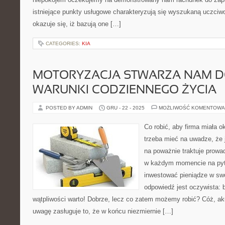
istniejące punkty usługowe charakteryzują się wyszukaną uczciwo
okazuje się, iż bazują one […]
CATEGORIES:
KIA
MOTORYZACJA STWARZA NAM D
WARUNKI CODZIENNEGO ŻYCIA
POSTED BY ADMIN
GRU - 22 - 2025
MOŻLIWOŚĆ KOMENTOWA
Co robić, aby firma miała o
trzeba mieć na uwadze, że j
na poważnie traktuje prowad
w każdym momencie na pyt
inwestować pieniądze w swoj
odpowiedź jest oczywista: 
wątpliwości warto! Dobrze, lecz co zatem możemy robić? Cóż, aku
uwagę zasługuje to, że w końcu niezmiernie […]