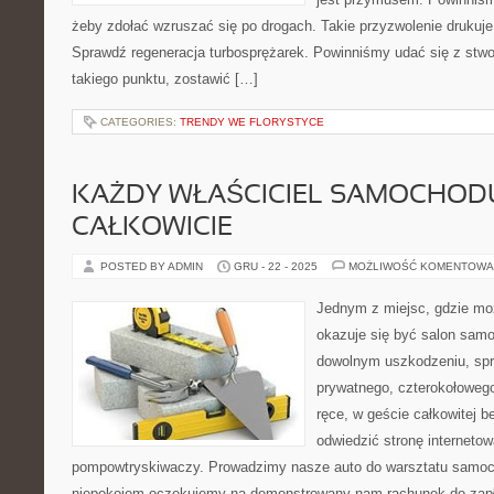
żeby zdołać wzruszać się po drogach. Takie przyzwolenie drukuje 
Sprawdź regeneracja turbosprężarek. Powinniśmy udać się z stw
takiego punktu, zostawić […]
CATEGORIES:
TRENDY WE FLORYSTYCE
KAŻDY WŁAŚCICIEL SAMOCHOD
CAŁKOWICIE
POSTED BY ADMIN
GRU - 22 - 2025
MOŻLIWOŚĆ KOMENTOWA
Jednym z miejsc, gdzie m
okazuje się być salon sam
dowolnym uszkodzeniu, spr
prywatnego, czterokołowego
ręce, w geście całkowitej b
odwiedzić stronę interneto
pompowtryskiwaczy. Prowadzimy nasze auto do warsztatu samo
niepokojem oczekujemy na demonstrowany nam rachunek do zapła