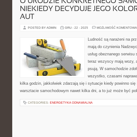
O URODZIE KONKRETNEGO SA
NIEKIEDY DECYDUJE JEGO KOLOR
AUT
POSTED BY ADMIN
GRU - 22 - 2025
MOŻLIWOŚĆ KOMENTOWA
Ludność są narażeni na prz
mają do czynienia Nadzwycz
usług obeznanego serwisu 
teraz wszyscy mają wozy, a
psują. W samochodzie zdoł
wszystko, czasami naprawa
kilka godzin, jakkolwiek zdarzają się i sytuacje kiedy powinno s
warsztacie samochodowym nawet kilka dni, a to już może być po
CATEGORIES:
ENERGETYKA ODNAWIALNA