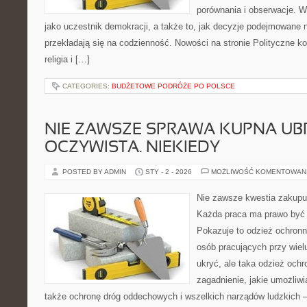
porównania i obserwacje. W
jako uczestnik demokracji, a także to, jak decyzje podejmowane
przekładają się na codzienność. Nowości na stronie Polityczne konf
religia i […]
CATEGORIES:
BUDŻETOWE PODRÓŻE PO POLSCE
NIE ZAWSZE SPRAWA KUPNA UBR
OCZYWISTA. NIEKIEDY
POSTED BY ADMIN
STY - 2 - 2026
MOŻLIWOŚĆ KOMENTOWAN
Nie zawsze kwestia zakupu 
Każda praca ma prawo być 
Pokazuje to odzież ochronna
osób pracujących przy wielu
ukryć, ale taka odzież och
zagadnienie, jakie umożliwia
także ochronę dróg oddechowych i wszelkich narządów ludzkich –