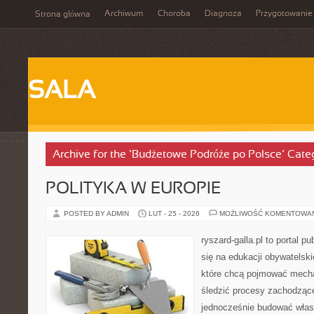
Archiwum
Choroba
Diagnoza
Przygotowanie
Strona główna
SALA
Archive for the ‘Budżetowe Podróże po Polsce’ Cate
POLITYKA W EUROPIE
POSTED BY ADMIN
LUT - 25 - 2026
MOŻLIWOŚĆ KOMENTOWA
ryszard-galla.pl to portal p
się na edukacji obywatelski
które chcą pojmować mecha
śledzić procesy zachodząc
jednocześnie budować włas