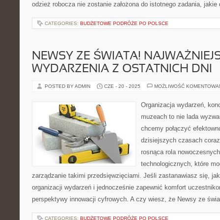
odzież robocza nie zostanie założona do istotnego zadania, jakie
CATEGORIES:
BUDŻETOWE PODRÓŻE PO POLSCE
NEWSY ZE ŚWIATA! NAJWAŻNIEJ
WYDARZENIA Z OSTATNICH DNI
POSTED BY ADMIN
CZE - 20 - 2025
MOŻLIWOŚĆ KOMENTOWA
Organizacja wydarzeń, kon
muzeach to nie lada wyzwa
chcemy połączyć efektown
dzisiejszych czasach coraz
rosnąca rola nowoczesnych 
technologicznych, które mo
zarządzanie takimi przedsięwzięciami. Jeśli zastanawiasz się, j
organizacji wydarzeń i jednocześnie zapewnić komfort uczestniko
perspektywy innowacji cyfrowych. A czy wiesz, że Newsy ze świ
CATEGORIES:
BUDŻETOWE PODRÓŻE PO POLSCE