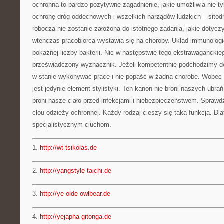
ochronna to bardzo pozytywne zagadnienie, jakie umożliwia nie tyl
ochronę dróg oddechowych i wszelkich narządów ludzkich – sitod
robocza nie zostanie założona do istotnego zadania, jakie dotycz
wtenczas pracobiorca wystawia się na choroby. Układ immunologi
pokaźnej liczby bakterii. Nic w następstwie tego ekstrawaganckie
przeświadczony wyznacznik. Jeżeli kompetentnie podchodzimy do 
w stanie wykonywać pracę i nie popaść w żadną chorobę. Wobec te
jest jedynie element stylistyki. Ten kanon nie broni naszych ubra
broni nasze ciało przed infekcjami i niebezpieczeństwem. Sprawdź
clou odzieży ochronnej. Każdy rodzaj cieszy się taką funkcją. Dla
specjalistycznym ciuchom.
1.
http://wt-tsikolas.de
2.
http://yangstyle-taichi.de
3.
http://ye-olde-owlbear.de
4.
http://yejapha-gitonga.de