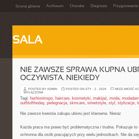
Archiwum
Choroba
Diagnoza
Przygotowanie
Strona główna
SALA
NIE ZAWSZE SPRAWA KUPNA UBR
OCZYWISTA. NIEKIEDY
POSTED BY ADMIN
POSTED ON STY - 2 - 2026
MOŻLIWOŚĆ K
WYŁĄCZONA
Tagi:
fashioninspo
,
haircare
,
kosmetyki
,
makijaż
,
moda
,
modadam
outfitoftheday
,
pielegnacja
,
skincare
,
streetstyle
,
styl
,
stylizacje
,
t
Nie zawsze kwestia zakupu ubioru jest klarowna. Nieraz
Każda praca ma prawo być problematyczna i trudna. Pokazuje to o
ochronna dla osób pracujących przy wielu jednostkach. Nie da się