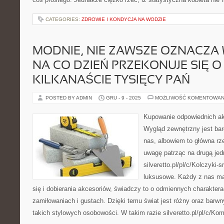
CATEGORIES:
ZDROWIE I KONDYCJA NA WODZIE
MODNIE, NIE ZAWSZE OZNACZA
NA CO DZIEŃ PRZEKONUJE SIĘ O
KILKANAŚCIE TYSIĘCY PAŃ
POSTED BY ADMIN
GRU - 9 - 2025
MOŻLIWOŚĆ KOMENTOWAN
Kupowanie odpowiednich ak
Wygląd zewnętrzny jest bar
nas, albowiem to główna rze
uwagę patrząc na drugą jed
silveretto.pl/pl/c/Kolczyki
luksusowe. Każdy z nas ma 
się i dobierania akcesoriów, świadczy to o odmiennych charaktera
zamiłowaniach i gustach. Dzięki temu świat jest różny oraz barw
takich stylowych osobowości. W takim razie silveretto.pl/pl/c/Ko