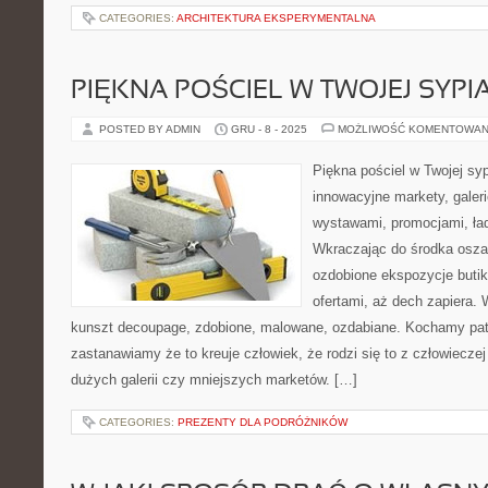
CATEGORIES:
ARCHITEKTURA EKSPERYMENTALNA
PIĘKNA POŚCIEL W TWOJEJ SYPI
POSTED BY ADMIN
GRU - 8 - 2025
MOŻLIWOŚĆ KOMENTOWAN
Piękna pościel w Twojej syp
innowacyjne markety, galer
wystawami, promocjami, ła
Wkraczając do środka oszał
ozdobione ekspozycje buti
ofertami, aż dech zapiera.
kunszt decoupage, zdobione, malowane, ozdabiane. Kochamy patr
zastanawiamy że to kreuje człowiek, że rodzi się to z człowieczej
dużych galerii czy mniejszych marketów. […]
CATEGORIES:
PREZENTY DLA PODRÓŻNIKÓW