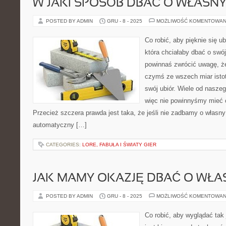
W JAKI SPOSÓB DBAĆ O WŁASNY
POSTED BY ADMIN
GRU - 8 - 2025
MOŻLIWOŚĆ KOMENTOWAN
Co robić, aby pięknie się ub
która chciałaby dbać o swój
powinnaś zwrócić uwagę, 
czymś ze wszech miar istot
swój ubiór. Wiele od naszeg
więc nie powinnyśmy mieć c
Przecież szczera prawda jest taka, że jeśli nie zadbamy o własny 
automatyczny […]
CATEGORIES:
LORE, FABUŁA I ŚWIATY GIER
JAK MAMY OKAZJĘ DBAĆ O WŁA
POSTED BY ADMIN
GRU - 8 - 2025
MOŻLIWOŚĆ KOMENTOWAN
Co robić, aby wyglądać tak 