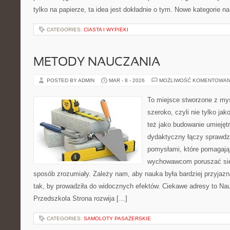
tylko na papierze, ta idea jest dokładnie o tym. Nowe kategorie na
CATEGORIES:
CIASTA I WYPIEKI
METODY NAUCZANIA
POSTED BY ADMIN
MAR - 8 - 2026
MOŻLIWOŚĆ KOMENTOWAN
To miejsce stworzone z myś
szeroko, czyli nie tylko jak
też jako budowanie umiejęt
dydaktyczny łączy sprawdz
pomysłami, które pomagają
wychowawcom poruszać się 
sposób zrozumiały. Zależy nam, aby nauka była bardziej przyjazn
tak, by prowadziła do widocznych efektów. Ciekawe adresy to Nau
Przedszkola Strona rozwija […]
CATEGORIES:
SAMOLOTY PASAŻERSKIE