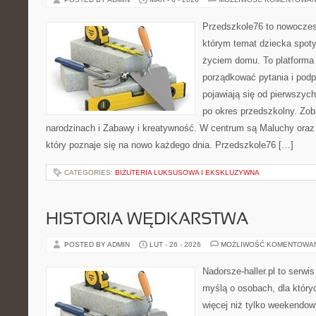
Przedszkole76 to nowoczes
którym temat dziecka spoty
życiem domu. To platforma 
porządkować pytania i pod
pojawiają się od pierwszych
po okres przedszkolny. Zob
narodzinach i Zabawy i kreatywność. W centrum są Maluchy oraz 
który poznaje się na nowo każdego dnia. Przedszkole76 […]
CATEGORIES:
BIŻUTERIA LUKSUSOWA I EKSKLUZYWNA
HISTORIA WĘDKARSTWA
POSTED BY ADMIN
LUT - 26 - 2026
MOŻLIWOŚĆ KOMENTOWA
Nadorsze-haller.pl to serwi
myślą o osobach, dla któr
więcej niż tylko weekendo