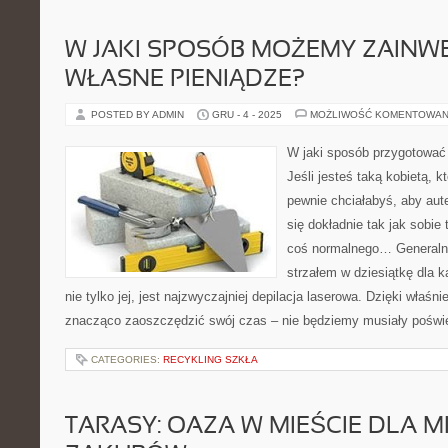
W JAKI SPOSÓB MOŻEMY ZAIN
WŁASNE PIENIĄDZE?
POSTED BY ADMIN
GRU - 4 - 2025
MOŻLIWOŚĆ KOMENTOWAN
W jaki sposób przygotować 
Jeśli jesteś taką kobietą, k
pewnie chciałabyś, aby aut
się dokładnie tak jak sobi
coś normalnego… Generalnie
strzałem w dziesiątkę dla k
nie tylko jej, jest najzwyczajniej depilacja laserowa. Dzięki właś
znacząco zaoszczędzić swój czas – nie będziemy musiały poświ
CATEGORIES:
RECYKLING SZKŁA
TARASY: OAZA W MIEŚCIE DLA 