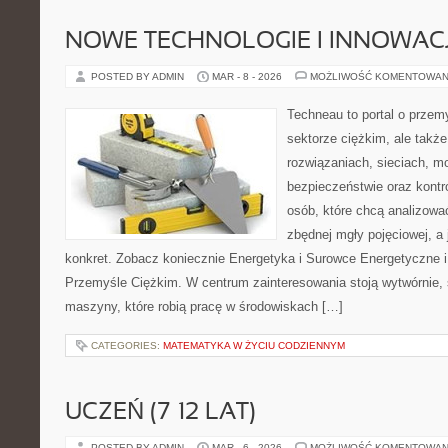
NOWE TECHNOLOGIE I INNOWAC
POSTED BY ADMIN
MAR - 8 - 2026
MOŻLIWOŚĆ KOMENTOWAN
Techneau to portal o przem
sektorze ciężkim, ale także
rozwiązaniach, sieciach, mo
bezpieczeństwie oraz kontro
osób, które chcą analizow
zbędnej mgły pojęciowej, a
konkret. Zobacz koniecznie Energetyka i Surowce Energetyczne i 
Przemyśle Ciężkim. W centrum zainteresowania stoją wytwórnie,
maszyny, które robią pracę w środowiskach […]
CATEGORIES:
MATEMATYKA W ŻYCIU CODZIENNYM
UCZEŃ (7–12 LAT)
POSTED BY ADMIN
MAR - 6 - 2026
MOŻLIWOŚĆ KOMENTOWAN