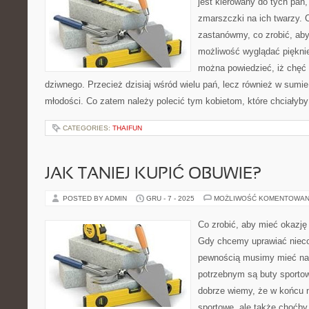
jest kierowany do tych pań
zmarszczki na ich twarzy. 
zastanówmy, co zrobić, aby
możliwość wyglądać pięknie
można powiedzieć, iż chęć
dziwnego. Przecież dzisiaj wśród wielu pań, lecz również w sumie
młodości. Co zatem należy polecić tym kobietom, które chciałyby
CATEGORIES:
THAIFUN
JAK TANIEJ KUPIĆ OBUWIE?
POSTED BY ADMIN
GRU - 7 - 2025
MOŻLIWOŚĆ KOMENTOWAN
Co zrobić, aby mieć okazję
Gdy chcemy uprawiać nieco 
pewnością musimy mieć na
potrzebnym są buty sporto
dobrze wiemy, że w końcu ni
sportowe, ale także choćby 