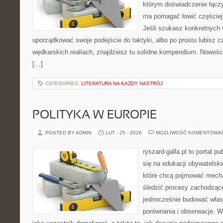
którym doświadczenie łączy
ma pomagać łowić częściej 
Jeśli szukasz konkretnych
uporządkować swoje podejście do taktyki, albo po prostu lubisz c
wędkarskich realiach, znajdziesz tu solidne kompendium. Nowośc
[…]
CATEGORIES:
LITERATURA NA KAŻDY NASTRÓJ
POLITYKA W EUROPIE
POSTED BY ADMIN
LUT - 25 - 2026
MOŻLIWOŚĆ KOMENTOWA
ryszard-galla.pl to portal p
się na edukacji obywatelski
które chcą pojmować mecha
śledzić procesy zachodząc
jednocześnie budować włas
porównania i obserwacje. W