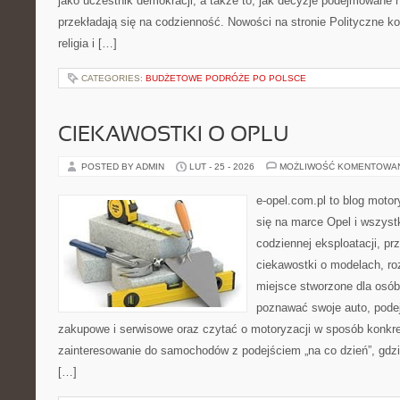
jako uczestnik demokracji, a także to, jak decyzje podejmowane
przekładają się na codzienność. Nowości na stronie Polityczne konf
religia i […]
CATEGORIES:
BUDŻETOWE PODRÓŻE PO POLSCE
CIEKAWOSTKI O OPLU
POSTED BY ADMIN
LUT - 25 - 2026
MOŻLIWOŚĆ KOMENTOWA
e-opel.com.pl to blog motor
się na marce Opel i wszyst
codziennej eksploatacji, pr
ciekawostki o modelach, ro
miejsce stworzone dla osób
poznawać swoje auto, pode
zakupowe i serwisowe oraz czytać o motoryzacji w sposób konkre
zainteresowanie do samochodów z podejściem „na co dzień”, gdzie 
[…]