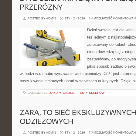
PRZERÓŻNY
POSTED BY ADMIN
STY - 2 - 2026
MOŻLIWOŚĆ KOMENTOWAN
Dzień wesela jest dla wiel
też jednym z najistotniejszy
adresowany do kobiet, cho
nieco dowiedzą się z niego
zastanówmy, co mogłybyśmy
jakiś sposób zadbać o swój 
wchodzi w rachubę wydawanie wielu pieniędzy. Cóż, jest interesuj
poszukiwanie ciekawych ubrań w serwisach aukcyjnych. Dzięki 
CATEGORIES:
ZAKUPY ONLINE – TESTY SKLEPÓW
ZARA, TO SIEĆ EKSKLUZYWNYC
ODZIEŻOWYCH
POSTED BY ADMIN
STY - 2 - 2026
MOŻLIWOŚĆ KOMENTOWAN