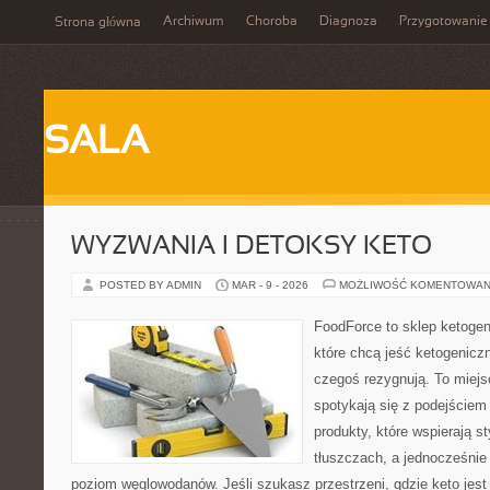
Archiwum
Choroba
Diagnoza
Przygotowanie
Strona główna
SALA
WYZWANIA I DETOKSY KETO
POSTED BY ADMIN
MAR - 9 - 2026
MOŻLIWOŚĆ KOMENTOWAN
FoodForce to sklep ketogen
które chcą jeść ketogeniczn
czegoś rezygnują. To miejs
spotykają się z podejściem
produkty, które wspierają s
tłuszczach, a jednocześnie
poziom węglowodanów. Jeśli szukasz przestrzeni, gdzie keto jest 