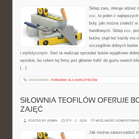
Sklep zara, oferuje odzież 
ccc, to jeden z najlepszyc
buty, jaki można znaleźć w 
handlowych. Sklep ccc, pr
butów, stąd też każdy ma o
szczególnie dobrych butó
i stylistycznym. Sieć ta realizuje sprzedaż butów wyjątkowo dobrej
wysokie, bo celem tej firmy jest głównie trafić do gustu swoich kl
[…]
CATEGORIES:
PORADNIK DLA DARCZYŃCÓW
SIŁOWNIA TEOFILÓW OFERUJE B
ZAJĘĆ
POSTED BY ADMIN
STY - 2 - 2026
MOŻLIWOŚĆ KOMENTOWAN
Jak można zaoszczędzić tr