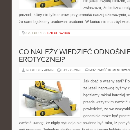
nie jakąś zwykłą bieliznę, a
zwłaszcza, że bielizna ero
prezent, który nie tylko sprawi przyjemność naszej dziewczynie, 
że sami będziemy uradowani osobami. W końcu nie ma zbyt wielu
CATEGORIES:
DZIECI I WZROK
CO NALEŻY WIEDZIEĆ ODNOŚNIE
EROTYCZNEJ?
POSTED BY ADMIN
STY - 2 - 2026
MOŻLIWOŚĆ KOMENTOWAN
Jak dbać o własny styl? P
że jeżeli naprawdę byśmy c
będziemy takimi bardziej s
przede wszystkim zwrócić 
powiedzieć, że we wszystk
generalnie może być proste
zwrócić uwagę, że nigdy sytuacja nie powinna być taka, iż pomyśl
coś prostego. Jednakże ciężko rzec, iż statystyczna kobieta nie