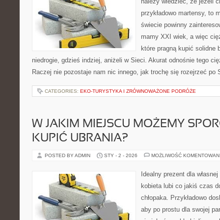
należy wiedzieć, że jeżeli 
przykładowo martensy, to 
świecie powinny zaintereso
mamy XXI wiek, a więc cię
które pragną kupić solidne 
niedrogie, gdzieś indziej, aniżeli w Sieci. Akurat odnośnie tego ci
Raczej nie pozostaje nam nic innego, jak trochę się rozejrzeć po 
CATEGORIES:
EKO-TURYSTYKA I ZRÓWNOWAŻONE PODRÓŻE
W JAKIM MIEJSCU MOŻEMY SPOR
KUPIĆ UBRANIA?
POSTED BY ADMIN
STY - 2 - 2026
MOŻLIWOŚĆ KOMENTOWAN
Idealny prezent dla własnej
kobieta lubi co jakiś czas 
chłopaka. Przykładowo dos
aby po prostu dla swojej par