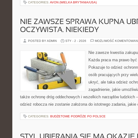
CATEGORIES:
AVON (WIELKA BRYTANIA/USA)
NIE ZAWSZE SPRAWA KUPNA UBR
OCZYWISTA. NIEKIEDY
POSTED BY ADMIN
STY - 2 - 2026
MOŻLIWOŚĆ KOMENTOWAN
Nie zawsze kwestia zakupu 
Każda praca ma prawo być 
Pokazuje to odzież ochronna
osób pracujących przy wielu
ukryć, ale taka odzież och
zagadnienie, jakie umożliwia
także ochronę dróg oddechowych i wszelkich narządów ludzkich –
odzież robocza nie zostanie założona do istotnego zadania, jakie
CATEGORIES:
BUDŻETOWE PODRÓŻE PO POLSCE
STYL UBIERANIA SIĘ MA OKAZJĘ