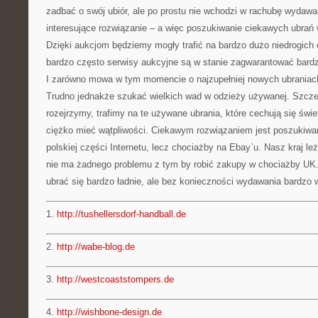
zadbać o swój ubiór, ale po prostu nie wchodzi w rachubę wydawan
interesujące rozwiązanie – a więc poszukiwanie ciekawych ubrań
Dzięki aukcjom będziemy mogły trafić na bardzo dużo niedrogic
bardzo często serwisy aukcyjne są w stanie zagwarantować bardz
I zarówno mowa w tym momencie o najzupełniej nowych ubraniach
Trudno jednakże szukać wielkich wad w odzieży używanej. Szczegó
rozejrzymy, trafimy na te używane ubrania, które cechują się świe
ciężko mieć wątpliwości. Ciekawym rozwiązaniem jest poszukiwan
polskiej części Internetu, lecz chociażby na Ebay`u. Nasz kraj leż
nie ma żadnego problemu z tym by robić zakupy w chociażby UK
ubrać się bardzo ładnie, ale bez konieczności wydawania bardzo w
1.
http://tushellersdorf-handball.de
2.
http://wabe-blog.de
3.
http://westcoaststompers.de
4.
http://wishbone-design.de