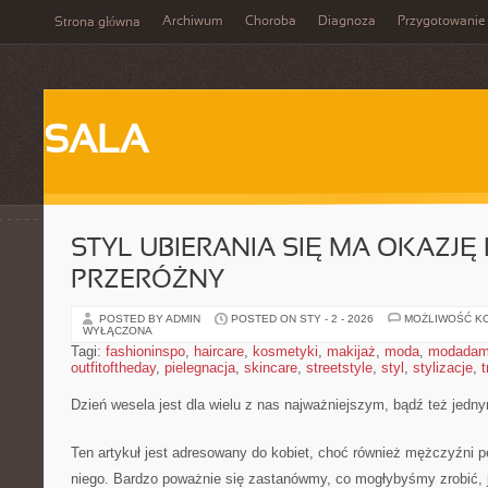
Archiwum
Choroba
Diagnoza
Przygotowanie
Strona główna
SALA
STYL UBIERANIA SIĘ MA OKAZJĘ
PRZERÓŻNY
POSTED BY ADMIN
POSTED ON STY - 2 - 2026
MOŻLIWOŚĆ K
WYŁĄCZONA
Tagi:
fashioninspo
,
haircare
,
kosmetyki
,
makijaż
,
moda
,
modadam
outfitoftheday
,
pielegnacja
,
skincare
,
streetstyle
,
styl
,
stylizacje
,
t
Dzień wesela jest dla wielu z nas najważniejszym, bądź też jedny
Ten artykuł jest adresowany do kobiet, choć również mężczyźni p
niego. Bardzo poważnie się zastanówmy, co mogłybyśmy zrobić, 