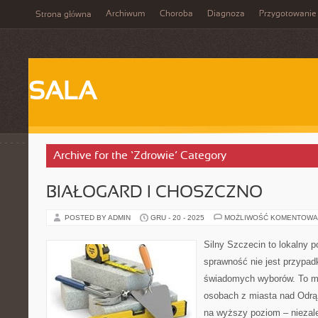
Archiwum
Choroba
Diagnoza
Przygotowanie
Strona główna
SALA
Archive for the ‘Zdrowie’ Category
BIAŁOGARD I CHOSZCZNO
POSTED BY ADMIN
GRU - 20 - 2025
MOŻLIWOŚĆ KOMENTOWA
Silny Szczecin to lokalny po
sprawność nie jest przypad
świadomych wyborów. To mi
osobach z miasta nad Odrą 
na wyższy poziom – niezale