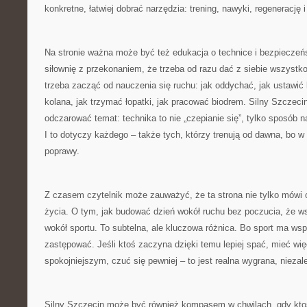
konkretne, łatwiej dobrać narzędzia: trening, nawyki, regenerację 
Na stronie ważna może być też edukacja o technice i bezpieczeńs
siłownię z przekonaniem, że trzeba od razu dać z siebie wszyst
trzeba zacząć od nauczenia się ruchu: jak oddychać, jak ustawić 
kolana, jak trzymać łopatki, jak pracować biodrem. Silny Szcze
odczarować temat: technika to nie „czepianie się”, tylko sposób n
I to dotyczy każdego – także tych, którzy trenują od dawna, bo w
poprawy.
Z czasem czytelnik może zauważyć, że ta strona nie tylko mówi o
życia. O tym, jak budować dzień wokół ruchu bez poczucia, że ws
wokół sportu. To subtelna, ale kluczowa różnica. Bo sport ma wspi
zastępować. Jeśli ktoś zaczyna dzięki temu lepiej spać, mieć więc
spokojniejszym, czuć się pewniej – to jest realna wygrana, niezale
Silny Szczecin może być również kompasem w chwilach, gdy kto