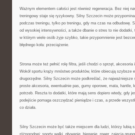
Ważnym elementem całości jest również regeneracja. Bez niej na
treningowy staje się ryzykowny. Silny Szczecin może przypominać,
podczas treningu, tylko po treningu, gdy ma czas na odbudowę. S
od wysokiej intensywności, a także dbanie o stres to nie dodatki,
w którym wiele osób żyje szybko, takie przypomnienie jest bezc
błędnego koła: przeciążenie.
Strona może też pełnić rolę filtra, jeśli chodzi o sprzęt, akcesoria
Wokół sportu krąży mnóstwo produktów, które obiecują szybsze e
drugorzędne. Silny Szczecin może podkreślać, że najważniejsze
proste akcesoria, ewentualnie pas, gumy oporowe, mata, hantle, ke
potrzeb. Reszta to dodatki, które mają sens dopiero wtedy, gdy jes
podejście pomaga oszczędzać pieniądze i czas, a przede wszyst
co działa.
Silny Szczecin może być także miejscem dla ludzi, którzy lubią sp
różnorodnej: sporty walki, pływanie, bieganie, rower, zajęcia gru