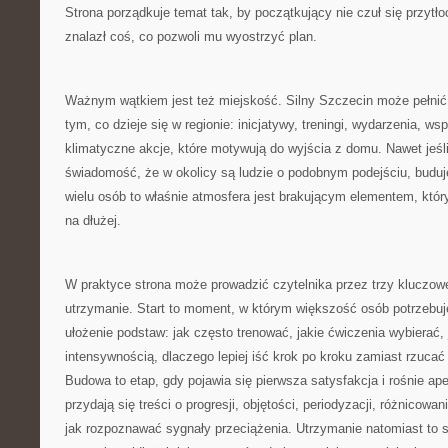
Strona porządkuje temat tak, by początkujący nie czuł się przyt
znalazł coś, co pozwoli mu wyostrzyć plan.
Ważnym wątkiem jest też miejskość. Silny Szczecin może pełnić r
tym, co dzieje się w regionie: inicjatywy, treningi, wydarzenia, ws
klimatyczne akcje, które motywują do wyjścia z domu. Nawet jeśli 
świadomość, że w okolicy są ludzie o podobnym podejściu, buduj
wielu osób to właśnie atmosfera jest brakującym elementem, któr
na dłużej.
W praktyce strona może prowadzić czytelnika przez trzy kluczowe
utrzymanie. Start to moment, w którym większość osób potrzebuje 
ułożenie podstaw: jak często trenować, jakie ćwiczenia wybierać, 
intensywnością, dlaczego lepiej iść krok po kroku zamiast rzucać
Budowa to etap, gdy pojawia się pierwsza satysfakcja i rośnie ap
przydają się treści o progresji, objętości, periodyzacji, różnicowa
jak rozpoznawać sygnały przeciążenia. Utrzymanie natomiast to s