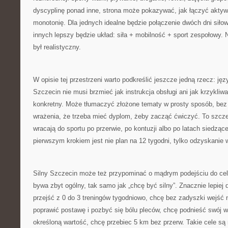
dyscyplinę ponad inne, strona może pokazywać, jak łączyć aktyw
monotonię. Dla jednych idealne będzie połączenie dwóch dni siłow
innych lepszy będzie układ: siła + mobilność + sport zespołowy. N
był realistyczny.
W opisie tej przestrzeni warto podkreślić jeszcze jedną rzecz: jęz
Szczecin nie musi brzmieć jak instrukcja obsługi ani jak krzykli
konkretny. Może tłumaczyć złożone tematy w prosty sposób, bez
wrażenia, że trzeba mieć dyplom, żeby zacząć ćwiczyć. To szcze
wracają do sportu po przerwie, po kontuzji albo po latach siedzące
pierwszym krokiem jest nie plan na 12 tygodni, tylko odzyskanie wi
Silny Szczecin może też przypominać o mądrym podejściu do cel
bywa zbyt ogólny, tak samo jak „chcę być silny”. Znacznie lepiej d
przejść z 0 do 3 treningów tygodniowo, chcę bez zadyszki wejść n
poprawić postawę i pozbyć się bólu pleców, chcę podnieść swój 
określoną wartość, chcę przebiec 5 km bez przerw. Takie cele są