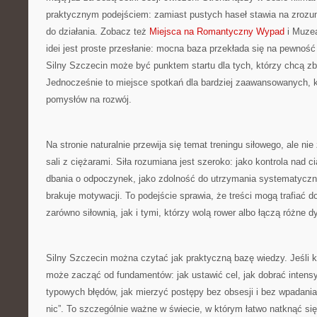
praktycznym podejściem: zamiast pustych haseł stawia na zrozumi
do działania. Zobacz też
Miejsca na Romantyczny Wypad
i Muzea
idei jest proste przesłanie: mocna baza przekłada się na pewnoś
Silny Szczecin może być punktem startu dla tych, którzy chcą zb
Jednocześnie to miejsce spotkań dla bardziej zaawansowanych, 
pomysłów na rozwój.
Na stronie naturalnie przewija się temat treningu siłowego, ale n
sali z ciężarami. Siła rozumiana jest szeroko: jako kontrola nad c
dbania o odpoczynek, jako zdolność do utrzymania systematyczn
brakuje motywacji. To podejście sprawia, że treści mogą trafiać d
zarówno siłownią, jak i tymi, którzy wolą rower albo łączą różne 
Silny Szczecin można czytać jak praktyczną bazę wiedzy. Jeśli 
może zacząć od fundamentów: jak ustawić cel, jak dobrać intens
typowych błędów, jak mierzyć postępy bez obsesji i bez wpadani
nic”. To szczególnie ważne w świecie, w którym łatwo natknąć się