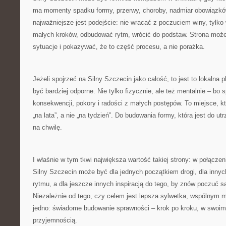
ma momenty spadku formy, przerwy, choroby, nadmiar obowiązkó
najważniejsze jest podejście: nie wracać z poczuciem winy, tylk
małych kroków, odbudować rytm, wrócić do podstaw. Strona może
sytuacje i pokazywać, że to część procesu, a nie porażka.
Jeżeli spojrzeć na Silny Szczecin jako całość, to jest to lokalna 
być bardziej odporne. Nie tylko fizycznie, ale też mentalnie – bo s
konsekwencji, pokory i radości z małych postępów. To miejsce, k
„na lata”, a nie „na tydzień”. Do budowania formy, która jest do ut
na chwilę.
I właśnie w tym tkwi największa wartość takiej strony: w połącz
Silny Szczecin może być dla jednych początkiem drogi, dla inny
rytmu, a dla jeszcze innych inspiracją do tego, by znów poczuć s
Niezależnie od tego, czy celem jest lepsza sylwetka, wspólnym 
jedno: świadome budowanie sprawności – krok po kroku, w swoim 
przyjemnością.