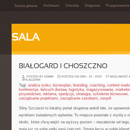
Archiwum
Choroba
Diagnoza
Przygotowanie
Strona główna
SALA
BIAŁOGARD I CHOSZCZNO
POSTED BY ADMIN
POSTED ON GRU - 20 - 2025
MOŻLIWOŚĆ 
WYŁĄCZONA
Tagi:
analiza rynku
,
biznesplan
,
branding
,
coaching
,
content mark
konferencje
,
łańcuch dostaw
,
logistyka
,
magazynowanie
,
marketi
przywództwo
,
reklama
,
spedycja
,
strategia
,
szkolenia biznesowe
,
zarządzanie projektami
,
zarządzanie zasobami
,
zespół
Silny Szczecin to lokalny portal skupiona wokół idei, że sprawnoś
wynikiem świadomych wyborów. To miejsce powstało z myślą o o
okolic, które chcą wejść na wyższy poziom – niezależnie od tego
mają już za sobą setki sesji ćwiczeń. Strona łączy w sobie klima