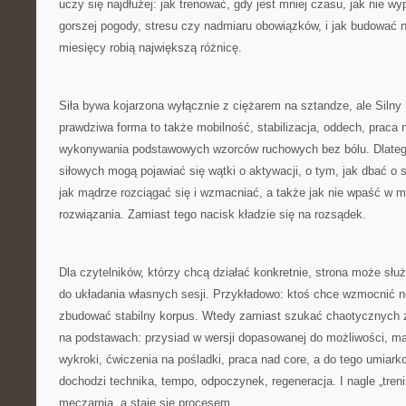
uczy się najdłużej: jak trenować, gdy jest mniej czasu, jak nie 
gorszej pogody, stresu czy nadmiaru obowiązków, i jak budować n
miesięcy robią największą różnicę.
Siła bywa kojarzona wyłącznie z ciężarem na sztandze, ale Siln
prawdziwa forma to także mobilność, stabilizacja, oddech, praca 
wykonywania podstawowych wzorców ruchowych bez bólu. Dlatego
siłowych mogą pojawiać się wątki o aktywacji, o tym, jak dbać o s
jak mądrze rozciągać się i wzmacniać, a także jak nie wpaść w 
rozwiązania. Zamiast tego nacisk kładzie się na rozsądek.
Dla czytelników, którzy chcą działać konkretnie, strona może sł
do układania własnych sesji. Przykładowo: ktoś chce wzmocnić no
zbudować stabilny korpus. Wtedy zamiast szukać chaotycznych 
na podstawach: przysiad w wersji dopasowanej do możliwości, mar
wykroki, ćwiczenia na pośladki, praca nad core, a do tego umiark
dochodzi technika, tempo, odpoczynek, regeneracja. I nagle „tren
męczarnią, a staje się procesem.