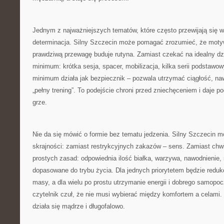
Jednym z najważniejszych tematów, które często przewijają się w 
determinacja. Silny Szczecin może pomagać zrozumieć, że motyw
prawdziwą przewagę buduje rutyna. Zamiast czekać na idealny dzi
minimum: krótka sesja, spacer, mobilizacja, kilka serii podstawo
minimum działa jak bezpiecznik – pozwala utrzymać ciągłość, n
„pełny trening”. To podejście chroni przed zniechęceniem i daje po
grze.
Nie da się mówić o formie bez tematu jedzenia. Silny Szczecin 
skrajności: zamiast restrykcyjnych zakazów – sens. Zamiast chw
prostych zasad: odpowiednia ilość białka, warzywa, nawodnienie, r
dopasowane do trybu życia. Dla jednych priorytetem będzie reduk
masy, a dla wielu po prostu utrzymanie energii i dobrego samopoc
czytelnik czuł, że nie musi wybierać między komfortem a celami. D
działa się mądrze i długofalowo.