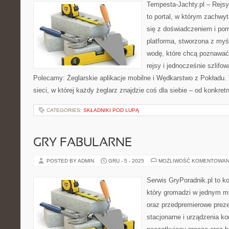
Tempesta-Jachty.pl – Rejsy
to portal, w którym zachwy
się z doświadczeniem i pom
platforma, stworzona z my
wodę, które chcą poznawać
rejsy i jednocześnie szlifo
Polecamy: Żeglarskie aplikacje mobilne i Wędkarstwo z Pokładu. 
sieci, w której każdy żeglarz znajdzie coś dla siebie – od konkretn
CATEGORIES:
SKŁADNIKI POD LUPĄ
GRY FABULARNE
POSTED BY ADMIN
GRU - 5 - 2025
MOŻLIWOŚĆ KOMENTOWAN
Serwis GryPoradnik.pl to k
który gromadzi w jednym mi
oraz przedpremierowe preze
stacjonarne i urządzenia ko