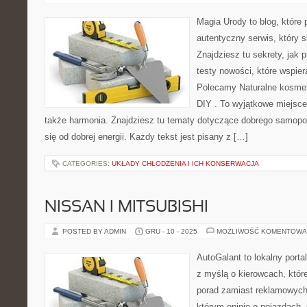
Magia Urody to blog, które 
autentyczny serwis, który s
Znajdziesz tu sekrety, jak 
testy nowości, które wspier
Polecamy Naturalne kosmety
DIY . To wyjątkowe miejsce 
także harmonia. Znajdziesz tu tematy dotyczące dobrego samopo
się od dobrej energii. Każdy tekst jest pisany z […]
CATEGORIES:
UKŁADY CHŁODZENIA I ICH KONSERWACJA
NISSAN I MITSUBISHI
POSTED BY ADMIN
GRU - 10 - 2025
MOŻLIWOŚĆ KOMENTOWA
AutoGalant to lokalny port
z myślą o kierowcach, któr
porad zamiast reklamowych 
którym opinie o pojazdach, 