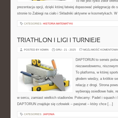
To nie jest tylko zbiór ofer
prezentacja opcji, dzięki której łatwiej dopasować pielęgnację do 
stronie to Zabiegi na ciało i Składniki aktywne w kosmetykach. W
CATEGORIES:
HISTORIA MATEMATYKI
TRIATHLON I LIGI I TURNIEJE
POSTED BY ADMIN
GRU - 21 - 2025
MOŻLIWOŚĆ KOMENTOWA
DAPTORUN to serwis poświ
niezawodowemu, niszowym d
To platforma, w której spor
głodem wiedzy, a krótkie se
relację z drogi. Strona pows
wybierają osiedlowe hale, r
w sercu, zamiast wielkich stadionów. Polecamy: Padel i squash i
DAPTORUN znajduje się człowiek – pasjonat – który chce […]
CATEGORIES:
JAPONIA