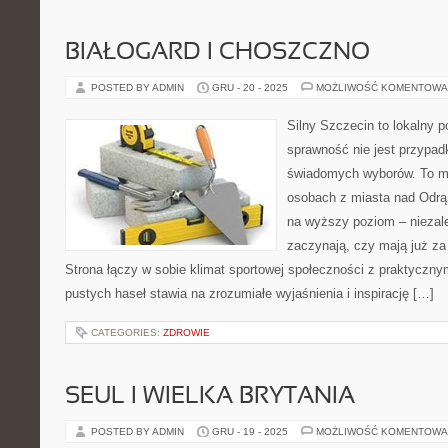
BIAŁOGARD I CHOSZCZNO
POSTED BY ADMIN
GRU - 20 - 2025
MOŻLIWOŚĆ KOMENTOWA
Silny Szczecin to lokalny po
sprawność nie jest przypad
świadomych wyborów. To mi
osobach z miasta nad Odrą 
na wyższy poziom – niezale
zaczynają, czy mają już za 
Strona łączy w sobie klimat sportowej społeczności z praktyczn
pustych haseł stawia na zrozumiałe wyjaśnienia i inspirację […]
CATEGORIES:
ZDROWIE
SEUL I WIELKA BRYTANIA
POSTED BY ADMIN
GRU - 19 - 2025
MOŻLIWOŚĆ KOMENTOWA