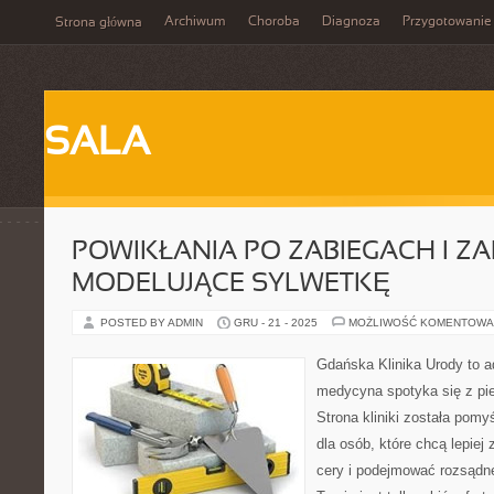
Archiwum
Choroba
Diagnoza
Przygotowanie
Strona główna
SALA
POWIKŁANIA PO ZABIEGACH I ZA
MODELUJĄCE SYLWETKĘ
POSTED BY ADMIN
GRU - 21 - 2025
MOŻLIWOŚĆ KOMENTOWA
Gdańska Klinika Urody to a
medycyna spotyka się z pie
Strona kliniki została pom
dla osób, które chcą lepiej
cery i podejmować rozsądne