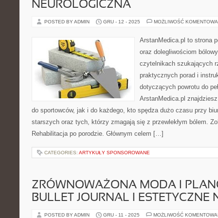
NEUROLOGICZNA
POSTED BY ADMIN
GRU - 12 - 2025
MOŻLIWOŚĆ KOMENTOWA
ArstanMedica.pl to strona 
oraz dolegliwościom bólowy
czytelnikach szukających rz
praktycznych porad i instru
dotyczących powrotu do peł
ArstanMedica.pl znajdziesz
do sportowców, jak i do każdego, kto spędza dużo czasu przy biu
starszych oraz tych, którzy zmagają się z przewlekłym bólem. Zob
Rehabilitacja po porodzie. Głównym celem […]
CATEGORIES:
ARTYKUŁY SPONSOROWANE
ZRÓWNOWAŻONA MODA I PLAN
BULLET JOURNAL I ESTETYCZNE 
POSTED BY ADMIN
GRU - 11 - 2025
MOŻLIWOŚĆ KOMENTOWA