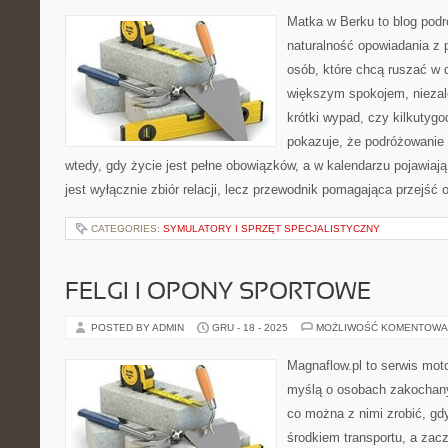
Matka w Berku to blog podr
naturalność opowiadania z 
osób, które chcą ruszać w d
większym spokojem, niezale
krótki wypad, czy kilkutyg
pokazuje, że podróżowanie
wtedy, gdy życie jest pełne obowiązków, a w kalendarzu pojawiaj
jest wyłącznie zbiór relacji, lecz przewodnik pomagająca przejść
CATEGORIES:
SYMULATORY I SPRZĘT SPECJALISTYCZNY
FELGI I OPONY SPORTOWE
POSTED BY ADMIN
GRU - 18 - 2025
MOŻLIWOŚĆ KOMENTOWA
Magnaflow.pl to serwis moto
myślą o osobach zakochany
co można z nimi zrobić, gdy
środkiem transportu, a zac