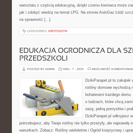
warsztatu z częścią edukacyjną, dzięki czemu kierowca może za
jak i zdobyć wiedzę na temat LPG. Na stronie AutoGaz Łódź szcz
na sprawność […]
CATEGORIES:
KROTOSZYN
EDUKACJA OGRODNICZA DLA SZ
PRZEDSZKOLI
POSTED BY ADMIN
GRU - 7 - 2025
MOŻLIWOŚĆ KOMENTOWAN
DzikiParapet.pl to zakątek 
rośliny domowe wychodzą na
bohaterami każdego domu. 
o ludziach, które chcą zami
oazę, pełną pomysłów i pr
DzikiParapet.pl odkryjesz 
potrzebujesz, aby Twoje rośliny nie tylko przeżyły, ale naprawdę
warunkach. Zobacz: Rośliny wieloletnie i Ogród księżycowy i upr