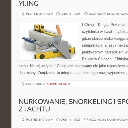
YIJING
POSTED BY ADMIN
GRU - 6 - 2025
MOŻLIWOŚĆ KOMENTOWAN
I Ching – Księga Przemian t
czytelnika w świat mądrośc
gdzie starochińska księga 
interpretacją, a język heks
praktycznym narzędziem w
Religia w Chinach i Chińska 
ruchu. Na tej witrynie I Ching jest opisywany nie jako tajemniczy 
do zmiany. Znajdziesz tu interpretacje heksagramów, wyjaśnienia
CATEGORIES:
KOSMETOLOGIA
NURKOWANIE, SNORKELING I S
Z JACHTU
POSTED BY ADMIN
GRU - 5 - 2025
MOŻLIWOŚĆ KOMENTOWAN