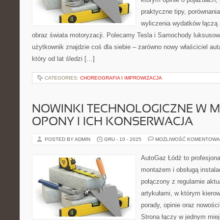
praktyczne tipy, porównani
wyliczenia wydatków łączą 
obraz świata motoryzacji. Polecamy Tesla i Samochody luksusow
użytkownik znajdzie coś dla siebie – zarówno nowy właściciel auta,
który od lat śledzi […]
CATEGORIES:
CHOREOGRAFIA I IMPROWIZACJA
NOWINKI TECHNOLOGICZNE W MO
OPONY I ICH KONSERWACJA
POSTED BY ADMIN
GRU - 10 - 2025
MOŻLIWOŚĆ KOMENTOWA
AutoGaz Łódź to profesjona
montażem i obsługą instal
połączony z regularnie akt
artykułami, w którym kiero
porady, opinie oraz nowości
Strona łączy w jednym miej