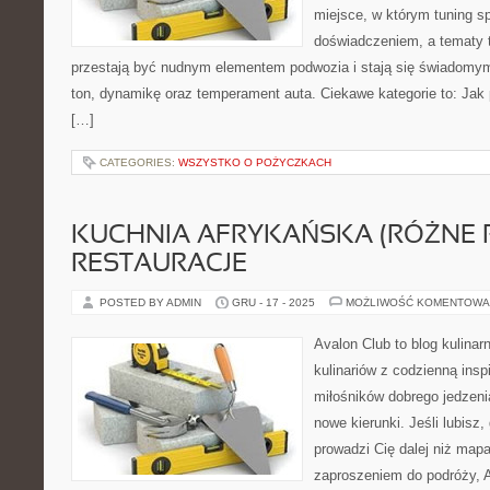
miejsce, w którym tuning s
doświadczeniem, a tematy 
przestają być nudnym elementem podwozia i stają się świadom
ton, dynamikę oraz temperament auta. Ciekawe kategorie to: Ja
[…]
CATEGORIES:
WSZYSTKO O POŻYCZKACH
KUCHNIA AFRYKAŃSKA (RÓŻNE R
RESTAURACJE
POSTED BY ADMIN
GRU - 17 - 2025
MOŻLIWOŚĆ KOMENTOWA
Avalon Club to blog kulinar
kulinariów z codzienną insp
miłośników dobrego jedzeni
nowe kierunki. Jeśli lubisz
prowadzi Cię dalej niż mapa
zaproszeniem do podróży, Av