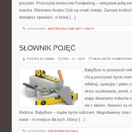
przystań. Przeczytaj koniecznie Foodpairing – nietypowe połącz
turecka. Rdzeniem Avalon Club są smaki świata. Zamiast krótkic
dostajesz opowieść, w której […]
CATEGORIES:
MOTORYZACYJNE MITY I FAKTY
SŁOWNIK POJĘĆ
POSTED BY ADMIN
GRU - 13 - 2025
MOŻLIWOŚĆ KOMENTOWA
BabyBum to przestrzeń onli
chcą przeżywać bycie mamą
refleksji, spokojny i pełen 
okres oczekiwania, poród, c
etapy dorastania malucha 
nie z lękiem. Nowości na st
Rodzice. BabyBum – mądre bycie rodzicem, błogosławiony stan i
świat – to miejsce dla tych, którzy […]
CATEGORIES:
PIELĘGNACJA CIAŁA