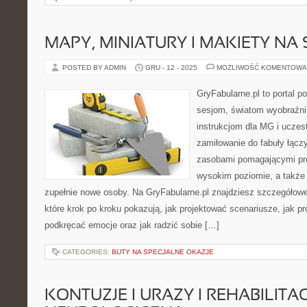
MAPY, MINIATURY I MAKIETY NA 
POSTED BY ADMIN
GRU - 12 - 2025
MOŻLIWOŚĆ KOMENTOWA
GryFabularne.pl to portal 
sesjom, światom wyobraźni
instrukcjom dla MG i uczes
zamiłowanie do fabuły łącz
zasobami pomagającymi pr
wysokim poziomie, a takż
zupełnie nowe osoby. Na GryFabularne.pl znajdziesz szczegółowe 
które krok po kroku pokazują, jak projektować scenariusze, jak p
podkręcać emocje oraz jak radzić sobie […]
CATEGORIES:
BUTY NA SPECJALNE OKAZJE
KONTUZJE I URAZY I REHABILITA