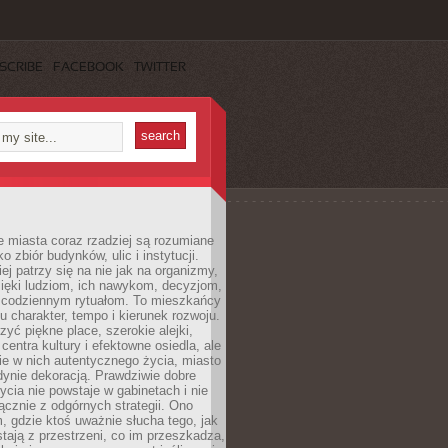
SCRIBE
FACEBOOK
TWITTER
 miasta coraz rzadziej są rozumiane
o zbiór budynków, ulic i instytucji.
ej patrzy się na nie jak na organizmy,
zięki ludziom, ich nawykom, decyzjom,
 codziennym rytuałom. To mieszkańcy
u charakter, tempo i kierunek rozwoju.
yć piękne place, szerokie alejki,
entra kultury i efektowne osiedla, ale
nie w nich autentycznego życia, miasto
edynie dekoracją. Prawdziwie dobre
ycia nie powstaje w gabinetach i nie
łącznie z odgórnych strategii. Ono
, gdzie ktoś uważnie słucha tego, jak
stają z przestrzeni, co im przeszkadza,