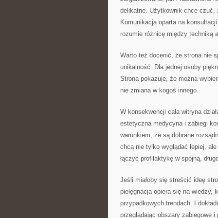
delikatne. Użytkownik chce czuć, ż
Komunikacja oparta na konsultacji
rozumie różnicę między techniką a
Warto też docenić, że strona nie 
unikalność. Dla jednej osoby piękn
Strona pokazuje, że można wybier
nie zmiana w kogoś innego.
W konsekwencji cała witryna działa 
estetyczna medycyna i zabiegi k
warunkiem, że są dobrane rozsądni
chcą nie tylko wyglądać lepiej, ale
łączyć profilaktykę w spójną, dług
Jeśli miałoby się streścić ideę s
pielęgnacja opiera się na wiedzy, 
przypadkowych trendach. I dokładn
przeglądając obszary zabiegowe i 