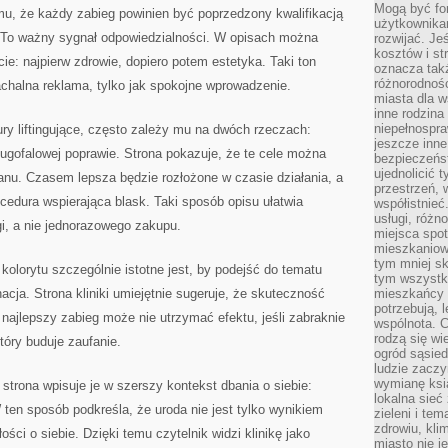
Mogą być fo
mu, że każdy zabieg powinien być poprzedzony kwalifikacją
użytkownikam
 To ważny sygnał odpowiedzialności. W opisach można
rozwijać. Je
kosztów i st
ie: najpierw zdrowie, dopiero potem estetyka. Taki ton
oznacza tak
różnorodnośc
nachalna reklama, tylko jak spokojne wprowadzenie.
miasta dla w
inne rodzina
niepełnospra
ry liftingujące, często zależy mu na dwóch rzeczach:
jeszcze inne
długofalowej poprawie. Strona pokazuje, że te cele można
bezpieczeńst
ujednolicić t
anu. Czasem lepsza będzie rozłożone w czasie działania, a
przestrzeń, 
edura wspierająca blask. Taki sposób opisu ułatwia
współistnieć
usługi, różn
gi, a nie jednorazowego zakupu.
miejsca spot
mieszkaniow
tym mniej sk
olorytu szczególnie istotne jest, by podejść do tematu
tym wszystki
cja. Strona kliniki umiejętnie sugeruje, że skuteczność
mieszkańcy u
potrzebują, 
 najlepszy zabieg może nie utrzymać efektu, jeśli zabraknie
wspólnota. C
rodzą się wi
tóry buduje zaufanie.
ogród sąsied
ludzie zaczy
wymianę ksi
, strona wpisuje je w szerszy kontekst dbania o siebie:
lokalna sieć
 ten sposób podkreśla, że uroda nie jest tylko wynikiem
zieleni i te
zdrowiu, kli
ści o siebie. Dzięki temu czytelnik widzi klinikę jako
miasto nie j