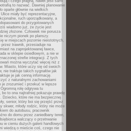
bują i czego pragną, nawet jeśli sami
otrafią to nazwać. Dawniej planowanie
o oparte głównie na wielkich
 Ulice miały być reprezentacyjne,
nkcjonalne, ruch uporządkowany, a
dopasowani do przygotowanych
ziś wiadomo już, że życie jest
dziej złożone. Człowiek nie porusza
ie niczym pionek po planszy.
ię w miejscach pozornie nieistotnych,
 przez trawnik, przesiaduje na
miast na zaprojektowanej ławce,
ada w sklepie osiedlowym, a nie w
znaczonej strefie integracji. Z tych
owań można wyczytać więcej niż z
ów. Miasto, które uczy się od swoich
 nie traktuje takich sygnałów jak
aktuje je jak cenną informację.
czyć z naturalnymi zachowaniami
je je zrozumieć i przekuć w lepsze
 Ogromną rolę odgrywa tu
 bo to ona najtrafniej pokazuje prawdę
i. Dziecko, które nie ma bezpiecznej
ły, senior, który boi się przejść przez
ny skwer, młody rodzic, który nie może
kiem do autobusu, pracownik
óźno do domu przez zaniedbany teren,
dsiębiorca walczący o przetrwanie
u w cieniu dużych galerii handlowych
i wiedzą o mieście coś, czego nie