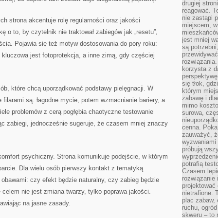
drugiej stron
reagować. T
nie zastąpi 
 strona akcentuje rolę regularności oraz jakości
miejscem, w 
o to, by czytelnik nie traktował zabiegów jak „resetu”,
mieszkańców 
jest mniej w
ścia. Pojawia się też motyw dostosowania do pory roku:
są potrzebni
przewidywać 
kluczowa jest fotoprotekcja, a inne zimą, gdy częściej
rozwiązania.
korzysta z d
perspektywę 
się tłok, gd
sób, które chcą uporządkować podstawy pielęgnacji. W
którym miejs
zabawę i dl
filarami są: łagodne mycie, potem wzmacnianie bariery, a
mimo kosztow
iele problemów z cerą pogłębia chaotyczne testowanie
surowa, czę
nieuporządko
jąc zabiegi, jednocześnie sugeruje, że czasem mniej znaczy
cenna. Pokaz
zauważyć, że
wyzwaniami p
próbują wszy
 komfort psychiczny. Strona komunikuje podejście, w którym
wyprzedzenie
potrafią tes
sparcie. Dla wielu osób pierwszy kontakt z tematyką
Czasem lepi
rozwiązanie i
obawami: czy efekt będzie naturalny, czy zabieg będzie
projektować 
 celem nie jest zmiana twarzy, tylko poprawa jakości.
nietrafione
plac zabaw, 
awiając na jasne zasady.
ruchu, ogró
skweru – to 