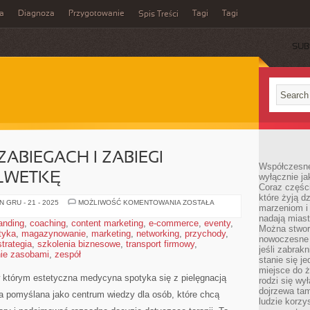
a
Diagnoza
Przygotowanie
Tagi
Tagi
Spis Treści
SUB
ABIEGACH I ZABIEGI
Współczesne
LWETKĘ
wyłącznie jak
Coraz części
które żyją d
POWIKŁANIA
 GRU - 21 - 2025
MOŻLIWOŚĆ KOMENTOWANIA
ZOSTAŁA
marzeniom i
PO
ZABIEGACH
nadają miast
anding
,
coaching
,
content marketing
,
e-commerce
,
eventy
,
I
Można stworz
tyka
,
magazynowanie
,
marketing
,
networking
,
ZABIEGI
przychody
,
nowoczesne c
MODELUJĄCE
strategia
,
szkolenia biznesowe
,
transport firmowy
,
SYLWETKĘ
jeśli zabrak
ie zasobami
,
zespół
stanie się j
miejsce do ż
w którym estetyczna medycyna spotyka się z pielęgnacją
rodzi się wy
dojrzewa tam
ała pomyślana jako centrum wiedzy dla osób, które chcą
ludzie korzy