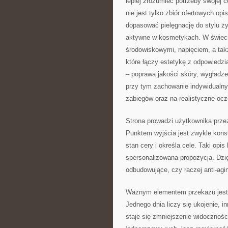
lepiej zrozumieć potrzeby swojej 
nie jest tylko zbiór ofertowych opis
dopasować pielęgnację do stylu ży
aktywne w kosmetykach. W świecie
środowiskowymi, napięciem, a tak
które łączy estetykę z odpowiedzi
– poprawa jakości skóry, wygładz
przy tym zachowanie indywidualny
zabiegów oraz na realistyczne ocz
Strona prowadzi użytkownika przez
Punktem wyjścia jest zwykle konsul
stan cery i określa cele. Taki op
spersonalizowana propozycja. Dzię
odbudowujące, czy raczej anti-agi
Ważnym elementem przekazu jest 
Jednego dnia liczy się ukojenie, 
staje się zmniejszenie widoczności