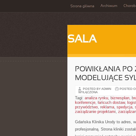
Archiwum
Chorob
Strona główna
SALA
POWIKŁANIA PO Z
MODELUJĄCE SY
POSTED BY ADMIN
POSTED ON
WYŁĄCZONA
Tagi:
analiza rynku
,
biznesplan
,
br
konferencje
,
łańcuch dostaw
,
logis
przywództwo
,
reklama
,
spedycja
,
zarządzanie projektami
,
zarządzan
Gdańska Klinika Urody to adres, 
profesjonalną. Strona kliniki zost