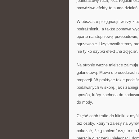
jednorazowy ruch, lecz regularnoś
prawdziwe efekty to suma działań.
W obszarze pielęgnacji twarzy klu
podrażnieniu, a także poprawa wy
oparte na stopniowej przebudowie,
ogrzewanie. Użytkownik strony mo
nie tylko szybki efekt „na zdjęcie”.
Na stronie ważne miejsce zajmują 
gabinetową. Mowa o procedurach u
proporcji. W praktyce takie pode
podawanych w skórę, jak i zabiegi
sposób, który zachęca do zadawan
do mody.
Część osób trafia do kliniki z my
też osoby, którym zależy na wyrów
pokazać, że „problem” często ma k
narracja o łączeniu pielęgnacji do