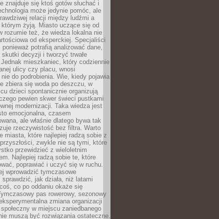
ie znajduje się ktoś gotów słuchać i
echnologia może jedynie pomóc, ale
prawdziwej relacji między ludźmi a
którym żyją. Miasto uczące się od
rozumie też, że wiedza lokalna nie
artościowa od eksperckiej. Specjaliści
, ponieważ potrafią analizować dane,
skutki decyzji i tworzyć trwałe
 Jednak mieszkaniec, który codziennie
anej ulicy czy placu, wnosi
nie do podrobienia. Wie, kiedy pojawia
zie zbiera się woda po deszczu, w
cu dzieci spontanicznie organizują
aczego pewien skwer świeci pustkami
nej modernizacji. Taka wiedza jest
sto emocjonalna, czasem
wana, ale właśnie dlatego bywa tak
uje rzeczywistość bez filtra. Warto
 miasta, które najlepiej radzą sobie z
rzyszłości, zwykle nie są tymi, które
stko przewidzieć z wieloletnim
m. Najlepiej radzą sobie te, które
tować, poprawiać i uczyć się w ruchu.
ej wprowadzić tymczasowe
 sprawdzić, jak działa, niż latami
coś, co po oddaniu okaże się
. Tymczasowy pas rowerowy, sezonowy
eksperymentalna zmiana organizacji
d społeczny w miejscu zaniedbanego
nie muszą być rozwiązania ostateczne.