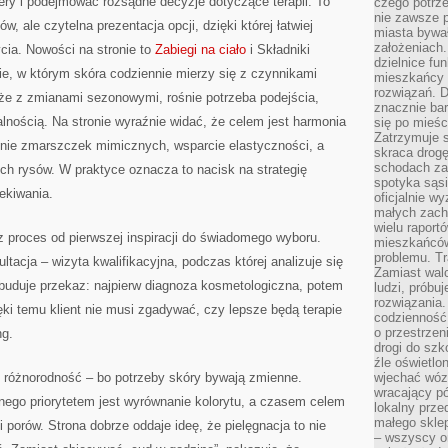
cery i podejmować rozsądne decyzje dotyczące terapii. To
czego potrze
nie zawsze p
ów, ale czytelna prezentacja opcji, dzięki której łatwiej
miasta bywał
założeniach.
cia. Nowości na stronie to
Zabiegi na ciało
i Składniki
dzielnice fu
, w którym skóra codziennie mierzy się z czynnikami
mieszkańcy 
rozwiązań. D
że z zmianami sezonowymi, rośnie potrzeba podejścia,
znacznie bar
alnością. Na stronie wyraźnie widać, że celem jest harmonia
się po mieśc
Zatrzymuje s
enie zmarszczek mimicznych, wsparcie elastyczności, a
skraca drogę
schodach za
ch rysów. W praktyce oznacza to nacisk na strategię
spotyka sąsi
ekiwania.
oficjalnie wy
małych zach
wielu raport
 proces od pierwszej inspiracji do świadomego wyboru.
mieszkańców,
problemu. Tr
tacja – wizyta kwalifikacyjna, podczas której analizuje się
Zamiast wal
is buduje przekaz: najpierw diagnoza kosmetologiczna, potem
ludzi, próbu
rozwiązania.
ki temu klient nie musi zgadywać, czy lepsze będą terapie
codzienność,
o przestrzen
ng.
drogi do szko
źle oświetlo
różnorodność – bo potrzeby skóry bywają zmienne.
wjechać wóz
wracający p
innego priorytetem jest wyrównanie kolorytu, a czasem celem
lokalny prze
małego sklep
 porów. Strona dobrze oddaje ideę, że pielęgnacja to nie
– wszyscy on