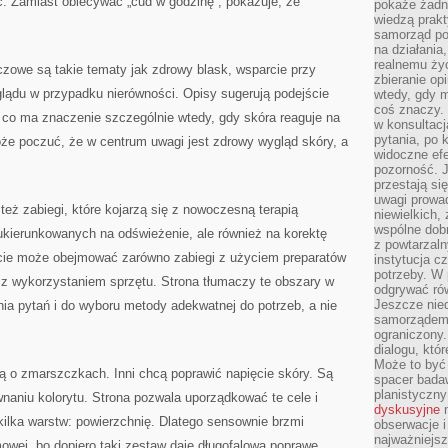
ć. Zamiast obiecywać „cud w godzinę”, pokazuje, że
pokaże żadna
wiedzą prakt
samorząd pot
na działania
realnemu życ
czowe są takie tematy jak zdrowy blask, wsparcie przy
zbieranie op
glądu w przypadku nierówności. Opisy sugerują podejście
wtedy, gdy m
coś znaczy. 
 co ma znaczenie szczególnie wtedy, gdy skóra reaguje na
w konsultacj
pytania, po 
że poczuć, że w centrum uwagi jest zdrowy wygląd skóry, a
widoczne efe
pozorność. J
przestają si
uwagi prowa
też zabiegi, które kojarzą się z nowoczesną terapią
niewielkich,
wspólne dobro
kierunkowanych na odświeżenie, ale również na korektę
z powtarzaln
jście może obejmować zarówno zabiegi z użyciem preparatów
instytucja c
potrzeby. W 
 z wykorzystaniem sprzętu. Strona tłumaczy te obszary w
odgrywać ró
Jeszcze nie
ia pytań i do wyboru metody adekwatnej do potrzeb, a nie
samorządem 
ograniczony.
dialogu, któr
Może to być 
ślą o zmarszczkach. Inni chcą poprawić napięcie skóry. Są
spacer badaw
planistyczny
naniu kolorytu. Strona pozwala uporządkować te cele i
dyskusyjne
n
ilka warstw: powierzchnię. Dlatego sensownie brzmi
obserwacje i
najważniejsz
mowej, bo dopiero taki zestaw daje długofalową poprawę.