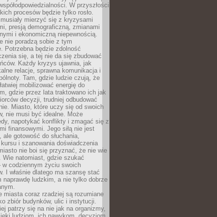
współodpowiedzialności. W przyszłości
kich procesów będzie tylko rosło.
 musiały mierzyć się z kryzysami
mi, presją demograficzną, zmianami
znymi i ekonomiczną niepewnością.
e nie poradzą sobie z tym
e. Potrzebna będzie zdolność
zenia się, a tej nie da się zbudować
ńców. Każdy kryzys ujawnia, jak
alne relacje, sprawna komunikacja i
ólnoty. Tam, gdzie ludzie czują, że
łatwiej mobilizować energię do
am, gdzie przez lata traktowano ich jak
iorców decyzji, trudniej odbudować
e. Miasto, które uczy się od swoich
, nie musi być idealne. Może
ędy, napotykać konflikty i zmagać się z
mi finansowymi. Jego siłą nie jest
 ale gotowość do słuchania,
 kursu i szanowania doświadczenia
miasto nie boi się przyznać, że nie wie
. Wie natomiast, gdzie szukać
– w codziennym życiu swoich
. I właśnie dlatego ma szansę stać
 naprawdę ludzkim, a nie tylko dobrze
anym.
 miasta coraz rzadziej są rozumiane
o zbiór budynków, ulic i instytucji.
ej patrzy się na nie jak na organizmy,
zięki ludziom, ich nawykom, decyzjom,