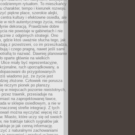
 codziennym rytuałom. To mieszkańcy
u charakter, tempo i kierunek rozwoju.
yć piękne place, szerokie alejki,
entra kultury i efektowne osiedla, ale
nie w nich autentycznego życia, miasto
edynie dekoracją. Prawdziwie dobre
ycia nie powstaje w gabinetach i nie
łącznie z odgórnych strategii. Ono
, gdzie ktoś uważnie słucha tego, jak
stają z przestrzeni, co im przeszkadza,
bują i czego pragną, nawet jeśli sami
otrafią to nazwać. Dawniej planowanie
o oparte głównie na wielkich
 Ulice miały być reprezentacyjne,
nkcjonalne, ruch uporządkowany, a
dopasowani do przygotowanych
ziś wiadomo już, że życie jest
dziej złożone. Człowiek nie porusza
ie niczym pionek po planszy.
ię w miejscach pozornie nieistotnych,
 przez trawnik, przesiaduje na
miast na zaprojektowanej ławce,
ada w sklepie osiedlowym, a nie w
znaczonej strefie integracji. Z tych
owań można wyczytać więcej niż z
ów. Miasto, które uczy się od swoich
 nie traktuje takich sygnałów jak
aktuje je jak cenną informację.
czyć z naturalnymi zachowaniami
je je zrozumieć i przekuć w lepsze