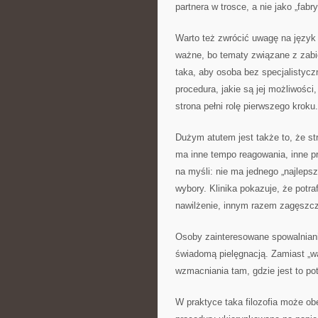
partnera w trosce, a nie jako „fabr
Warto też zwrócić uwagę na język s
ważne, bo tematy związane z zabie
taka, aby osoba bez specjalistyc
procedura, jakie są jej możliwośc
strona pełni rolę pierwszego kroku.
Dużym atutem jest także to, że st
ma inne tempo reagowania, inne pr
na myśli: nie ma jednego „najlepsz
wybory. Klinika pokazuje, że potr
nawilżenie, innym razem zagęszcz
Osoby zainteresowane spowalnian
świadomą pielęgnacją. Zamiast „wa
wzmacniania tam, gdzie jest to pot
W praktyce taka filozofia może ob