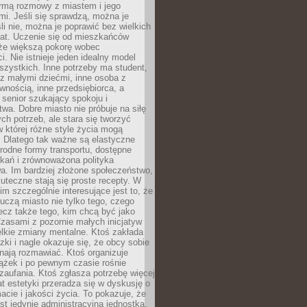
rmą rozmowy z miastem i jego
i. Jeśli się sprawdzą, można je
śli nie, można je poprawić bez wielkich
rat. Uczenie się od mieszkańców
że większą pokorę wobec
i. Nie istnieje jeden idealny model
szystkich. Inne potrzeby ma student,
 z małymi dziećmi, inne osoba z
wnością, inne przedsiębiorca, a
 senior szukający spokoju i
wa. Dobre miasto nie próbuje na siłę
ych potrzeb, ale stara się tworzyć
w której różne style życia mogą
. Dlatego tak ważne są elastyczne
orodne formy transportu, dostępne
kań i zrównoważona polityka
a. Im bardziej złożone społeczeństwo,
uteczne stają się proste recepty. W
m szczególnie interesujące jest to, że
czą miasto nie tylko tego, czego
lecz także tego, kim chcą być jako
zasami z pozornie małych inicjatyw
elkie zmiany mentalne. Ktoś zakłada
zki i nagle okazuje się, że obcy sobie
nają rozmawiać. Ktoś organizuje
ążek i po pewnym czasie rośnie
 zaufania. Ktoś zgłasza potrzebę więcej
mat estetyki przeradza się w dyskusję o
macie i jakości życia. To pokazuje, że
est jedynie administracyjną jednostką.