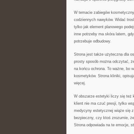
W temacie zabiegów kosmetycznych
codziennych nawyków. Widać troskę 
tylko jak element planowego podej
inne potrzeby ma skóra latem, gdy 
potrzebuje odbudowy.
Strona jest także użyteczna dla o
prosty sposób można odczytać, że 
na końcu ochrona. To ważne, bo w
kosmetyków. Strona kliniki, opisu
więcej.
W obszarze estetyki liczy się też
klient nie ma czuć presji, tylko w
medycyny estetycznej wiąże się z 
bezpieczny, czy ktoś zrozumie, że
Strona odpowiada na te emocje, st