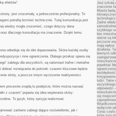
ykę efektów”.
Jest szkołą 
znaczenie ta
Miasta będą
trony: jest zrozumiały, a jednocześnie profesjonalny. To
klimatyczny
technologic
gami potrafią brzmieć technicznie. Tutaj komunikacja jest
Żadne władz
samodzielni
znej wiedzy mogła zrozumieć, czego dotyczy dana
szybkiego uc
i, oraz dlaczego konsultacja ma znaczenie. Dzięki temu
bez mieszka
ważne są lok
poczucie wsp
mają wpływ, 
działania. T
rona odwołuje się do idei dopasowania. Skóra każdej osoby
biernych odb
edyspozycje i inne ograniczenia. Dlatego przekaz opiera się
zaangażowani
mieszkańców
ego” zabiegu dla wszystkich, są natomiast trafne i nietrafne
popełniać bł
afi dobrać rozwiązania do potrzeb: czasem kluczowe będzie
ograniczenia
bezbłędność,
enie skóry, a jeszcze innym wyciszenie reaktywności.
korygowania
ludzi. Takie 
wszystkiego
iem procesów znajdą tu podejście, które można nazwać
odpowiedzi 
mieszkańców
lki z czasem” pojawia się idea wspierania skóry:
się miejscem
rzebne. To język, który sprzyja realizmowi.
zaprojektow
Współczesne
wyłącznie jak
ejmować zarówno zabiegi dające rozświetlenie, jak i
Coraz części
które żyją d