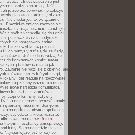
 makieta. Ich doświadczenie jest
yczną i bardzo konkretną. Jeśli
rafi je zebrać, porównać i przełożyć
, wtedy planowanie staje się bliższe
iu. Nie chodzi jednak wyłącznie o
inii. Prawdziwa zmiana zaczyna się
ieszkańcy mają poczucie, że ich głos
Wiele osób zniechęciło się do udziału
ach, ponieważ przez lata słyszało
których nie następowały żadne
kty. Ludzie szybko rozpoznają
eśli ich pomysły trafiają do szuflady,
ę angażować. Jeśli jednak widzą, że
dzą do konkretnych korekt, nawet
 zaczynają traktować miasto jak
. Zaufanie nie rodzi się z obietnic, ale
ych doświadczeń, w których urząd,
zy lokalny lider reaguje na rzeczywiste
połowie tej zmiany ważną rolę mogą
wnież nowe narzędzia komunikacji.
dawno kontakt mieszkańców z
był często formalny, sztywny i
 Dziś znacznie łatwiej tworzyć kanały
e są bardziej naturalne i dostępne.
lokalna aplikacja, otwarte spotkanie,
czy, sąsiedzka ankieta, warsztat
 albo nawet internetowe
forum
a którym mieszkańcy opisują swoje
 problemy. Samo narzędzie nie jest
e. Najważniejsze jest to, czy po