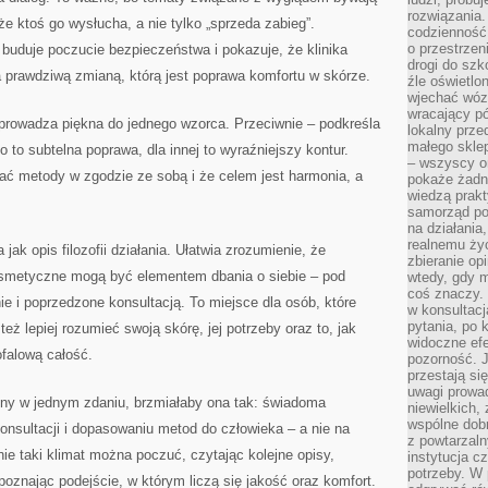
rozwiązania.
e ktoś go wysłucha, a nie tylko „sprzeda zabieg”.
codzienność,
o przestrzen
 buduje poczucie bezpieczeństwa i pokazuje, że klinika
drogi do szko
 prawdziwą zmianą, którą jest poprawa komfortu w skórze.
źle oświetlo
wjechać wóz
wracający p
sprowadza piękna do jednego wzorca. Przeciwnie – podkreśla
lokalny prze
małego sklep
o to subtelna poprawa, dla innej to wyraźniejszy kontur.
– wszyscy on
ać metody w zgodzie ze sobą i że celem jest harmonia, a
pokaże żadna
wiedzą prakt
samorząd pot
na działania
realnemu życ
jak opis filozofii działania. Ułatwia zrozumienie, że
zbieranie op
osmetyczne mogą być elementem dbania o siebie – pod
wtedy, gdy m
coś znaczy. 
e i poprzedzone konsultacją. To miejsce dla osób, które
w konsultacj
pytania, po 
 też lepiej rozumieć swoją skórę, jej potrzeby oraz to, jak
widoczne efe
ofalową całość.
pozorność. J
przestają si
uwagi prowa
trony w jednym zdaniu, brzmiałaby ona tak: świadoma
niewielkich,
wspólne dobro
konsultacji i dopasowaniu metod do człowieka – a nie na
z powtarzaln
ie taki klimat można poczuć, czytając kolejne opisy,
instytucja c
potrzeby. W 
poznając podejście, w którym liczą się jakość oraz komfort.