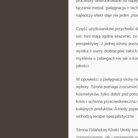
procedury ukierunkowane na napięc
łączenie metod: pielęgnacja + tech
najlepszy efekt daje nie jeden „mo
Część użytkowników przychodzi do
ust. Inni mają ogólne wrażenie, ż
perspektywy: z jednej strony porz
wynika z sumy drobiazgów, takich 
myślenia o zabiegach nie jak o kor
jakości.
W opowieści o pielęgnacji skóry n
wybory. Strona pomaga zrozumieć,
kosmetyków, tylko dobór pod potrze
krem i ochrona przeciwsłoneczna 
kolejnych produktów. A kiedy pojaw
wchodzą terapie specjalistyczne.
Strona Gdańskiej Kliniki Urody tw
zorganizowane, jak i nastawione 