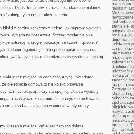
ie. Ważne jest też to, że strona sugeruje sensowne
marzeniom i
nologia. Dzięki temu łatwiej zrozumieć, dlaczego niekiedy
nadają miast
Można stworz
cny” zabieg, tylko dobrze ułożona seria.
nowoczesne c
jeśli zabrak
stanie się j
 kliniki z bardzo konkretnym celem, jak poprawa wyglądu
miejsce do ż
e twarz wygląda na poszarzałą. Strona uwzględnia obie
rodzi się wy
dojrzewa tam
ądkuje potrzeby, z drugiej pokazuje, że czasem „problem”
ludzie korzy
czego potrze
jak niedobór regeneracji. Taki sposób opisu zachęca do
nie zawsze p
ekcie „wady”, tylko jak o narzędziu do przywrócenia lepszej
miasta bywał
założeniach.
dzielnice fu
mieszkańcy 
rozwiązań. D
ie brakuje też miejsca na codzienną rutynę i świadome
znacznie bar
 że pielęgnacja domowa to nie kolekcjonowanie
się po mieśc
Zatrzymuje s
by. Zamiast „więcej”, liczy się spójniej. Dobrze wybrany
skraca drogę
schodach za
mogą mieć większe znaczenie niż chaotyczne testowanie
spotyka sąsi
ia się potrzeba silniejszego wsparcia, wtedy do gry
oficjalnie wy
małych zach
wielu raport
mieszkańców,
problemu. Tr
orzy wrażenie miejsca, które jest zarówno dobrze
Zamiast wal
na dialog. To ważne, bo tematy związane z wyglądem bywają
ludzi, próbu