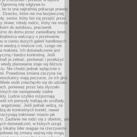
 Ogromną rolę odgrywa tu
 bo to ona najtrafniej pokazuje prawdę
i. Dziecko, które nie ma bezpiecznej
ły, senior, który boi się przejść przez
ny skwer, młody rodzic, który nie może
kiem do autobusu, pracownik
óźno do domu przez zaniedbany teren,
dsiębiorca walczący o przetrwanie
u w cieniu dużych galerii handlowych
i wiedzą o mieście coś, czego nie
 makieta. Ich doświadczenie jest
yczną i bardzo konkretną. Jeśli
rafi je zebrać, porównać i przełożyć
, wtedy planowanie staje się bliższe
iu. Nie chodzi jednak wyłącznie o
inii. Prawdziwa zmiana zaczyna się
ieszkańcy mają poczucie, że ich głos
Wiele osób zniechęciło się do udziału
ach, ponieważ przez lata słyszało
których nie następowały żadne
kty. Ludzie szybko rozpoznają
eśli ich pomysły trafiają do szuflady,
ę angażować. Jeśli jednak widzą, że
dzą do konkretnych korekt, nawet
 zaczynają traktować miasto jak
. Zaufanie nie rodzi się z obietnic, ale
ych doświadczeń, w których urząd,
zy lokalny lider reaguje na rzeczywiste
połowie tej zmiany ważną rolę mogą