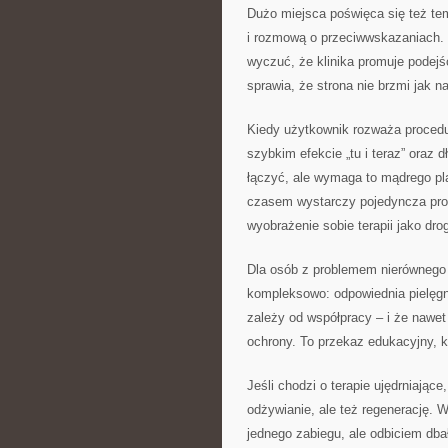
Dużo miejsca poświęca się też te
i rozmową o przeciwwskazaniach.
wyczuć, że klinika promuje podejśc
sprawia, że strona nie brzmi jak 
Kiedy użytkownik rozważa procedu
szybkim efekcie „tu i teraz” oraz 
łączyć, ale wymaga to mądrego pl
czasem wystarczy pojedyncza proc
wyobrażenie sobie terapii jako dro
Dla osób z problemem nierównego k
kompleksowo: odpowiednia pielęgna
zależy od współpracy – i że nawet
ochrony. To przekaz edukacyjny, k
Jeśli chodzi o terapie ujędrniające
odżywianie, ale też regenerację. W
jednego zabiegu, ale odbiciem dbało