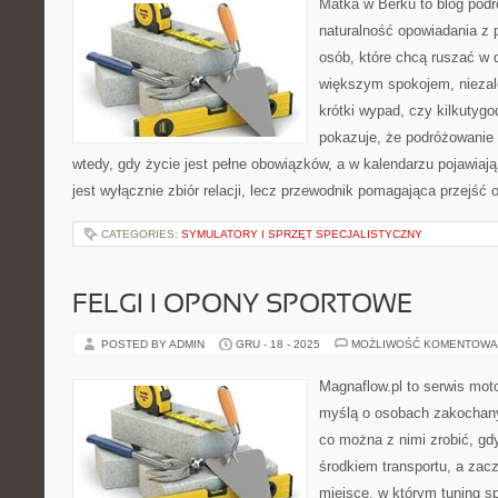
Matka w Berku to blog podr
naturalność opowiadania z 
osób, które chcą ruszać w d
większym spokojem, niezale
krótki wypad, czy kilkutyg
pokazuje, że podróżowanie
wtedy, gdy życie jest pełne obowiązków, a w kalendarzu pojawiaj
jest wyłącznie zbiór relacji, lecz przewodnik pomagająca przejść
CATEGORIES:
SYMULATORY I SPRZĘT SPECJALISTYCZNY
FELGI I OPONY SPORTOWE
POSTED BY ADMIN
GRU - 18 - 2025
MOŻLIWOŚĆ KOMENTOWA
Magnaflow.pl to serwis moto
myślą o osobach zakochany
co można z nimi zrobić, gdy
środkiem transportu, a zac
miejsce, w którym tuning s