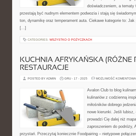
doświadczeniem, a tematy 
przestają być nudnym elementem podwozia i stają się świadom
ton, dynamikę oraz temperament auta. Ciekawe kategorie to: Ja
[…]
CATEGORIES:
WSZYSTKO O POŻYCZKACH
KUCHNIA AFRYKAŃSKA (RÓŻNE R
RESTAURACJE
POSTED BY ADMIN
GRU - 17 - 2025
MOŻLIWOŚĆ KOMENTOWA
Avalon Club to blog kulinar
kulinariów z codzienną insp
miłośników dobrego jedzeni
nowe kierunki. Jeśli lubisz
prowadzi Cię dalej niż mapa
zaproszeniem do podróży, Av
przystań. Przeczytaj koniecznie Foodpairing – nietypowe połącz