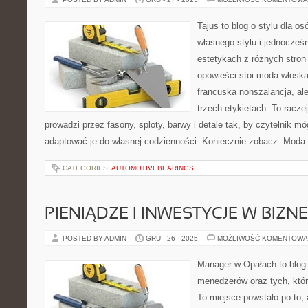
Tajus to blog o stylu dla o
własnego stylu i jednocześn
estetykach z różnych stron
opowieści stoi moda włoska
francuska nonszalancja, al
trzech etykietach. To raczej
prowadzi przez fasony, sploty, barwy i detale tak, by czytelnik m
adaptować je do własnej codzienności. Koniecznie zobacz: Moda
CATEGORIES:
AUTOMOTIVEBEARINGS
PIENIĄDZE I INWESTYCJE W BIZNE
POSTED BY ADMIN
GRU - 26 - 2025
MOŻLIWOŚĆ KOMENTOWA
Manager w Opałach to blog d
menedżerów oraz tych, któr
To miejsce powstało po to,