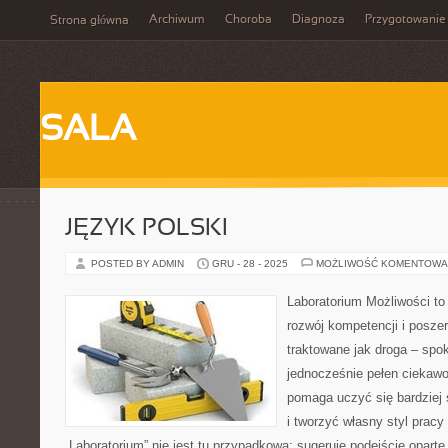
Archiwum
Choroba
Diagnoza
Przygotowanie
Strona główna
SALA
JĘZYK POLSKI
POSTED BY ADMIN
GRU - 28 - 2025
MOŻLIWOŚĆ KOMENTOWA
Laboratorium Możliwości to
rozwój kompetencji i posze
traktowane jak droga – spo
jednocześnie pełen ciekawoś
pomaga uczyć się bardziej
i tworzyć własny styl prac
„Laboratorium” nie jest tu przypadkowa: sugeruje podejście oparte