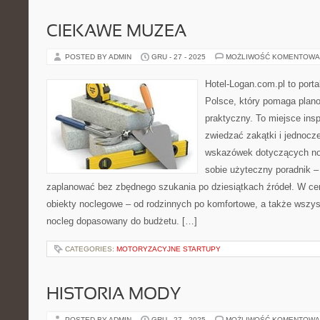
CIEKAWE MUZEA
POSTED BY ADMIN
GRU - 27 - 2025
MOŻLIWOŚĆ KOMENTOWA
Hotel-Logan.com.pl to port
Polsce, który pomaga plan
praktyczny. To miejsce insp
zwiedzać zakątki i jednoc
wskazówek dotyczących noc
sobie użyteczny poradnik – 
zaplanować bez zbędnego szukania po dziesiątkach źródeł. W cen
obiekty noclegowe – od rodzinnych po komfortowe, a także wszy
nocleg dopasowany do budżetu. […]
CATEGORIES:
MOTORYZACYJNE STARTUPY
HISTORIA MODY
POSTED BY ADMIN
GRU - 27 - 2025
MOŻLIWOŚĆ KOMENTOWA