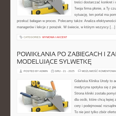
treści dostarczać konkret i
Twoja firma płonie, a Ty cz
sytuację, ten portal ma pom
przekuć bałagan w proces. Polecamy także: Analiza efektywności
managerów i lekcje z porażek. W świecie, w którym wszyscy […]
CATEGORIES:
WYMOWA I AKCENT
POWIKŁANIA PO ZABIEGACH I ZA
MODELUJĄCE SYLWETKĘ
POSTED BY ADMIN
GRU - 21 - 2025
MOŻLIWOŚĆ KOMENTOWA
Gdańska Klinika Urody to a
medycyna spotyka się z pie
Strona kliniki została pom
dla osób, które chcą lepiej
cery i podejmować rozsądne
To nie jest tylko zbiór ofer