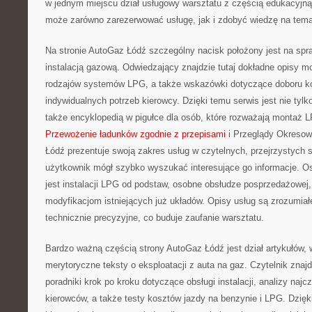
w jednym miejscu dział usługowy warsztatu z częścią edukacyjną
może zarówno zarezerwować usługę, jak i zdobyć wiedzę na tem
Na stronie AutoGaz Łódź szczególny nacisk położony jest na spr
instalacją gazową. Odwiedzający znajdzie tutaj dokładne opisy mo
rodzajów systemów LPG, a także wskazówki dotyczące doboru 
indywidualnych potrzeb kierowcy. Dzięki temu serwis jest nie tylk
także encyklopedią w pigułce dla osób, które rozważają montaż 
Przewożenie ładunków zgodnie z przepisami
i Przeglądy Okresow
Łódź prezentuje swoją zakres usług w czytelnych, przejrzystych 
użytkownik mógł szybko wyszukać interesujące go informacje. 
jest instalacji LPG od podstaw, osobne obsłudze posprzedażowej
modyfikacjom istniejących już układów. Opisy usług są zrozumiał
technicznie precyzyjne, co buduje zaufanie warsztatu.
Bardzo ważną częścią strony AutoGaz Łódź jest dział artykułów, 
merytoryczne teksty o eksploatacji z auta na gaz. Czytelnik znajd
poradniki krok po kroku dotyczące obsługi instalacji, analizy naj
kierowców, a także testy kosztów jazdy na benzynie i LPG. Dzięki