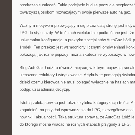
przekazanie zaleceń. Takie podejście buduje poczucie bezpieczeń
towarzyszą osobom rozważającym swoje pierwsze auto na gaz.
Ważnym motywem przewijającym się przez całą stronę jest indywid
LPG do stylu jazdy. W treściach wielokrotnie podkreślane jest, że 
uniwersalna konfiguracja, a praktyka specjalistów AutoGaz Łódź 
środek. Ten przekaz jest wzmocniony licznymi omówieniami konk
pokazują, jak różne pojazdy można skutecznie wyposażyć w nowo
Blog AutoGaz Łódź to również miejsce, w którym pojawiają się aktu
ulepszone reduktory i wtryskiwacze. Artykuły te pomagają świad
dzięki czemu kierowca nie musi polegać wyłącznie na hasłach m
podjąć uzasadnioną decyzję.
Istotną zaletą serwisu jest także czytelna kategoryzacja treści. A
zagadnień, na przykład wprowadzenia do LPG, szczegółowe analiz
nowinki i aktualności. Taka struktura sprawia, że AutoGaz Łódź jes
do którego można wracać na różnych etapach przygody z LPG.