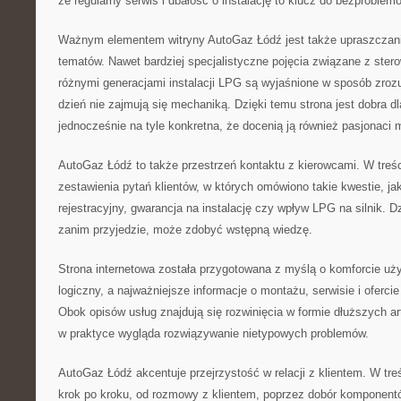
że regularny serwis i dbałość o instalację to klucz do bezproblem
Ważnym elementem witryny AutoGaz Łódź jest także upraszczan
tematów. Nawet bardziej specjalistyczne pojęcia związane z stero
różnymi generacjami instalacji LPG są wyjaśnione w sposób zrozu
dzień nie zajmują się mechaniką. Dzięki temu strona jest dobra d
jednocześnie na tyle konkretna, że docenią ją również pasjonaci m
AutoGaz Łódź to także przestrzeń kontaktu z kierowcami. W treśc
zestawienia pytań klientów, w których omówiono takie kwestie, jak
rejestracyjny, gwarancja na instalację czy wpływ LPG na silnik. D
zanim przyjedzie, może zdobyć wstępną wiedzę.
Strona internetowa została przygotowana z myślą o komforcie użyt
logiczny, a najważniejsze informacje o montażu, serwisie i ofer
Obok opisów usług znajdują się rozwinięcia w formie dłuższych ar
w praktyce wygląda rozwiązywanie nietypowych problemów.
AutoGaz Łódź akcentuje przejrzystość w relacji z klientem. W tr
krok po kroku, od rozmowy z klientem, poprzez dobór komponentó