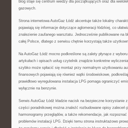
blog staje się centrum wiedzy dla początkujących oraz dla wielole
gazowych.
Strona internetowa AutoGaz Łódź akcentuje także lokalny charakt
pojawiają się informacje dotyczące aglomeracji łódzkiej, co ułat
znalezienie zaufanego warsztatu. Jednocześnie publikowane na bl
całej Polsce, dlatego z serwisu chętnie korzystają także użytkow
Na AutoGaz Łódź mocno podkreślone są zalety płynące z wyboru
artykułach i opisach usług czytelnik znajdzie konkretne wyliczeni
szybko może spłacić się montaż przy normalnym użytkowaniu au
finansowych pojawiają się również wątki środowiskowe, podkreśla
prawidłowo wyregulowana instalacja LPG pomaga ograniczyć emis
wyłącznie na benzynie.
Serwis AutoGaz Łódź kładzie nacisk na bezpieczne korzystanie z
części poradnikowej można znaleźć rozbudowane opisy zaleceń 
harmonogramy przeglądów, a także rekomendacje, jak rozpozna
problemów instalacji LPG. Dzięki temu strona instruktażowo prow