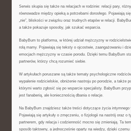
Serwis skupia się także na relacjach w rodzinie: relacji pary, ró
równowadze między opieką a potrzebami dorosłego. Pojawiają się
„nie”, bliskości w związku oraz trudnych etapów w relacji. BabyB
a także pokazuje sposoby, jak szukać wsparcia.
BabyBum to platforma, w której udział mężczyzny w rodzicielstwie
rolą mamy. Pojawiają się teksty o ojcostwie, zaangażowaniu i dzi
emocjach mężczyzny w czasie porodu. Dzięki temu BabyBum staj
partnerów, którzy chcą rozumieć siebie.
W artykułach poruszane są także tematy psychologiczne rodziców
wypalenie rodzicielskie, obniżenie nastroju po porodzie, a także p
którymi warto zgłosić się po wsparcie specjalisty. BabyBum przyp
jest fanaberią, ale koniecznością dbania o relacje.
Na BabyBum znajdziesz także treści dotyczące życia intymnego 
Pojawiają się artykuły o zmęczeniu, o fizjologii na nastrój oraz o
partnerem, gdy relacja i codzienność mocno się zmieniają. Ta te
sposób taktowny, a jednocześnie oparty na wiedzy, dzięki czem