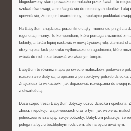
błogosławiony stan i prowadzenie malucha przez świat – to miejsc
szukać równowagi, a nie ścigać się do nierealnych ideałów. Tut
upewnić się, że nie jest osamotniony, i spokojnie poukładać swoj
Na BabyBum znajdziesz poradniki o ciąży, momencie przyjścia dzi
regeneracji mamy. To kompendium, które pomaga zrozumieć zmiany 
kobiety, a także lepiej nastawić w nową życiową rolę. Zamiast 
otrzymujesz krok po kroku wytłumaczone zagadnienia, które moż
wrócić do nich i zastosować we własnym tempie.
BabyBum to również mapa po świecie maluszków. podawanie poka
rozszerzanie diety są tu opisane z perspektywy potrzeb dziecka, 
Znajdziesz tu wskazówki, jak dopasować rozwiązania do swojej ro
z otwartością.
Duża część treści BabyBum dotyczy uczuć dziecka i opiekuna. Zn
złości, niepokoju, wątpliwościach oraz o tym, jak wspierać malu
jednocześnie szanując swoje potrzeby. BabyBum pokazuje, że rodz
polega na byciu bezbłędnym rodzicem, ale na byciu uważnym.