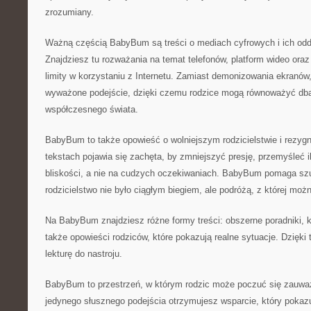
zrozumiany.
Ważną częścią BabyBum są treści o mediach cyfrowych i ich oddz
Znajdziesz tu rozważania na temat telefonów, platform wideo or
limity w korzystaniu z Internetu. Zamiast demonizowania ekranó
wyważone podejście, dzięki czemu rodzice mogą równoważyć dban
współczesnego świata.
BabyBum to także opowieść o wolniejszym rodzicielstwie i rezyg
tekstach pojawia się zachęta, by zmniejszyć presję, przemyśleć 
bliskości, a nie na cudzych oczekiwaniach. BabyBum pomaga szu
rodzicielstwo nie było ciągłym biegiem, ale podróżą, z której mo
Na BabyBum znajdziesz różne formy treści: obszerne poradniki, kr
także opowieści rodziców, które pokazują realne sytuacje. Dzię
lekturę do nastroju.
BabyBum to przestrzeń, w którym rodzic może poczuć się zauwa
jedynego słusznego podejścia otrzymujesz wsparcie, który pok