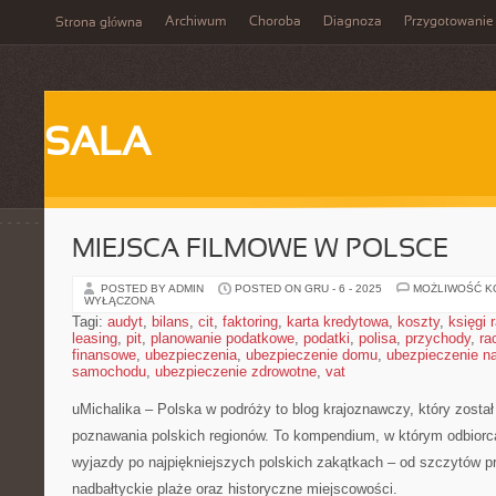
Archiwum
Choroba
Diagnoza
Przygotowanie
Strona główna
SALA
MIEJSCA FILMOWE W POLSCE
POSTED BY ADMIN
POSTED ON GRU - 6 - 2025
MOŻLIWOŚĆ 
WYŁĄCZONA
Tagi:
audyt
,
bilans
,
cit
,
faktoring
,
karta kredytowa
,
koszty
,
księgi
leasing
,
pit
,
planowanie podatkowe
,
podatki
,
polisa
,
przychody
,
ra
finansowe
,
ubezpieczenia
,
ubezpieczenie domu
,
ubezpieczenie na
samochodu
,
ubezpieczenie zdrowotne
,
vat
uMichalika – Polska w podróży to blog krajoznawczy, który został
poznawania polskich regionów. To kompendium, w którym odbiorca
wyjazdy po najpiękniejszych polskich zakątkach – od szczytów pr
nadbałtyckie plaże oraz historyczne miejscowości.