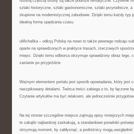
Istotną częścią strony są także podróże tematyczne. Czytelnik 
szlaki historyczne, szlaki gastronomiczne, szlaki przyrodnicze, a
skupione na modernistycznej zabudowie. Dzięki temu każdy typ 
idealną formę spędzania czasu.
uMichalika – odkryj Polskę na nowo to także pewnego rodzaju su
oparte na sprawdzonych w praktyce trasach, rzeczowych spostrze
miejsc. Dzięki temu odbiorca otrzymuje sprawdzony obraz tego, 
zastanie po przyjeździe.
Ważnym elementem portalu jest sposób opowiadania, który jest c
naszpikowany detalami. Twórca treści zabiega o to, by łączone b
Czytanie artykułów ma być relaksem, ale jednocześnie przygoto
Na tej stronie szczególne miejsce zajmują opisy mniejszych miej
te zakątki najbardziej zaskakują, a standardowe poradniki poświę
otrzymują moment, by zabłysnąć, a podróżnicy mogą uwzględnić