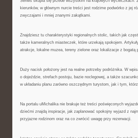
Serwis skupia się przede wszystkim na krajowych wycieczkach. Z
kierunków, w głównym nurcie treści jest rodzime podwórko z jej 
zwyczajami i mniej znanymi zakątkami.
Znajdziesz tu charakterystyki regionalnych stolic, takich jak czę
także kameralnych miasteczek, które urzekają spokojem. Artykuł
atrakcje, lokalne muzea, tereny zielone oraz lokalizacje z bogatą 
Duży nacisk położony jest na realne potrzeby podróżnika. W wpis
o dojeździe, strefach postoju, bazie noclegowej, a także szacu
w układaniu planu zarówno oszczędnym turystom, jak i tym, którz
Na portalu uMichalika nie brakuje też treści poświęconych wyjazd
dziećmi znajdą inspiracje, jak zaplanować spokojny wyjazd z najm
przyjazne rodzinom oraz na co zwrócić uwagę przy rezerwacji.