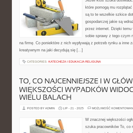
Jeżeli ktoś szuka doświad
które pomogą mu rozplątać 
są to te wszelkie szkice do
gospodarczej jakie są wdra
przez internet. Dzięki temu 
sobie sprawy z tego czym 
na firmę. Co poniektóre z nich wypływają z potrzeb rynku a inne
kreatywnym na jaki decydują się […]
CATEGORIES:
KATECHEZA I EDUKACJA RELIGIJNA
TO, CO NAJCENNIEJSZE I W GŁÓW
WIĘKSZOŚCI WYPADKÓW WIDOC
WIELU BALACH
POSTED BY ADMIN
LIP - 21 - 2025
MOŻLIWOŚĆ KOMENTOWAN
W znacznej większości ogło
szuka pracowników To, co n