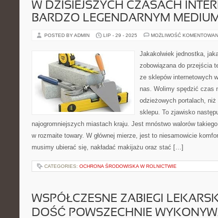
W DZISIEJSZYCH CZASACH INTER
BARDZO LEGENDARNYM MEDIU
POSTED BY ADMIN
LIP - 29 - 2025
MOŻLIWOŚĆ KOMENTOWAN
Jakakolwiek jednostka, jaka
zobowiązana do przejścia t
ze sklepów internetowych 
nas. Wolimy spędzić czas 
odzieżowych portalach, niż
sklepu. To zjawisko następ
najogromniejszych miastach kraju. Jest mnóstwo walorów takiego
w rozmaite towary. W głównej mierze, jest to niesamowicie komfo
musimy ubierać się, nakładać makijażu oraz stać […]
CATEGORIES:
OCHRONA ŚRODOWISKA W ROLNICTWIE
WSPÓŁCZESNE ZABIEGI LEKARSKI
DOŚĆ POWSZECHNIE WYKONY