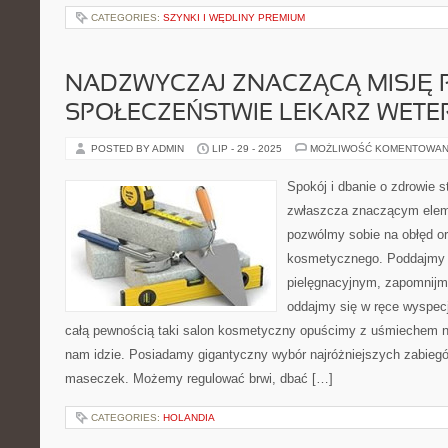
CATEGORIES:
SZYNKI I WĘDLINY PREMIUM
NADZWYCZAJ ZNACZĄCĄ MISJĘ P
SPOŁECZEŃSTWIE LEKARZ WETE
POSTED BY ADMIN
LIP - 29 - 2025
MOŻLIWOŚĆ KOMENTOWAN
Spokój i dbanie o zdrowie st
zwłaszcza znaczącym elem
pozwólmy sobie na obłęd or
kosmetycznego. Poddajmy 
pielęgnacyjnym, zapomnijm
oddajmy się w ręce wyspec
całą pewnością taki salon kosmetyczny opuścimy z uśmiechem na 
nam idzie. Posiadamy gigantyczny wybór najróżniejszych zabieg
maseczek. Możemy regulować brwi, dbać […]
CATEGORIES:
HOLANDIA