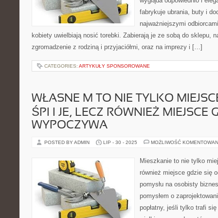
wygląda odpowiednio i ele
fabrykuje ubrania, buty i do
najważniejszymi odbiorcam
kobiety uwielbiają nosić torebki. Zabierają je ze sobą do sklepu, 
zgromadzenie z rodziną i przyjaciółmi, oraz na imprezy i […]
CATEGORIES:
ARTYKUŁY SPONSOROWANE
WŁASNE M TO NIE TYLKO MIEJSCE
ŚPI I JE, LECZ RÓWNIEŻ MIEJSCE 
WYPOCZYWA
POSTED BY ADMIN
LIP - 30 - 2025
MOŻLIWOŚĆ KOMENTOWAN
Mieszkanie to nie tylko miej
również miejsce gdzie się
pomysłu na osobisty biznes
pomysłem o zaprojektowaniu
popłatny, jeśli tylko trafi s