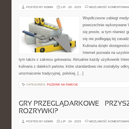
POSTED BY ADMIN
LIP - 29 - 2025
MOŻLIWOŚĆ KOMENTOWAN
Współczesne zabiegi medy
powszechnie wykonywane W
się proste, w tym również g
się nie podlegają tej zasadz
Kulinaria dzięki dostępności
Internet pozwala na uzyskiw
tym także z zakresu gotowania. Aktualnie każdy użytkownik Int
kulinaria z dalekich państw, które standardowo nie zostałyby odkr
urozmaicenie tradycyjnej, polskiej, […]
CATEGORIES:
PIZZERIE NA ŚWIECIE
GRY PRZEGLĄDARKOWE – PRZYS
ROZRYWKI?
POSTED BY ADMIN
LIP - 29 - 2025
MOŻLIWOŚĆ KOMENTOWAN