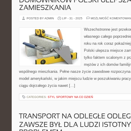
DOMOWNIKÓW POLSKI ULEPSZA 
ZAMIESZKANIA
POSTED BY ADMIN
LIP - 31 - 2025
MOŻLIWOŚĆ KOMENTOWAN
Wszechstronne jest przekon
własnego całego poprzednie
roku na rok coraz pokaźnie
Polski ulepsza miejsce zami
tylko faktem scalonym z pr
mężów z ich domów familij
wspólnego mieszkania. Pełne nasze życie zawodowe rozpoczyna 
model amerykański, w jakim miejscu ludzie w poszukiwaniu pracy 
ciągu dojrzałego życia nawet […]
CATEGORIES:
STYL SPORTOWY NA CO DZIEŃ
TRANSPORT NA ODLEGŁE ODLEG
ZAWSZE BYŁ DLA LUDZI ISTOTN