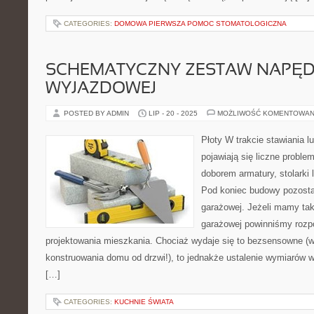
CATEGORIES:
DOMOWA PIERWSZA POMOC STOMATOLOGICZNA
SCHEMATYCZNY ZESTAW NAPĘ
WYJAZDOWEJ
POSTED BY ADMIN
LIP - 20 - 2025
MOŻLIWOŚĆ KOMENTOWAN
Płoty W trakcie stawiania 
pojawiają się liczne probl
doborem armatury, stolarki 
Pod koniec budowy pozosta
garażowej. Jeżeli mamy tak
garażowej powinniśmy rozp
projektowania mieszkania. Chociaż wydaje się to bezsensowne (w
konstruowania domu od drzwi!), to jednakże ustalenie wymiarów 
[…]
CATEGORIES:
KUCHNIE ŚWIATA