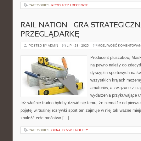
CATEGORIES:
PRODUKTY I RECENZJE
RAIL NATION – GRA STRATEGICZ
PRZEGLĄDARKĘ
POSTED BY ADMIN
LIP - 28 - 2025
MOŻLIWOŚĆ KOMENTOWAN
Producent pluszaków, Masko
na pewno należy do zdecyd
dyscyplin sportowych na św
wszystkich krajach możemy
amatorów, a związane z nią
wydarzenia przykuwające uw
też właśnie trudno byłoby dziwić się temu, że niemalże od pierwsz
pojętej wirtualnej rozrywki sport ten zajmuje w niej tak ważne m
znaleźć całe mnóstwo […]
CATEGORIES:
OKNA, DRZWI I ROLETY