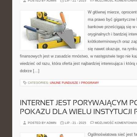
POSTED BY ADMIN
LIP - 21 - 2025
MOŻLIWOŚĆ KOMENTOWAN
W głównej mierze, oprocento
ma prawo być gigantyczne B
bankowe prześcigają się w 
oryginalnych i bardziej int
krótkoterminowych oraz za
się nawet okazuje, na rynku
finansowych jest w zasadzie mnóstwo, w następstwie tego nie k
wiedzieć od razu, która oferta jest najbardziej interesująca i któr
dobrze […]
CATEGORIES:
UNIJNE FUNDUSZE I PROGRAMY
INTERNET JEST PORYWAJĄCYM 
POKAZU DLA WIELU INSTYTUCJI 
POSTED BY ADMIN
LIP - 21 - 2025
MOŻLIWOŚĆ KOMENTOWAN
Ogólnoświatowa sieć jest 