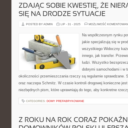
ZDAJĄC SOBIE KWESTIĘ, ŻE NIE
SIĘ NA DRODZE SYTUACJE
POSTED BY ADMIN
LIP - 31 - 2025
MOŻLIWOŚĆ KOMENTOWAN
Na współczesnym rynku pows
jakie specjalizują się w pro
wszystkiego Widoczny każde
innego, jak transfer. Przew
ludzi. Wszystko bezsprzecz
dobrymi samochodami i w tr
okoliczności przemieszczania rzeczy są regularnie sprawdzane. 
oraz naczepa Schmitz. W czasie kontroli drogowej konieczne jes
niezbędnych pism, które uprawniają do tego, aby konkretne rzecz
CATEGORIES:
DOMY PREFABRYKOWANE
Z ROKU NA ROK CORAZ POKAŹNI