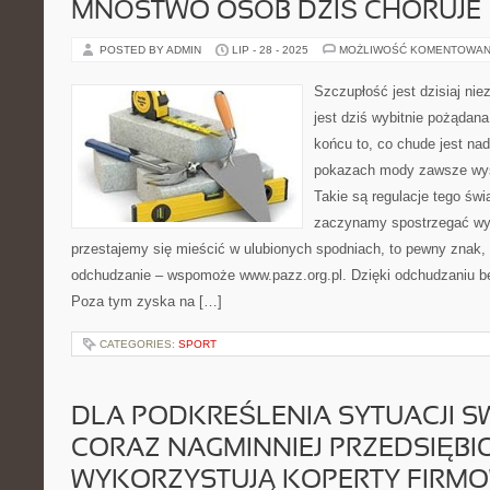
MNÓSTWO OSÓB DZIŚ CHORUJE
POSTED BY ADMIN
LIP - 28 - 2025
MOŻLIWOŚĆ KOMENTOWAN
Szczupłość jest dzisiaj ni
jest dziś wybitnie pożądan
końcu to, co chude jest na
pokazach mody zawsze wys
Takie są regulacje tego świ
zaczynamy spostrzegać wyl
przestajemy się mieścić w ulubionych spodniach, to pewny znak
odchudzanie – wspomoże www.pazz.org.pl. Dzięki odchudzaniu bę
Poza tym zyska na […]
CATEGORIES:
SPORT
DLA PODKREŚLENIA SYTUACJI SW
CORAZ NAGMINNIEJ PRZEDSIĘB
WYKORZYSTUJĄ KOPERTY FIRM