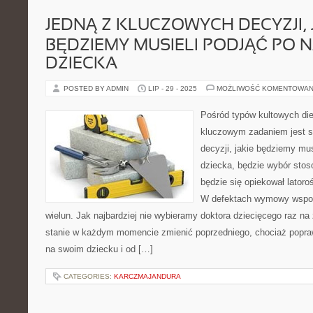
JEDNĄ Z KLUCZOWYCH DECYZJI, 
BĘDZIEMY MUSIELI PODJĄĆ PO
DZIECKA
POSTED BY ADMIN
LIP - 29 - 2025
MOŻLIWOŚĆ KOMENTOWAN
Pośród typów kultowych diet
kluczowym zadaniem jest s
decyzji, jakie będziemy mus
dziecka, będzie wybór stoso
będzie się opiekował latoro
W defektach wymowy wspo
wielun. Jak najbardziej nie wybieramy doktora dziecięcego raz n
stanie w każdym momencie zmienić poprzedniego, chociaż popra
na swoim dziecku i od […]
CATEGORIES:
KARCZMAJANDURA