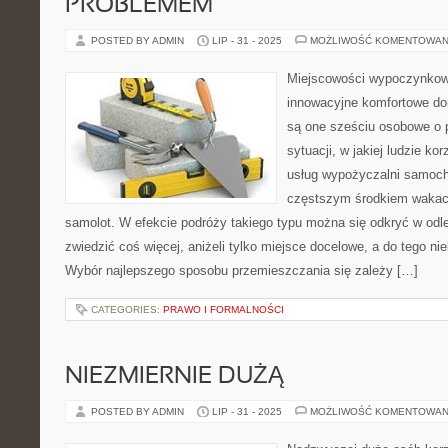
PROBLEMEM
POSTED BY ADMIN
LIP - 31 - 2025
MOŻLIWOŚĆ KOMENTOWAN
Miejscowości wypoczynkow
innowacyjne komfortowe do
są one sześciu osobowe o p
sytuacji, w jakiej ludzie ko
usług wypożyczalni samoc
częstszym środkiem wakacy
samolot. W efekcie podróży takiego typu można się odkryć w odl
zwiedzić coś więcej, aniżeli tylko miejsce docelowe, a do tego ni
Wybór najlepszego sposobu przemieszczania się zależy […]
CATEGORIES:
PRAWO I FORMALNOŚCI
NIEZMIERNIE DUŻĄ
POSTED BY ADMIN
LIP - 31 - 2025
MOŻLIWOŚĆ KOMENTOWAN