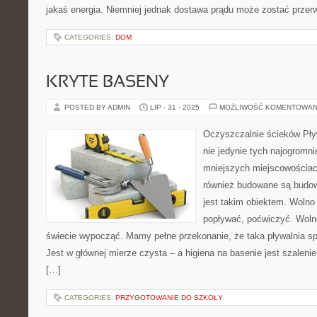
jakaś energia. Niemniej jednak dostawa prądu może zostać przer
CATEGORIES:
DOM
KRYTE BASENY
POSTED BY ADMIN
LIP - 31 - 2025
MOŻLIWOŚĆ KOMENTOWAN
Oczyszczalnie ścieków Pływ
nie jedynie tych najogromni
mniejszych miejscowościach
również budowane są budowl
jest takim obiektem. Wolno 
popływać, poćwiczyć. Woln
świecie wypocząć. Mamy pełne przekonanie, że taka pływalnia sp
Jest w głównej mierze czysta – a higiena na basenie jest szaleni
[…]
CATEGORIES:
PRZYGOTOWANIE DO SZKOŁY