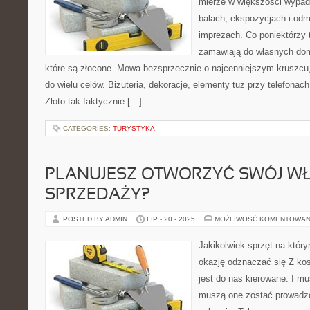
mierze w większości wypad
balach, ekspozycjach i od
imprezach. Co poniektórzy t
zamawiają do własnych dom
które są złocone. Mowa bezsprzecznie o najcenniejszym kruszcu,
do wielu celów. Biżuteria, dekoracje, elementy tuż przy telefona
Złoto tak faktycznie […]
CATEGORIES:
TURYSTYKA
PLANUJESZ OTWORZYĆ SWÓJ W
SPRZEDAŻY?
POSTED BY ADMIN
LIP - 20 - 2025
MOŻLIWOŚĆ KOMENTOWAN
Jakikolwiek sprzęt na któr
okazję odznaczać się Z kos
jest do nas kierowane. I mu
muszą one zostać prowadz