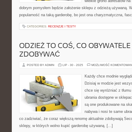
wielkie grono adresatów na
dobrym pomysłem będzie założenie sklepu z odzieżą używaną. W
popularność na taką garderobę, bo jest ona charyzmatyczna, fas
CATEGORIES:
RECENZJE I TESTY
ODZIEŻ TO COŚ, CO OBYWATELE
ZDOBYWAĆ
POSTED BY ADMIN
LIP - 30 - 2025
MOŻLIWOŚĆ KOMENTOWAN
Każdy chce modnie wygląd
Dzisiaj w modzie jest wszy
chce się wyróżniać z tłumu
ubrania dostępne w sklepac
są one produkowane na ska
nabywa i nosi te same ubran
co zadziwiać, że coraz większą renomę aktualnie zdobywają Sec
sklepy, w których wolno kupić garderobę używaną. […]