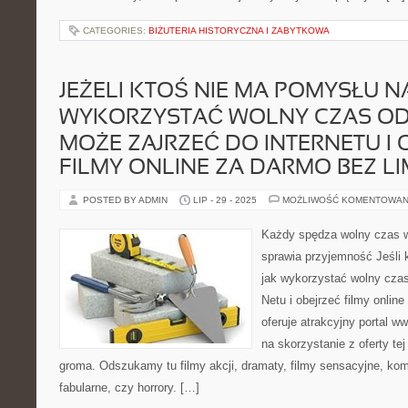
CATEGORIES:
BIŻUTERIA HISTORYCZNA I ZABYTKOWA
JEŻELI KTOŚ NIE MA POMYSŁU NA
WYKORZYSTAĆ WOLNY CZAS OD
MOŻE ZAJRZEĆ DO INTERNETU I 
FILMY ONLINE ZA DARMO BEZ LI
POSTED BY ADMIN
LIP - 29 - 2025
MOŻLIWOŚĆ KOMENTOWAN
Każdy spędza wolny czas w
sprawia przyjemność Jeśli 
jak wykorzystać wolny czas
Netu i obejrzeć filmy online
oferuje atrakcyjny portal w
na skorzystanie z oferty tej
groma. Odszukamy tu filmy akcji, dramaty, filmy sensacyjne, kome
fabularne, czy horrory. […]