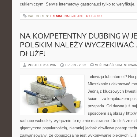
cukierniczym. Serwis internetowy gastronauci tylko to weryfikuje.
CATEGORIES:
TRENING NA SPALANIE TŁUSZCZU
NA KOMPETENTNY DUBBING W J
POLSKIM NALEŻY WYCZEKIWAĆ 
DŁUŻEJ
POSTED BY ADMIN
LIP - 29 - 2025
MOŻLIWOŚĆ KOMENTOWAN
Telewizja lub internet? Nie
Mieszkanie udekorować mo
Jedną z kluczowych kwesti
ścian – za krajobrazem pus
przepada. Od dawna już na
sposobem są obrazy http://
rachubę wchodziły wyłącznie te ręcznie malowane. Do dziś zreszt
gigantyczną popularnością, niemniej jednak chwilowo postęp techn
zaawansowany, że dopuszczalne jest wykonywanie pięknych […]