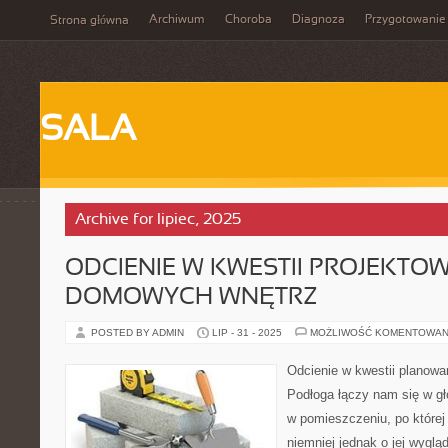
Archiwum
Choroba
Diagnoza
Przygotowanie
Strona główna
SALA
Archive for lipiec, 2025
ODCIENIE W KWESTII PROJEKTO
DOMOWYCH WNĘTRZ
POSTED BY ADMIN
LIP - 31 - 2025
MOŻLIWOŚĆ KOMENTOWAN
Odcienie w kwestii planow
Podłoga łączy nam się w gł
w pomieszczeniu, po które
niemniej jednak o jej wyglą