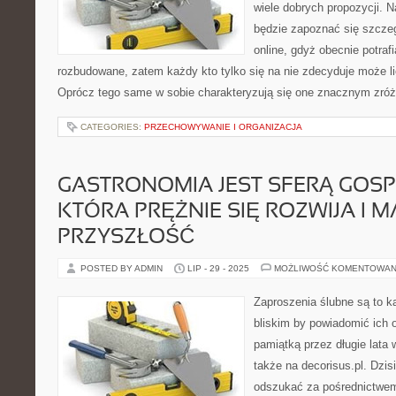
wiele dobrych propozycji. 
będzie zapoznać się szczeg
online, gdyż obecnie potraf
rozbudowane, zatem każdy kto tylko się na nie zdecyduje może l
Oprócz tego same w sobie charakteryzują się one znacznym zró
CATEGORIES:
PRZECHOWYWANIE I ORGANIZACJA
GASTRONOMIA JEST SFERĄ GOSP
KTÓRA PRĘŻNIE SIĘ ROZWIJA I 
PRZYSZŁOŚĆ
POSTED BY ADMIN
LIP - 29 - 2025
MOŻLIWOŚĆ KOMENTOWAN
Zaproszenia ślubne są to ka
bliskim by powiadomić ich 
pamiątką przez długie lata
także na decorisus.pl. Dzis
odszukać za pośrednictwem 