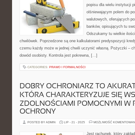
popisu dla wielu instytucji p
olśniewającym polem do popi
walutowych, oferujących poż
banków, opisujących tu swo
Odszukamy tu wielkie iloś
chwilówek. Poprzedzone są one kalkulatorami predyspozycji kredyt
czemu każdy może w jednej chwili uczynić własną. Pożyczki – c
dowód osobisty. Kontrola jest pokrewna, […]
CATEGORIES:
PRAWO I FORMALNOŚCI
DOBRY OCHRONIARZ TO AKURAT
KTÓRA CHARAKTERYZUJE SIĘ WS
ZDOLNOŚCIAMI POMOCNYMI W 
OCHRONY
POSTED BY ADMIN
LIP - 21 - 2025
MOŻLIWOŚĆ KOMENTOWAN
Jest rachunek, który zakła