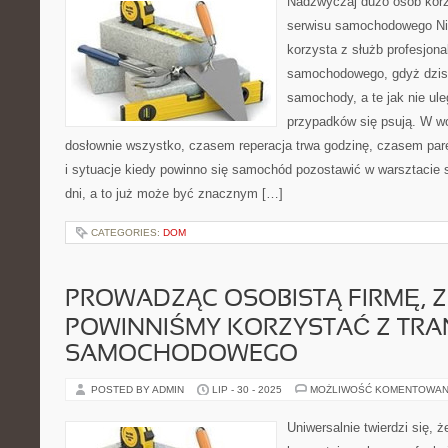
Nadzwyczaj dużo osób korz
serwisu samochodowego Ni
korzysta z służb profesjon
samochodowego, gdyż dzisi
samochody, a te jak nie ul
przypadków się psują. W wo
dosłownie wszystko, czasem reperacja trwa godzinę, czasem parę
i sytuacje kiedy powinno się samochód pozostawić w warsztaci
dni, a to już może być znacznym […]
CATEGORIES:
DOM
PROWADZĄC OSOBISTĄ FIRMĘ, Z
POWINNIŚMY KORZYSTAĆ Z TR
SAMOCHODOWEGO
POSTED BY ADMIN
LIP - 30 - 2025
MOŻLIWOŚĆ KOMENTOWAN
Uniwersalnie twierdzi się, ż