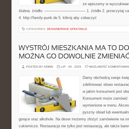
że wpiszemy w wyszukiwarc
ślubna. źródło: ——————————— 1. źródło 2. przeczytaj całość
4. http://family-punk.de 5. kliknij aby zobaczyć
CATEGORIES:
DESIGNERSKIE SPEKTAKLE
WYSTRÓJ MIESZKANIA MA TO DO S
MOŻNA GO DOWOLNIE ZMIENIA
POSTED BY ADMIN
LIP - 29 - 2025
MOŻLIWOŚĆ KOMENTOWAN
Damy obchodzą swoje świ
zdefiniować słowo restaura
w jakim konsument jest obs
Konsument może zamówić w
wymienione w menu. Akceso
pyszny obiad lub ewentualni
gorące oraz alkohole. Na deser możemy złożyć zamówienie na s
cukiernicze. Restauracja nie tylko jest restauracją, ale także ba