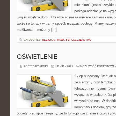
mieszkania jest niezwykle 
podłoga oddziałuje na wygl
wygląd wnętrza domu. Urządzając nasze miejsce zamieszkania p
także i o to, aby w trafny sposób urządzić podłogę. Mamy nadzwy
możliwości – możemy […]
CATEGORIES:
RELIGIA A PRAWO I SPOŁECZEŃSTWO
OŚWIETLENIE
POSTED BY ADMIN
LIP - 31 - 2025
MOŻLIWOŚĆ KOMENTOWAN
Sklep budowlany Dziś jak naj
że siedzimy przy lampkach
telewizor, nie musimy równi
wyłącznie w pralce, która pł
wszystko za nas. W dodat
komputery i dopiero, gdy zo
odcięty prąd spostrzegamy, że to funkcjonuje z jakiejś przyczyny