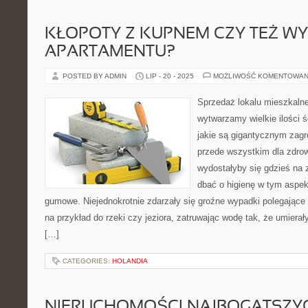
KŁOPOTY Z KUPNEM CZY TEŻ W
APARTAMENTU?
POSTED BY ADMIN
LIP - 20 - 2025
MOŻLIWOŚĆ KOMENTOWAN
Sprzedaż lokalu mieszkal
wytwarzamy wielkie ilości ś
jakie są gigantycznym zag
przede wszystkim dla zdrow
wydostałyby się gdzieś na 
dbać o higienę w tym aspe
gumowe. Niejednokrotnie zdarzały się groźne wypadki polegające n
na przykład do rzeki czy jeziora, zatruwając wodę tak, że umierał
[…]
CATEGORIES:
HOLANDIA
NIERUCHOMOŚCI NAJBOGATSZYC