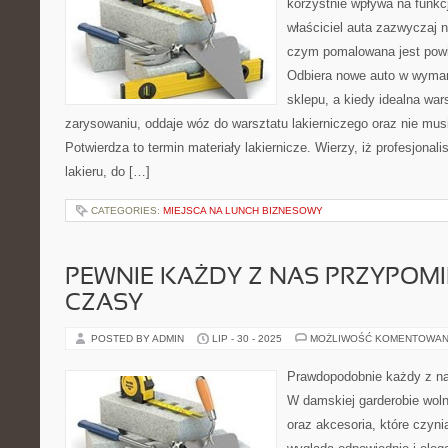
korzystnie wpływa na funk
właściciel auta zazwyczaj n
czym pomalowana jest powi
Odbiera nowe auto w wymar
sklepu, a kiedy idealna war
zarysowaniu, oddaje wóz do warsztatu lakierniczego oraz nie musi
Potwierdza to termin materiały lakiernicze. Wierzy, iż profesjonalis
lakieru, do […]
CATEGORIES:
MIEJSCA NA LUNCH BIZNESOWY
PEWNIE KAŻDY Z NAS PRZYPOMI
CZASY
POSTED BY ADMIN
LIP - 30 - 2025
MOŻLIWOŚĆ KOMENTOWAN
Prawdopodobnie każdy z na
W damskiej garderobie woln
oraz akcesoria, które czyni