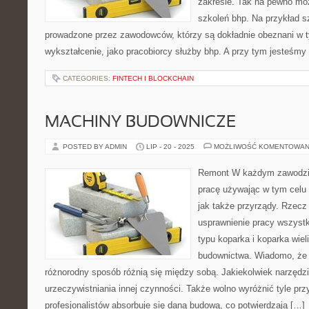
zakresie. Tak na pewno mo
szkoleń bhp. Na przykład s
prowadzone przez zawodowców, którzy są dokładnie obeznani w 
wykształcenie, jako pracobiorcy służby bhp. A przy tym jesteśmy
CATEGORIES:
FINTECH I BLOCKCHAIN
MACHINY BUDOWNICZE
POSTED BY ADMIN
LIP - 20 - 2025
MOŻLIWOŚĆ KOMENTOWAN
Remont W każdym zawodzie
pracę używając w tym celu 
jak także przyrządy. Rzecz
usprawnienie pracy wszyst
typu koparka i koparka wie
budownictwa. Wiadomo, że
różnorodny sposób różnią się między sobą. Jakiekolwiek narzędz
urzeczywistniania innej czynności. Także wolno wyróżnić tyle pr
profesjonalistów absorbuje się daną budową, co potwierdzają […]