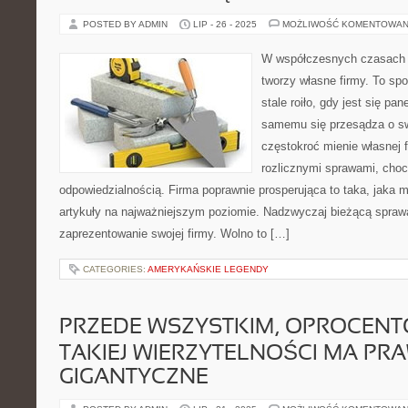
POSTED BY ADMIN
LIP - 26 - 2025
MOŻLIWOŚĆ KOMENTOWAN
W współczesnych czasach 
tworzy własne firmy. To sp
stale roiło, gdy jest się pa
samemu się przesądza o sw
częstokroć mienie własnej f
rozlicznymi sprawami, choc
odpowiedzialnością. Firma poprawnie prosperująca to taka, jaka m
artykuły na najważniejszym poziomie. Nadzwyczaj bieżącą sprawą
zaprezentowanie swojej firmy. Wolno to […]
CATEGORIES:
AMERYKAŃSKIE LEGENDY
PRZEDE WSZYSTKIM, OPROCEN
TAKIEJ WIERZYTELNOŚCI MA PR
GIGANTYCZNE