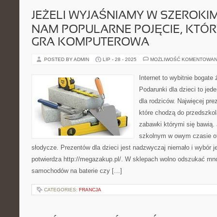
JEŻELI WYJAŚNIAMY W SZEROKI
NAM POPULARNE POJĘCIE, KTÓR
GRA KOMPUTEROWA
POSTED BY ADMIN
LIP - 28 - 2025
MOŻLIWOŚĆ KOMENTOWAN
Internet to wybitnie bogat
Podarunki dla dzieci to jed
dla rodziców. Najwięcej pr
które chodzą do przedszkol
zabawki którymi się bawią. 
szkolnym w owym czasie o
słodycze. Prezentów dla dzieci jest nadzwyczaj niemało i wybór j
potwierdza http://megazakup.pl/. W sklepach wolno odszukać mnó
samochodów na baterie czy […]
CATEGORIES:
FRANCJA