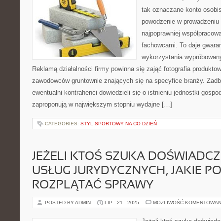
tak oznaczane konto osobis
powodzenie w prowadzeniu 
najpoprawniej współpracow
fachowcami. To daje gwaran
wykorzystania wypróbowan
Reklamą działalności firmy powinna się zająć fotografia produkto
zawodowców gruntownie znających się na specyfice branży. Zadbaj
ewentualni kontrahenci dowiedzieli się o istnieniu jednostki gospo
zaproponują w największym stopniu wydajne […]
CATEGORIES:
STYL SPORTOWY NA CO DZIEŃ
JEŻELI KTOŚ SZUKA DOŚWIADC
USŁUG JURYDYCZNYCH, JAKIE 
ROZPLĄTAĆ SPRAWY
POSTED BY ADMIN
LIP - 21 - 2025
MOŻLIWOŚĆ KOMENTOWAN