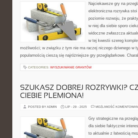
Najciekawsze gry na przegl
elektroniczna rozrywka stoi
poziomie rozwoju, że prakt
w niej dla siebie sporo cie
widoczne zwłaszcza aktualni
w tej kwestii szereg kompl
możliwości; w związku z tym nie ma raczej niczego dziwnego w t
popularnością cieszą się najróżniejsze gry przeglądarkowe. Chara
CATEGORIES:
WYSZUKIWANIE GRANTÓW
SZUKASZ DOBREJ ROZRYWKI? C
CIEBIE PLEMIONA!
POSTED BY ADMIN
LIP - 29 - 2025
MOŻLIWOŚĆ KOMENTOWAN
Gry strategiczne na przeglą
dla siebie faktycznie intere
to aktualnie z łatwością mo