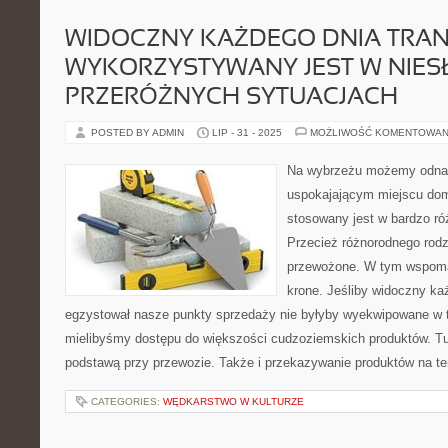
WIDOCZNY KAŻDEGO DNIA TRA
WYKORZYSTYWANY JEST W NIES
PRZERÓŻNYCH SYTUACJACH
POSTED BY ADMIN
LIP - 31 - 2025
MOŻLIWOŚĆ KOMENTOWAN
Na wybrzeżu możemy odnal
uspokajającym miejscu dom
stosowany jest w bardzo r
Przecież różnorodnego rod
przewożone. W tym wspoma
krone. Jeśliby widoczny każ
egzystował nasze punkty sprzedaży nie byłyby wyekwipowane w t
mielibyśmy dostępu do większości cudzoziemskich produktów. Tu
podstawą przy przewozie. Także i przekazywanie produktów na te
CATEGORIES:
WĘDKARSTWO W KULTURZE