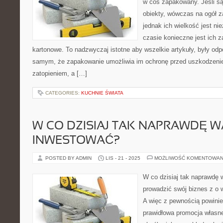
w coś zapakowany. Jeśli są
obiekty, wówczas na ogół za
jednak ich wielkość jest n
czasie konieczne jest ich
kartonowe. To nadzwyczaj istotne aby wszelkie artykuły, były o
samym, że zapakowanie umożliwia im ochronę przed uszkodzeni
zatopieniem, a […]
CATEGORIES:
KUCHNIE ŚWIATA
W CO DZISIAJ TAK NAPRAWDĘ 
INWESTOWAĆ?
POSTED BY ADMIN
LIS - 21 - 2025
MOŻLIWOŚĆ KOMENTOWAN
W co dzisiaj tak naprawdę
prowadzić swój biznes z o
A więc z pewnością powinien
prawidłowa promocja własn