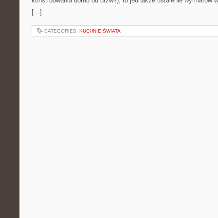
konstruowania domu od drzwi!), to jednakże ustalenie wymiarów 
[…]
CATEGORIES:
KUCHNIE ŚWIATA