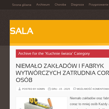
Archiwum
Choroba
Diagnoza
Przygotowanie
Strona główna
SALA
Archive for the ‘Kuchnie świata’ Category
NIEMAŁO ZAKŁADÓW I FABRYK
WYTWÓRCZYCH ZATRUDNIA COR
OSÓB
POSTED BY ADMIN
GRU - 15 - 2025
MOŻLIWOŚĆ KOMENTOWA
Niemało zakładów oraz fabr
coraz to mniej osób Każdy a