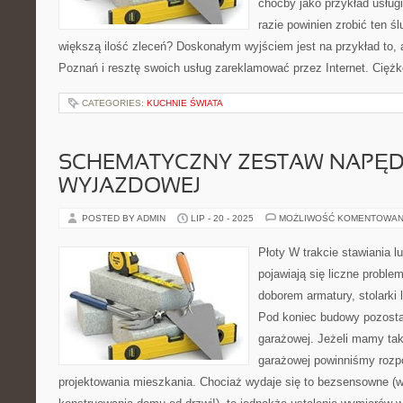
choćby jako przykład usług
razie powinien zrobić ten ś
większą ilość zleceń? Doskonałym wyjściem jest na przykład to,
Poznań i resztę swoich usług zareklamować przez Internet. Cięż
CATEGORIES:
KUCHNIE ŚWIATA
SCHEMATYCZNY ZESTAW NAPĘ
WYJAZDOWEJ
POSTED BY ADMIN
LIP - 20 - 2025
MOŻLIWOŚĆ KOMENTOWAN
Płoty W trakcie stawiania 
pojawiają się liczne probl
doborem armatury, stolarki 
Pod koniec budowy pozosta
garażowej. Jeżeli mamy tak
garażowej powinniśmy rozp
projektowania mieszkania. Chociaż wydaje się to bezsensowne (w