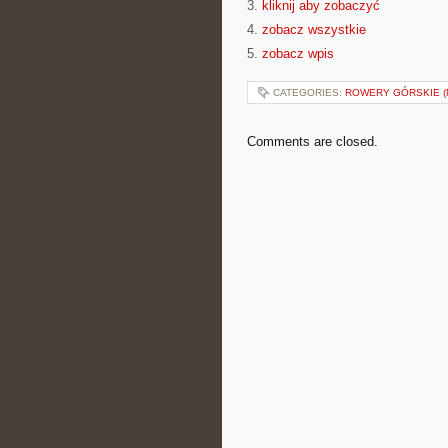
3.
kliknij aby zobaczyć
4.
zobacz wszystkie
5.
zobacz wpis
CATEGORIES:
ROWERY GÓRSKIE (
Comments are closed.