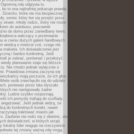
 Ogromną rolę odgrywa tu
 bo to ona najtrafniej pokazuje prawdę
i. Dziecko, które nie ma bezpiecznej
ły, senior, który boi się przejść przez
ny skwer, młody rodzic, który nie może
kiem do autobusu, pracownik
óźno do domu przez zaniedbany teren,
dsiębiorca walczący o przetrwanie
u w cieniu dużych galerii handlowych
i wiedzą o mieście coś, czego nie
 makieta. Ich doświadczenie jest
yczną i bardzo konkretną. Jeśli
rafi je zebrać, porównać i przełożyć
, wtedy planowanie staje się bliższe
iu. Nie chodzi jednak wyłącznie o
inii. Prawdziwa zmiana zaczyna się
ieszkańcy mają poczucie, że ich głos
Wiele osób zniechęciło się do udziału
ach, ponieważ przez lata słyszało
których nie następowały żadne
kty. Ludzie szybko rozpoznają
eśli ich pomysły trafiają do szuflady,
ę angażować. Jeśli jednak widzą, że
dzą do konkretnych korekt, nawet
 zaczynają traktować miasto jak
. Zaufanie nie rodzi się z obietnic, ale
ych doświadczeń, w których urząd,
zy lokalny lider reaguje na rzeczywiste
połowie tej zmiany ważną rolę mogą