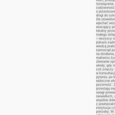
rozwiązania.
codzienność,
o przestrzen
drogi do szko
źle oświetlo
wjechać wóz
wracający p
lokalny prze
małego sklep
– wszyscy on
pokaże żadna
wiedzą prakt
samorząd pot
na działania
realnemu życ
zbieranie op
wtedy, gdy m
coś znaczy. 
w konsultacj
pytania, po 
widoczne efe
pozorność. J
przestają si
uwagi prowa
niewielkich,
wspólne dobro
z powtarzaln
instytucja c
potrzeby. W 