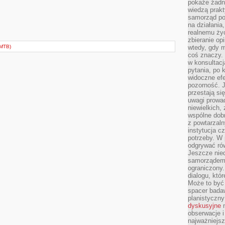
pokaże żadna
wiedzą prakt
samorząd pot
na działania
realnemu życ
zbieranie op
MTB)
wtedy, gdy m
coś znaczy. 
w konsultacj
pytania, po 
widoczne efe
pozorność. J
przestają si
uwagi prowa
niewielkich,
wspólne dobro
z powtarzaln
instytucja c
potrzeby. W 
odgrywać ró
Jeszcze nie
samorządem 
ograniczony.
dialogu, któr
Może to być 
spacer badaw
planistyczny
dyskusyjne
n
obserwacje i
najważniejsz