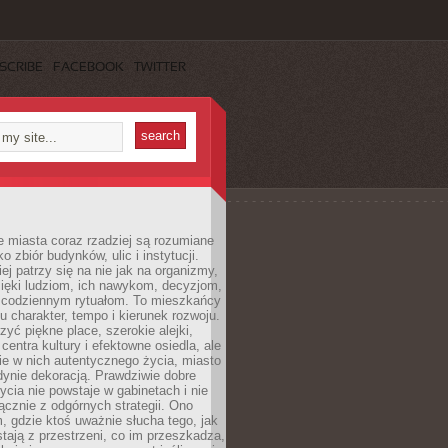
SCRIBE
FACEBOOK
TWITTER
 miasta coraz rzadziej są rozumiane
o zbiór budynków, ulic i instytucji.
ej patrzy się na nie jak na organizmy,
zięki ludziom, ich nawykom, decyzjom,
 codziennym rytuałom. To mieszkańcy
u charakter, tempo i kierunek rozwoju.
yć piękne place, szerokie alejki,
entra kultury i efektowne osiedla, ale
nie w nich autentycznego życia, miasto
edynie dekoracją. Prawdziwie dobre
ycia nie powstaje w gabinetach i nie
łącznie z odgórnych strategii. Ono
, gdzie ktoś uważnie słucha tego, jak
stają z przestrzeni, co im przeszkadza,