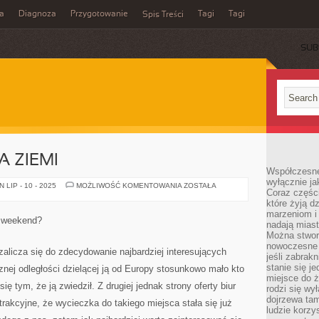
a
Diagnoza
Przygotowanie
Tagi
Tagi
Spis Treści
SUB
A ZIEMI
Współczesne
wyłącznie jak
BRAZYLIA
LIP - 10 - 2025
MOŻLIWOŚĆ KOMENTOWANIA
ZOSTAŁA
Coraz części
–
RAJ
które żyją d
NA
marzeniom i
ZIEMI
y weekend?
nadają miast
Można stworz
nowoczesne c
alicza się do zdecydowanie najbardziej interesujących
jeśli zabrak
stanie się j
cznej odległości dzielącej ją od Europy stosunkowo mało kto
miejsce do ż
 tym, że ją zwiedził. Z drugiej jednak strony oferty biur
rodzi się wy
dojrzewa tam
trakcyjne, że wycieczka do takiego miejsca stała się już
ludzie korzy