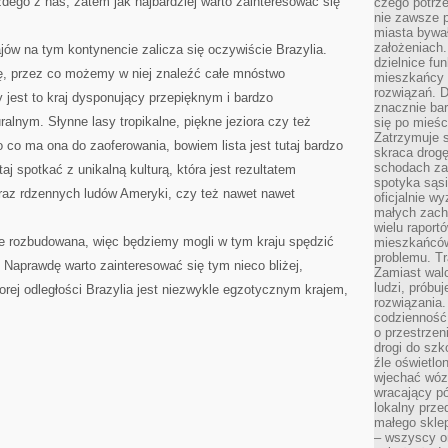
dego z nas, zatem jak najbardziej warto zainteresować się
czego potrze
nie zawsze p
miasta bywał
założeniach.
ajów na tym kontynencie zalicza się oczywiście Brazylia.
dzielnice fu
ę, przez co możemy w niej znaleźć całe mnóstwo
mieszkańcy 
rozwiązań. D
y jest to kraj dysponujący przepięknym i bardzo
znacznie bar
lnym. Słynne lasy tropikalne, piękne jeziora czy też
się po mieśc
Zatrzymuje s
o co ma ona do zaoferowania, bowiem lista jest tutaj bardzo
skraca drogę
schodach za
j spotkać z unikalną kulturą, która jest rezultatem
spotyka sąsi
az rdzennych ludów Ameryki, czy też nawet nawet
oficjalnie wy
małych zach
wielu raport
le rozbudowana, więc będziemy mogli w tym kraju spędzić
mieszkańców,
problemu. Tr
Naprawdę warto zainteresować się tym nieco bliżej,
Zamiast wal
ludzi, próbu
rej odległości Brazylia jest niezwykle egzotycznym krajem,
rozwiązania.
codzienność,
o przestrzen
drogi do szko
źle oświetlo
wjechać wóz
wracający p
lokalny prze
małego sklep
– wszyscy on