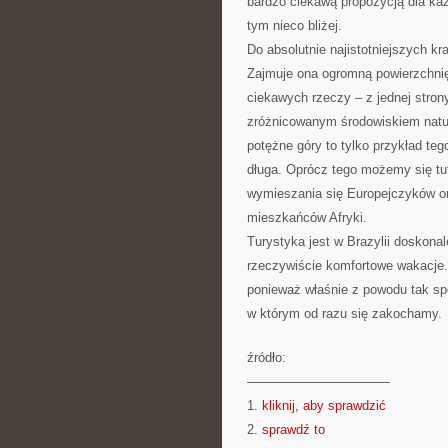
bardzo ciekawą propozycją dla każ
tym nieco bliżej.
Do absolutnie najistotniejszych kr
Zajmuje ona ogromną powierzchni
ciekawych rzeczy – z jednej stron
zróżnicowanym środowiskiem natura
potężne góry to tylko przykład teg
długa. Oprócz tego możemy się tuta
wymieszania się Europejczyków or
mieszkańców Afryki.
Turystyka jest w Brazylii doskona
rzeczywiście komfortowe wakacje. 
ponieważ właśnie z powodu tak spo
w którym od razu się zakochamy.
źródło:
———————————
1.
kliknij, aby sprawdzić
2.
sprawdź to