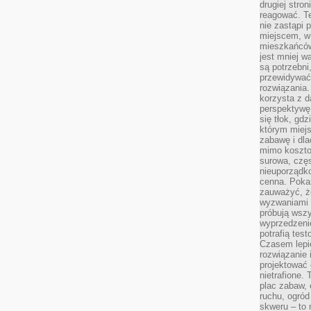
drugiej stron
reagować. T
nie zastąpi 
miejscem, w 
mieszkańców 
jest mniej w
są potrzebni
przewidywać 
rozwiązania.
korzysta z d
perspektywę 
się tłok, gd
którym miejs
zabawę i dl
mimo kosztow
surowa, czę
nieuporządko
cenna. Pokaz
zauważyć, że
wyzwaniami p
próbują wszy
wyprzedzenie
potrafią tes
Czasem lepi
rozwiązanie i
projektować 
nietrafione
plac zabaw, 
ruchu, ogró
skweru – to 