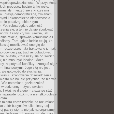
współodpowiedzialności. W przyszłości
kich procesów będzie tylko rosło.
 musiały mierzyć się z kryzysami
mi, presją demograficzną, zmianami
znymi i ekonomiczną niepewnością.
e nie poradzą sobie z tym
e. Potrzebna będzie zdolność
zenia się, a tej nie da się zbudować
ńców. Każdy kryzys ujawnia, jak
alne relacje, sprawna komunikacja i
ólnoty. Tam, gdzie ludzie czują, że
łatwiej mobilizować energię do
am, gdzie przez lata traktowano ich jak
iorców decyzji, trudniej odbudować
e. Miasto, które uczy się od swoich
, nie musi być idealne. Może
ędy, napotykać konflikty i zmagać się z
mi finansowymi. Jego siłą nie jest
 ale gotowość do słuchania,
 kursu i szanowania doświadczenia
miasto nie boi się przyznać, że nie wie
. Wie natomiast, gdzie szukać
– w codziennym życiu swoich
. I właśnie dlatego ma szansę stać
 naprawdę ludzkim, a nie tylko dobrze
anym.
 miasta coraz rzadziej są rozumiane
o zbiór budynków, ulic i instytucji.
ej patrzy się na nie jak na organizmy,
zięki ludziom, ich nawykom, decyzjom,