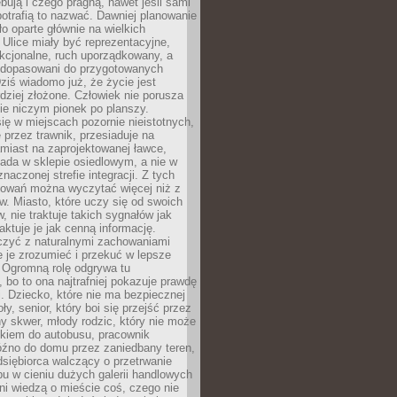
bują i czego pragną, nawet jeśli sami
otrafią to nazwać. Dawniej planowanie
o oparte głównie na wielkich
 Ulice miały być reprezentacyjne,
nkcjonalne, ruch uporządkowany, a
dopasowani do przygotowanych
ziś wiadomo już, że życie jest
dziej złożone. Człowiek nie porusza
ie niczym pionek po planszy.
ię w miejscach pozornie nieistotnych,
 przez trawnik, przesiaduje na
miast na zaprojektowanej ławce,
ada w sklepie osiedlowym, a nie w
znaczonej strefie integracji. Z tych
owań można wyczytać więcej niż z
ów. Miasto, które uczy się od swoich
 nie traktuje takich sygnałów jak
aktuje je jak cenną informację.
czyć z naturalnymi zachowaniami
je je zrozumieć i przekuć w lepsze
 Ogromną rolę odgrywa tu
 bo to ona najtrafniej pokazuje prawdę
i. Dziecko, które nie ma bezpiecznej
ły, senior, który boi się przejść przez
ny skwer, młody rodzic, który nie może
kiem do autobusu, pracownik
óźno do domu przez zaniedbany teren,
dsiębiorca walczący o przetrwanie
u w cieniu dużych galerii handlowych
i wiedzą o mieście coś, czego nie