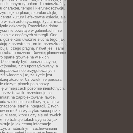
 codziennym rytuałom. To mieszkańcy
u charakter, tempo i kierunek rozwoju.
yć piękne place, szerokie alejki,
entra kultury i efektowne osiedla, ale
nie w nich autentycznego życia, miasto
edynie dekoracją. Prawdziwie dobre
ycia nie powstaje w gabinetach i nie
łącznie z odgórnych strategii. Ono
, gdzie ktoś uważnie słucha tego, jak
stają z przestrzeni, co im przeszkadza,
bują i czego pragną, nawet jeśli sami
otrafią to nazwać. Dawniej planowanie
o oparte głównie na wielkich
 Ulice miały być reprezentacyjne,
nkcjonalne, ruch uporządkowany, a
dopasowani do przygotowanych
ziś wiadomo już, że życie jest
dziej złożone. Człowiek nie porusza
ie niczym pionek po planszy.
ię w miejscach pozornie nieistotnych,
 przez trawnik, przesiaduje na
miast na zaprojektowanej ławce,
ada w sklepie osiedlowym, a nie w
znaczonej strefie integracji. Z tych
owań można wyczytać więcej niż z
ów. Miasto, które uczy się od swoich
 nie traktuje takich sygnałów jak
aktuje je jak cenną informację.
czyć z naturalnymi zachowaniami
je je zrozumieć i przekuć w lepsze