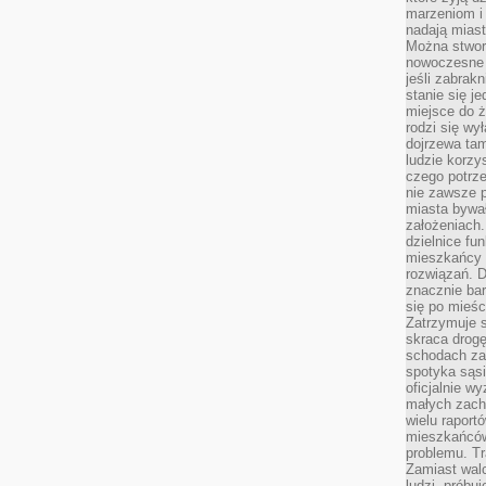
marzeniom i
nadają miast
Można stworz
nowoczesne c
jeśli zabrak
stanie się j
miejsce do ż
rodzi się wy
dojrzewa tam
ludzie korzy
czego potrze
nie zawsze p
miasta bywał
założeniach.
dzielnice fu
mieszkańcy 
rozwiązań. D
znacznie bar
się po mieśc
Zatrzymuje s
skraca drogę
schodach za
spotyka sąsi
oficjalnie wy
małych zach
wielu raport
mieszkańców,
problemu. Tr
Zamiast wal
ludzi, próbu