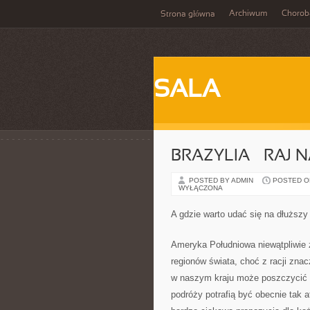
Archiwum
Chorob
Strona główna
SALA
BRAZYLIA – RAJ N
POSTED BY ADMIN
POSTED ON 
WYŁĄCZONA
A gdzie warto udać się na dłuższ
Ameryka Południowa niewątpliwie z
regionów świata, choć z racji zna
w naszym kraju może poszczycić się
podróży potrafią być obecnie tak a