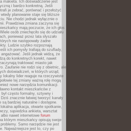
 makieta. Ich doświadczenie jest
yczną i bardzo konkretną. Jeśli
rafi je zebrać, porównać i przełożyć
, wtedy planowanie staje się bliższe
iu. Nie chodzi jednak wyłącznie o
inii. Prawdziwa zmiana zaczyna się
ieszkańcy mają poczucie, że ich głos
Wiele osób zniechęciło się do udziału
ach, ponieważ przez lata słyszało
których nie następowały żadne
kty. Ludzie szybko rozpoznają
eśli ich pomysły trafiają do szuflady,
ę angażować. Jeśli jednak widzą, że
dzą do konkretnych korekt, nawet
 zaczynają traktować miasto jak
. Zaufanie nie rodzi się z obietnic, ale
ych doświadczeń, w których urząd,
zy lokalny lider reaguje na rzeczywiste
połowie tej zmiany ważną rolę mogą
wnież nowe narzędzia komunikacji.
dawno kontakt mieszkańców z
był często formalny, sztywny i
 Dziś znacznie łatwiej tworzyć kanały
e są bardziej naturalne i dostępne.
lokalna aplikacja, otwarte spotkanie,
czy, sąsiedzka ankieta, warsztat
 albo nawet internetowe
forum
a którym mieszkańcy opisują swoje
 problemy. Samo narzędzie nie jest
e. Najważniejsze jest to, czy po