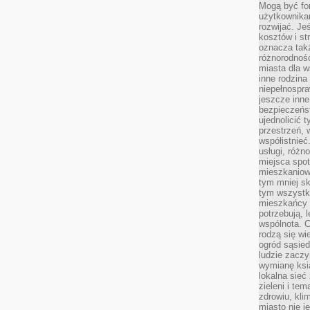
Mogą być fo
użytkownikam
rozwijać. Je
kosztów i st
oznacza tak
różnorodnośc
miasta dla w
inne rodzina
niepełnospra
jeszcze inne
bezpieczeńst
ujednolicić t
przestrzeń, 
współistnieć
usługi, różn
miejsca spot
mieszkaniow
tym mniej sk
tym wszystki
mieszkańcy u
potrzebują, 
wspólnota. C
rodzą się wi
ogród sąsied
ludzie zaczy
wymianę ksi
lokalna sieć
zieleni i te
zdrowiu, kli
miasto nie j