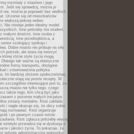
rmą rozmowy z miastem i jego
i. Jeśli się sprawdzą, można je
śli nie, można je poprawić bez wielkich
rat. Uczenie się od mieszkańców
że większą pokorę wobec
i. Nie istnieje jeden idealny model
szystkich. Inne potrzeby ma student,
 z małymi dziećmi, inne osoba z
wnością, inne przedsiębiorca, a
 senior szukający spokoju i
wa. Dobre miasto nie próbuje na siłę
ych potrzeb, ale stara się tworzyć
w której różne style życia mogą
. Dlatego tak ważne są elastyczne
orodne formy transportu, dostępne
kań i zrównoważona polityka
a. Im bardziej złożone społeczeństwo,
uteczne stają się proste recepty. W
m szczególnie interesujące jest to, że
czą miasto nie tylko tego, czego
lecz także tego, kim chcą być jako
zasami z pozornie małych inicjatyw
elkie zmiany mentalne. Ktoś zakłada
zki i nagle okazuje się, że obcy sobie
nają rozmawiać. Ktoś organizuje
ążek i po pewnym czasie rośnie
 zaufania. Ktoś zgłasza potrzebę więcej
mat estetyki przeradza się w dyskusję o
macie i jakości życia. To pokazuje, że
est jedynie administracyjną jednostką.