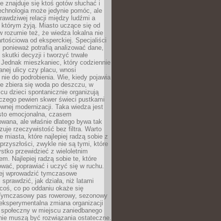
ie znajduje się ktoś gotów słuchać i
echnologia może jedynie pomóc, ale
prawdziwej relacji między ludźmi a
którym żyją. Miasto uczące się od
rozumie też, że wiedza lokalna nie
artościowa od eksperckiej. Specjaliści
, ponieważ potrafią analizować dane,
skutki decyzji i tworzyć trwałe
 Jednak mieszkaniec, który codziennie
anej ulicy czy placu, wnosi
nie do podrobienia. Wie, kiedy pojawia
zie zbiera się woda po deszczu, w
cu dzieci spontanicznie organizują
aczego pewien skwer świeci pustkami
nej modernizacji. Taka wiedza jest
sto emocjonalna, czasem
wana, ale właśnie dlatego bywa tak
uje rzeczywistość bez filtra. Warto
 miasta, które najlepiej radzą sobie z
rzyszłości, zwykle nie są tymi, które
stko przewidzieć z wieloletnim
m. Najlepiej radzą sobie te, które
tować, poprawiać i uczyć się w ruchu.
ej wprowadzić tymczasowe
 sprawdzić, jak działa, niż latami
coś, co po oddaniu okaże się
. Tymczasowy pas rowerowy, sezonowy
eksperymentalna zmiana organizacji
d społeczny w miejscu zaniedbanego
nie muszą być rozwiązania ostateczne.