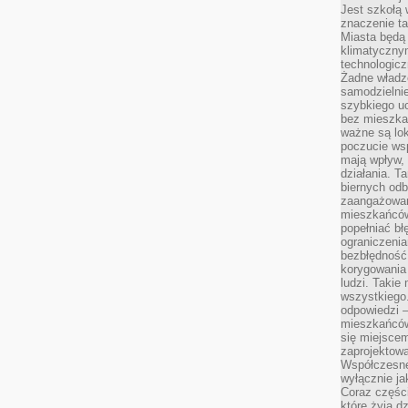
Jest szkołą 
znaczenie ta
Miasta będą
klimatyczny
technologic
Żadne władz
samodzielni
szybkiego uc
bez mieszka
ważne są lok
poczucie wsp
mają wpływ, 
działania. T
biernych odb
zaangażowani
mieszkańców
popełniać bł
ograniczenia
bezbłędność,
korygowania
ludzi. Takie 
wszystkiego
odpowiedzi 
mieszkańców
się miejscem
zaprojektow
Współczesne
wyłącznie jak
Coraz części
które żyją d