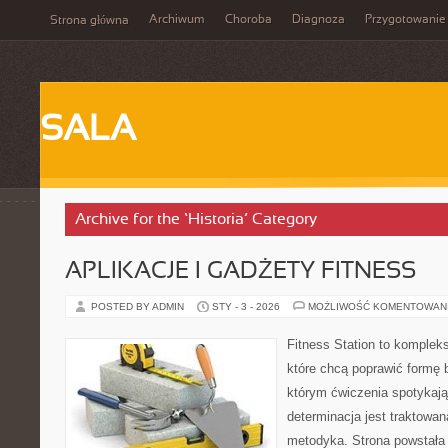
Archiwum
Choroba
Diagnoza
Przygotowanie
Strona główna
SALA
Archive for the ‘Historia’ Category
APLIKACJE I GADŻETY FITNESS
POSTED BY ADMIN
STY - 3 - 2026
MOŻLIWOŚĆ KOMENTOWAN
Fitness Station to komplek
które chcą poprawić formę 
którym ćwiczenia spotykają
determinacja jest traktowa
metodyka. Strona powstała