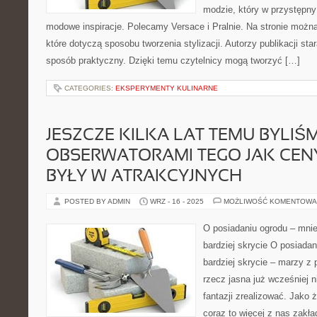
modzie, który w przystępn
modowe inspiracje. Polecamy Versace i Pralnie. Na stronie można 
które dotyczą sposobu tworzenia stylizacji. Autorzy publikacji sta
sposób praktyczny. Dzięki temu czytelnicy mogą tworzyć […]
CATEGORIES:
EKSPERYMENTY KULINARNE
JESZCZE KILKA LAT TEMU BYLIŚ
OBSERWATORAMI TEGO JAK CENY
BYŁY W ATRAKCYJNYCH
POSTED BY ADMIN
WRZ - 16 - 2025
MOŻLIWOŚĆ KOMENTOWA
O posiadaniu ogrodu – mnie
bardziej skrycie O posiadan
bardziej skrycie – marzy z 
rzecz jasna już wcześniej n
fantazji zrealizować. Jako
coraz to więcej z nas zakł