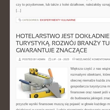
czy to przydomowe, lub także z kolei działkowe, należałoby oznajm
[…]
CATEGORIES:
EKSPERYMENTY KULINARNE
HOTELARSTWO JEST DOKŁADNIE
TURYSTYKĄ. ROZWÓJ BRANŻY T
GWARANTUJE ZNACZĄCE
POSTED BY ADMIN
LIP - 19 - 2025
MOŻLIWOŚĆ KOMENTOWAN
Większa część z nas wiąże
rozmaitymi obiektami, które
obecnej niemalże każda zn
gospodarcza turystyczna ma
finansowe oraz nawet jeśli 
do budowania jakiegoś zna
przyszłe wyniki finansowe muszą się pojawić w głowie każdego m
działającej w czasie recesji. Ludzie niezmiernie drastycznie osz