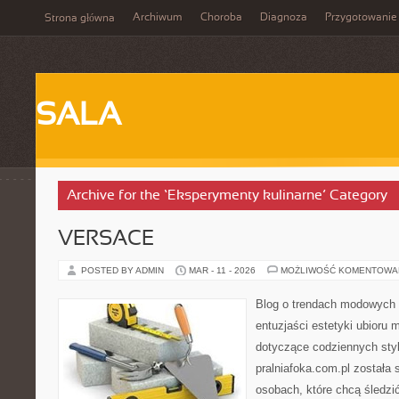
Archiwum
Choroba
Diagnoza
Przygotowanie
Strona główna
SALA
Archive for the ‘Eksperymenty kulinarne’ Category
VERSACE
POSTED BY ADMIN
MAR - 11 - 2026
MOŻLIWOŚĆ KOMENTOWA
Blog o trendach modowych 
entuzjaści estetyki ubioru
dotyczące codziennych styli
pralniafoka.com.pl została
osobach, które chcą śledzić 