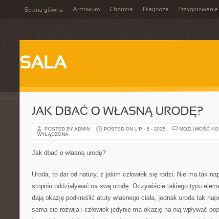
Archiwum
Choroba
Diagnoza
Przygotowanie
Strona główna
SALA
JAK DBAĆ O WŁASNĄ URODĘ?
POSTED BY ADMIN
POSTED ON LIP - 8 - 2025
MOŻLIWOŚĆ K
WYŁĄCZONA
Jak dbać o własną urodę?
Uroda, to dar od natury, z jakim człowiek się rodzi. Nie ma tak
stopniu oddziaływać na swą urodę. Oczywiście takiego typu elemen
dają okazję podkreślić atuty własnego ciała, jednak uroda tak nap
sama się rozwija i człowiek jedynie ma okazję na nią wpływać pop