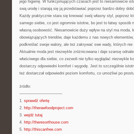
jego higienę. W funkcjonujących czasach jest to niesamowicie isto
swą urodę i starają się ją przedstawiać poprzez bardzo dobry dob
Każdy praktycznie stara się kreować swój własny styl, poprzez k
samego siebie, co jest ogromnie istotne, bo jest to łatwy sposób
własną osobowość. Niesamowicie duży wpływ na styl ma moda, k
obowiązujących trendów, daje każdemu z nas nowych elementów, k
podkreślać swoje walory, ale też zakrywać swe wady, których ni
Aktualnie moda jest niezwykle zróżnicowana i daje szansę odnale
właściwego dla siebie, co zezwoli nie tylko wyglądać niezwykle ko
dostarczy odpowiedni komfort i wygodę. Jest to szczególnie istotne
też dostarczał odpowiedni poziom komfortu, co umożliwi po prost
źródło:
———————————
1.
sprawdź ofertę
2.
http://therawfoodproject.com
3.
wejdź tutaj
4.
http://theresorthouse.com
5.
http://thiscanfree.com