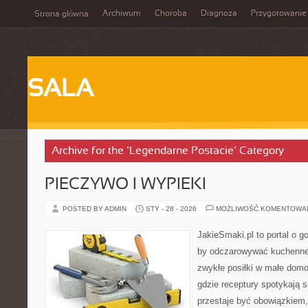
Archiwum
Choroba
Diagnoza
Przygotowanie
Strona główna
SALA
Archive for the ‘Legendarne Postacie’ Category
PIECZYWO I WYPIEKI
POSTED BY ADMIN
STY - 28 - 2026
MOŻLIWOŚĆ KOMENTOWA
JakieSmaki.pl to portal o g
by odczarowywać kuchenne
zwykłe posiłki w małe domo
gdzie receptury spotykają s
przestaje być obowiązkiem,