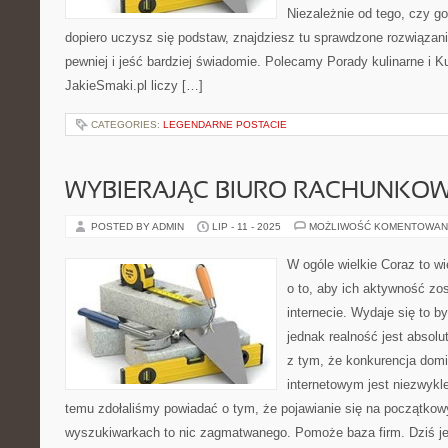
Niezależnie od tego, czy go
dopiero uczysz się podstaw, znajdziesz tu sprawdzone rozwiązan
pewniej i jeść bardziej świadomie. Polecamy Porady kulinarne i K
JakieSmaki.pl liczy […]
CATEGORIES:
LEGENDARNE POSTACIE
WYBIERAJĄC BIURO RACHUNKO
POSTED BY ADMIN
LIP - 11 - 2025
MOŻLIWOŚĆ KOMENTOWAN
W ogóle wielkie Coraz to wi
o to, aby ich aktywność z
internecie. Wydaje się to b
jednak realność jest absolu
z tym, że konkurencja domi
internetowym jest niezwykl
temu zdołaliśmy powiadać o tym, że pojawianie się na początkow
wyszukiwarkach to nic zagmatwanego. Pomoże baza firm. Dziś j